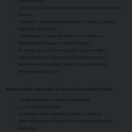
folyamatokban
A szervezeti egységhez tartozó nyilvántartások naprakész
vezetése
Iratkezelés, dokumentumok készítése, iktatás, postázás,
időpontok egyeztetése
Telefonkezelés, üzenetek átvétele és továbbítása
Külső ügyfelek fogadása és tájékoztatása
Részvétel a kar rendezvényeinek a szervezésében
Kapcsolattartás a Doktori Iskola vezetőjével, a Kar
vezetésével és munkatársaival és az Egyetem belső
szervezeti egységeivel
Kompetenciák, amelyeket
az új munkatársunktól várunk:
Legalább felsőfokú, BA szintű végzettség
1-3 év munkatapasztalat
Középfokú angol nyelvtudás szóban és írásban
Office alkalmazások (World, Excel, Outlook) gyakorlott
használata