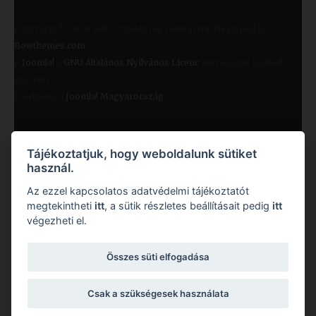
Copyright © 2026 KRE. Minden jog fenntartva. Designed by
Bowthemes.com
.
A
Joomla!
a
GNU Általános Nyilvános Licenc
alatt kiadott szabad
szoftver
Fordította a
Joomla! Magyarország
.
Tájékoztatjuk, hogy weboldalunk sütiket
használ.
Az ezzel kapcsolatos adatvédelmi tájékoztatót
megtekintheti
itt
, a sütik részletes beállításait pedig
itt
végezheti el.
Copyright © 2026 Károli Gáspár Református Egyetem. Minden jog fenntartva.
Összes süti elfogadása
Csak a szükségesek használata