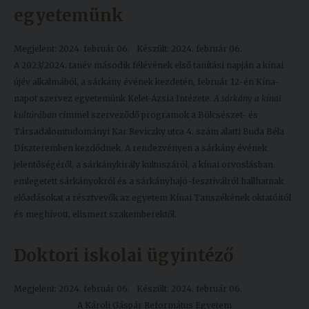
egyetemünk
Megjelent: 2024. február 06.
Készült: 2024. február 06.
A 2023/2024. tanév második félévének első tanítási napján a kínai
újév alkalmából, a sárkány évének kezdetén, február 12-én Kína-
napot szervez egyetemünk Kelet-Ázsia Intézete.
A sárkány a kínai
kultúrában
címmel szerveződő programok a Bölcsészet- és
Társadalomtudományi Kar Reviczky utca 4. szám alatti Buda Béla
Díszteremben kezdődnek. A rendezvényen a sárkány évének
jelentőségéről, a sárkánykirály kultuszáról, a kínai orvoslásban
emlegetett sárkányokról és a sárkányhajó-fesztiválról hallhatnak
előadásokat a résztvevők az egyetem Kínai Tanszékének oktatóitól
és meghívott, elismert szakemberektől.
Doktori iskolai ügyintéző
Megjelent: 2024. február 06.
Készült: 2024. február 06.
A Károli Gáspár Református Egyetem