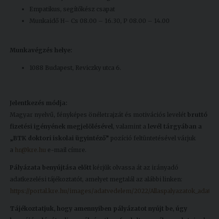
Empatikus, segítőkész csapat
Munkaidő H– Cs 08.00 – 16.30, P 08.00 – 14.00
Munkavégzés helye:
1088 Budapest, Reviczky utca 6.
Jelentkezés módja:
Magyar nyelvű, fényképes önéletrajzát és motivációs levelét
bruttó
fizetési igényének megjelölésével
, valamint a
levél tárgyában a
„BTK doktori iskolai ügyintéző”
pozíció feltüntetésével várjuk
a
hr@kre.hu
e-mail címre.
Pályázata benyújtása előtt
kérjük olvassa át az irányadó
adatkezelési tájékoztatót, amelyet megtalál az alábbi linken:
https://portal.kre.hu/images/adatvedelem/2022/Allaspalyazatok_adatkez
Tájékoztatjuk, hogy amennyiben pályázatot nyújt be, úgy