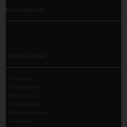
Károli magazin
Hasznos
Linkek
Adatvédelem
Arculati kézikönyv
Állásajánlatok
Közérdekű adatok
Belső nyomtatványok
Ösztöndíjak