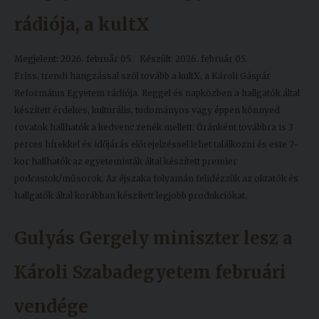
Kiadványok
rádiója, a kultX
Megjelent: 2026. február 05.
Készült: 2026. február 05.
Szolgáltatásaink
Friss, trendi hangzással szól tovább a kultX, a Károli Gáspár
Református Egyetem rádiója. Reggel és napközben a hallgatók által
Nemzetközi
készített érdekes, kulturális, tudományos vagy éppen könnyed
kapcsolatok
rovatok hallhatók a kedvenc zenék mellett. Óránként továbbra is 3
perces hírekkel és időjárás előrejelzéssel lehet találkozni és este 7-
Egyetemi
kor hallhatók az egyetemisták által készített premier
Lelkészség
podcastok/műsorok. Az éjszaka folyamán felidézzük az oktatók és
hallgatók által korábban készített legjobb produkciókat.
Események
Gulyás Gergely miniszter lesz a
Sajtó
Sport
Károli Szabadegyetem februári
Junior
vendége
Akadémia