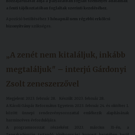
hozzájárulását adja a pályázatban foglalt személyes adatainak
a fenti tájékoztatóban foglaltak szerinti kezeléséhez.
A pozíció betöltéséhez
3 hónapnál nem régebbi erkölcsi
bizonyítvány
szükséges.
„A zenét nem kitaláljuk, inkább
megtaláljuk" – interjú Gárdonyi
Zsolt zeneszerzővel
Megjelent: 2023. február 28.
Készült: 2023. február 28.
A Károli Gáspár Református Egyetem 2023. február 24. és október 1.
között ünnepi rendezvénysorozattal emlékezik alapításának
harmincéves évfordulójára.
A programsorozat részeként 2023. március 31-én, a
Zeneakadémián tartandó jótékonysági koncert keretében kerül