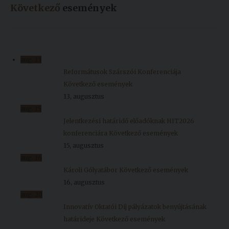
Következő
események
aug.
13
Reformátusok Szárszói Konferenciája
Következő események
13, augusztus
aug.
15
Jelentkezési határidő előadóknak HIT2026
konferenciára
Következő események
15, augusztus
aug.
16
Károli Gólyatábor
Következő események
16, augusztus
aug.
20
Innovatív Oktatói Díj pályázatok benyújtásának
határideje
Következő események