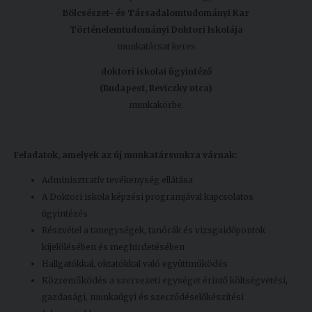
Bölcsészet- és Társadalomtudományi Kar
Történelemtudományi Doktori Iskolája
munkatársat keres
doktori iskolai ügyintéző
(Budapest, Reviczky utca)
munkakörbe.
Feladatok, amelyek az új munkatársunkra várnak:
Adminisztratív tevékenység ellátása
A Doktori iskola képzési programjával kapcsolatos
ügyintézés
Részvétel a tanegységek, tanórák és vizsgaidőpontok
kijelölésében és meghirdetésében
Hallgatókkal, oktatókkal való együttműködés
Közreműködés a szervezeti egységet érintő költségvetési,
gazdasági, munkaügyi és szerződéselőkészítési