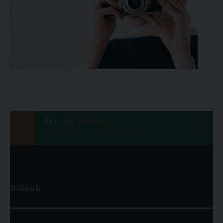
Ön itt van:
Kezdőlap
Észak-Írország (Egyesült Királyság)
Rólunk