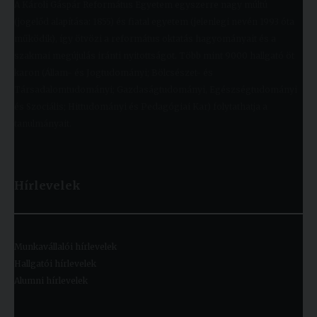
A Károli Gáspár Református Egyetem egyszerre nagy múltú
(jogelőd alapítása: 1855) és fiatal egyetem (jelenlegi nevén 1993 óta
működik), így ötvözi a református oktatás hagyományait és a
szakmai megújulás iránti nyitottságot. Több mint 9000 hallgató öt
karon (Állam- és Jogtudományi; Bölcsészet- és
Társadalomtudományi; Gazdaságtudományi, Egészségtudományi
és Szociális; Hittudományi és Pedagógiai Kar) folytathatja a
tanulmányait.
Hírlevelek
Munkavállalói hírlevelek
Hallgatói hírlevelek
Alumni hírlevelek