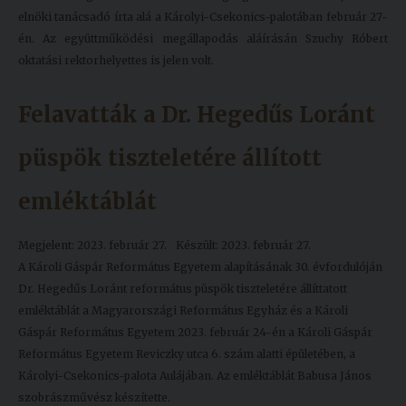
elnöki tanácsadó írta alá a Károlyi-Csekonics-palotában február 27-
én. Az együttműködési megállapodás aláírásán Szuchy Róbert
oktatási rektorhelyettes is jelen volt.
Felavatták a Dr. Hegedűs Loránt
püspök tiszteletére állított
emléktáblát
Megjelent: 2023. február 27.
Készült: 2023. február 27.
A Károli Gáspár Református Egyetem alapításának 30. évfordulóján
Dr. Hegedűs Loránt református püspök tiszteletére állíttatott
emléktáblát a Magyarországi Református Egyház és a Károli
Gáspár Református Egyetem 2023. február 24-én a Károli Gáspár
Református Egyetem Reviczky utca 6. szám alatti épületében, a
Károlyi-Csekonics-palota Aulájában. Az emléktáblát Babusa János
szobrászművész készítette.