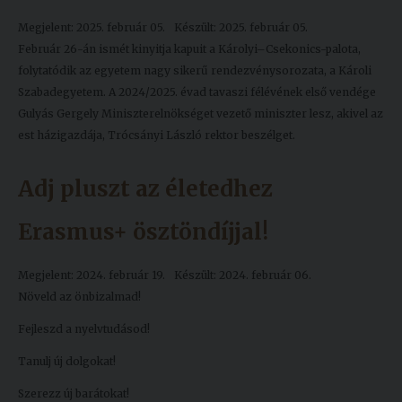
Megjelent: 2025. február 05.
Készült: 2025. február 05.
Február 26-án ismét kinyitja kapuit a Károlyi–Csekonics-palota,
folytatódik az egyetem nagy sikerű rendezvénysorozata, a Károli
Szabadegyetem. A 2024/2025. évad tavaszi félévének első vendége
Gulyás Gergely Miniszterelnökséget vezető miniszter lesz, akivel az
est házigazdája, Trócsányi László rektor beszélget.
Adj pluszt az életedhez
Erasmus+ ösztöndíjjal!
Megjelent: 2024. február 19.
Készült: 2024. február 06.
Növeld az önbizalmad!
Fejleszd a nyelvtudásod!
Tanulj új dolgokat!
Szerezz új barátokat!