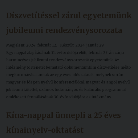
Díszvetítéssel zárul egyetemünk
jubileumi rendezvénysorozata
Megjelent: 2024. február 12.
Készült: 2024. január 29.
Egy nappal alapításának 31. évfordulója előtt, február 23-án zárja
harmincéves jubileumi rendezvénysorozatát egyetemünk. Az
intézmény történetét bemutató dokumentumfilm díszvetítése méltó
megkoronázása annak az egy éves időszaknak, melynek során
magyar és idegen nyelvű konferenciákkal, magyar és angol nyelvű
jubileumi kötettel, számos tudományos és kulturális programmal
emlékezett fennállásának 30. évfordulójára az intézmény.
Kína-nappal ünnepli a 25 éves
kínainyelv-oktatást