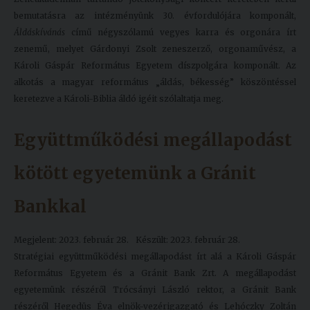
bemutatásra az intézményünk 30. évfordulójára komponált,
Áldáskívánás
című négyszólamú vegyes karra és orgonára írt
zenemű, melyet Gárdonyi Zsolt zeneszerző, orgonaművész, a
Károli Gáspár Református Egyetem díszpolgára komponált. Az
alkotás a magyar református „áldás, békesség” köszöntéssel
keretezve a Károli-Biblia áldó igéit szólaltatja meg.
Együttműködési megállapodást
kötött egyetemünk a Gránit
Bankkal
Megjelent: 2023. február 28.
Készült: 2023. február 28.
Stratégiai együttműködési megállapodást írt alá a Károli Gáspár
Református Egyetem és a Gránit Bank Zrt. A megállapodást
egyetemünk részéről Trócsányi László rektor, a Gránit Bank
részéről Hegedüs Éva elnök-vezérigazgató és Lehóczky Zoltán