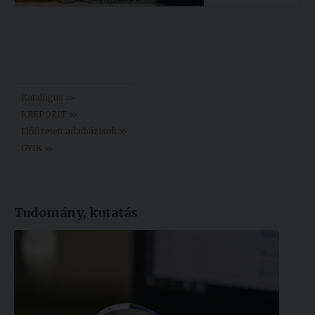
Könyvtár >>
Katalógus >>
KREPOZIT >>
Előfizetett adatbázisok >>
GYIK >>
Tudomány, kutatás