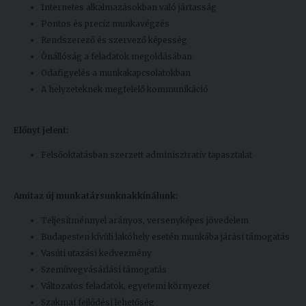
Internetes alkalmazásokban való jártasság
Pontos és precíz munkavégzés
Rendszerező és szervező képesség
Önállóság a feladatok megoldásában
Odafigyelés a munkakapcsolatokban
A helyzeteknek megfelelő kommunikáció
Előnyt jelent:
Felsőoktatásban szerzett adminisztratív tapasztalat
Amit
az új munkatársunknak
kínálunk:
Teljesítménnyel arányos, versenyképes jövedelem
Budapesten kívüli lakóhely esetén munkába járási támogatás
Vasúti utazási kedvezmény
Szemüvegvásárlási támogatás
Változatos feladatok, egyetemi környezet
Szakmai fejlődési lehetőség