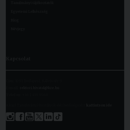
Tanulmányi tájékoztatók
Egyetemi Lelkészség
Blog
Névjegy
Kapcsolat
Cím:
1091 Budapest, Kálvin tér 9.
E-mail:
rektori.hivatal@kre.hu
Telefon:
+36 1 455 9060
A kari Tanulmányi Osztályok elérhetőségeiért
kattintson ide
.