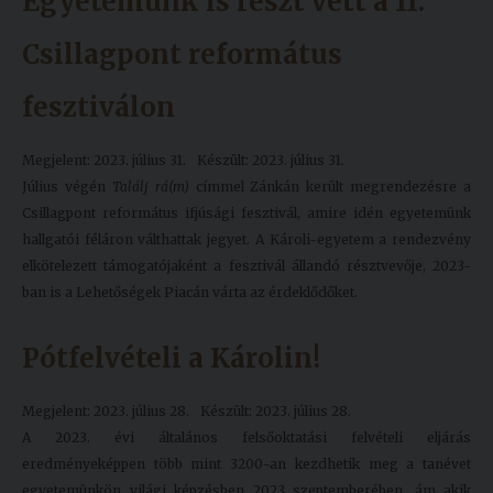
Egyetemünk is részt vett a 11.
Csillagpont református
fesztiválon
Megjelent: 2023. július 31.
Készült: 2023. július 31.
Július végén
Találj rá(m)
címmel Zánkán került megrendezésre a
Csillagpont református ifjúsági fesztivál, amire idén egyetemünk
hallgatói féláron válthattak jegyet. A Károli-egyetem a rendezvény
elkötelezett támogatójaként a fesztivál állandó résztvevője, 2023-
ban is a Lehetőségek Piacán várta az érdeklődőket.
Pótfelvételi a Károlin!
Megjelent: 2023. július 28.
Készült: 2023. július 28.
A 2023. évi általános felsőoktatási felvételi eljárás
eredményeképpen több mint 3200-an kezdhetik meg a tanévet
egyetemünkön világi képzésben 2023 szeptemberében, ám akik