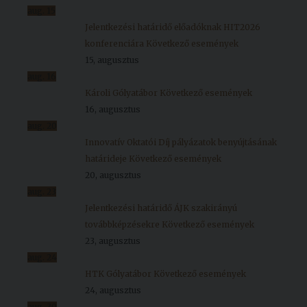
aug.
15
Jelentkezési határidő előadóknak HIT2026
konferenciára
Következő események
15, augusztus
aug.
16
Károli Gólyatábor
Következő események
16, augusztus
aug.
20
Innovatív Oktatói Díj pályázatok benyújtásának
határideje
Következő események
20, augusztus
aug.
23
Jelentkezési határidő ÁJK szakirányú
továbbképzésekre
Következő események
23, augusztus
aug.
24
HTK Gólyatábor
Következő események
24, augusztus
aug.
30