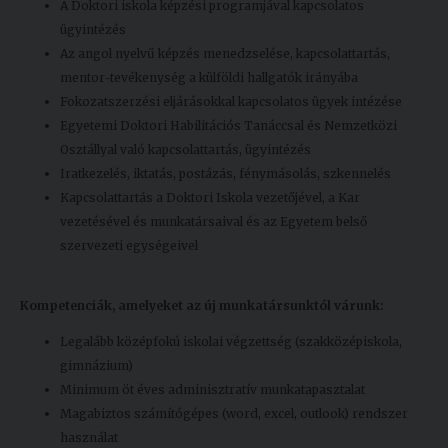
A Doktori iskola képzési programjával kapcsolatos
ügyintézés
Az angol nyelvű képzés menedzselése, kapcsolattartás,
mentor-tevékenység a külföldi hallgatók irányába
Fokozatszerzési eljárásokkal kapcsolatos ügyek intézése
Egyetemi Doktori Habilitációs Tanáccsal és Nemzetközi
Osztállyal való kapcsolattartás, ügyintézés
Iratkezelés, iktatás, postázás, fénymásolás, szkennelés
Kapcsolattartás a Doktori Iskola vezetőjével, a Kar
vezetésével és munkatársaival és az Egyetem belső
szervezeti egységeivel
Kompetenciák, amelyeket az új munkatársunktól várunk:
Legalább középfokú iskolai végzettség (szakközépiskola,
gimnázium)
Minimum öt éves adminisztratív munkatapasztalat
Magabiztos számítógépes (word, excel, outlook) rendszer
használat