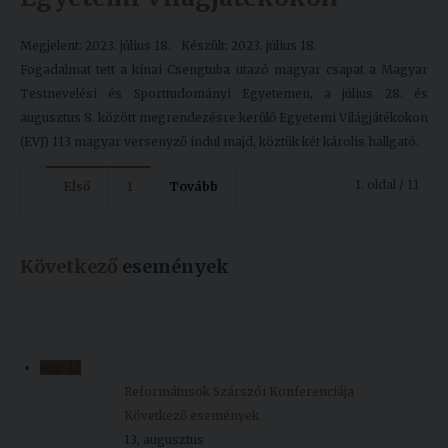
Megjelent: 2023. július 18.
Készült: 2023. július 18.
Fogadalmat tett a kínai Csengtuba utazó magyar csapat a Magyar
Testnevelési és Sporttudományi Egyetemen, a július 28. és
augusztus 8. között megrendezésre kerülő Egyetemi Világjátékokon
(EVJ) 113 magyar versenyző indul majd, köztük két károlis hallgató.
1. oldal / 11
Első
1
Tovább
Következő
események
aug.
13
Reformátusok Szárszói Konferenciája
Következő események
13, augusztus