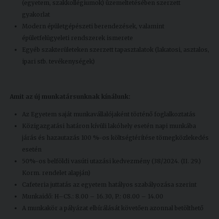
(egyetem, szakkollégiumok) üzemeltetésében szerzett
gyakorlat
Modern épületgépészeti berendezések, valamint
épületfelügyeleti rendszerek ismerete
Egyéb szakterületeken szerzett tapasztalatok (lakatosi, asztalos,
ipari stb. tevékenységek)
Amit az új munkatársunknak kínálunk:
Az Egyetem saját munkavállalójaként történő foglalkoztatás
Közigazgatási határon kívüli lakóhely esetén napi munkába
járás és hazautazás 100 %-os költségtérítése tömegközlekedés
esetén
50%-os belföldi vasúti utazási kedvezmény (38/2024. (II. 29.)
Korm. rendelet alapján)
Cafeteria juttatás az egyetem hatályos szabályozása szerint
Munkaidő: H–CS.: 8.00 – 16.30, P.: 08.00 – 14.00
A munkakör a pályázat elbírálását követően azonnal betölthető