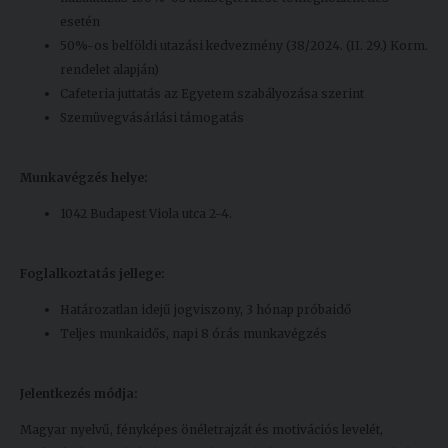
esetén
50%-os belföldi utazási kedvezmény (38/2024. (II. 29.) Korm.
rendelet alapján)
Cafeteria juttatás az Egyetem szabályozása szerint
Szemüvegvásárlási támogatás
Munkavégzés helye:
1042 Budapest Viola utca 2-4.
Foglalkoztatás jellege:
Határozatlan idejű jogviszony, 3 hónap próbaidő
Teljes munkaidős, napi 8 órás munkavégzés
Jelentkezés módja:
Magyar nyelvű, fényképes önéletrajzát és motivációs levelét,