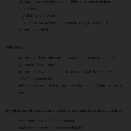
tűz vagy más veszélyhelyzet időben történő észlelése
érdekében,
jegyzőkönyvek készítése,
kapcsolattartás az üzemeltetéssel, a vagyonvédelmi
irányítóvezetővel.
Feltételek:
minimum középfokú végzettség (szakközépiskolai vagy
gimnáziumi érettségi),
minimum 1 év, recepciós, portás munkakörben szerzett
releváns tapasztalat,
felhasználói szintű számítógépes ismeretek (Outlook, Word,
Excel),
Egyéb kompetenciák, amelyeket az új munkatársaktól várunk:
csapatmunkára való alkalmasság,
határozott, egyúttal udvarias fellépés,