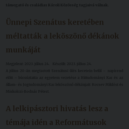
támogató és családias Károli Közösség tagjaivá válnak.
Ünnepi Szenátus keretében
méltatták a leköszönő dékánok
munkáját
Megjelent: 2023. július 24.
Készült: 2023. július 24.
A július 20-án megtartott Szenátusi ülés keretein belül – napirend
előtt – búcsúztatta az egyetem vezetése a Hittudományi Kar és az
Állam- és Jogtudományi Kar leköszönő dékánjait: Kocsev Miklóst és
Miskolczi-Bodnár Pétert.
A lelkipásztori hivatás lesz a
témája idén a Reformátusok