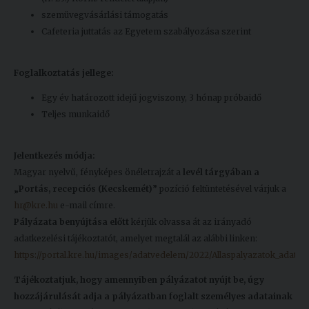
szemüvegvásárlási támogatás
Cafeteria juttatás az Egyetem szabályozása szerint
Foglalkoztatás jellege:
Egy év határozott idejű jogviszony, 3 hónap próbaidő
Teljes munkaidő
Jelentkezés módja:
Magyar nyelvű, fényképes önéletrajzát a
levél tárgyában a
„Portás, recepciós (Kecskemét)”
pozíció feltüntetésével várjuk a
hr@kre.hu
e-mail címre.
Pályázata benyújtása előtt
kérjük olvassa át az irányadó
adatkezelési tájékoztatót, amelyet megtalál az alábbi linken:
https://portal.kre.hu/images/adatvedelem/2022/Allaspalyazatok_adatkez
Tájékoztatjuk, hogy amennyiben pályázatot nyújt be, úgy
hozzájárulását adja a pályázatban foglalt személyes adatainak