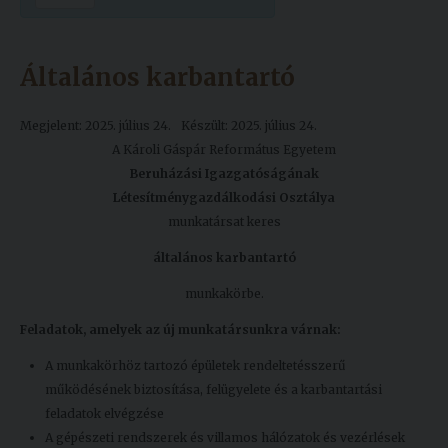
Kiadványok
Általános karbantartó
Szolgáltatásaink
Megjelent: 2025. július 24.
Készült: 2025. július 24.
A Károli Gáspár Református Egyetem
Nemzetközi
Beruházási Igazgatóságának
kapcsolatok
Létesítménygazdálkodási Osztálya
Egyetemi
munkatársat keres
Lelkészség
általános karbantartó
Események
munkakörbe.
Sajtó
Feladatok, amelyek az új munkatársunkra várnak:
A munkakörhöz tartozó épületek rendeltetésszerű
Sport
működésének biztosítása, felügyelete és a karbantartási
Junior
feladatok elvégzése
Akadémia
A gépészeti rendszerek és villamos hálózatok és vezérlések