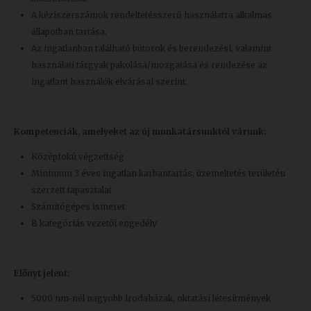
A kéziszerszámok rendeltetésszerű használatra alkalmas
állapotban tartása.
Az ingatlanban található bútorok és berendezési, valamint
használati tárgyak pakolása/mozgatása és rendezése az
ingatlant használók elvárásai szerint.
Kompetenciák, amelyeket az új munkatársunktól várunk:
Középfokú végzettség
Minimum 3 éves ingatlan karbantartás, üzemeltetés területén
szerzett tapasztalat
Számítógépes ismeret
B kategóriás vezetői engedély
Előnyt jelent:
5000 nm-nél nagyobb irodaházak, oktatási létesítmények