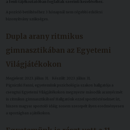
a fenti tájékoztatóban foglaltak szerinti kezeléséhez.
A pozíció betöltéséhez 3 hónapnál nem régebbi erkölcsi
bizonyítvány szükséges.
Dupla arany ritmikus
gimnasztikában az Egyetemi
Világjátékokon
Megjelent: 2023. július 31.
Készült: 2023. július 31.
Pigniczki Fanni, egyetemünk pszichológia szakos hallgatója a
csengtui Egyetemi Világjátékokon megnyerte második aranyérmét
is ritmikus gimnasztikában! Hallgatónk ezzel sporttörténelmet írt,
hiszen magyar sportoló idáig sosem szerepelt ilyen eredményesen
a sportágban a játékokon.