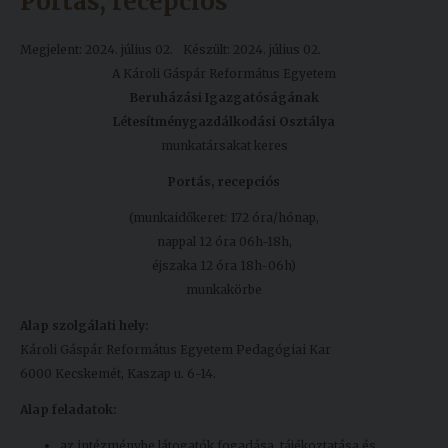
Portás, recepciós
Megjelent: 2024. július 02.
Készült: 2024. július 02.
A Károli Gáspár Református Egyetem
Beruházási Igazgatóságának
Létesítménygazdálkodási Osztálya
munkatársakat keres
Portás, recepciós
(munkaidőkeret: 172 óra/hónap,
nappal 12 óra 06h-18h,
éjszaka 12 óra 18h-06h)
munkakörbe
Alap szolgálati hely:
Károli Gáspár Református Egyetem Pedagógiai Kar
6000 Kecskemét, Kaszap u. 6-14.
Alap feladatok:
az intézménybe látogatók fogadása, tájékoztatása és