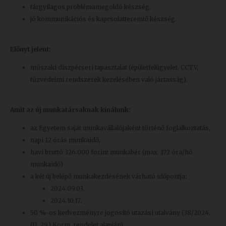
tárgyilagos problémamegoldó készség,
jó kommunikációs és kapcsolatteremtő készség.
Előnyt jelent:
műszaki diszpécseri tapasztalat (épületfelügyelet, CCTV,
tűzvédelmi rendszerek kezelésében való jártasság).
Amit az új munkatársaknak kínálunk:
az Egyetem saját munkavállalójaként történő foglalkoztatás,
napi 12 órás munkaidő,
havi bruttó 326.000 forint munkabér (max. 172 óra/hó
munkaidő)
a két új belépő munkakezdésének várható időpontja:
2024.09.03.
2024.10.17.
50 %-os kedvezményre jogosító utazási utalvány (38/2024.
(II. 29.) Korm. rendelet alapján)