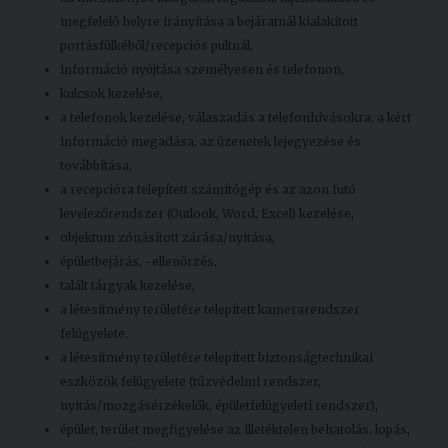
megfelelő helyre irányítása a bejáratnál kialakított
portásfülkéből/recepciós pultnál,
információ nyújtása személyesen és telefonon,
kulcsok kezelése,
a telefonok kezelése, válaszadás a telefonhívásokra, a kért
információ megadása, az üzenetek lejegyezése és
továbbítása,
a recepcióra telepített számítógép és az azon futó
levelezőrendszer (Outlook, Word, Excel) kezelése,
objektum zónásított zárása/nyitása,
épületbejárás, -ellenőrzés,
talált tárgyak kezelése,
a létesítmény területére telepített kamerarendszer
felügyelete,
a létesítmény területére telepített biztonságtechnikai
eszközök felügyelete (tűzvédelmi rendszer,
nyitás/mozgásérzékelők, épületfelügyeleti rendszer),
épület, terület megfigyelése az illetéktelen behatolás, lopás,