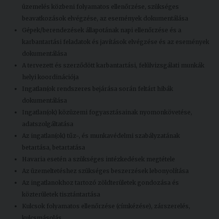
üzemelés közbeni folyamatos ellenőrzése, szükséges
beavatkozások elvégzése, az események dokumentálása
Gépek/berendezések állapotának napi ellenőrzése és a
karbantartási feladatok és javítások elvégzése és az események
dokumentálása
A tervezett és szerződött karbantartási, felülvizsgálati munkák
helyi koordinációja
Ingatlan(ok rendszeres bejárása során feltárt hibák
dokumentálása
Ingatlan(ok) közüzemi fogyasztásainak nyomonkövetése,
adatszolgáltatása
Az ingatlan(ok) tűz-, és munkavédelmi szabályzatának
betartása, betartatása
Havaria esetén a szükséges intézkedések megtétele
Az üzemeltetéshez szükséges beszerzések lebonyolítása
Az ingatlanokhoz tartozó zöldterületek gondozása és
közterületek tisztántartása
Kulcsok folyamatos ellenőrzése (címkézése), zárszerelés,
kulcsmásolás