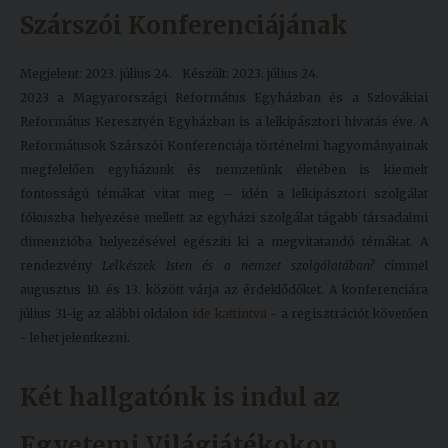
Szárszói Konferenciájának
Megjelent: 2023. július 24.
Készült: 2023. július 24.
2023 a Magyarországi Református Egyházban és a Szlovákiai
Református Keresztyén Egyházban is a lelkipásztori hivatás éve. A
Reformátusok Szárszói Konferenciája történelmi hagyományainak
megfelelően egyházunk és nemzetünk életében is kiemelt
fontosságú témákat vitat meg – idén a lelkipásztori szolgálat
fókuszba helyezése mellett az egyházi szolgálat tágabb társadalmi
dimenzióba helyezésével egészíti ki a megvitatandó témákat. A
rendezvény
Lelkészek Isten és a nemzet szolgálatában?
címmel
augusztus 10. és 13. között várja az érdeklődőket. A konferenciára
július 31-ig az alábbi oldalon
ide kattintva
- a regisztrációt követően
- lehet jelentkezni.
Két hallgatónk is indul az
Egyetemi Világjátékokon