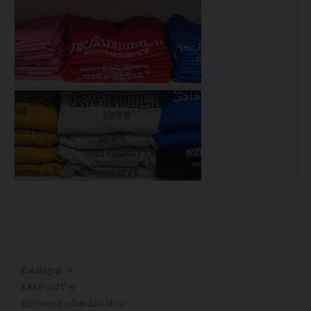
Könyvtár >>
Katalógus >>
KREPOZIT >>
Előfizetett adatbázisok >>