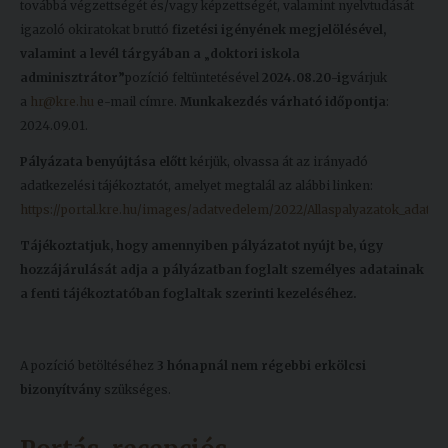
továbbá végzettségét és/vagy képzettségét, valamint nyelvtudását
igazoló okiratokat bruttó
fizetési igényének megjelölésével,
valamint a levél tárgyában a
„
doktori iskola
adminisztrátor
”
pozíció feltüntetésével
2024.08.20-ig
várjuk
a
hr@kre.hu
e-mail címre.
Munkakezdés várható időpontja
:
2024.09.01.
Pályázata benyújtása előtt
kérjük, olvassa át az irányadó
adatkezelési tájékoztatót, amelyet megtalál az alábbi linken:
https://portal.kre.hu/images/adatvedelem/2022/Allaspalyazatok_adatkez
Tájékoztatjuk, hogy amennyiben pályázatot nyújt be, úgy
hozzájárulását adja a pályázatban foglalt személyes adatainak
a fenti tájékoztatóban foglaltak szerinti kezeléséhez.
A pozíció betöltéséhez
3 hónapnál nem régebbi erkölcsi
bizonyítvány
szükséges.