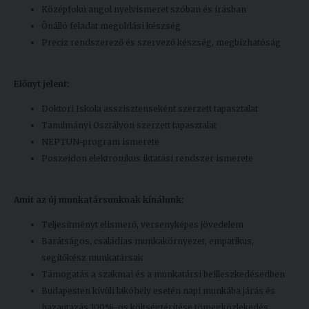
Középfokú angol nyelvismeret szóban és írásban
Önálló feladat megoldási készség
Precíz rendszerező és szervező készség, megbízhatóság
Előnyt jelent:
Doktori Iskola asszisztenseként szerzett tapasztalat
Tanulmányi Osztályon szerzett tapasztalat
NEPTUN-program ismerete
Poszeidon elektronikus iktatási rendszer ismerete
Amit az új munkatársunknak kínálunk:
Teljesítményt elismerő, versenyképes jövedelem
Barátságos, családias munkakörnyezet, empatikus,
segítőkész munkatársak
Támogatás a szakmai és a munkatársi beilleszkedésedben
Budapesten kívüli lakóhely esetén napi munkába járás és
hazautazás 100%-os költségtérítése tömegközlekedés