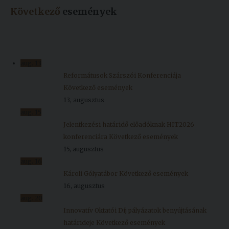
Következő
események
aug.
13
Reformátusok Szárszói Konferenciája
Következő események
13, augusztus
aug.
15
Jelentkezési határidő előadóknak HIT2026
konferenciára
Következő események
15, augusztus
aug.
16
Károli Gólyatábor
Következő események
16, augusztus
aug.
20
Innovatív Oktatói Díj pályázatok benyújtásának
határideje
Következő események