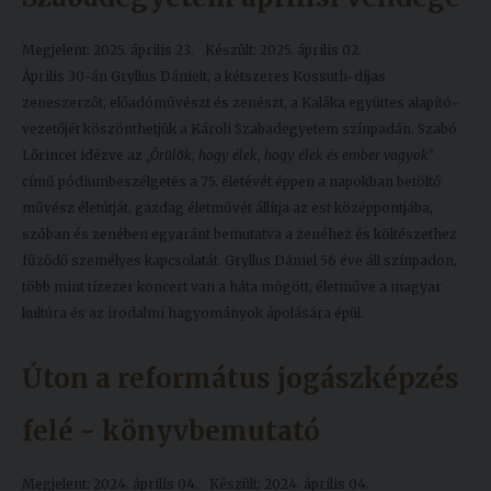
Megjelent: 2025. április 23.
Készült: 2025. április 02.
Április 30-án Gryllus Dánielt, a kétszeres Kossuth-díjas
zeneszerzőt, előadóművészt és zenészt, a Kaláka együttes alapító-
vezetőjét köszönthetjük a Károli Szabadegyetem színpadán. Szabó
Lőrincet idézve az
„Örülök, hogy élek, hogy élek és ember vagyok”
című pódiumbeszélgetés a 75. életévét éppen a napokban betöltő
művész életútját, gazdag életművét állítja az est középpontjába,
szóban és zenében egyaránt bemutatva a zenéhez és költészethez
fűződő személyes kapcsolatát. Gryllus Dániel 56 éve áll színpadon,
több mint tízezer koncert van a háta mögött, életműve a magyar
kultúra és az irodalmi hagyományok ápolására épül.
Úton a református jogászképzés
felé - könyvbemutató
Megjelent: 2024. április 04.
Készült: 2024. április 04.