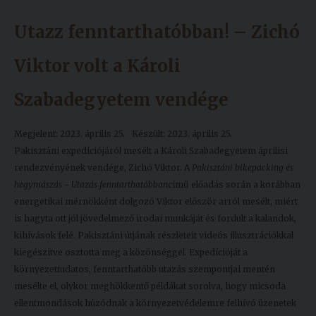
Utazz fenntarthatóbban! – Zichó
Viktor volt a Károli
Szabadegyetem vendége
Megjelent: 2023. április 25.
Készült: 2023. április 25.
Pakisztáni expedíciójáról mesélt a Károli Szabadegyetem áprilisi
rendezvényének vendége, Zichó Viktor. A
Pakisztáni bikepacking és
hegymászás - Utazás fenntarthatóbban
című előadás során a korábban
energetikai mérnökként dolgozó Viktor először arról mesélt, miért
is hagyta ott jól jövedelmező irodai munkáját és fordult a kalandok,
kihívások felé. Pakisztáni útjának részleteit videós illusztrációkkal
kiegészítve osztotta meg a közönséggel. Expedícióját a
környezettudatos, fenntarthatóbb utazás szempontjai mentén
mesélte el, olykor meghökkentő példákat sorolva, hogy micsoda
ellentmondások húzódnak a környezetvédelemre felhívó üzenetek