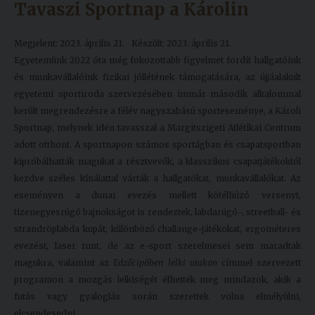
Tavaszi Sportnap a Károlin
Megjelent: 2023. április 21.
Készült: 2023. április 21.
Egyetemünk 2022 óta még fokozottabb figyelmet fordít hallgatóink
és munkavállalóink fizikai jóllétének támogatására, az újjáalakult
egyetemi sportiroda szervezésében immár második alkalommal
került megrendezésre a félév nagyszabású sporteseménye, a Károli
Sportnap, melynek idén tavasszal a Margitszigeti Atlétikai Centrum
adott otthont. A sportnapon számos sportágban és csapatsportban
kipróbálhatták magukat a résztvevők, a klasszikus csapatjátékoktól
kezdve széles kínálattal várták a hallgatókat, munkavállalókat. Az
eseményen a dunai evezés mellett kötélhúzó versenyt,
tizenegyesrúgó bajnokságot is rendeztek, labdarúgó-, streetball- és
strandröplabda kupát, különböző challange-játékokat, ergométeres
evezést, laser runt, de az e-sport szerelmesei sem maradtak
magukra, valamint az
Edzőcipőben lelki utakon
címmel szervezett
programon a mozgás lelkiségét élhették meg mindazok, akik a
futás vagy gyaloglás során szerettek volna elmélyülni,
elcsendesedni.