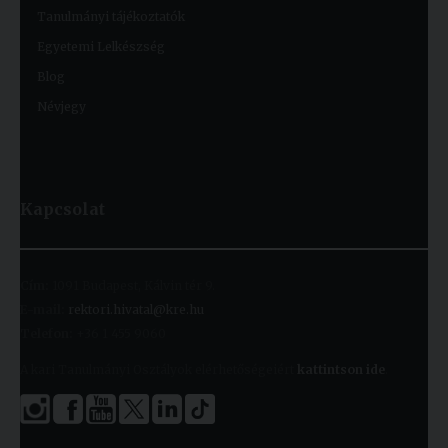
Tanulmányi tájékoztatók
Egyetemi Lelkészség
Blog
Névjegy
Kapcsolat
Cím:
1091 Budapest, Kálvin tér 9.
E-mail:
rektori.hivatal@kre.hu
Telefon:
+36 1 455 9060
A kari Tanulmányi Osztályok elérhetőségeiért
kattintson ide
.