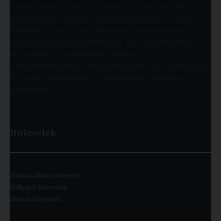
A Károli Gáspár Református Egyetem egyszerre nagy múltú
(jogelőd alapítása: 1855) és fiatal egyetem (jelenlegi nevén 1993 óta
működik), így ötvözi a református oktatás hagyományait és a
szakmai megújulás iránti nyitottságot. Több mint 9000 hallgató öt
karon (Állam- és Jogtudományi; Bölcsészet- és
Társadalomtudományi; Gazdaságtudományi, Egészségtudományi
és Szociális; Hittudományi és Pedagógiai Kar) folytathatja a
tanulmányait.
Hírlevelek
Munkavállalói hírlevelek
Hallgatói hírlevelek
Alumni hírlevelek