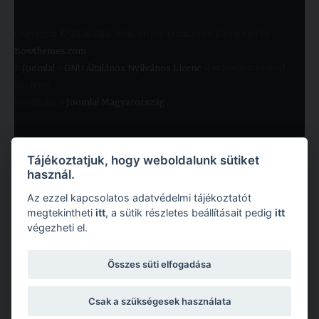
Copyright © 2026 KRE. Minden jog fenntartva. Designed by
Bowthemes.com
.
A
Joomla!
a
GNU Általános Nyilvános Licenc
alatt kiadott szabad
szoftver
Fordította a
Joomla! Magyarország
.
Tájékoztatjuk, hogy weboldalunk sütiket
használ.
Az ezzel kapcsolatos adatvédelmi tájékoztatót
megtekintheti
itt
, a sütik részletes beállításait pedig
itt
végezheti el.
Copyright © 2026 Károli Gáspár Református Egyetem. Minden jog fenntartva.
Összes süti elfogadása
Csak a szükségesek használata