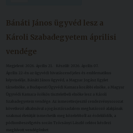
Kiadványok
Bánáti János ügyvéd lesz a
Szolgáltatásaink
Károli Szabadegyetem áprilisi
Nemzetközi
vendége
kapcsolatok
Egyetemi
Megjelent: 2026. április 21.
Készült: 2026. április 07.
Lelkészség
Április 22-én az ügyvédi hivatásrend jeles és emblematikus
képviselője, Bánáti János ügyvéd, a Magyar Jogász Egylet
Események
társelnöke, a Budapesti Ügyvédi Kamara korábbi elnöke, a Magyar
Ügyvédi Kamara örökös tiszteletbeli elnöke lesz a Károli
Sajtó
Szabadegyetem vendége. Az ismeretterjesztő rendezvénysorozat
következő alkalmával a jogásztársadalom meghatározó alakjának
Sport
szakmai életútját ismerhetik meg közelebbről az érdeklődők, a
Junior
pódiumbeszélgetés során Trócsányi László rektor kérdezi
Akadémia
meghívott vendégünket.