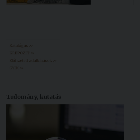
Könyvtár >>
Katalógus >>
KREPOZIT >>
Előfizetett adatbázisok >>
GYIK >>
Tudomány, kutatás