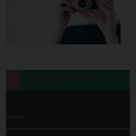
Ön itt van:
Kezdőlap
Hallgatóinknak
Önkéntesség a Károlin
Rólunk