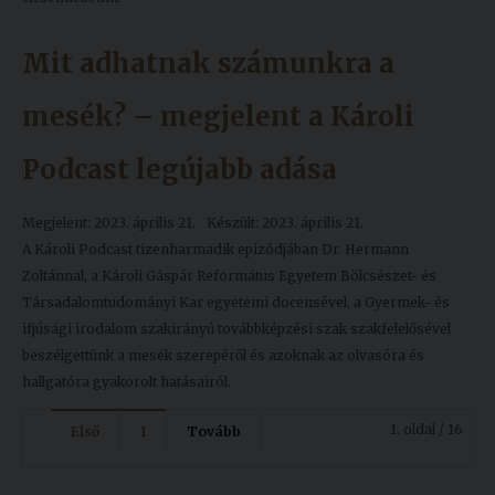
Mit adhatnak számunkra a
mesék? – megjelent a Károli
Podcast legújabb adása
Megjelent: 2023. április 21.
Készült: 2023. április 21.
A Károli Podcast tizenharmadik epizódjában Dr. Hermann
Zoltánnal, a Károli Gáspár Református Egyetem Bölcsészet- és
Társadalomtudományi Kar egyetemi docensével, a Gyermek- és
ifjúsági irodalom szakirányú továbbképzési szak szakfelelősével
beszélgettünk a mesék szerepéről és azoknak az olvasóra és
hallgatóra gyakorolt hatásairól.
1. oldal / 16
Első
1
Tovább