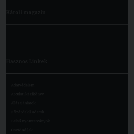
Károli magazin
Hasznos
Linkek
Adatvédelem
Arculati kézikönyv
Állásajánlatok
Közérdekű adatok
Belső nyomtatványok
Ösztöndíjak