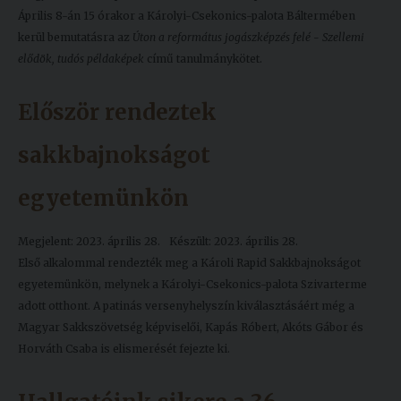
Április 8-án 15 órakor a Károlyi-Csekonics-palota Báltermében
kerül bemutatásra az
Úton a református jogászképzés felé - Szellemi
elődök, tudós példaképek
című tanulmánykötet.
Először rendeztek
sakkbajnokságot
egyetemünkön
Megjelent: 2023. április 28.
Készült: 2023. április 28.
Első alkalommal rendezték meg a Károli Rapid Sakkbajnokságot
egyetemünkön, melynek a Károlyi-Csekonics-palota Szivarterme
adott otthont. A patinás versenyhelyszín kiválasztásáért még a
Magyar Sakkszövetség képviselői, Kapás Róbert, Akóts Gábor és
Horváth Csaba is elismerését fejezte ki.