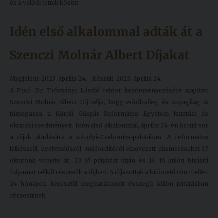
és a valódi tettek között.
Idén első alkalommal adták át a
Szenczi Molnár Albert Díjakat
Megjelent: 2023. április 24.
Készült: 2023. április 24.
A Prof. Dr. Trócsányi László rektor kezdeményezésére alapított
Szenczi Molnár Albert Díj célja, hogy erkölcsileg és anyagilag is
támogassa a Károli Gáspár Református Egyetem kutatási és
oktatási eredményeit. Idén első alkalommal, április 24-én került sor
a díjak átadására a Károlyi-Csekonics-palotában. A református
lelkészről, nyelvtudósról, műfordítóról elnevezett elismeréseket 37
oktatónk vehette át: 23 fő pályázat útján és 14 fő külön bírálati
folyamat nélkül részesült a díjban. A díjazottak a kitüntető cím mellett
24 hónapon keresztül meghatározott összegű külön juttatásban
részesülnek.