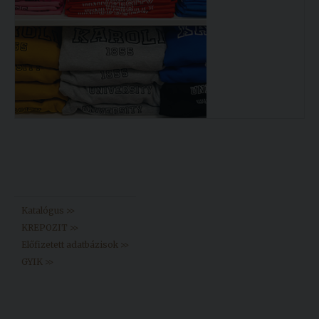
Könyvtár >>
Katalógus >>
KREPOZIT >>
Előfizetett adatbázisok >>
GYIK >>