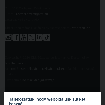
Cím:
1091 Budapest, Kálvin tér 9.
E-mail:
rektori.hivatal@kre.hu
Telefon:
+36 1 455 9060
A kari Tanulmányi Osztályok elérhetőségeiért
kattintson ide
.
Copyright © 2026 KRE. Minden jog fenntartva. Designed by
Bowthemes.com
.
A
Joomla!
a
GNU Általános Nyilvános Licenc
alatt kiadott szabad
szoftver
Fordította a
Joomla! Magyarország
.
Tájékoztatjuk, hogy weboldalunk sütiket
használ.