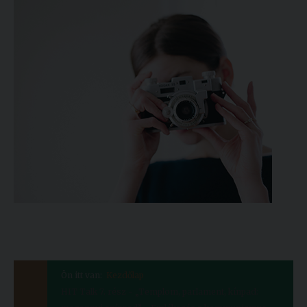
Ön itt van:
Kezdőlap
HIT Talk 7. rész - „Templom, parlament, kínpad: