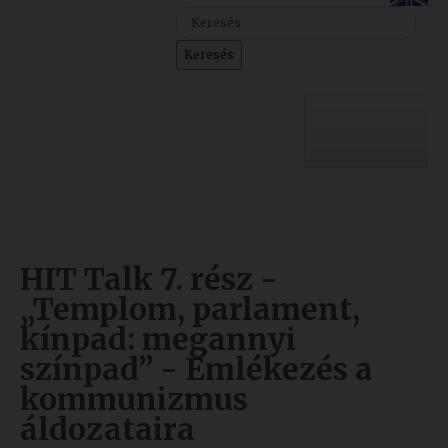
Szolgáltatásaink
Keresés
Nemzetközi
kapcsolatok
Egyetemi
Lelkészség
Egyetemünk
Események
Sajtó
Oktatás
HIT Talk 7. rész -
Sport
Kutatás
„Templom, parlament,
kínpad: megannyi
Junior
Felvételizőknek
színpad” - Emlékezés a
Akadémia
kommunizmus
Hallgatóinknak
áldozataira