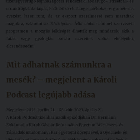
tizenegyesrúgó bajnokságot is rendeztek, labdarúgó-, streetball- és
strandröplabda kupát, különböző challange-játékokat, ergométeres
evezést, laser runt, de az e-sport szerelmesei sem maradtak
magukra, valamint az
Edzőcipőben lelki utakon
címmel szervezett
programon a mozgás lelkiségét élhették meg mindazok, akik a
futás vagy gyaloglás során szerettek volna elmélyülni,
elcsendesedni.
Mit adhatnak számunkra a
mesék? – megjelent a Károli
Podcast legújabb adása
Megjelent: 2023. április 21.
Készült: 2023. április 21.
A Károli Podcast tizenharmadik epizódjában Dr. Hermann
Zoltánnal, a Károli Gáspár Református Egyetem Bölcsészet- és
Társadalomtudományi Kar egyetemi docensével, a Gyermek- és
ifjúsági irodalom szakirányú továbbképzési szak szakfelelősével