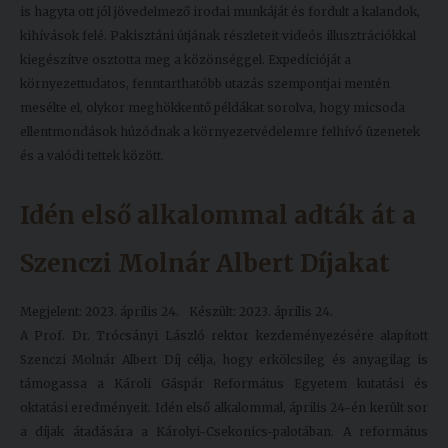
is hagyta ott jól jövedelmező irodai munkáját és fordult a kalandok,
kihívások felé. Pakisztáni útjának részleteit videós illusztrációkkal
kiegészítve osztotta meg a közönséggel. Expedícióját a
környezettudatos, fenntarthatóbb utazás szempontjai mentén
mesélte el, olykor meghökkentő példákat sorolva, hogy micsoda
ellentmondások húzódnak a környezetvédelemre felhívó üzenetek
és a valódi tettek között.
Idén első alkalommal adták át a
Szenczi Molnár Albert Díjakat
Megjelent: 2023. április 24.
Készült: 2023. április 24.
A Prof. Dr. Trócsányi László rektor kezdeményezésére alapított
Szenczi Molnár Albert Díj célja, hogy erkölcsileg és anyagilag is
támogassa a Károli Gáspár Református Egyetem kutatási és
oktatási eredményeit. Idén első alkalommal, április 24-én került sor
a díjak átadására a Károlyi-Csekonics-palotában. A református