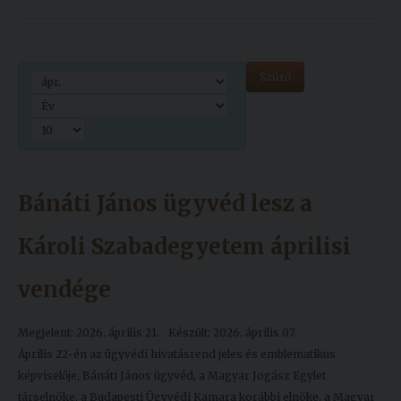
Kiadványok
Szűrő
Szolgáltatásaink
Nemzetközi
kapcsolatok
Egyetemi
Bánáti János ügyvéd lesz a
Lelkészség
Károli Szabadegyetem áprilisi
Események
vendége
Sajtó
Sport
Megjelent: 2026. április 21.
Készült: 2026. április 07.
Április 22-én az ügyvédi hivatásrend jeles és emblematikus
Junior
képviselője, Bánáti János ügyvéd, a Magyar Jogász Egylet
Akadémia
társelnöke, a Budapesti Ügyvédi Kamara korábbi elnöke, a Magyar