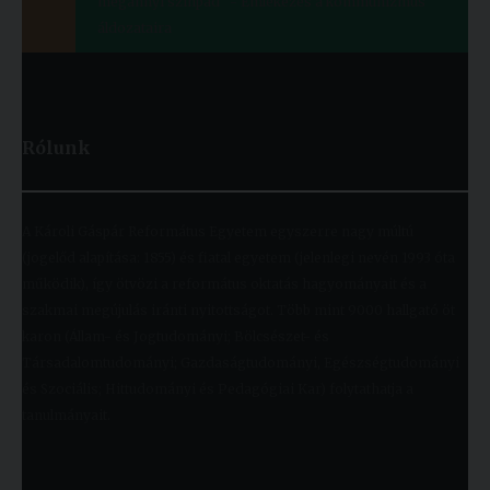
megannyi színpad” - Emlékezés a kommunizmus
áldozataira
Rólunk
A Károli Gáspár Református Egyetem egyszerre nagy múltú
(jogelőd alapítása: 1855) és fiatal egyetem (jelenlegi nevén 1993 óta
működik), így ötvözi a református oktatás hagyományait és a
szakmai megújulás iránti nyitottságot. Több mint 9000 hallgató öt
karon (Állam- és Jogtudományi; Bölcsészet- és
Társadalomtudományi; Gazdaságtudományi, Egészségtudományi
és Szociális; Hittudományi és Pedagógiai Kar) folytathatja a
tanulmányait.