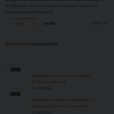
beszélgettünk a mesék szerepéről és azoknak az olvasóra és
hallgatóra gyakorolt hatásairól.
1. oldal / 16
Első
1
Tovább
Következő
események
aug.
13
Reformátusok Szárszói Konferenciája
Következő események
13, augusztus
aug.
15
Jelentkezési határidő előadóknak HIT2026
konferenciára
Következő események
15, augusztus