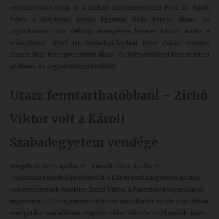
eredményeket értek el. A szekció záróünnepségén Prof. Dr. Smuk
Péter, a Széchenyi István Egyetem Deák Ferenc Állam- és
Jogtudományi Kar dékánja ünnepélyes keretek között átadta a
stafétabotot Prof. Dr. Miskolczi-Bodnár Péter dékán részére,
hiszen 2025-ben egyetemünk Állam- és Jogtudományi Kara rendezi
az Állam- és Jogtudományi Szekciót.
Utazz fenntarthatóbban! – Zichó
Viktor volt a Károli
Szabadegyetem vendége
Megjelent: 2023. április 25.
Készült: 2023. április 25.
Pakisztáni expedíciójáról mesélt a Károli Szabadegyetem áprilisi
rendezvényének vendége, Zichó Viktor. A
Pakisztáni bikepacking és
hegymászás - Utazás fenntarthatóbban
című előadás során a korábban
energetikai mérnökként dolgozó Viktor először arról mesélt, miért