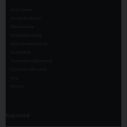
Adatvédelem
Arculati kézikönyv
Állásajánlatok
Közérdekű adatok
Belső nyomtatványok
Ösztöndíjak
Tanulmányi tájékoztatók
Egyetemi Lelkészség
Blog
Névjegy
Kapcsolat