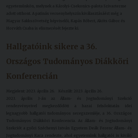
egyetemünkön, melynek a Károlyi-Csekonics-palota Szivarterme
adott otthont. A patinás versenyhelyszín kiválasztásáért még a
Magyar Sakkszövetség képviselői, Kapás Róbert, Akóts Gábor és
Horváth Csaba is elismerését fejezte ki.
Hallgatóink sikere a 36.
Országos Tudományos Diákköri
Konferencián
Megjelent: 2023. április 26.
Készült: 2023. április 26.
2023. április 3-án az Állam- és Jogtudományi Szekció
rendezvényeivel megkezdődött a hazai felsőoktatás idei
legnagyobb hallgatói tudományos seregszemléje, a 36. Országos
Tudományos Diákköri Konferencia. Az Állam- és Jogtudományi
Szekciót a győri Széchenyi István Egyetem Deák Ferenc Állam- és
Jogtudományi Kara rendezte, ahol egyetemünk hallgatói is kiváló