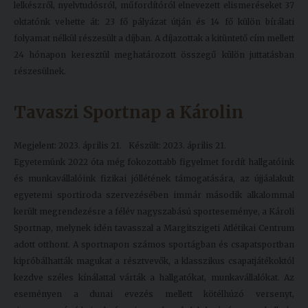
lelkészről, nyelvtudósról, műfordítóról elnevezett elismeréseket 37
oktatónk vehette át: 23 fő pályázat útján és 14 fő külön bírálati
folyamat nélkül részesült a díjban. A díjazottak a kitüntető cím mellett
24 hónapon keresztül meghatározott összegű külön juttatásban
részesülnek.
Tavaszi Sportnap a Károlin
Megjelent: 2023. április 21.
Készült: 2023. április 21.
Egyetemünk 2022 óta még fokozottabb figyelmet fordít hallgatóink
és munkavállalóink fizikai jóllétének támogatására, az újjáalakult
egyetemi sportiroda szervezésében immár második alkalommal
került megrendezésre a félév nagyszabású sporteseménye, a Károli
Sportnap, melynek idén tavasszal a Margitszigeti Atlétikai Centrum
adott otthont. A sportnapon számos sportágban és csapatsportban
kipróbálhatták magukat a résztvevők, a klasszikus csapatjátékoktól
kezdve széles kínálattal várták a hallgatókat, munkavállalókat. Az
eseményen a dunai evezés mellett kötélhúzó versenyt,