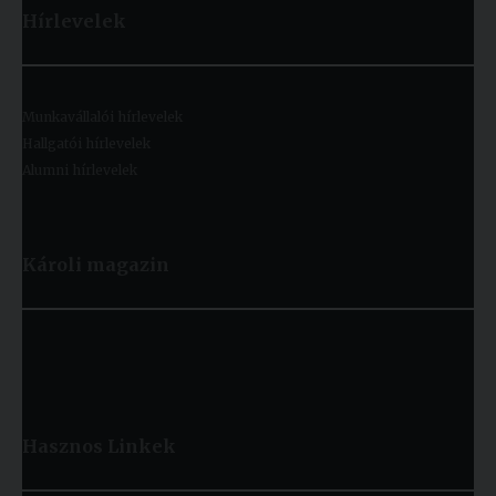
Hírlevelek
Munkavállalói hírlevelek
Hallgatói hírlevelek
Alumni hírlevelek
Károli magazin
Hasznos
Linkek