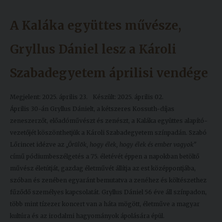
A Kaláka együttes művésze,
Gryllus Dániel lesz a Károli
Szabadegyetem áprilisi vendége
Megjelent: 2025. április 23.
Készült: 2025. április 02.
Április 30-án Gryllus Dánielt, a kétszeres Kossuth-díjas
zeneszerzőt, előadóművészt és zenészt, a Kaláka együttes alapító-
vezetőjét köszönthetjük a Károli Szabadegyetem színpadán. Szabó
Lőrincet idézve az
„Örülök, hogy élek, hogy élek és ember vagyok”
című pódiumbeszélgetés a 75. életévét éppen a napokban betöltő
művész életútját, gazdag életművét állítja az est középpontjába,
szóban és zenében egyaránt bemutatva a zenéhez és költészethez
fűződő személyes kapcsolatát. Gryllus Dániel 56 éve áll színpadon,
több mint tízezer koncert van a háta mögött, életműve a magyar
kultúra és az irodalmi hagyományok ápolására épül.