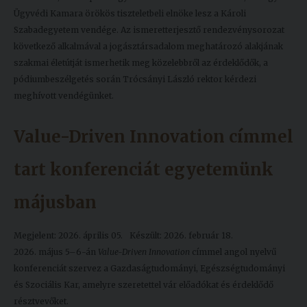
Ügyvédi Kamara örökös tiszteletbeli elnöke lesz a Károli
Szabadegyetem vendége. Az ismeretterjesztő rendezvénysorozat
következő alkalmával a jogásztársadalom meghatározó alakjának
szakmai életútját ismerhetik meg közelebbről az érdeklődők, a
pódiumbeszélgetés során Trócsányi László rektor kérdezi
meghívott vendégünket.
Value-Driven Innovation címmel
tart konferenciát egyetemünk
májusban
Megjelent: 2026. április 05.
Készült: 2026. február 18.
2026. május 5–6-án
Value-Driven Innovation
címmel angol nyelvű
konferenciát szervez a Gazdaságtudományi, Egészségtudományi
és Szociális Kar, amelyre szeretettel vár előadókat és érdeklődő
résztvevőket.