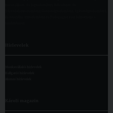
karon (Állam- és Jogtudományi; Bölcsészet- és
Társadalomtudományi; Gazdaságtudományi, Egészségtudományi
és Szociális; Hittudományi és Pedagógiai Kar) folytathatja a
tanulmányait.
Hírlevelek
Munkavállalói hírlevelek
Hallgatói hírlevelek
Alumni hírlevelek
Károli magazin