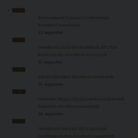
Kiadványok
aug.
13
Reformátusok Szárszói Konferenciája
Következő események
Szolgáltatásaink
13, augusztus
aug.
15
Nemzetközi
Jelentkezési határidő előadóknak HIT2026
kapcsolatok
konferenciára
Következő események
15, augusztus
Egyetemi
aug.
16
Lelkészség
Károli Gólyatábor
Következő események
16, augusztus
Események
aug.
20
Innovatív Oktatói Díj pályázatok benyújtásának
Sajtó
határideje
Következő események
Sport
20, augusztus
aug.
23
Junior
Jelentkezési határidő ÁJK szakirányú
Akadémia
továbbképzésekre
Következő események