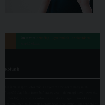
Ön itt van:
Kezdőlap
Egyetemünk
Az alapításról
Alapító okirat
Rólunk
A Károli Gáspár Református Egyetem egyszerre nagy múltú
(jogelőd alapítása: 1855) és fiatal egyetem (jelenlegi nevén 1993 óta
működik), így ötvözi a református oktatás hagyományait és a
szakmai megújulás iránti nyitottságot. Több mint 9000 hallgató öt