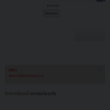
Szolgáltatásaink
Keresés
Nemzetközi
kapcsolatok
Egyetemi
Lelkészség
Egyetemünk
Események
Sajtó
Oktatás
×
Hiba
Sport
Kutatás
Nem található kategória
Junior
Felvételizőknek
Akadémia
Következő
események
Hallgatóinknak