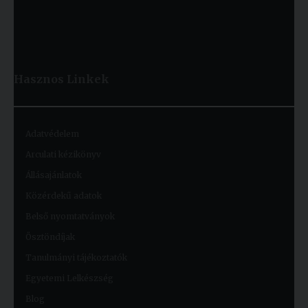
Hasznos
Linkek
Adatvédelem
Arculati kézikönyv
Állásajánlatok
Közérdekű adatok
Belső nyomtatványok
Ösztöndíjak
Tanulmányi tájékoztatók
Egyetemi Lelkészség
Blog