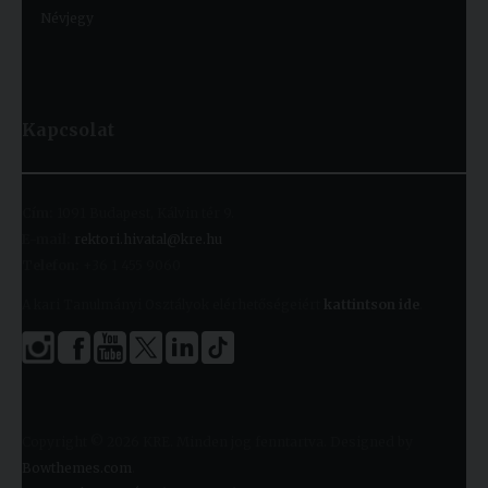
Névjegy
Kapcsolat
Cím:
1091 Budapest, Kálvin tér 9.
E-mail:
rektori.hivatal@kre.hu
Telefon:
+36 1 455 9060
A kari Tanulmányi Osztályok elérhetőségeiért
kattintson ide
.
Copyright © 2026 KRE. Minden jog fenntartva. Designed by
Bowthemes.com
.