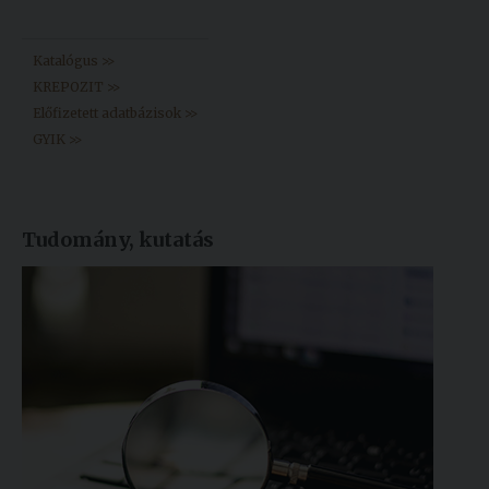
Könyvtár >>
Katalógus >>
KREPOZIT >>
Előfizetett adatbázisok >>
GYIK >>
Tudomány, kutatás