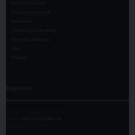
Közérdekű adatok
Belső nyomtatványok
Ösztöndíjak
Tanulmányi tájékoztatók
Egyetemi Lelkészség
Blog
Névjegy
Kapcsolat
Cím:
1091 Budapest, Kálvin tér 9.
E-mail:
rektori.hivatal@kre.hu
Telefon:
+36 1 455 9060