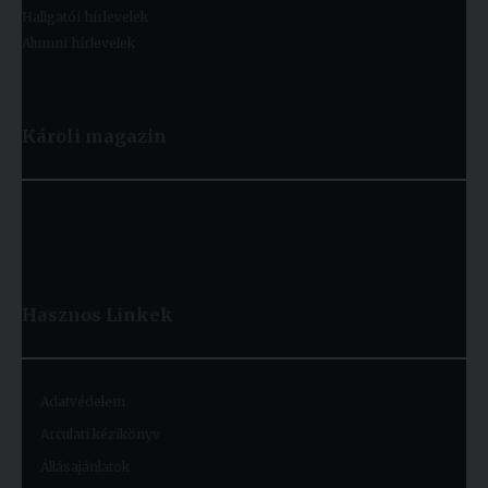
Hallgatói hírlevelek
Alumni hírlevelek
Károli magazin
Hasznos
Linkek
Adatvédelem
Arculati kézikönyv
Állásajánlatok