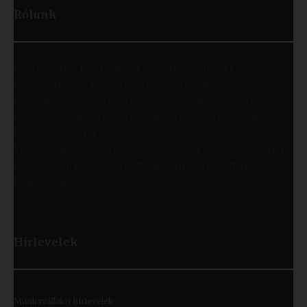
Rólunk
A Károli Gáspár Református Egyetem egyszerre nagy múltú
(jogelőd alapítása: 1855) és fiatal egyetem (jelenlegi nevén 1993 óta
működik), így ötvözi a református oktatás hagyományait és a
szakmai megújulás iránti nyitottságot. Több mint 9000 hallgató öt
karon (Állam- és Jogtudományi; Bölcsészet- és
Társadalomtudományi; Gazdaságtudományi, Egészségtudományi
és Szociális; Hittudományi és Pedagógiai Kar) folytathatja a
tanulmányait.
Hírlevelek
Munkavállalói hírlevelek