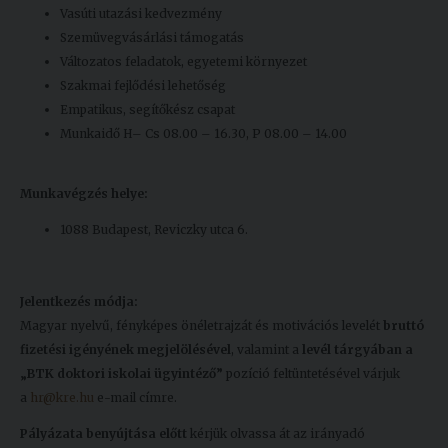
Vasúti utazási kedvezmény
Szemüvegvásárlási támogatás
Változatos feladatok, egyetemi környezet
Szakmai fejlődési lehetőség
Empatikus, segítőkész csapat
Munkaidő H– Cs 08.00 – 16.30, P 08.00 – 14.00
Munkavégzés helye:
1088 Budapest, Reviczky utca 6.
Jelentkezés módja:
Magyar nyelvű, fényképes önéletrajzát és motivációs levelét
bruttó
fizetési igényének megjelölésével
, valamint a
levél tárgyában a
„BTK doktori iskolai ügyintéző”
pozíció feltüntetésével várjuk
a
hr@kre.hu
e-mail címre.
Pályázata benyújtása előtt
kérjük olvassa át az irányadó