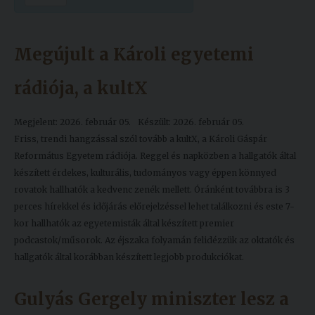
Kiadványok
Megújult a Károli egyetemi
Szolgáltatásaink
rádiója, a kultX
Nemzetközi
Megjelent: 2026. február 05.
Készült: 2026. február 05.
kapcsolatok
Friss, trendi hangzással szól tovább a kultX, a Károli Gáspár
Egyetemi
Református Egyetem rádiója. Reggel és napközben a hallgatók által
Lelkészség
készített érdekes, kulturális, tudományos vagy éppen könnyed
rovatok hallhatók a kedvenc zenék mellett. Óránként továbbra is 3
Események
perces hírekkel és időjárás előrejelzéssel lehet találkozni és este 7-
kor hallhatók az egyetemisták által készített premier
Sajtó
podcastok/műsorok. Az éjszaka folyamán felidézzük az oktatók és
hallgatók által korábban készített legjobb produkciókat.
Sport
Junior
Gulyás Gergely miniszter lesz a
Akadémia