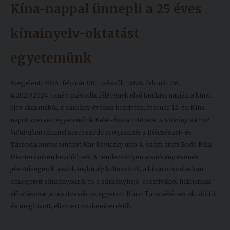
Kína-nappal ünnepli a 25 éves
kínainyelv-oktatást
egyetemünk
Megjelent: 2024. február 06.
Készült: 2024. február 06.
A 2023/2024. tanév második félévének első tanítási napján a kínai
újév alkalmából, a sárkány évének kezdetén, február 12-én Kína-
napot szervez egyetemünk Kelet-Ázsia Intézete.
A sárkány a kínai
kultúrában
címmel szerveződő programok a Bölcsészet- és
Társadalomtudományi Kar Reviczky utca 4. szám alatti Buda Béla
Díszteremben kezdődnek. A rendezvényen a sárkány évének
jelentőségéről, a sárkánykirály kultuszáról, a kínai orvoslásban
emlegetett sárkányokról és a sárkányhajó-fesztiválról hallhatnak
előadásokat a résztvevők az egyetem Kínai Tanszékének oktatóitól
és meghívott, elismert szakemberektől.