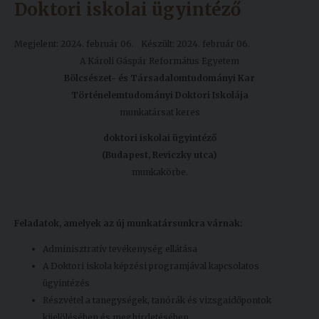
Doktori iskolai ügyintéző
Megjelent: 2024. február 06.
Készült: 2024. február 06.
A Károli Gáspár Református Egyetem
Bölcsészet- és Társadalomtudományi Kar
Történelemtudományi Doktori Iskolája
munkatársat keres
doktori iskolai ügyintéző
(Budapest, Reviczky utca)
munkakörbe.
Feladatok, amelyek az új munkatársunkra várnak:
Adminisztratív tevékenység ellátása
A Doktori iskola képzési programjával kapcsolatos
ügyintézés
Részvétel a tanegységek, tanórák és vizsgaidőpontok
kijelölésében és meghirdetésében