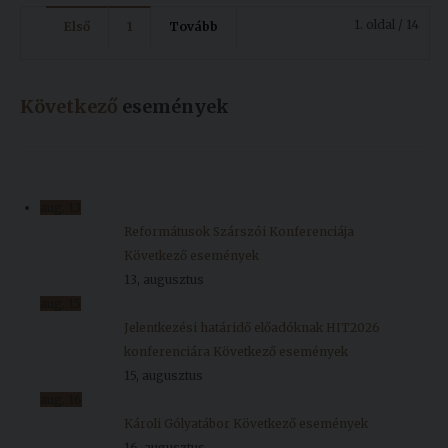
1. oldal / 14
Első
1
Tovább
Következő
események
aug.
13
Reformátusok Szárszói Konferenciája
Következő események
13, augusztus
aug.
15
Jelentkezési határidő előadóknak HIT2026
konferenciára
Következő események
15, augusztus
aug.
16
Károli Gólyatábor
Következő események
16, augusztus