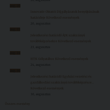
aug.
20
Innovatív Oktatói Díj pályázatok benyújtásának
határideje
Következő események
20, augusztus
aug.
23
Jelentkezési határidő ÁJK szakirányú
továbbképzésekre
Következő események
23, augusztus
aug.
24
HTK Gólyatábor
Következő események
24, augusztus
aug.
30
Jelentkezési határidő Egyházi vezetési és
gazdálkodási szakirányú továbbképzésre...
Következő események
30, augusztus
Összes esemény