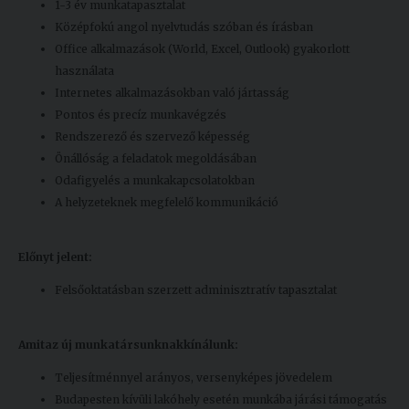
1-3 év munkatapasztalat
Középfokú angol nyelvtudás szóban és írásban
Office alkalmazások (World, Excel, Outlook) gyakorlott
használata
Internetes alkalmazásokban való jártasság
Pontos és precíz munkavégzés
Rendszerező és szervező képesség
Önállóság a feladatok megoldásában
Odafigyelés a munkakapcsolatokban
A helyzeteknek megfelelő kommunikáció
Előnyt jelent:
Felsőoktatásban szerzett adminisztratív tapasztalat
Amit
az új munkatársunknak
kínálunk:
Teljesítménnyel arányos, versenyképes jövedelem
Budapesten kívüli lakóhely esetén munkába járási támogatás