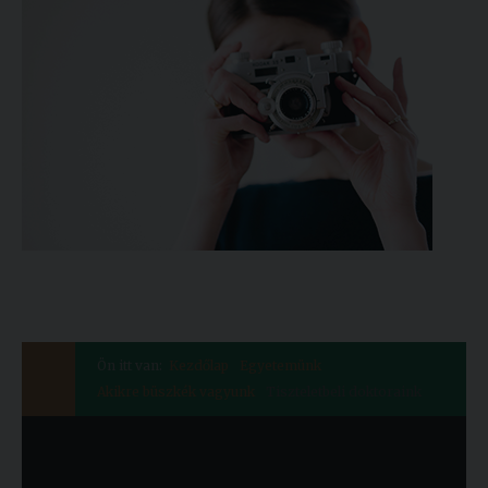
Ön itt van:
Kezdőlap
Egyetemünk
Akikre büszkék vagyunk
Tiszteletbeli doktoraink