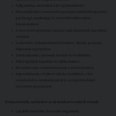
Hallgatókkal, oktatókkal való együttműködés
Közreműködés a szervezeti egységet érintő költségvetési,
gazdasági, munkaügyi és szerződéselőkészítési
folyamatokban
A szervezeti egységhez tartozó nyilvántartások naprakész
vezetése
Iratkezelés, dokumentumok készítése, iktatás, postázás,
időpontok egyeztetése
Telefonkezelés, üzenetek átvétele és továbbítása
Külső ügyfelek fogadása és tájékoztatása
Részvétel a kar rendezvényeinek a szervezésében
Kapcsolattartás a Doktori Iskola vezetőjével, a Kar
vezetésével és munkatársaival és az Egyetem belső
szervezeti egységeivel
Kompetenciák, amelyeket
az új munkatársunktól várunk:
Legalább felsőfokú, BA szintű végzettség