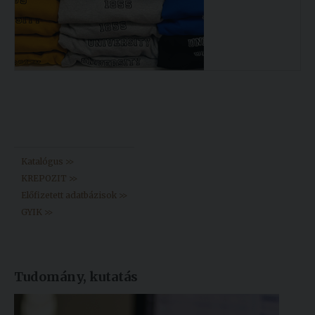
Könyvtár >>
Katalógus >>
KREPOZIT >>
Előfizetett adatbázisok >>
GYIK >>
Tudomány, kutatás