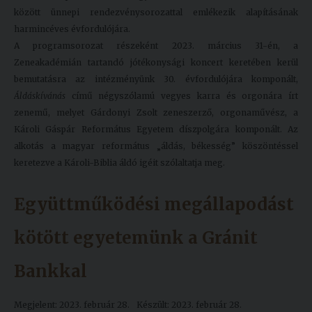
között ünnepi rendezvénysorozattal emlékezik alapításának
harmincéves évfordulójára.
A programsorozat részeként 2023. március 31-én, a
Zeneakadémián tartandó jótékonysági koncert keretében kerül
bemutatásra az intézményünk 30. évfordulójára komponált,
Áldáskívánás
című négyszólamú vegyes karra és orgonára írt
zenemű, melyet Gárdonyi Zsolt zeneszerző, orgonaművész, a
Károli Gáspár Református Egyetem díszpolgára komponált. Az
alkotás a magyar református „áldás, békesség” köszöntéssel
keretezve a Károli-Biblia áldó igéit szólaltatja meg.
Együttműködési megállapodást
kötött egyetemünk a Gránit
Bankkal
Megjelent: 2023. február 28.
Készült: 2023. február 28.