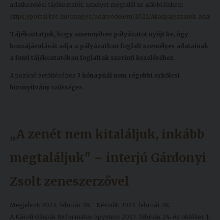
adatkezelési tájékoztatót, amelyet megtalál az alábbi linken:
https://portal.kre.hu/images/adatvedelem/2022/Allaspalyazatok_adatkez
Tájékoztatjuk, hogy amennyiben pályázatot nyújt be, úgy
hozzájárulását adja a pályázatban foglalt személyes adatainak
a fenti tájékoztatóban foglaltak szerinti kezeléséhez.
A pozíció betöltéséhez
3 hónapnál nem régebbi erkölcsi
bizonyítvány
szükséges.
„A zenét nem kitaláljuk, inkább
megtaláljuk" – interjú Gárdonyi
Zsolt zeneszerzővel
Megjelent: 2023. február 28.
Készült: 2023. február 28.
A Károli Gáspár Református Egyetem 2023. február 24. és október 1.