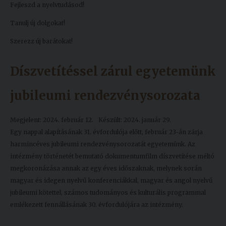
Fejleszd a nyelvtudásod!
Tanulj új dolgokat!
Szerezz új barátokat!
Díszvetítéssel zárul egyetemünk
jubileumi rendezvénysorozata
Megjelent: 2024. február 12.
Készült: 2024. január 29.
Egy nappal alapításának 31. évfordulója előtt, február 23-án zárja
harmincéves jubileumi rendezvénysorozatát egyetemünk. Az
intézmény történetét bemutató dokumentumfilm díszvetítése méltó
megkoronázása annak az egy éves időszaknak, melynek során
magyar és idegen nyelvű konferenciákkal, magyar és angol nyelvű
jubileumi kötettel, számos tudományos és kulturális programmal
emlékezett fennállásának 30. évfordulójára az intézmény.