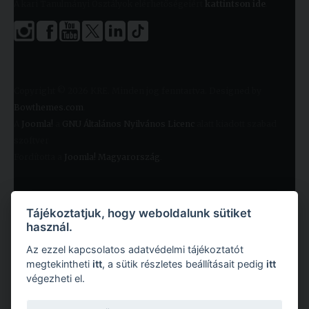
A kari Tanulmányi Osztályok elérhetőségeiért
kattintson ide
.
Copyright © 2026 KRE. Minden jog fenntartva. Designed by
Bowthemes.com
.
A
Joomla!
a
GNU Általános Nyilvános Licenc
alatt kiadott szabad
szoftver
Fordította a
Joomla! Magyarország
.
Tájékoztatjuk, hogy weboldalunk sütiket
használ.
Az ezzel kapcsolatos adatvédelmi tájékoztatót
megtekintheti
itt
, a sütik részletes beállításait pedig
itt
végezheti el.
Copyright © 2026 Károli Gáspár Református Egyetem. Minden jog fenntartva.