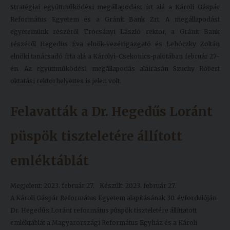
Stratégiai együttműködési megállapodást írt alá a Károli Gáspár
Református Egyetem és a Gránit Bank Zrt. A megállapodást
egyetemünk részéről Trócsányi László rektor, a Gránit Bank
részéről Hegedüs Éva elnök-vezérigazgató és Lehóczky Zoltán
elnöki tanácsadó írta alá a Károlyi-Csekonics-palotában február 27-
én. Az együttműködési megállapodás aláírásán Szuchy Róbert
oktatási rektorhelyettes is jelen volt.
Felavatták a Dr. Hegedűs Loránt
püspök tiszteletére állított
emléktáblát
Megjelent: 2023. február 27.
Készült: 2023. február 27.
A Károli Gáspár Református Egyetem alapításának 30. évfordulóján
Dr. Hegedűs Loránt református püspök tiszteletére állíttatott
emléktáblát a Magyarországi Református Egyház és a Károli