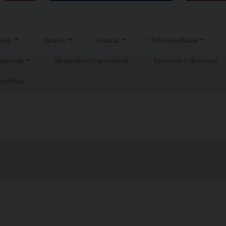
münk
Oktatás
Kutatás
Felvételizőknek
atásaink
Nemzetközi kapcsolatok
Egyetemi Lelkészség
Akadémia