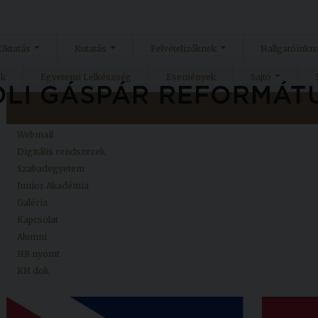
Oktatás
Kutatás
Felvételizőknek
Hallgatóinkn
ok
Egyetemi Lelkészség
Események
Sajtó
Kezdőlap
Neptun
Webmail
Digitális rendszerek
Szabadegyetem
Junior Akadémia
Galéria
Kapcsolat
Alumni
HR nyomt
KH dok