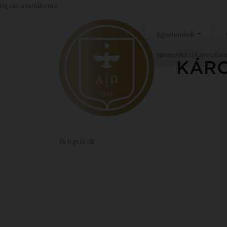
Ugrás a tartalomra
Egyetemünk
Nemzetközi kapcsolat
fb
tt
pt
ln
db