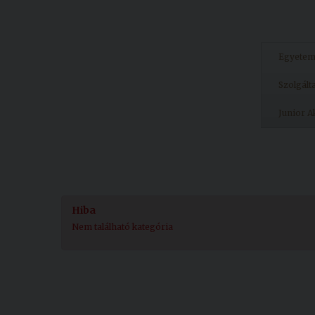
Egyete
Szolgált
Junior 
Hiba
Nem található kategória