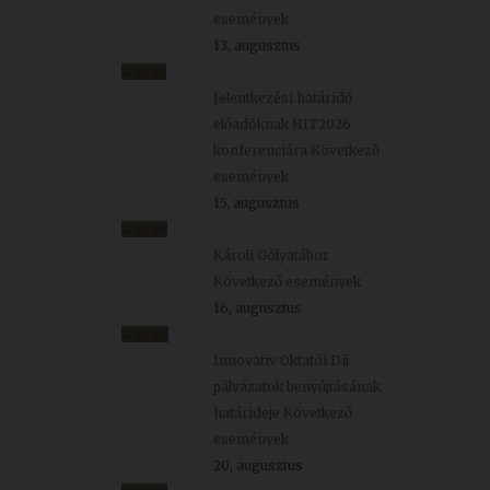
események
13, augusztus
aug.
15
Jelentkezési határidő
előadóknak HIT2026
konferenciára
Következő
események
15, augusztus
aug.
16
Károli Gólyatábor
Következő események
16, augusztus
aug.
20
Innovatív Oktatói Díj
pályázatok benyújtásának
határideje
Következő
események
20, augusztus