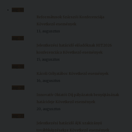
Kiadványok
aug.
13
Reformátusok Szárszói Konferenciája
Következő események
Szolgáltatásaink
13, augusztus
aug.
15
Nemzetközi
Jelentkezési határidő előadóknak HIT2026
kapcsolatok
konferenciára
Következő események
15, augusztus
Egyetemi
aug.
16
Lelkészség
Károli Gólyatábor
Következő események
16, augusztus
Események
aug.
20
Innovatív Oktatói Díj pályázatok benyújtásának
Sajtó
határideje
Következő események
Sport
20, augusztus
aug.
23
Junior
Jelentkezési határidő ÁJK szakirányú
Akadémia
továbbképzésekre
Következő események