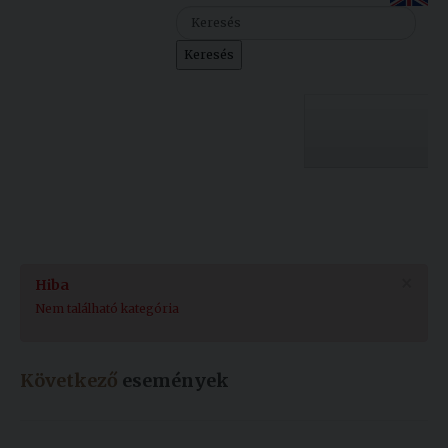
Szolgáltatásaink
Keresés
Nemzetközi
kapcsolatok
Egyetemi
Lelkészség
Egyetemünk
Események
Sajtó
Oktatás
×
Hiba
Sport
Kutatás
Nem található kategória
Junior
Felvételizőknek
Akadémia
Következő
események
Hallgatóinknak