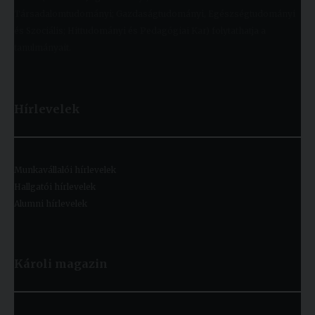
Társadalomtudományi; Gazdaságtudományi, Egészségtudományi
és Szociális; Hittudományi és Pedagógiai Kar) folytathatja a
tanulmányait.
Hírlevelek
Munkavállalói hírlevelek
Hallgatói hírlevelek
Alumni hírlevelek
Károli magazin