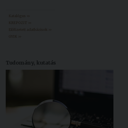
Könyvtár >>
Katalógus >>
KREPOZIT >>
Előfizetett adatbázisok >>
GYIK >>
Tudomány, kutatás