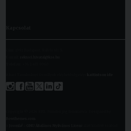
Kapcsolat
Cím:
1091 Budapest, Kálvin tér 9.
E-mail:
rektori.hivatal@kre.hu
Telefon:
+36 1 455 9060
A kari Tanulmányi Osztályok elérhetőségeiért
kattintson ide
.
Copyright © 2026 KRE. Minden jog fenntartva. Designed by
Bowthemes.com
.
A
Joomla!
a
GNU Általános Nyilvános Licenc
alatt kiadott szabad