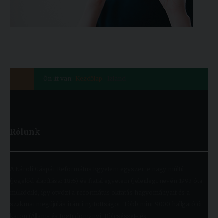
Ön itt van:
Kezdőlap
Izland
Rólunk
A Károli Gáspár Református Egyetem egyszerre nagy múltú
(jogelőd alapítása: 1855) és fiatal egyetem (jelenlegi nevén 1993 óta
működik), így ötvözi a református oktatás hagyományait és a
szakmai megújulás iránti nyitottságot. Több mint 9000 hallgató öt
karon (Állam- és Jogtudományi; Bölcsészet- és