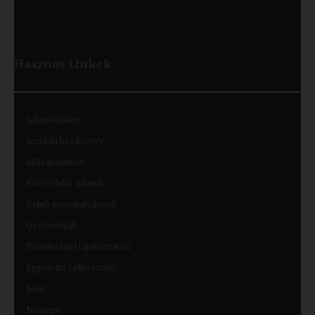
Hasznos
Linkek
Adatvédelem
Arculati kézikönyv
Állásajánlatok
Közérdekű adatok
Belső nyomtatványok
Ösztöndíjak
Tanulmányi tájékoztatók
Egyetemi Lelkészség
Blog
Névjegy