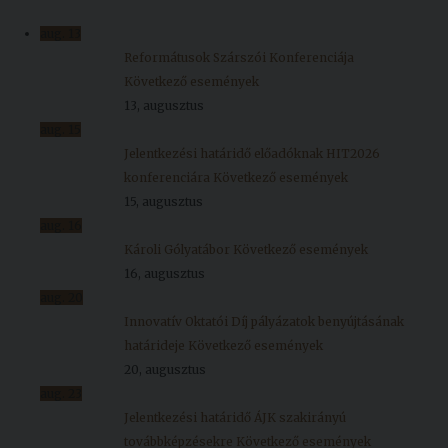
Kiadványok
aug.
13
Reformátusok Szárszói Konferenciája
Következő események
Szolgáltatásaink
13, augusztus
aug.
15
Nemzetközi
Jelentkezési határidő előadóknak HIT2026
kapcsolatok
konferenciára
Következő események
15, augusztus
Egyetemi
aug.
16
Lelkészség
Károli Gólyatábor
Következő események
16, augusztus
Események
aug.
20
Innovatív Oktatói Díj pályázatok benyújtásának
Sajtó
határideje
Következő események
Sport
20, augusztus
aug.
23
Junior
Jelentkezési határidő ÁJK szakirányú
Akadémia
továbbképzésekre
Következő események