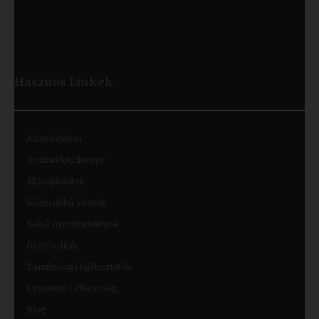
Hasznos
Linkek
Adatvédelem
Arculati kézikönyv
Állásajánlatok
Közérdekű adatok
Belső nyomtatványok
Ösztöndíjak
Tanulmányi tájékoztatók
Egyetemi Lelkészség
Blog