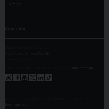
Névjegy
Kapcsolat
Cím:
1091 Budapest, Kálvin tér 9.
E-mail:
rektori.hivatal@kre.hu
Telefon:
+36 1 455 9060
A kari Tanulmányi Osztályok elérhetőségeiért
kattintson ide
.
Copyright © 2026 KRE. Minden jog fenntartva. Designed by
Bowthemes.com
.