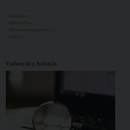
Könyvtár >>
Katalógus >>
KREPOZIT >>
Előfizetett adatbázisok >>
GYIK >>
Tudomány, kutatás