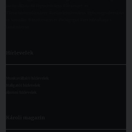
karon (Állam- és Jogtudományi; Bölcsészet- és
Társadalomtudományi; Gazdaságtudományi, Egészségtudományi
és Szociális; Hittudományi és Pedagógiai Kar) folytathatja a
tanulmányait.
Hírlevelek
Munkavállalói hírlevelek
Hallgatói hírlevelek
Alumni hírlevelek
Károli magazin