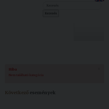
Szolgáltatásaink
Keresés
Nemzetközi
kapcsolatok
Egyetemi
Lelkészség
Egyetemünk
Események
Sajtó
Oktatás
×
Hiba
Sport
Kutatás
Nem található kategória
Junior
Felvételizőknek
Akadémia
Következő
események
Hallgatóinknak