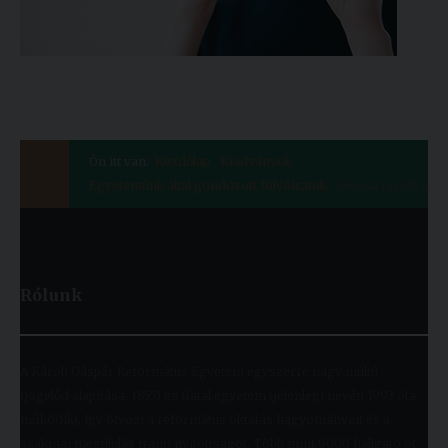
Ön itt van:
Kezdőlap
Kiadványok
Egyetemünk által gondozott folyóiratok
Glossa Iuridica
Rólunk
A Károli Gáspár Református Egyetem egyszerre nagy múltú
(jogelőd alapítása: 1855) és fiatal egyetem (jelenlegi nevén 1993 óta
működik), így ötvözi a református oktatás hagyományait és a
szakmai megújulás iránti nyitottságot. Több mint 9000 hallgató öt