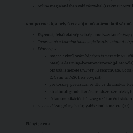
online megjelenésben való részvétel (szakmai poszt, b
Kompetenciák, amelyeket
az új munkatársunktól várunk
Végzettség:
felsőfokú végzettség, módszertani és/vagy
Tapasztalat: e-learning tananyagfejlesztési, tutorálási és
Képességek:
magas szintű számítógépes ismeretek: MSOffice
Meet), e-learning-keretrendszerek (pl. Moodle
oldalak ismerete (MTMT, ResearchGate, Google
E, Gamma, MSOffice co-pilot)
pontosság, precizitás, önálló és dinamikus, k
strukturált gondolkodás, rendszerszemlélet, fo
jó kommunikációs készség szóban és írásban
Nyelvtudás:
angol nyelv tárgyalószintű ismerete (B2)
Előnyt jelent: