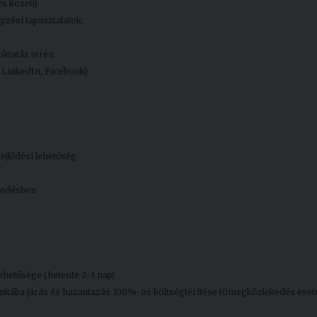
s közeli)
épzési tapasztalatok,
oktatás terén
. LinkedIn, Facebook)
ejlődési lehetőség
kedésben
hetősége (hetente 2-3 nap)
munkába járás és hazautazás 100%-os költségtérítése tömegközlekedés eset