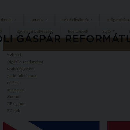
Oktatás
Kutatás
Felvételizőknek
Hallgatóinkn
ok
Egyetemi Lelkészség
Események
Sajtó
Kezdőlap
Neptun
Webmail
Digitális rendszerek
Szabadegyetem
Junior Akadémia
Galéria
Kapcsolat
Alumni
HR nyomt
KH dok