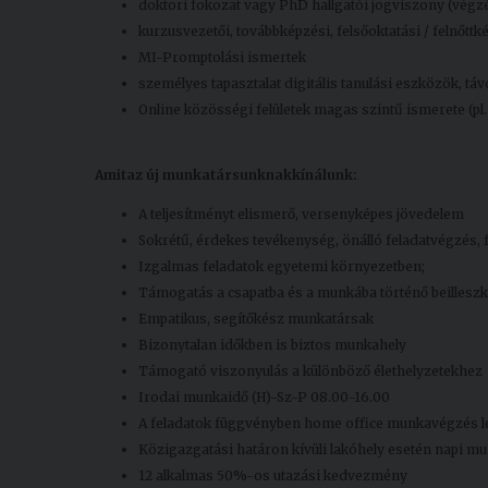
doktori fokozat vagy PhD hallgatói jogviszony (végzé
kurzusvezetői, továbbképzési, felsőoktatási / felnőttk
MI-Promptolási ismertek
személyes tapasztalat digitális tanulási eszközök, táv
Online közösségi felületek magas szintű ismerete (pl
Amit
az új munkatársunknak
kínálunk:
A teljesítményt elismerő, versenyképes jövedelem
Sokrétű, érdekes tevékenység, önálló feladatvégzés, f
Izgalmas feladatok egyetemi környezetben;
Támogatás a csapatba és a munkába történő beillesz
Empatikus, segítőkész munkatársak
Bizonytalan időkben is biztos munkahely
Támogató viszonyulás a különböző élethelyzetekhez
Irodai munkaidő (H)-Sz-P 08.00-16.00
A feladatok függvényben home office munkavégzés le
Közigazgatási határon kívüli lakóhely esetén napi 
12 alkalmas 50%-os utazási kedvezmény