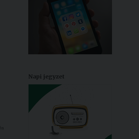
Napi jegyzet
én