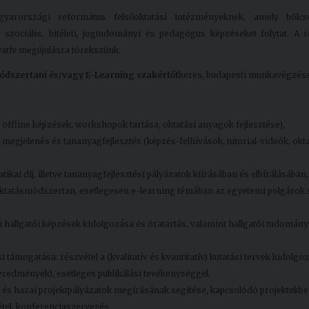
rországi református felsőoktatási intézményeknek, amely bölcs
zociális, hitéleti, jogtudományi és pedagógus képzéseket folytat. A 
vatív megújulásra törekszünk.
dszertani és/vagy E-Learning szakértőt
keres, budapesti munkavégzéss
offline képzések, workshopok tartása, oktatási anyagok fejlesztése),
egjelenés és tananyagfejlesztés (képzés-felhívások, tutorial-videók, okta
kai díj, illetve tananyagfejlesztési pályázatok kiírásában és elbírálásában,
 oktatásmódszertan, esetlegesen e-learning témában az egyetemi polgárok
 hallgatói képzések kidolgozása és óratartás, valamint hallgatói tudomán
támogatása: részvétel a (kvalitatív és kvantitatív) kutatási tervek kidolg
eredmények), esetleges publikálási tevékenységgel,
i és hazai projektpályázatok megírásának segítése, kapcsolódó projektekbe
tel, konferenciaszervezés