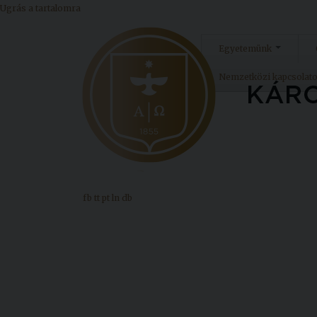
Ugrás a tartalomra
Egyetemünk
Nemzetközi kapcsolat
fb
tt
pt
ln
db