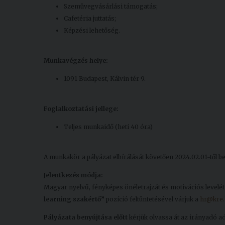
Szemüvegvásárlási támogatás;
Cafetéria juttatás;
Képzési lehetőség.
Munkavégzés helye:
1091 Budapest, Kálvin tér 9.
Foglalkoztatási jellege:
Teljes munkaidő (heti 40 óra)
A munkakör a pályázat elbírálását követően 2024.02.01-től be
Jelentkezés módja:
Magyar nyelvű, fényképes önéletrajzát és motivációs levelé
learning szakértő”
pozíció feltüntetésével várjuk a
hr@kre.
Pályázata benyújtása előtt
kérjük olvassa át az irányadó ada