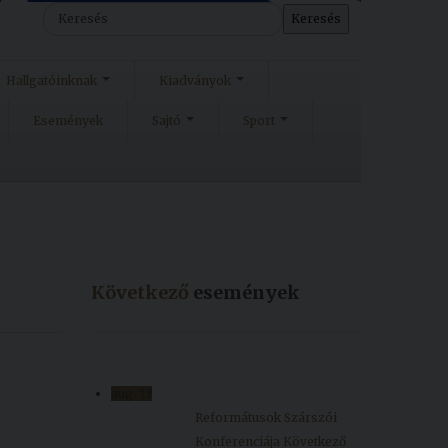
Keresés
Hallgatóinknak
Kiadványok
Események
Sajtó
Sport
Következő
események
aug.
13
Reformátusok Szárszói
Konferenciája
Következő