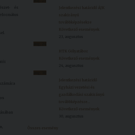
aug.
23
észet- és
Jelentkezési határidő ÁJK
református
szakirányú
továbbképzésekre
Következő események
el.
23, augusztus
aug.
24
HTK Gólyatábor
Következő események
tói
24, augusztus
aug.
30
Jelentkezési határidő
 számára
Egyházi vezetési és
gazdálkodási szakirányú
yos
továbbképzésre...
Következő események
ozásában
30, augusztus
n,
Összes esemény