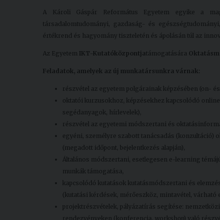
A Károli Gáspár Református Egyetem egyike a magya
társadalomtudományi, gazdaság- és egészségtudományi, s
értékrend és hagyomány tiszteletén és ápolásán túl az inno
Az Egyetem
IKT-Kutatóközpontja
támogatására
Oktatásmó
Feladatok, amelyek az új munkatársunkra várnak:
részvétel az egyetem polgárainak képzésében (on- és 
oktatói kurzusokhoz, képzésekhez kapcsolódó online m
segédanyagok, hírlevelek),
részvétel az egyetemi módszertani és oktatásinformati
egyéni, személyre szabott tanácsadás (konzultáció)
(megadott időpont, bejelentkezés alapján),
Általános módszertani, esetlegesen e-learning témájú
munkák támogatása,
kapcsolódó kutatások kutatásmódszertani és elemzési 
(kutatási kérdések, mérőeszköz, mintavétel, várható 
projektrészvételek, pályázatírás segítése: nemzetköz
rendezvényeken (konferencia, workshop) való részvé