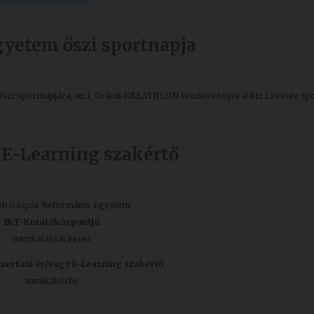
yetem őszi sportnapja
zi sportnapjára, az I. Gránit-KREATHLON rendezvényre a Riz Levente Spo
 E-Learning szakértő
oli Gáspár Református Egyetem
IKT-Kutatóközpontja
munkatársat keres
ertani és/vagy E-Learning szakértő
munkakörbe