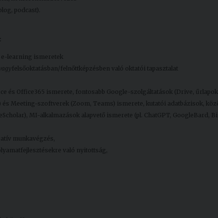
log, podcast).
:
 e-learning ismeretek
/vagy
felsőoktatásban/felnőttképzésben való oktatói tapasztalat
 és Office365 ismerete, fontosabb Google-szolgáltatások (Drive, űrlapok,
) és Meeting-szoftverek (Zoom, Teams) ismerete, kutatói adatbázisok, kö
Scholar), MI-alkalmazások alapvető ismerete (pl. ChatGPT, GoogleBard, B
reatív munkavégzés,
lyamatfejlesztésekre való nyitottság,