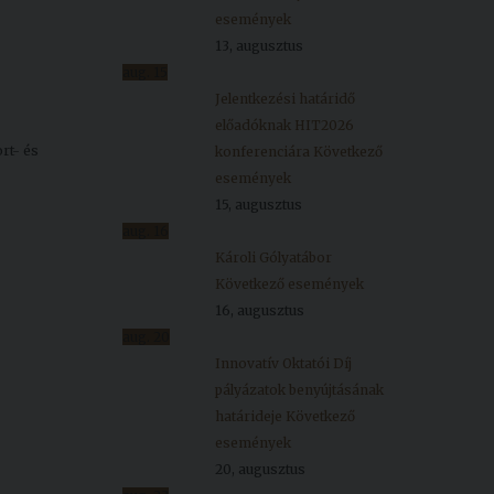
események
13, augusztus
aug.
15
Jelentkezési határidő
előadóknak HIT2026
rt- és
konferenciára
Következő
események
15, augusztus
aug.
16
Károli Gólyatábor
Következő események
16, augusztus
aug.
20
Innovatív Oktatói Díj
pályázatok benyújtásának
határideje
Következő
események
20, augusztus