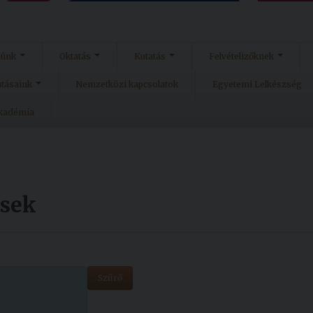
münk
Oktatás
Kutatás
Felvételizőknek
atásaink
Nemzetközi kapcsolatok
Egyetemi Lelkészség
Akadémia
ések
Szűrő