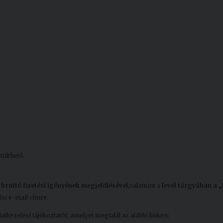
tölthető.
t
bruttó fizetési igényének megjelölésével,
valamint a
levél tárgyában a „
hu
e-mail címre.
tkezelési tájékoztatót, amelyet megtalál az alábbi linken: