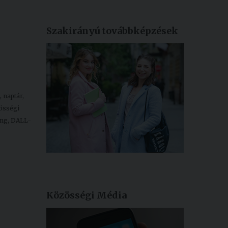
Szakirányú továbbképzések
 naptár,
zösségi
ing, DALL-
Közösségi Média