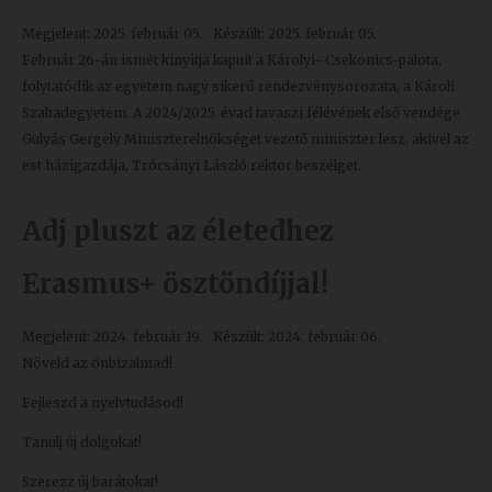
Megjelent: 2025. február 05.
Készült: 2025. február 05.
Február 26-án ismét kinyitja kapuit a Károlyi–Csekonics-palota,
folytatódik az egyetem nagy sikerű rendezvénysorozata, a Károli
Szabadegyetem. A 2024/2025. évad tavaszi félévének első vendége
Gulyás Gergely Miniszterelnökséget vezető miniszter lesz, akivel az
est házigazdája, Trócsányi László rektor beszélget.
Adj pluszt az életedhez
Erasmus+ ösztöndíjjal!
Megjelent: 2024. február 19.
Készült: 2024. február 06.
Növeld az önbizalmad!
Fejleszd a nyelvtudásod!
Tanulj új dolgokat!
Szerezz új barátokat!