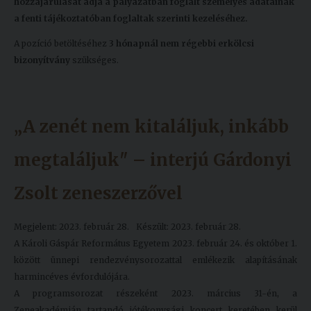
hozzájárulását adja a pályázatban foglalt személyes adatainak
a fenti tájékoztatóban foglaltak szerinti kezeléséhez.
A pozíció betöltéséhez
3 hónapnál nem régebbi erkölcsi
bizonyítvány
szükséges.
„A zenét nem kitaláljuk, inkább
megtaláljuk" – interjú Gárdonyi
Zsolt zeneszerzővel
Megjelent: 2023. február 28.
Készült: 2023. február 28.
A Károli Gáspár Református Egyetem 2023. február 24. és október 1.
között ünnepi rendezvénysorozattal emlékezik alapításának
harmincéves évfordulójára.
A programsorozat részeként 2023. március 31-én, a
Zeneakadémián tartandó jótékonysági koncert keretében kerül