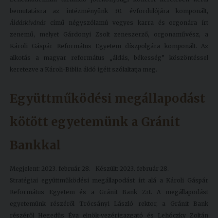
bemutatásra az intézményünk 30. évfordulójára komponált,
Áldáskívánás
című négyszólamú vegyes karra és orgonára írt
zenemű, melyet Gárdonyi Zsolt zeneszerző, orgonaművész, a
Károli Gáspár Református Egyetem díszpolgára komponált. Az
alkotás a magyar református „áldás, békesség” köszöntéssel
keretezve a Károli-Biblia áldó igéit szólaltatja meg.
Együttműködési megállapodást
kötött egyetemünk a Gránit
Bankkal
Megjelent: 2023. február 28.
Készült: 2023. február 28.
Stratégiai együttműködési megállapodást írt alá a Károli Gáspár
Református Egyetem és a Gránit Bank Zrt. A megállapodást
egyetemünk részéről Trócsányi László rektor, a Gránit Bank
részéről Hegedüs Éva elnök-vezérigazgató és Lehóczky Zoltán