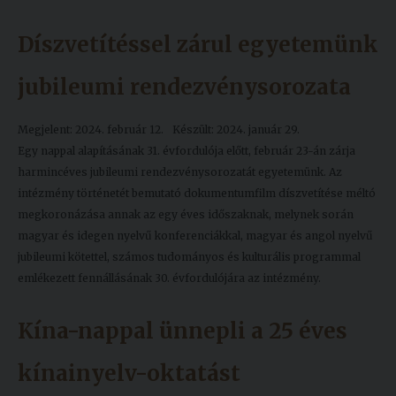
Díszvetítéssel zárul egyetemünk
jubileumi rendezvénysorozata
Megjelent: 2024. február 12.
Készült: 2024. január 29.
Egy nappal alapításának 31. évfordulója előtt, február 23-án zárja
harmincéves jubileumi rendezvénysorozatát egyetemünk. Az
intézmény történetét bemutató dokumentumfilm díszvetítése méltó
megkoronázása annak az egy éves időszaknak, melynek során
magyar és idegen nyelvű konferenciákkal, magyar és angol nyelvű
jubileumi kötettel, számos tudományos és kulturális programmal
emlékezett fennállásának 30. évfordulójára az intézmény.
Kína-nappal ünnepli a 25 éves
kínainyelv-oktatást