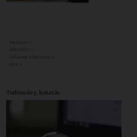
Könyvtár >>
Katalógus >>
KREPOZIT >>
Előfizetett adatbázisok >>
GYIK >>
Tudomány, kutatás