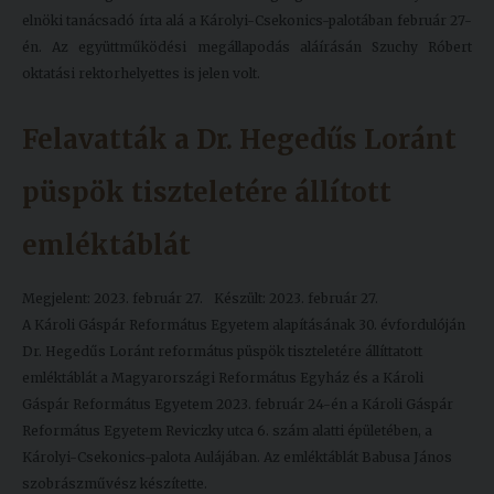
elnöki tanácsadó írta alá a Károlyi-Csekonics-palotában február 27-
én. Az együttműködési megállapodás aláírásán Szuchy Róbert
oktatási rektorhelyettes is jelen volt.
Felavatták a Dr. Hegedűs Loránt
püspök tiszteletére állított
emléktáblát
Megjelent: 2023. február 27.
Készült: 2023. február 27.
A Károli Gáspár Református Egyetem alapításának 30. évfordulóján
Dr. Hegedűs Loránt református püspök tiszteletére állíttatott
emléktáblát a Magyarországi Református Egyház és a Károli
Gáspár Református Egyetem 2023. február 24-én a Károli Gáspár
Református Egyetem Reviczky utca 6. szám alatti épületében, a
Károlyi-Csekonics-palota Aulájában. Az emléktáblát Babusa János
szobrászművész készítette.