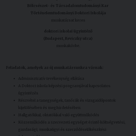
Bölcsészet- és Társadalomtudományi Kar
Történelemtudományi Doktori Iskolája
munkatársat keres
doktori iskolai ügyintéző
(Budapest, Reviczky utca)
munkakörbe.
Feladatok, amelyek az új munkatársunkra várnak:
Adminisztratív tevékenység ellátása
A Doktori iskola képzési programjával kapcsolatos
ügyintézés
Részvétel a tanegységek, tanórák és vizsgaidőpontok
kijelölésében és meghirdetésében
Hallgatókkal, oktatókkal való együttműködés
Közreműködés a szervezeti egységet érintő költségvetési,
gazdasági, munkaügyi és szerződéselőkészítési