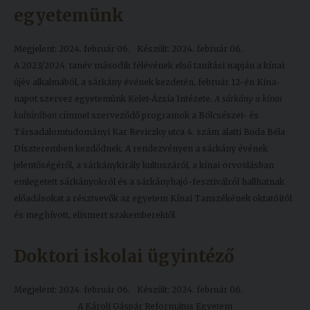
egyetemünk
Megjelent: 2024. február 06.
Készült: 2024. február 06.
A 2023/2024. tanév második félévének első tanítási napján a kínai
újév alkalmából, a sárkány évének kezdetén, február 12-én Kína-
napot szervez egyetemünk Kelet-Ázsia Intézete.
A sárkány a kínai
kultúrában
címmel szerveződő programok a Bölcsészet- és
Társadalomtudományi Kar Reviczky utca 4. szám alatti Buda Béla
Díszteremben kezdődnek. A rendezvényen a sárkány évének
jelentőségéről, a sárkánykirály kultuszáról, a kínai orvoslásban
emlegetett sárkányokról és a sárkányhajó-fesztiválról hallhatnak
előadásokat a résztvevők az egyetem Kínai Tanszékének oktatóitól
és meghívott, elismert szakemberektől.
Doktori iskolai ügyintéző
Megjelent: 2024. február 06.
Készült: 2024. február 06.
A Károli Gáspár Református Egyetem