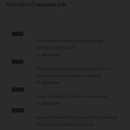
Következő
események
aug.
13
Reformátusok Szárszói Konferenciája
Következő események
13, augusztus
aug.
15
Jelentkezési határidő előadóknak HIT2026
konferenciára
Következő események
15, augusztus
aug.
16
Károli Gólyatábor
Következő események
16, augusztus
aug.
20
Innovatív Oktatói Díj pályázatok benyújtásának
határideje
Következő események