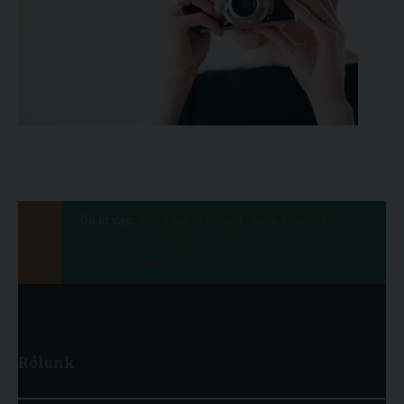
Ön itt van:
Kezdőlap
Litvánia
Nem-besorolt
Német magánjogi specializáció - Deutsches Privatrecht
Expertenausbildung
Rólunk