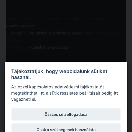
Copyright © 2026 KRE. Minden jog fenntartva. Designed by
Bowthemes.com
.
A
Joomla!
a
GNU Általános Nyilvános Licenc
alatt kiadott szabad
szoftver
Fordította a
Joomla! Magyarország
.
Tájékoztatjuk, hogy weboldalunk sütiket
használ.
Az ezzel kapcsolatos adatvédelmi tájékoztatót
megtekintheti
itt
, a sütik részletes beállításait pedig
itt
végezheti el.
Copyright © 2026 Károli Gáspár Református Egyetem. Minden jog fenntartva.
Összes süti elfogadása
Csak a szükségesek használata