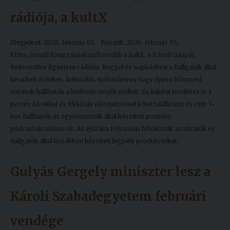
Kiadványok
rádiója, a kultX
Megjelent: 2026. február 05.
Készült: 2026. február 05.
Szolgáltatásaink
Friss, trendi hangzással szól tovább a kultX, a Károli Gáspár
Református Egyetem rádiója. Reggel és napközben a hallgatók által
Nemzetközi
készített érdekes, kulturális, tudományos vagy éppen könnyed
kapcsolatok
rovatok hallhatók a kedvenc zenék mellett. Óránként továbbra is 3
perces hírekkel és időjárás előrejelzéssel lehet találkozni és este 7-
Egyetemi
kor hallhatók az egyetemisták által készített premier
Lelkészség
podcastok/műsorok. Az éjszaka folyamán felidézzük az oktatók és
hallgatók által korábban készített legjobb produkciókat.
Események
Gulyás Gergely miniszter lesz a
Sajtó
Sport
Károli Szabadegyetem februári
Junior
vendége
Akadémia