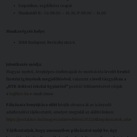
Empatikus, segítőkész csapat
Munkaidő H– Cs 08.00 – 16.30, P 08.00 – 14.00
Munkavégzés helye:
1088 Budapest, Reviczky utca 6.
Jelentkezés módja:
Magyar nyelvű, fényképes önéletrajzát és motivációs levelét
bruttó
fizetési igényének megjelölésével
, valamint a
levél tárgyában a
„BTK doktori iskolai ügyintéző”
pozíció feltüntetésével várjuk
a
hr@kre.hu
e-mail címre.
Pályázata benyújtása előtt
kérjük olvassa át az irányadó
adatkezelési tájékoztatót, amelyet megtalál az alábbi linken:
https://portal.kre.hu/images/adatvedelem/2022/Allaspalyazatok_adatkez
Tájékoztatjuk, hogy amennyiben pályázatot nyújt be, úgy