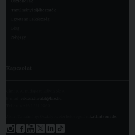
Ösztöndíjak
Tanulmányi tájékoztatók
Egyetemi Lelkészség
Blog
Névjegy
Kapcsolat
Cím:
1091 Budapest, Kálvin tér 9.
E-mail:
rektori.hivatal@kre.hu
Telefon:
+36 1 455 9060
A kari Tanulmányi Osztályok elérhetőségeiért
kattintson ide
.