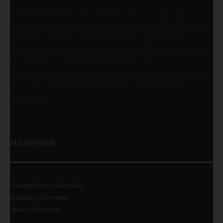
A Károli Gáspár Református Egyetem egyszerre nagy múltú
(jogelőd alapítása: 1855) és fiatal egyetem (jelenlegi nevén 1993 óta
működik), így ötvözi a református oktatás hagyományait és a
szakmai megújulás iránti nyitottságot. Több mint 9000 hallgató öt
karon (Állam- és Jogtudományi; Bölcsészet- és
Társadalomtudományi; Gazdaságtudományi, Egészségtudományi
és Szociális; Hittudományi és Pedagógiai Kar) folytathatja a
tanulmányait.
Hírlevelek
Munkavállalói hírlevelek
Hallgatói hírlevelek
Alumni hírlevelek