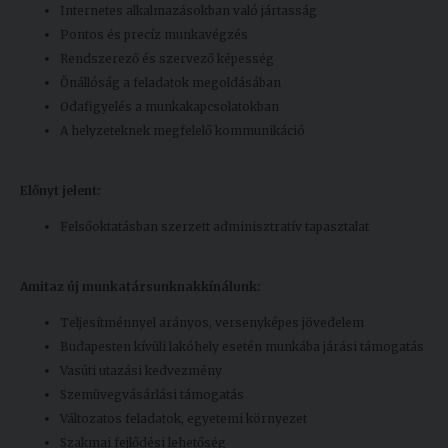
Internetes alkalmazásokban való jártasság
Pontos és precíz munkavégzés
Rendszerező és szervező képesség
Önállóság a feladatok megoldásában
Odafigyelés a munkakapcsolatokban
A helyzeteknek megfelelő kommunikáció
Előnyt jelent:
Felsőoktatásban szerzett adminisztratív tapasztalat
Amit
az új munkatársunknak
kínálunk:
Teljesítménnyel arányos, versenyképes jövedelem
Budapesten kívüli lakóhely esetén munkába járási támogatás
Vasúti utazási kedvezmény
Szemüvegvásárlási támogatás
Változatos feladatok, egyetemi környezet
Szakmai fejlődési lehetőség