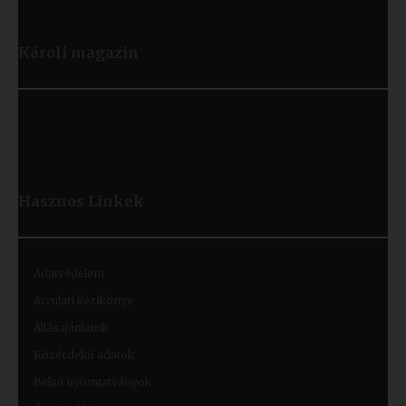
Károli magazin
Hasznos
Linkek
Adatvédelem
Arculati kézikönyv
Állásajánlatok
Közérdekű adatok
Belső nyomtatványok