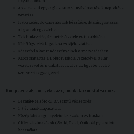
folyamatokban
A szervezeti egységhez tartozó nyilvántartások naprakész
vezetése
Iratkezelés, dokumentumok készítése, iktatás, postázás,
időpontok egyeztetése
Telefonkezelés, üzenetek átvétele és továbbítása
Külső ügyfelek fogadása és tájékoztatása
Részvétel a kar rendezvényeinek a szervezésében
Kapcsolattartás a Doktori Iskola vezetőjével, a Kar
vezetésével és munkatársaival és az Egyetem belső
szervezeti egységeivel
Kompetenciák, amelyeket
az új munkatársunktól várunk:
Legalább felsőfokú, BA szintű végzettség
1-3 év munkatapasztalat
Középfokú angol nyelvtudás szóban és írásban
Office alkalmazások (World, Excel, Outlook) gyakorlott
használata