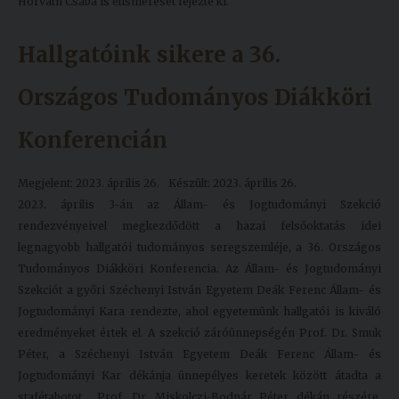
Horváth Csaba is elismerését fejezte ki.
Hallgatóink sikere a 36.
Országos Tudományos Diákköri
Konferencián
Megjelent: 2023. április 26.
Készült: 2023. április 26.
2023. április 3-án az Állam- és Jogtudományi Szekció
rendezvényeivel megkezdődött a hazai felsőoktatás idei
legnagyobb hallgatói tudományos seregszemléje, a 36. Országos
Tudományos Diákköri Konferencia. Az Állam- és Jogtudományi
Szekciót a győri Széchenyi István Egyetem Deák Ferenc Állam- és
Jogtudományi Kara rendezte, ahol egyetemünk hallgatói is kiváló
eredményeket értek el. A szekció záróünnepségén Prof. Dr. Smuk
Péter, a Széchenyi István Egyetem Deák Ferenc Állam- és
Jogtudományi Kar dékánja ünnepélyes keretek között átadta a
stafétabotot Prof. Dr. Miskolczi-Bodnár Péter dékán részére,