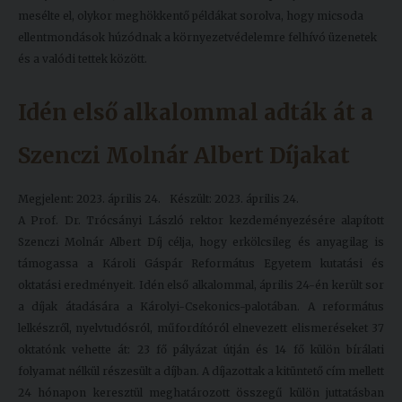
mesélte el, olykor meghökkentő példákat sorolva, hogy micsoda
ellentmondások húzódnak a környezetvédelemre felhívó üzenetek
és a valódi tettek között.
Idén első alkalommal adták át a
Szenczi Molnár Albert Díjakat
Megjelent: 2023. április 24.
Készült: 2023. április 24.
A Prof. Dr. Trócsányi László rektor kezdeményezésére alapított
Szenczi Molnár Albert Díj célja, hogy erkölcsileg és anyagilag is
támogassa a Károli Gáspár Református Egyetem kutatási és
oktatási eredményeit. Idén első alkalommal, április 24-én került sor
a díjak átadására a Károlyi-Csekonics-palotában. A református
lelkészről, nyelvtudósról, műfordítóról elnevezett elismeréseket 37
oktatónk vehette át: 23 fő pályázat útján és 14 fő külön bírálati
folyamat nélkül részesült a díjban. A díjazottak a kitüntető cím mellett
24 hónapon keresztül meghatározott összegű külön juttatásban