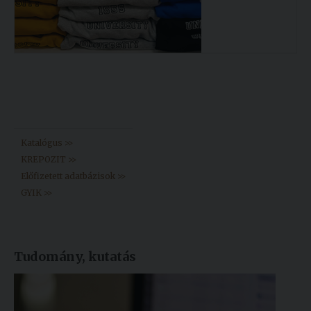
Könyvtár >>
Katalógus >>
KREPOZIT >>
Előfizetett adatbázisok >>
GYIK >>
Tudomány, kutatás