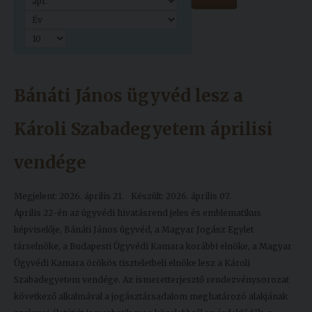
Kiadványok
Szolgáltatásaink
Bánáti János ügyvéd lesz a
Nemzetközi
kapcsolatok
Károli Szabadegyetem áprilisi
Egyetemi
vendége
Lelkészség
Megjelent: 2026. április 21.
Készült: 2026. április 07.
Események
Április 22-én az ügyvédi hivatásrend jeles és emblematikus
Sajtó
képviselője, Bánáti János ügyvéd, a Magyar Jogász Egylet
társelnöke, a Budapesti Ügyvédi Kamara korábbi elnöke, a Magyar
Sport
Ügyvédi Kamara örökös tiszteletbeli elnöke lesz a Károli
Szabadegyetem vendége. Az ismeretterjesztő rendezvénysorozat
Junior
következő alkalmával a jogásztársadalom meghatározó alakjának
Akadémia