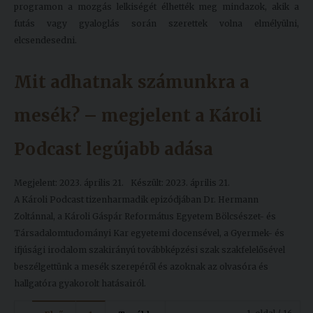
programon a mozgás lelkiségét élhették meg mindazok, akik a
futás vagy gyaloglás során szerettek volna elmélyülni,
elcsendesedni.
Mit adhatnak számunkra a
mesék? – megjelent a Károli
Podcast legújabb adása
Megjelent: 2023. április 21.
Készült: 2023. április 21.
A Károli Podcast tizenharmadik epizódjában Dr. Hermann
Zoltánnal, a Károli Gáspár Református Egyetem Bölcsészet- és
Társadalomtudományi Kar egyetemi docensével, a Gyermek- és
ifjúsági irodalom szakirányú továbbképzési szak szakfelelősével
beszélgettünk a mesék szerepéről és azoknak az olvasóra és
hallgatóra gyakorolt hatásairól.