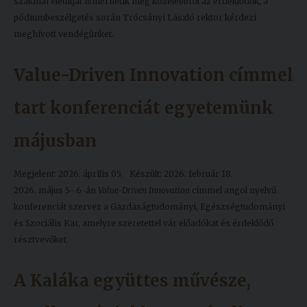
szakmai életútját ismerhetik meg közelebbről az érdeklődők, a
pódiumbeszélgetés során Trócsányi László rektor kérdezi
meghívott vendégünket.
Value-Driven Innovation címmel
tart konferenciát egyetemünk
májusban
Megjelent: 2026. április 05.
Készült: 2026. február 18.
2026. május 5–6-án
Value-Driven Innovation
címmel angol nyelvű
konferenciát szervez a Gazdaságtudományi, Egészségtudományi
és Szociális Kar, amelyre szeretettel vár előadókat és érdeklődő
résztvevőket.
A Kaláka együttes művésze,