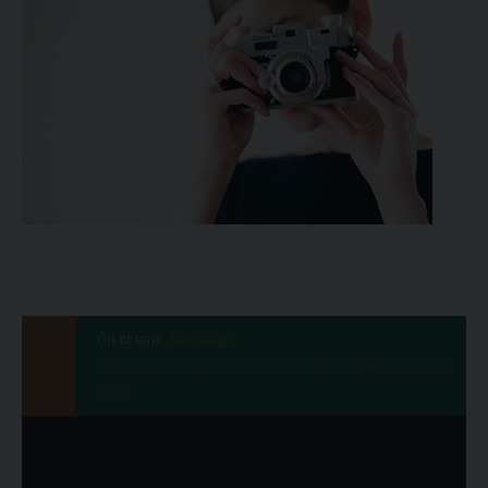
Ön itt van:
Kezdőlap
Megjelent a Pauline Economy in the Middle Ages című
kötet