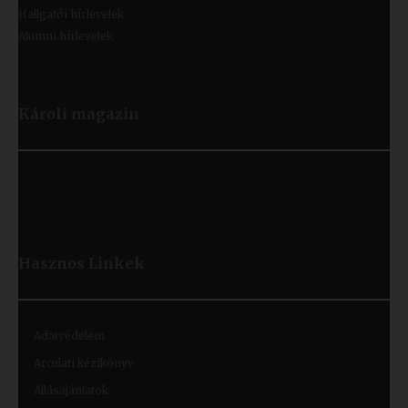
Hallgatói hírlevelek
Alumni hírlevelek
Károli magazin
Hasznos
Linkek
Adatvédelem
Arculati kézikönyv
Állásajánlatok