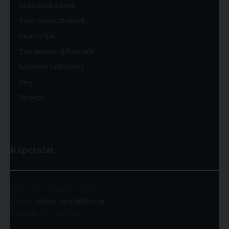
Közérdekű adatok
Belső nyomtatványok
Ösztöndíjak
Tanulmányi tájékoztatók
Egyetemi Lelkészség
Blog
Névjegy
Kapcsolat
Cím:
1091 Budapest, Kálvin tér 9.
E-mail:
rektori.hivatal@kre.hu
Telefon:
+36 1 455 9060