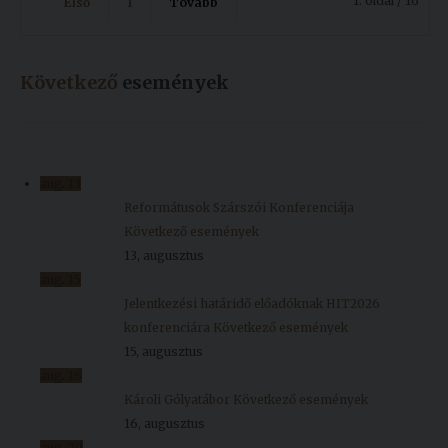
1. oldal / 16
Első
1
Tovább
Következő
események
aug.
13
Reformátusok Szárszói Konferenciája
Következő események
13, augusztus
aug.
15
Jelentkezési határidő előadóknak HIT2026
konferenciára
Következő események
15, augusztus
aug.
16
Károli Gólyatábor
Következő események
16, augusztus
aug.
20