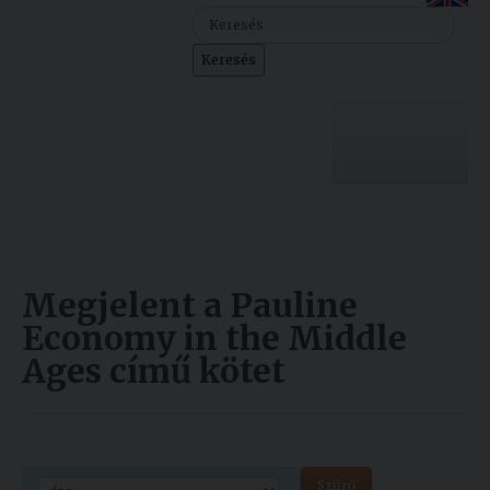
Szolgáltatásaink
Keresés
Nemzetközi
kapcsolatok
Egyetemi
Lelkészség
Egyetemünk
Események
Sajtó
Oktatás
Megjelent a Pauline
Sport
Kutatás
Economy in the Middle
Ages című kötet
Junior
Felvételizőknek
Akadémia
Hallgatóinknak
Szűrő