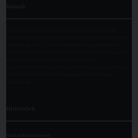
Rólunk
A Károli Gáspár Református Egyetem egyszerre nagy múltú
(jogelőd alapítása: 1855) és fiatal egyetem (jelenlegi nevén 1993 óta
működik), így ötvözi a református oktatás hagyományait és a
szakmai megújulás iránti nyitottságot. Több mint 9000 hallgató öt
karon (Állam- és Jogtudományi; Bölcsészet- és
Társadalomtudományi; Gazdaságtudományi, Egészségtudományi
és Szociális; Hittudományi és Pedagógiai Kar) folytathatja a
tanulmányait.
Hírlevelek
Munkavállalói hírlevelek