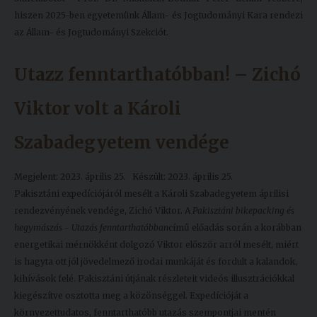
hiszen 2025-ben egyetemünk Állam- és Jogtudományi Kara rendezi
az Állam- és Jogtudományi Szekciót.
Utazz fenntarthatóbban! – Zichó
Viktor volt a Károli
Szabadegyetem vendége
Megjelent: 2023. április 25.
Készült: 2023. április 25.
Pakisztáni expedíciójáról mesélt a Károli Szabadegyetem áprilisi
rendezvényének vendége, Zichó Viktor. A
Pakisztáni bikepacking és
hegymászás - Utazás fenntarthatóbban
című előadás során a korábban
energetikai mérnökként dolgozó Viktor először arról mesélt, miért
is hagyta ott jól jövedelmező irodai munkáját és fordult a kalandok,
kihívások felé. Pakisztáni útjának részleteit videós illusztrációkkal
kiegészítve osztotta meg a közönséggel. Expedícióját a
környezettudatos, fenntarthatóbb utazás szempontjai mentén