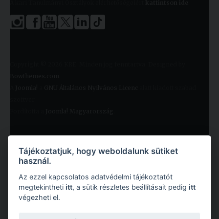
A kari Tanulmányi Osztályok elérhetőségeiért
kattintson ide
.
Copyright © 2026 KRE. Minden jog fenntartva. Designed by
Bowthemes.com
.
A
Joomla!
a
GNU Általános Nyilvános Licenc
alatt kiadott szabad
szoftver
Fordította a
Joomla! Magyarország
.
Tájékoztatjuk, hogy weboldalunk sütiket
használ.
Az ezzel kapcsolatos adatvédelmi tájékoztatót
megtekintheti
itt
, a sütik részletes beállításait pedig
itt
végezheti el.
Copyright © 2026 Károli Gáspár Református Egyetem. Minden jog fenntartva.