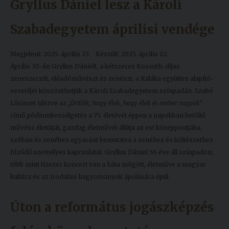
Gryllus Dániel lesz a Károli
Szabadegyetem áprilisi vendége
Megjelent: 2025. április 23.
Készült: 2025. április 02.
Április 30-án Gryllus Dánielt, a kétszeres Kossuth-díjas
zeneszerzőt, előadóművészt és zenészt, a Kaláka együttes alapító-
vezetőjét köszönthetjük a Károli Szabadegyetem színpadán. Szabó
Lőrincet idézve az
„Örülök, hogy élek, hogy élek és ember vagyok”
című pódiumbeszélgetés a 75. életévét éppen a napokban betöltő
művész életútját, gazdag életművét állítja az est középpontjába,
szóban és zenében egyaránt bemutatva a zenéhez és költészethez
fűződő személyes kapcsolatát. Gryllus Dániel 56 éve áll színpadon,
több mint tízezer koncert van a háta mögött, életműve a magyar
kultúra és az irodalmi hagyományok ápolására épül.
Úton a református jogászképzés