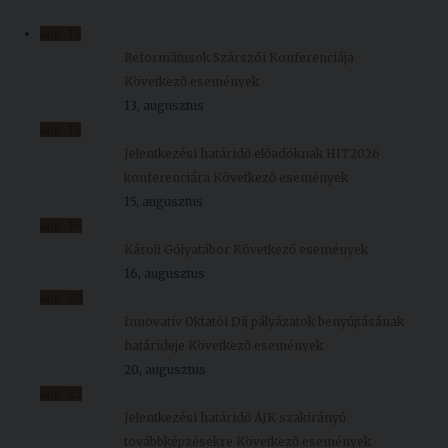
Kiadványok
aug.
13
Reformátusok Szárszói Konferenciája
Következő események
Szolgáltatásaink
13, augusztus
aug.
15
Nemzetközi
Jelentkezési határidő előadóknak HIT2026
kapcsolatok
konferenciára
Következő események
15, augusztus
Egyetemi
aug.
16
Lelkészség
Károli Gólyatábor
Következő események
16, augusztus
Események
aug.
20
Innovatív Oktatói Díj pályázatok benyújtásának
Sajtó
határideje
Következő események
Sport
20, augusztus
aug.
23
Junior
Jelentkezési határidő ÁJK szakirányú
Akadémia
továbbképzésekre
Következő események