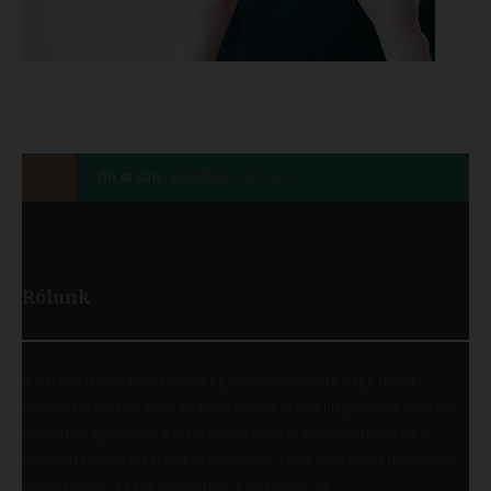
Ön itt van:
Kezdőlap
Névjegy
Rólunk
A Károli Gáspár Református Egyetem egyszerre nagy múltú
(jogelőd alapítása: 1855) és fiatal egyetem (jelenlegi nevén 1993 óta
működik), így ötvözi a református oktatás hagyományait és a
szakmai megújulás iránti nyitottságot. Több mint 9000 hallgató öt
karon (Állam- és Jogtudományi; Bölcsészet- és