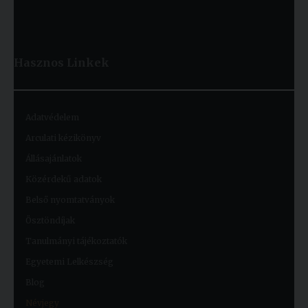
Hasznos
Linkek
Adatvédelem
Arculati kézikönyv
Állásajánlatok
Közérdekű adatok
Belső nyomtatványok
Ösztöndíjak
Tanulmányi tájékoztatók
Egyetemi Lelkészség
Blog
Névjegy