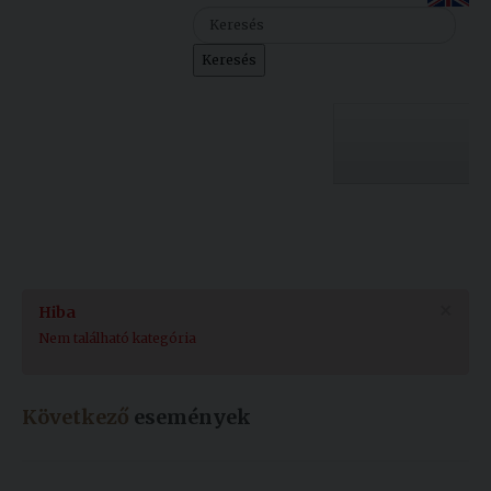
Szolgáltatásaink
Keresés
Nemzetközi
kapcsolatok
Egyetemi
Lelkészség
Egyetemünk
Események
Sajtó
Oktatás
×
Hiba
Sport
Kutatás
Nem található kategória
Junior
Felvételizőknek
Akadémia
Következő
események
Hallgatóinknak