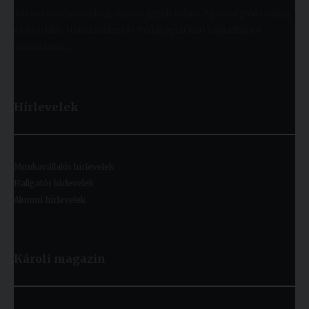
Társadalomtudományi; Gazdaságtudományi, Egészségtudományi
és Szociális; Hittudományi és Pedagógiai Kar) folytathatja a
tanulmányait.
Hírlevelek
Munkavállalói hírlevelek
Hallgatói hírlevelek
Alumni hírlevelek
Károli magazin