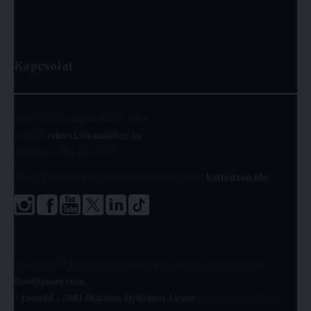
Kapcsolat
Cím:
1091 Budapest, Kálvin tér 9.
E-mail:
rektori.hivatal@kre.hu
Telefon:
+36 1 455 9060
A kari Tanulmányi Osztályok elérhetőségeiért
kattintson ide
.
Copyright © 2026 KRE. Minden jog fenntartva. Designed by
Bowthemes.com
.
A
Joomla!
a
GNU Általános Nyilvános Licenc
alatt kiadott szabad