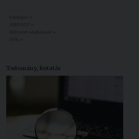
Könyvtár >>
Katalógus >>
KREPOZIT >>
Előfizetett adatbázisok >>
GYIK >>
Tudomány, kutatás