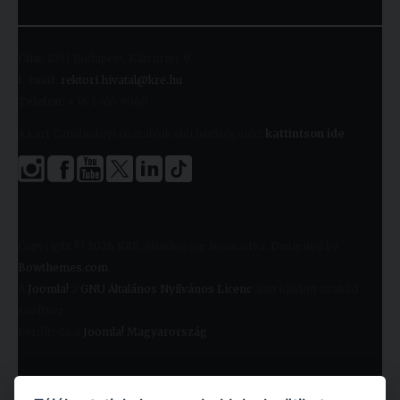
Cím:
1091 Budapest, Kálvin tér 9.
E-mail:
rektori.hivatal@kre.hu
Telefon:
+36 1 455 9060
A kari Tanulmányi Osztályok elérhetőségeiért
kattintson ide
.
Copyright © 2026 KRE. Minden jog fenntartva. Designed by
Bowthemes.com
.
A
Joomla!
a
GNU Általános Nyilvános Licenc
alatt kiadott szabad
szoftver
Fordította a
Joomla! Magyarország
.