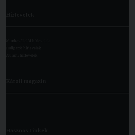
Hírlevelek
Munkavállalói hírlevelek
Hallgatói hírlevelek
Alumni hírlevelek
Károli magazin
Hasznos
Linkek