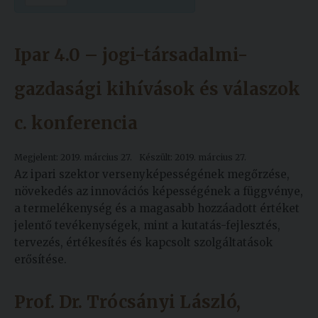
Kiadványok
Ipar 4.0 – jogi-társadalmi-
Szolgáltatásaink
gazdasági kihívások és válaszok
Nemzetközi
c. konferencia
kapcsolatok
Egyetemi
Megjelent: 2019. március 27.
Készült: 2019. március 27.
Lelkészség
Az ipari szektor versenyképességének megőrzése,
növekedés az innovációs képességének a függvénye,
Események
a termelékenység és a magasabb hozzáadott értéket
jelentő tevékenységek, mint a kutatás-fejlesztés,
Sajtó
tervezés, értékesítés és kapcsolt szolgáltatások
erősítése.
Sport
Junior
Prof. Dr. Trócsányi László,
Akadémia