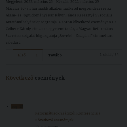
Megjelent: 2022. március 25.
Készült: 2022. március 25.
Március 30-án harmadik alkalommal kerül megrendezésre az
Állam- és Jogtudományi Kar Kálvin János Keresztyén Szociális
Kutatóműhelyének programja. A soron következő eseményen Dr.
Czibere Károly, címzetes egyetemi tanár, a Magyar Református
Szeretetszolgálat főigazgatója „
Szeretet – Szolgálat”
címmel tart
előadást.
1. oldal / 34
Első
1
Tovább
Következő
események
aug.
13
Reformátusok Szárszói Konferenciája
Következő események
13, augusztus