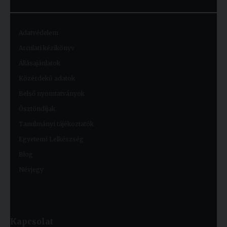
Adatvédelem
Arculati kézikönyv
Állásajánlatok
Közérdekű adatok
Belső nyomtatványok
Ösztöndíjak
Tanulmányi tájékoztatók
Egyetemi Lelkészség
Blog
Névjegy
Kapcsolat