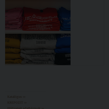
Könyvtár >>
Katalógus >>
KREPOZIT >>
Előfizetett adatbázisok >>