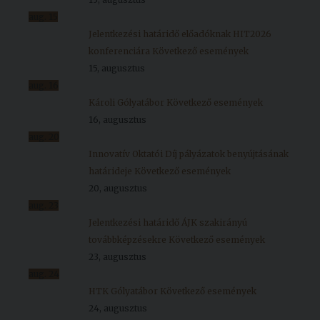
aug.
15
Jelentkezési határidő előadóknak HIT2026
konferenciára
Következő események
15, augusztus
aug.
16
Károli Gólyatábor
Következő események
16, augusztus
aug.
20
Innovatív Oktatói Díj pályázatok benyújtásának
határideje
Következő események
20, augusztus
aug.
23
Jelentkezési határidő ÁJK szakirányú
továbbképzésekre
Következő események
23, augusztus
aug.
24
HTK Gólyatábor
Következő események
24, augusztus