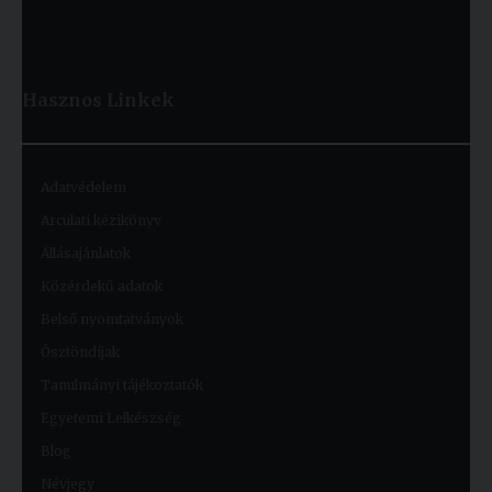
Hasznos
Linkek
Adatvédelem
Arculati kézikönyv
Állásajánlatok
Közérdekű adatok
Belső nyomtatványok
Ösztöndíjak
Tanulmányi tájékoztatók
Egyetemi Lelkészség
Blog
Névjegy