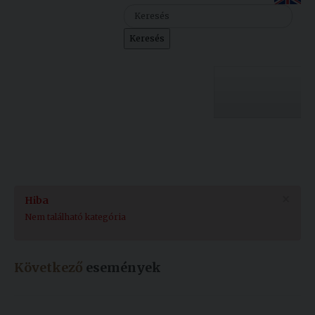
Szolgáltatásaink
Keresés
Nemzetközi
kapcsolatok
Egyetemi
Lelkészség
Egyetemünk
Események
Sajtó
Oktatás
×
Hiba
Sport
Kutatás
Nem található kategória
Junior
Felvételizőknek
Akadémia
Következő
események
Hallgatóinknak