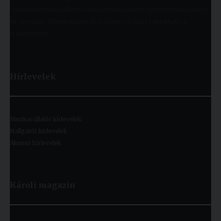
Társadalomtudományi; Gazdaságtudományi, Egészségtudományi
és Szociális; Hittudományi és Pedagógiai Kar) folytathatja a
tanulmányait.
Hírlevelek
Munkavállalói hírlevelek
Hallgatói hírlevelek
Alumni hírlevelek
Károli magazin