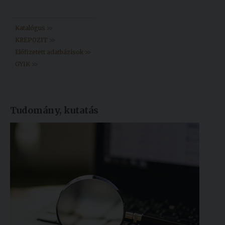
Könyvtár >>
Katalógus >>
KREPOZIT >>
Előfizetett adatbázisok >>
GYIK >>
Tudomány, kutatás