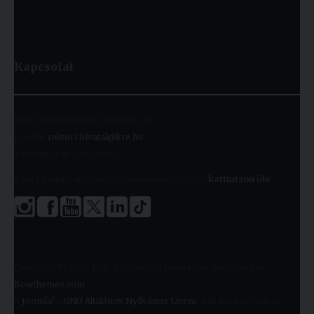
Kapcsolat
Cím:
1091 Budapest, Kálvin tér 9.
E-mail:
rektori.hivatal@kre.hu
Telefon:
+36 1 455 9060
A kari Tanulmányi Osztályok elérhetőségeiért
kattintson ide
.
Copyright © 2026 KRE. Minden jog fenntartva. Designed by
Bowthemes.com
.
A
Joomla!
a
GNU Általános Nyilvános Licenc
alatt kiadott szabad