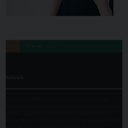
Ön itt van:
Kezdőlap
Rólunk
A Károli Gáspár Református Egyetem egyszerre nagy múltú
(jogelőd alapítása: 1855) és fiatal egyetem (jelenlegi nevén 1993 óta
működik), így ötvözi a református oktatás hagyományait és a
szakmai megújulás iránti nyitottságot. Több mint 9000 hallgató öt
karon (Állam- és Jogtudományi; Bölcsészet- és