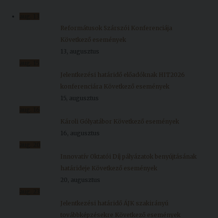
Kiadványok
aug.
13
Reformátusok Szárszói Konferenciája
Következő események
Szolgáltatásaink
13, augusztus
aug.
15
Nemzetközi
Jelentkezési határidő előadóknak HIT2026
kapcsolatok
konferenciára
Következő események
15, augusztus
Egyetemi
aug.
16
Lelkészség
Károli Gólyatábor
Következő események
16, augusztus
Események
aug.
20
Innovatív Oktatói Díj pályázatok benyújtásának
Sajtó
határideje
Következő események
Sport
20, augusztus
aug.
23
Junior
Jelentkezési határidő ÁJK szakirányú
Akadémia
továbbképzésekre
Következő események