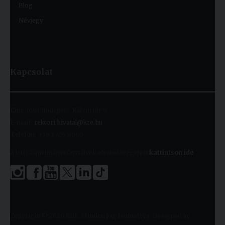
Blog
Névjegy
Kapcsolat
Cím:
1091 Budapest, Kálvin tér 9.
E-mail:
rektori.hivatal@kre.hu
Telefon:
+36 1 455 9060
A kari Tanulmányi Osztályok elérhetőségeiért
kattintson ide
.
Copyright © 2026 KRE. Minden jog fenntartva. Designed by