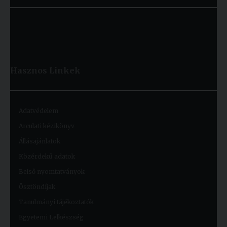
Hasznos
Linkek
Adatvédelem
Arculati kézikönyv
Állásajánlatok
Közérdekű adatok
Belső nyomtatványok
Ösztöndíjak
Tanulmányi tájékoztatók
Egyetemi Lelkészség