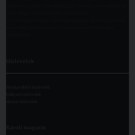
szakmai megújulás iránti nyitottságot. Több mint 9000 hallgató öt
karon (Állam- és Jogtudományi; Bölcsészet- és
Társadalomtudományi; Gazdaságtudományi, Egészségtudományi
és Szociális; Hittudományi és Pedagógiai Kar) folytathatja a
tanulmányait.
Hírlevelek
Munkavállalói hírlevelek
Hallgatói hírlevelek
Alumni hírlevelek
Károli magazin