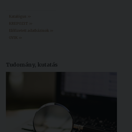
Könyvtár >>
Katalógus >>
KREPOZIT >>
Előfizetett adatbázisok >>
GYIK >>
Tudomány, kutatás