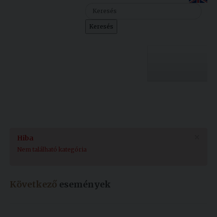
Szolgáltatásaink
Keresés
Nemzetközi
kapcsolatok
Egyetemi
Lelkészség
Egyetemünk
Események
Sajtó
Oktatás
×
Hiba
Sport
Kutatás
Nem található kategória
Junior
Felvételizőknek
Akadémia
Következő
események
Hallgatóinknak