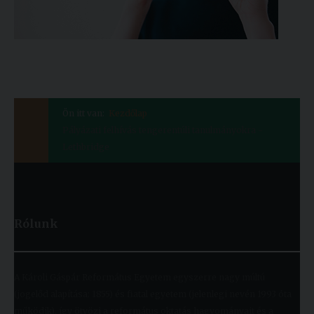
Ön itt van:
Kezdőlap
Pályázati felhívás tengerentúli tanulmányokra -
Lethbridge
Rólunk
A Károli Gáspár Református Egyetem egyszerre nagy múltú
(jogelőd alapítása: 1855) és fiatal egyetem (jelenlegi nevén 1993 óta
működik), így ötvözi a református oktatás hagyományait és a