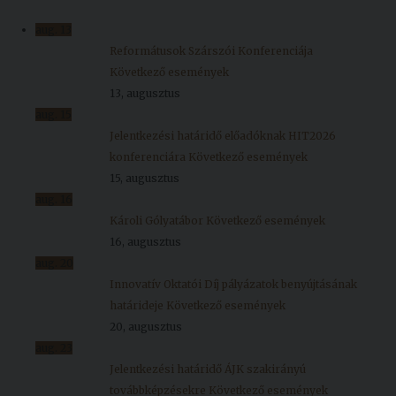
Kiadványok
aug.
13
Reformátusok Szárszói Konferenciája
Következő események
Szolgáltatásaink
13, augusztus
aug.
15
Nemzetközi
Jelentkezési határidő előadóknak HIT2026
kapcsolatok
konferenciára
Következő események
15, augusztus
Egyetemi
aug.
16
Lelkészség
Károli Gólyatábor
Következő események
16, augusztus
Események
aug.
20
Innovatív Oktatói Díj pályázatok benyújtásának
Sajtó
határideje
Következő események
Sport
20, augusztus
aug.
23
Junior
Jelentkezési határidő ÁJK szakirányú
Akadémia
továbbképzésekre
Következő események