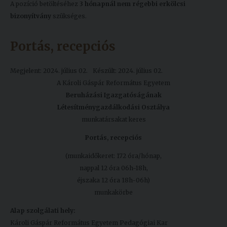
A pozíció betöltéséhez
3 hónapnál nem régebbi erkölcsi
bizonyítvány
szükséges.
Portás, recepciós
Megjelent: 2024. július 02.
Készült: 2024. július 02.
A Károli Gáspár Református Egyetem
Beruházási Igazgatóságának
Létesítménygazdálkodási Osztálya
munkatársakat keres
Portás, recepciós
(munkaidőkeret: 172 óra/hónap,
nappal 12 óra 06h-18h,
éjszaka 12 óra 18h-06h)
munkakörbe
Alap szolgálati hely:
Károli Gáspár Református Egyetem Pedagógiai Kar