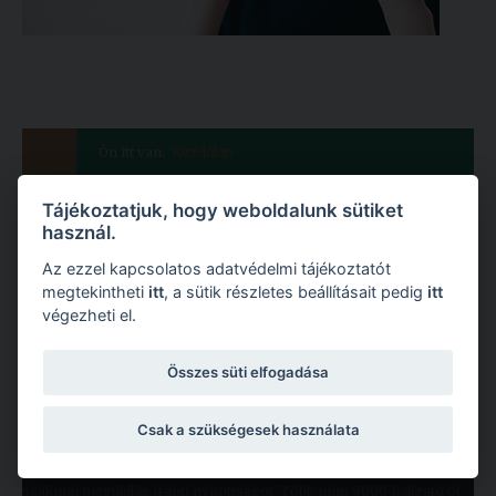
Ön itt van:
Kezdőlap
Pályázati felhívás tengerentúli tanulmányokra -
Lethbridge
Tájékoztatjuk, hogy weboldalunk sütiket
használ.
Az ezzel kapcsolatos adatvédelmi tájékoztatót
megtekintheti
itt
, a sütik részletes beállításait pedig
itt
végezheti el.
Rólunk
Összes süti elfogadása
A Károli Gáspár Református Egyetem egyszerre nagy múltú
Csak a szükségesek használata
(jogelőd alapítása: 1855) és fiatal egyetem (jelenlegi nevén 1993 óta
működik), így ötvözi a református oktatás hagyományait és a
szakmai megújulás iránti nyitottságot. Több mint 9000 hallgató öt