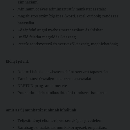
gimnázium)
Minimum öt éves adminisztratív munkatapasztalat
Magabiztos számítógépes (word, excel, outlook) rendszer
használat
Középfokú angol nyelvismeret szóban és írásban
Önálló feladat megoldási készség
Precíz rendszerező és szervező készség, megbízhatóság
Előnyt jelent:
Doktori Iskola asszisztenseként szerzett tapasztalat
Tanulmányi Osztályon szerzett tapasztalat
NEPTUN-program ismerete
Poszeidon elektronikus iktatási rendszer ismerete
Amit az új munkatársunknak kínálunk:
Teljesítményt elismerő, versenyképes jövedelem
Barátságos, családias munkakörnyezet, empatikus,