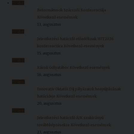
aug.
13
Reformátusok Szárszói Konferenciája
Következő események
13, augusztus
aug.
15
Jelentkezési határidő előadóknak HIT2026
konferenciára
Következő események
15, augusztus
aug.
16
Károli Gólyatábor
Következő események
16, augusztus
aug.
20
Innovatív Oktatói Díj pályázatok benyújtásának
határideje
Következő események
20, augusztus
aug.
23
Jelentkezési határidő ÁJK szakirányú
továbbképzésekre
Következő események
23, augusztus