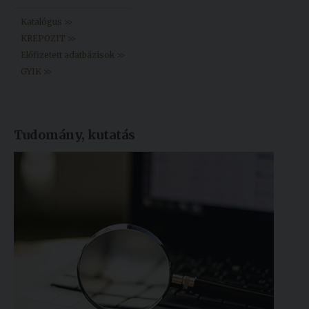
Katalógus >>
KREPOZIT >>
Előfizetett adatbázisok >>
GYIK >>
Tudomány, kutatás