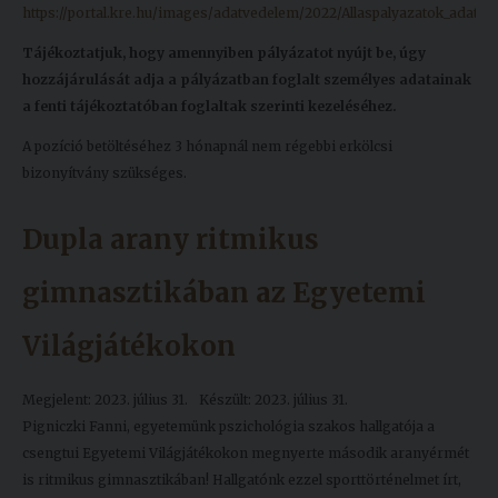
https://portal.kre.hu/images/adatvedelem/2022/Allaspalyazatok_adatkez
Tájékoztatjuk, hogy amennyiben pályázatot nyújt be, úgy
hozzájárulását adja a pályázatban foglalt személyes adatainak
a fenti tájékoztatóban foglaltak szerinti kezeléséhez.
A pozíció betöltéséhez 3 hónapnál nem régebbi erkölcsi
bizonyítvány szükséges.
Dupla arany ritmikus
gimnasztikában az Egyetemi
Világjátékokon
Megjelent: 2023. július 31.
Készült: 2023. július 31.
Pigniczki Fanni, egyetemünk pszichológia szakos hallgatója a
csengtui Egyetemi Világjátékokon megnyerte második aranyérmét
is ritmikus gimnasztikában! Hallgatónk ezzel sporttörténelmet írt,