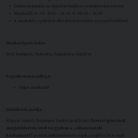
Cafeteria juttatás az egyetem hatályos szabályozása szerint
Munkaidő: H–CS.: 8.00 – 16.30, P.: 08.00 – 14.00
A munkakör a pályázat elbírálását követően azonnal betölthető
Munkavégzés helye:
1042 Budapest, Viola utca, Hajnal utca, Árpád út.
Foglalkoztatás jellege:
Teljes munkaidő
Jelentkezés módja:
Magyar nyelvű, fényképes önéletrajzát bruttó
fizetési igényének
megjelölésével
a
levél tárgyában a „villanyszerelő
karbantartó”
pozíció feltüntetésével várjuk a
hr@kre.hu
e-mail