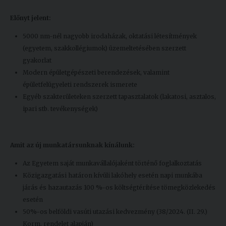
Előnyt jelent:
5000 nm-nél nagyobb irodaházak, oktatási létesítmények
(egyetem, szakkollégiumok) üzemeltetésében szerzett
gyakorlat
Modern épületgépészeti berendezések, valamint
épületfelügyeleti rendszerek ismerete
Egyéb szakterületeken szerzett tapasztalatok (lakatosi, asztalos,
ipari stb. tevékenységek)
Amit az új munkatársunknak kínálunk:
Az Egyetem saját munkavállalójaként történő foglalkoztatás
Közigazgatási határon kívüli lakóhely esetén napi munkába
járás és hazautazás 100 %-os költségtérítése tömegközlekedés
esetén
50%-os belföldi vasúti utazási kedvezmény (38/2024. (II. 29.)
Korm. rendelet alapján)