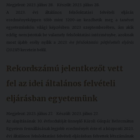
Megjelent: 2023. július 28.
Készült: 2023. július 28.
A 2023. évi általános felsőoktatási felvételi eljárás
eredményeképpen több mint 3200-an kezdhetik meg a tanévet
egyetemünkön világi képzésben 2023 szeptemberében, ám akik
eddig nem jutottak be valamely felsőoktatási intézménybe, azoknak
most újabb esély nyílik a
2023. évi felsőoktatási pótfelvételi eljárás
(2023P)
keretein belül.
Rekordszámú jelentkezőt vett
fel az idei általános felvételi
eljárásban egyetemünk
Megjelent: 2023. július 27.
Készült: 2023. július 27.
Az alapításának 30. évfordulóját ünneplő Károli Gáspár Református
Egyetem fennállásának legjobb eredményét érte el a központi 2023.
évi általános felsőoktatási felvételi eljárásban felvettek létszámának