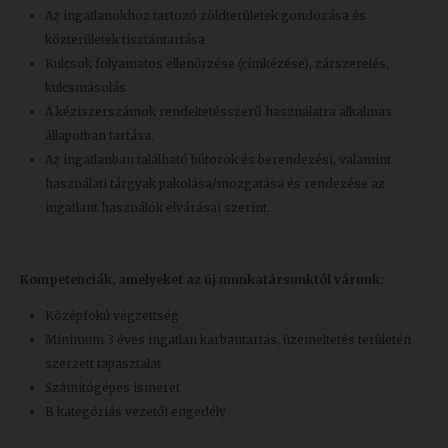
Az ingatlanokhoz tartozó zöldterületek gondozása és
közterületek tisztántartása
Kulcsok folyamatos ellenőrzése (címkézése), zárszerelés,
kulcsmásolás
A kéziszerszámok rendeltetésszerű használatra alkalmas
állapotban tartása.
Az ingatlanban található bútorok és berendezési, valamint
használati tárgyak pakolása/mozgatása és rendezése az
ingatlant használók elvárásai szerint.
Kompetenciák, amelyeket az új munkatársunktól várunk:
Középfokú végzettség
Minimum 3 éves ingatlan karbantartás, üzemeltetés területén
szerzett tapasztalat
Számítógépes ismeret
B kategóriás vezetői engedély