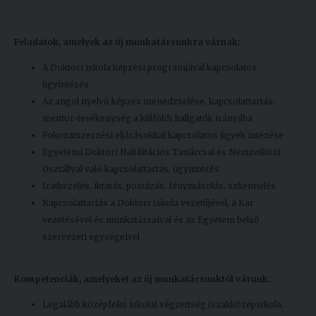
Feladatok, amelyek az új munkatársunkra várnak:
A Doktori iskola képzési programjával kapcsolatos
ügyintézés
Az angol nyelvű képzés menedzselése, kapcsolattartás,
mentor-tevékenység a külföldi hallgatók irányába
Fokozatszerzési eljárásokkal kapcsolatos ügyek intézése
Egyetemi Doktori Habilitációs Tanáccsal és Nemzetközi
Osztállyal való kapcsolattartás, ügyintézés
Iratkezelés, iktatás, postázás, fénymásolás, szkennelés
Kapcsolattartás a Doktori Iskola vezetőjével, a Kar
vezetésével és munkatársaival és az Egyetem belső
szervezeti egységeivel
Kompetenciák, amelyeket az új munkatársunktól várunk:
Legalább középfokú iskolai végzettség (szakközépiskola,