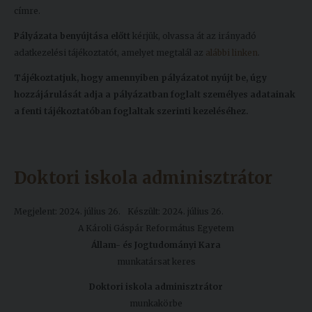
címre.
Pályázata benyújtása előtt
kérjük, olvassa át az irányadó
adatkezelési tájékoztatót, amelyet megtalál az
alábbi linken
.
Tájékoztatjuk, hogy amennyiben pályázatot nyújt be, úgy
hozzájárulását adja a pályázatban foglalt személyes adatainak
a fenti tájékoztatóban foglaltak szerinti kezeléséhez.
Doktori iskola adminisztrátor
Megjelent: 2024. július 26.
Készült: 2024. július 26.
A Károli Gáspár Református Egyetem
Állam- és Jogtudományi Kara
munkatársat keres
Doktori iskola adminisztrátor
munkakörbe