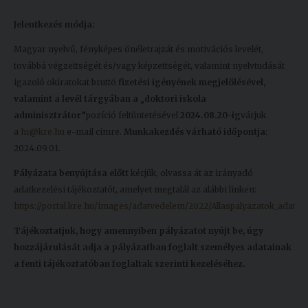
Jelentkezés módja:
Magyar nyelvű, fényképes önéletrajzát és motivációs levelét,
továbbá végzettségét és/vagy képzettségét, valamint nyelvtudását
igazoló okiratokat bruttó
fizetési igényének megjelölésével,
valamint a levél tárgyában a
„
doktori iskola
adminisztrátor
”
pozíció feltüntetésével
2024.08.20-ig
várjuk
a
hr@kre.hu
e-mail címre.
Munkakezdés várható időpontja
:
2024.09.01.
Pályázata benyújtása előtt
kérjük, olvassa át az irányadó
adatkezelési tájékoztatót, amelyet megtalál az alábbi linken:
https://portal.kre.hu/images/adatvedelem/2022/Allaspalyazatok_adatkez
Tájékoztatjuk, hogy amennyiben pályázatot nyújt be, úgy
hozzájárulását adja a pályázatban foglalt személyes adatainak
a fenti tájékoztatóban foglaltak szerinti kezeléséhez.