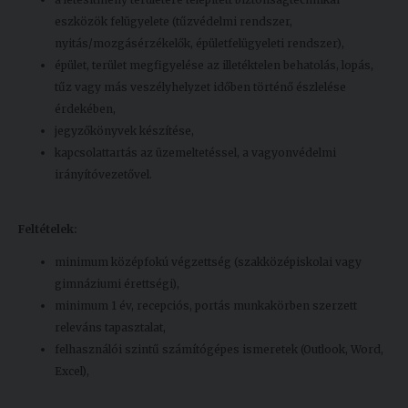
eszközök felügyelete (tűzvédelmi rendszer,
nyitás/mozgásérzékelők, épületfelügyeleti rendszer),
épület, terület megfigyelése az illetéktelen behatolás, lopás,
tűz vagy más veszélyhelyzet időben történő észlelése
érdekében,
jegyzőkönyvek készítése,
kapcsolattartás az üzemeltetéssel, a vagyonvédelmi
irányítóvezetővel.
Feltételek:
minimum középfokú végzettség (szakközépiskolai vagy
gimnáziumi érettségi),
minimum 1 év, recepciós, portás munkakörben szerzett
releváns tapasztalat,
felhasználói szintű számítógépes ismeretek (Outlook, Word,
Excel),