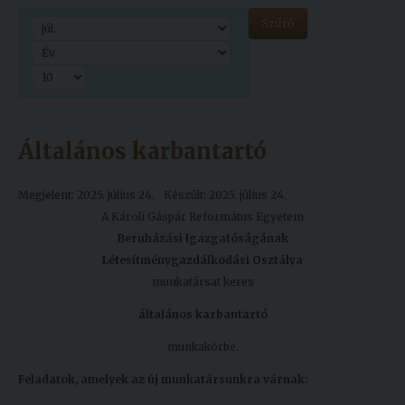
Kiadványok
Szűrő
Szolgáltatásaink
Nemzetközi
Általános karbantartó
kapcsolatok
Megjelent: 2025. július 24.
Készült: 2025. július 24.
Egyetemi
A Károli Gáspár Református Egyetem
Lelkészség
Beruházási Igazgatóságának
Események
Létesítménygazdálkodási Osztálya
munkatársat keres
Sajtó
általános karbantartó
Sport
munkakörbe.
Junior
Feladatok, amelyek az új munkatársunkra várnak:
Akadémia