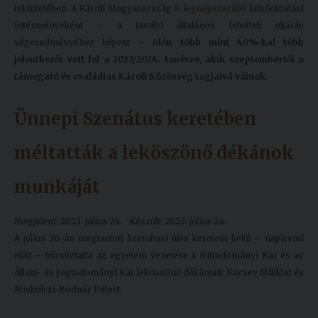
tekintetében. A Károli Magyarország
8. legnépszerűbb
felsőoktatási
intézményeként – a tavalyi általános felvételi eljárás
végeredményéhez képest –
idén több mint 40%-kal több
jelentkezőt vett fel a 2023/2024. tanévre, akik szeptembertől a
támogató és családias Károli Közösség tagjaivá válnak.
Ünnepi Szenátus keretében
méltatták a leköszönő dékánok
munkáját
Megjelent: 2023. július 24.
Készült: 2023. július 24.
A július 20-án megtartott Szenátusi ülés keretein belül – napirend
előtt – búcsúztatta az egyetem vezetése a Hittudományi Kar és az
Állam- és Jogtudományi Kar leköszönő dékánjait: Kocsev Miklóst és
Miskolczi-Bodnár Pétert.