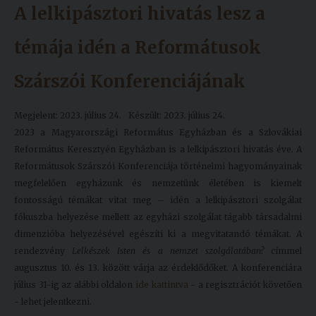
A lelkipásztori hivatás lesz a
témája idén a Reformátusok
Szárszói Konferenciájának
Megjelent: 2023. július 24.
Készült: 2023. július 24.
2023 a Magyarországi Református Egyházban és a Szlovákiai
Református Keresztyén Egyházban is a lelkipásztori hivatás éve. A
Reformátusok Szárszói Konferenciája történelmi hagyományainak
megfelelően egyházunk és nemzetünk életében is kiemelt
fontosságú témákat vitat meg – idén a lelkipásztori szolgálat
fókuszba helyezése mellett az egyházi szolgálat tágabb társadalmi
dimenzióba helyezésével egészíti ki a megvitatandó témákat. A
rendezvény
Lelkészek Isten és a nemzet szolgálatában?
címmel
augusztus 10. és 13. között várja az érdeklődőket. A konferenciára
július 31-ig az alábbi oldalon
ide kattintva
- a regisztrációt követően
- lehet jelentkezni.