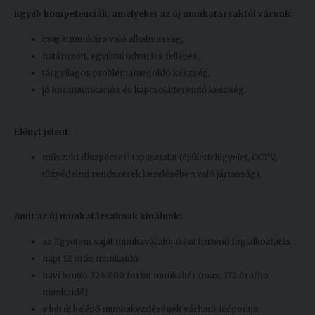
Egyéb kompetenciák, amelyeket az új munkatársaktól várunk:
csapatmunkára való alkalmasság,
határozott, egyúttal udvarias fellépés,
tárgyilagos problémamegoldó készség,
jó kommunikációs és kapcsolatteremtő készség.
Előnyt jelent:
műszaki diszpécseri tapasztalat (épületfelügyelet, CCTV,
tűzvédelmi rendszerek kezelésében való jártasság).
Amit az új munkatársaknak kínálunk:
az Egyetem saját munkavállalójaként történő foglalkoztatás,
napi 12 órás munkaidő,
havi bruttó 326.000 forint munkabér (max. 172 óra/hó
munkaidő)
a két új belépő munkakezdésének várható időpontja: