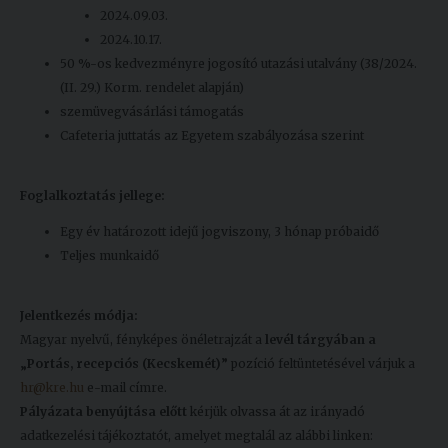
2024.09.03.
2024.10.17.
50 %-os kedvezményre jogosító utazási utalvány (38/2024.
(II. 29.) Korm. rendelet alapján)
szemüvegvásárlási támogatás
Cafeteria juttatás az Egyetem szabályozása szerint
Foglalkoztatás jellege:
Egy év határozott idejű jogviszony, 3 hónap próbaidő
Teljes munkaidő
Jelentkezés módja:
Magyar nyelvű, fényképes önéletrajzát a
levél tárgyában a
„Portás, recepciós (Kecskemét)”
pozíció feltüntetésével várjuk a
hr@kre.hu
e-mail címre.
Pályázata benyújtása előtt
kérjük olvassa át az irányadó
adatkezelési tájékoztatót, amelyet megtalál az alábbi linken: