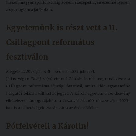
hiszen magyar sportoló idáig sosem szerepelt ilyen eredményesen
a sportágban a játékokon.
Egyetemünk is részt vett a 11.
Csillagpont református
fesztiválon
Megjelent: 2023. július 31.
Készült: 2023. július 31.
Július végén
Találj rá(m)
címmel Zánkán került megrendezésre a
Csillagpont református ifjúsági fesztivál, amire idén egyetemünk
hallgatói féláron válthattak jegyet. A Károli-egyetem a rendezvény
elkötelezett támogatójaként a fesztivál állandó résztvevője, 2023-
ban is a Lehetőségek Piacán várta az érdeklődőket.
Pótfelvételi a Károlin!