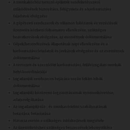
A munkakörhöz tartozó épületek rendeltetésszerű
működésének biztosítása, felügyelete és a karbantartási
feladatok elvégzése
A gépészeti rendszerek és villamos hálózatok és vezérlések
üzemelés közbeni folyamatos ellenőrzése, szükséges
beavatkozások elvégzése, az események dokumentálása
Gépek/berendezések állapotának napi ellenőrzése és a
karbantartási feladatok és javítások elvégzése és az események
dokumentálása
A tervezett és szerződött karbantartási, felülvizsgálati munkák
helyi koordinációja
Ingatlan(ok rendszeres bejárása során feltárt hibák
dokumentálása
Ingatlan(ok) közüzemi fogyasztásainak nyomonkövetése,
adatszolgáltatása
Az ingatlan(ok) tűz-, és munkavédelmi szabályzatának
betartása, betartatása
Havaria esetén a szükséges intézkedések megtétele
Az üzemeltetéshez szükséges beszerzések lebonyolítása