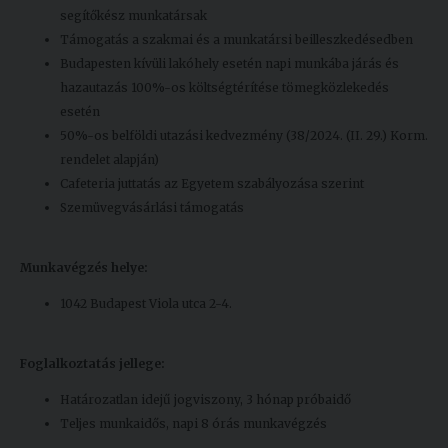
segítőkész munkatársak
Támogatás a szakmai és a munkatársi beilleszkedésedben
Budapesten kívüli lakóhely esetén napi munkába járás és
hazautazás 100%-os költségtérítése tömegközlekedés
esetén
50%-os belföldi utazási kedvezmény (38/2024. (II. 29.) Korm.
rendelet alapján)
Cafeteria juttatás az Egyetem szabályozása szerint
Szemüvegvásárlási támogatás
Munkavégzés helye:
1042 Budapest Viola utca 2-4.
Foglalkoztatás jellege:
Határozatlan idejű jogviszony, 3 hónap próbaidő
Teljes munkaidős, napi 8 órás munkavégzés