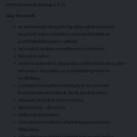
6000 Kecskemét, Kaszap u. 6-14.
Alap feladatok:
az intézménybe látogatók fogadása, tájékoztatása és
megfelelő helyre irányítása a bejáratnál kialakított
portásfülkéből/recepciós pultnál,
információ nyújtása személyesen és telefonon,
kulcsok kezelése,
a telefonok kezelése, válaszadás a telefonhívásokra, a kért
információ megadása, az üzenetek lejegyezése és
továbbítása,
a recepcióra telepített számítógép és az azon futó
levelezőrendszer (Outlook, Word, Excel) kezelése,
objektum zónásított zárása/nyitása,
épületbejárás, -ellenőrzés,
talált tárgyak kezelése,
a létesítmény területére telepített kamerarendszer
felügyelete,
a létesítmény területére telepített biztonságtechnikai