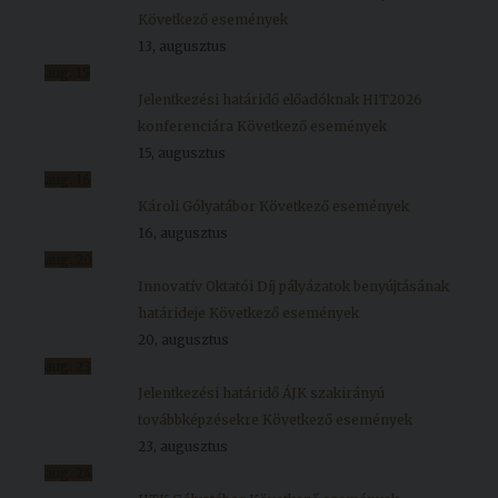
Következő események
13, augusztus
aug.
15
Jelentkezési határidő előadóknak HIT2026
konferenciára
Következő események
15, augusztus
aug.
16
Károli Gólyatábor
Következő események
16, augusztus
aug.
20
Innovatív Oktatói Díj pályázatok benyújtásának
határideje
Következő események
20, augusztus
aug.
23
Jelentkezési határidő ÁJK szakirányú
továbbképzésekre
Következő események
23, augusztus
aug.
24