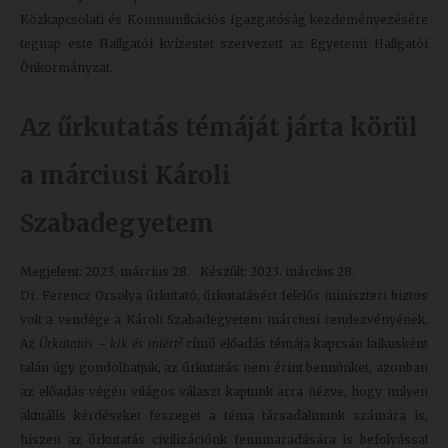
Közkapcsolati és Kommunikációs Igazgatóság kezdeményezésére
tegnap este Hallgatói kvízestet szervezett az Egyetemi Hallgatói
Önkormányzat.
Az űrkutatás témáját járta körül
a márciusi Károli
Szabadegyetem
Megjelent: 2023. március 28.
Készült: 2023. március 28.
Dr. Ferencz Orsolya űrkutató, űrkutatásért felelős miniszteri biztos
volt a vendége a Károli Szabadegyetem márciusi rendezvényének.
Az
Űrkutatás – kik és miért?
című előadás témája kapcsán laikusként
talán úgy gondolhatjuk, az űrkutatás nem érint bennünket, azonban
az előadás végén világos választ kaptunk arra nézve, hogy milyen
aktuális kérdéseket feszeget a téma társadalmunk számára is,
hiszen az űrkutatás civilizációnk fennmaradására is befolyással