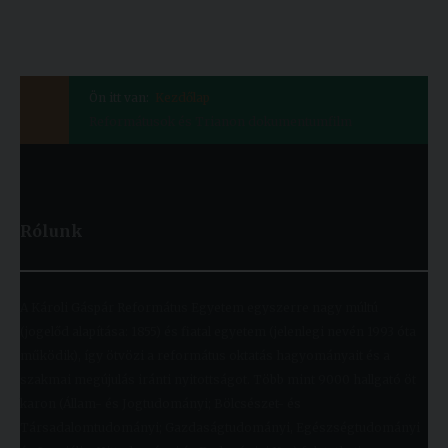
Ön itt van:
Kezdőlap
Reformátusok és Trianon dokumentumfilm
Rólunk
A Károli Gáspár Református Egyetem egyszerre nagy múltú
(jogelőd alapítása: 1855) és fiatal egyetem (jelenlegi nevén 1993 óta
működik), így ötvözi a református oktatás hagyományait és a
szakmai megújulás iránti nyitottságot. Több mint 9000 hallgató öt
karon (Állam- és Jogtudományi; Bölcsészet- és
Társadalomtudományi; Gazdaságtudományi, Egészségtudományi