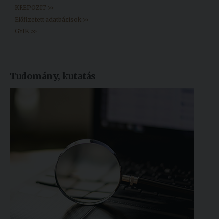
KREPOZIT >>
Előfizetett adatbázisok >>
GYIK >>
Tudomány, kutatás