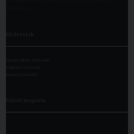
és Szociális; Hittudományi és Pedagógiai Kar) folytathatja a
tanulmányait.
Hírlevelek
Munkavállalói hírlevelek
Hallgatói hírlevelek
Alumni hírlevelek
Károli magazin