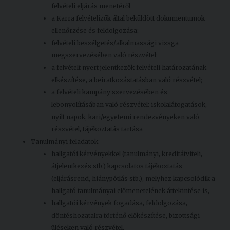
felvételi eljárás menetéről
a Karra felvételizők által beküldött dokumentumok
ellenőrzése és feldolgozása;
felvételi beszélgetés/alkalmassági vizsga
megszervezésében való részvétel;
a felvételt nyert jelentkezők felvételi határozatának
elkészítése, a beiratkozástatásban való részvétel;
a felvételi kampány szervezésében és
lebonyolításában való részvétel: iskolalátogatások,
nyílt napok, kari/egyetemi rendezvényeken való
részvétel, tájékoztatás tartása
Tanulmányi feladatok:
hallgatói kérvényekkel (tanulmányi, kreditátviteli,
átjelentkezés stb.) kapcsolatos tájékoztatás
(eljárásrend, hiánypótlás stb.), melyhez kapcsolódik a
hallgató tanulmányai előmenetelének áttekintése is,
hallgatói kérvények fogadása, feldolgozása,
döntéshozatalra történő előkészítése, bizottsági
üléseken való részvétel,