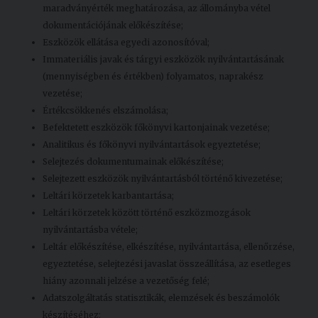
maradványérték meghatározása, az állományba vétel
dokumentációjának előkészítése;
Eszközök ellátása egyedi azonosítóval;
Immateriális javak és tárgyi eszközök nyilvántartásának
(mennyiségben és értékben) folyamatos, naprakész
vezetése;
Értékcsökkenés elszámolása;
Befektetett eszközök főkönyvi kartonjainak vezetése;
Analitikus és főkönyvi nyilvántartások egyeztetése;
Selejtezés dokumentumainak előkészítése;
Selejtezett eszközök nyilvántartásból történő kivezetése;
Leltári körzetek karbantartása;
Leltári körzetek között történő eszközmozgások
nyilvántartásba vétele;
Leltár előkészítése, elkészítése, nyilvántartása, ellenőrzése,
egyeztetése, selejtezési javaslat összeállítása, az esetleges
hiány azonnali jelzése a vezetőség felé;
Adatszolgáltatás statisztikák, elemzések és beszámolók
készítéséhez;