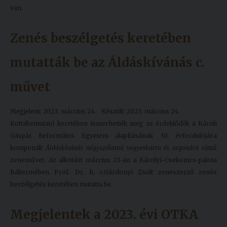
van.
Zenés beszélgetés keretében
mutatták be az Áldáskívánás c.
művet
Megjelent: 2023. március 24.
Készült: 2023. március 24.
Kottabemutató keretében ismerhették meg az érdeklődők a Károli
Gáspár Református Egyetem alapításának 30. évfordulójára
komponált
Áldáskívánás négyszólamú vegyeskarra és orgonára
című
zeneművet. Az alkotást március 23-án a Károlyi-Csekonics-palota
Báltermében
Prof. Dr. h. c.
Gárdonyi Zsolt zeneszerző zenés
beszélgetés keretében mutatta be.
Megjelentek a 2023. évi OTKA