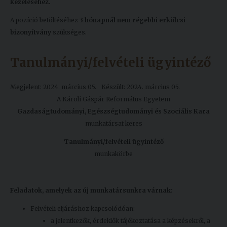
kezeléséhez.
A pozíció betöltéséhez
3 hónapnál nem régebbi erkölcsi
bizonyítvány
szükséges.
Tanulmányi/felvételi ügyintéző
Megjelent: 2024. március 05.
Készült: 2024. március 05.
A Károli Gáspár Református Egyetem
Gazdaságtudományi, Egészségtudományi és Szociális Kara
munkatársat keres
Tanulmányi/felvételi ügyintéző
munkakörbe
Feladatok, amelyek az új munkatársunkra várnak:
Felvételi eljáráshoz kapcsolódóan:
a jelentkezők, érdeklők tájékoztatása a képzésekről, a