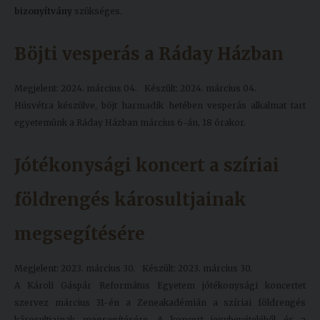
bizonyítvány
szükséges.
Böjti vesperás a Ráday Házban
Megjelent: 2024. március 04.
Készült: 2024. március 04.
Húsvétra készülve, böjt harmadik hetében vesperás alkalmat tart
egyetemünk a Ráday Házban március 6-án, 18 órakor.
Jótékonysági koncert a szíriai
földrengés károsultjainak
megsegítésére
Megjelent: 2023. március 30.
Készült: 2023. március 30.
A Károli Gáspár Református Egyetem jótékonysági koncertet
szervez március 31-én a Zeneakadémián a szíriai földrengés
károsultjainak megsegítésére. A koncert jegybevételéből és a