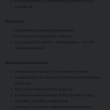
Jó kommunikációs és problémamegoldó képességgel
rendelkezel;
Előnyt jelent:
Ha felsőfokú végzettséggel rendelkezel;
Ha ismered az EOS ügyviteli rendszert;
Ha van hasonló területen – felsőoktatásban - szerzett
munkatapasztalatod;
Amit nyújtani tudunk Neked:
A teljesítményt elismerő, versenyképes jövedelem;
A szakmai tudás és a képességek folyamatos bővítésének a
lehetősége;
Hely, ahová szívesen jársz be dolgozni;
Barátságos munkakörnyezet, fiatal, dinamikus csapat;
Empatikus, segítőkész munkatársak;
Támogató viszonyulás a különböző élethelyzetekhez;