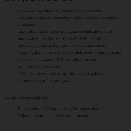
a teljesítményt elismerő, versenyképes jövedelem
a szakmai tudás és képességek folyamatos bővítésének a
lehetősége
támogatás a szakmai és munkatársi beilleszkedésben
munkaidő H– Cs 08.00 – 16.30, P 08.00 – 14.00
Cafeteria juttatás az Egyetem szabályozása szerint
közigazgatási határon kívüli lakóhely esetén napi munkába
járás és hazautazás 100 %-os költségtérítése
tömegközlekedés esetén
50 %-os kedvezményre jogosító utazási utalvány
szemüvegvásárlási támogatás
Foglalkoztatás jellege:
Határozatlan idejű jogviszony, 3 hónap próbaidő
Teljes munkaidős, napi 8 órás munkavégzés