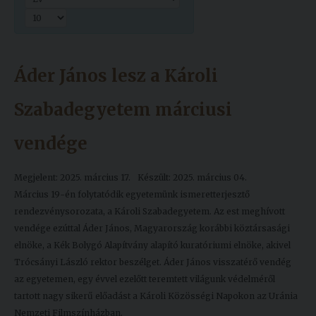
Kiadványok
Szolgáltatásaink
Áder János lesz a Károli
Szabadegyetem márciusi
Nemzetközi
kapcsolatok
vendége
Egyetemi
Lelkészség
Megjelent: 2025. március 17.
Készült: 2025. március 04.
Március 19-én folytatódik egyetemünk ismeretterjesztő
Események
rendezvénysorozata, a Károli Szabadegyetem. Az est meghívott
vendége ezúttal Áder János, Magyarország korábbi köztársasági
Sajtó
elnöke, a Kék Bolygó Alapítvány alapító kuratóriumi elnöke, akivel
Sport
Trócsányi László rektor beszélget. Áder János visszatérő vendég
az egyetemen, egy évvel ezelőtt teremtett világunk védelméről
Junior
tartott nagy sikerű előadást a Károli Közösségi Napokon az Uránia
Akadémia
Nemzeti Filmszínházban.