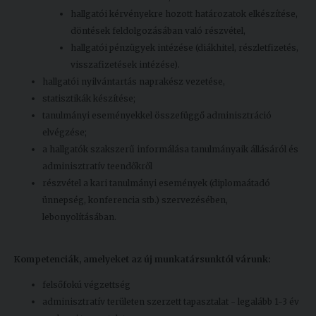
hallgatói kérvényekre hozott határozatok elkészítése,
döntések feldolgozásában való részvétel,
hallgatói pénzügyek intézése (diákhitel, részletfizetés,
visszafizetések intézése).
hallgatói nyilvántartás naprakész vezetése,
statisztikák készítése;
tanulmányi eseményekkel összefüggő adminisztráció
elvégzése;
a hallgatók szakszerű informálása tanulmányaik állásáról és
adminisztratív teendőkről
részvétel a kari tanulmányi események (diplomaátadó
ünnepség, konferencia stb.) szervezésében,
lebonyolításában.
Kompetenciák, amelyeket az új munkatársunktól várunk:
felsőfokú végzettség
adminisztratív területen szerzett tapasztalat - legalább 1-3 év