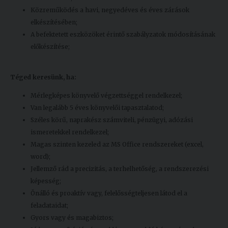
Közreműködés a havi, negyedéves és éves zárások
elkészítésében;
A befektetett eszközöket érintő szabályzatok módosításának
előkészítése;
Téged keresünk, ha:
Mérlegképes könyvelő végzettséggel rendelkezel;
Van legalább 5 éves könyvelői tapasztalatod;
Széles körű, naprakész számviteli, pénzügyi, adózási
ismeretekkel rendelkezel;
Magas szinten kezeled az MS Office rendszereket (excel,
word);
Jellemző rád a precizitás, a terhelhetőség, a rendszerezési
képesség;
Önálló és proaktív vagy, felelősségteljesen látod el a
feladataidat;
Gyors vagy és magabiztos;