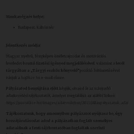
Munkavégzés helye:
Budapest, Kálvin tér
Jelentkezés módja:
Magyar nyelvű, fényképes önéletrajzodat és motivációs
leveledet
bruttó fizetési igényed megjelölésével
, valamint a
levél
tárgyában a „Tárgyi eszköz könyvelő”
pozíció feltüntetésével
várjuk a
hr@kre.hu
e-mail címre.
Pályázatod benyújtása előtt
kérjük, olvasd át az irányadó
adatkezelési tájékoztatót, amelyet megtalálsz az alábbi linken:
https://portal.kre.hu/images/adatvedelem/2022/Allaspalyazatok_adatkez
Tájékoztatunk, hogy amennyiben pályázatot nyújtasz be, úgy
hozzájárulásodat adod a pályázatban foglalt személyes
adataidnak a fenti tájékoztatóban foglaltak szerinti