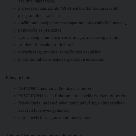
szakmai tapasztalat,
professzionális szintű MS Office (irodai alkalmazások)
programok használata,
önálló munkavégzésre és csapatmunkára való alkalmasság,
pontosság és precizitás,
igényesség a munkájára és önmagára nézve egyaránt,
rendszerben való gondolkodás,
udvariasság, empátia, szolgáltatási szemlélet,
jó kommunikációs képesség írásban és szóban.
Előnyt jelent:
NEPTUN Tanulmányi Rendszer ismerete,
POSZEIDON Irat és Dokumentumkezelő rendszer ismerete,
felsőoktatási intézményben tanulmányi ügyek intézésében
szerzett több éves gyakorlat,
angol nyelv társalgási szintű nyelvtudás.
Amit az új munkatársunknak kínálunk: