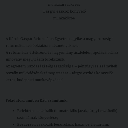
munkatársat keres
Tárgyi eszköz könyvelő
munkakörbe
A Károli Gáspár Református Egyetem egyike a magyarországi
református felsőoktatási intézményeknek.
A református értékrend és hagyomány tiszteletén, ápolásán túl az
innovatív megújulásra törekszünk.
Az egyetem Gazdasági Főigazgatósága – pénzügyi és számviteli
osztály működésének támogatására - tárgyi eszköz könyvelőt
keres, budapesti munkavégzéssel.
Feladatok, amiben Rád számítunk:
Befektetett eszközök (immateriális javak, tárgyi eszközök)
számláinak könyvelése;
Beszerzett eszközök besorolása, hasznos élettartam,