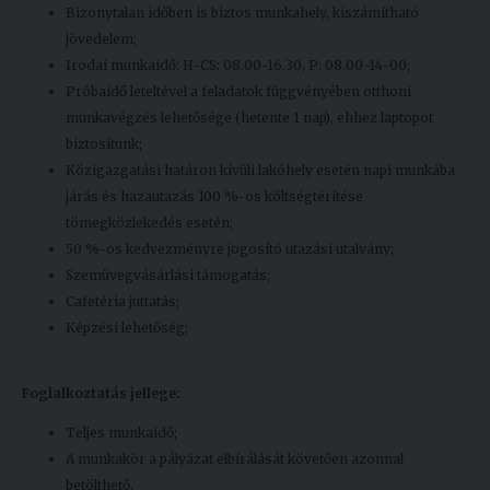
Bizonytalan időben is biztos munkahely, kiszámítható
jövedelem;
Irodai munkaidő: H-CS: 08.00-16.30, P: 08.00-14-00;
Próbaidő leteltével a feladatok függvényében otthoni
munkavégzés lehetősége (hetente 1 nap), ehhez laptopot
biztosítunk;
Közigazgatási határon kívüli lakóhely esetén napi munkába
járás és hazautazás 100 %-os költségtérítése
tömegközlekedés esetén;
50 %-os kedvezményre jogosító utazási utalvány;
Szemüvegvásárlási támogatás;
Cafetéria juttatás;
Képzési lehetőség;
Foglalkoztatás jellege:
Teljes munkaidő;
A munkakör a pályázat elbírálását követően azonnal
betölthető.