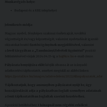
Munkavégzés helye:
Budapest és a KRE telephelyei
Jelentkezés módja:
Magyar nyelvű, fényképes szakmai önéletrajzát, továbbá
végzettségét és/vagy képzettségét, valamint nyelvtudását igazoló
okiratokat bruttó
fizetési igényének megjelölésével,
valamint
a
levél tárgyában a „Tanulmányi/felvételi ügyintéző”
pozíció
feltüntetésével várjuk 2024.04.15-ig a
hr@kre.hu
e-mail címre.
Pályázata benyújtása előtt
kérjük olvassa át az irányadó
adatkezelési tájékoztatót, amelyet megtalál az alábbi linken:
https://portal.kre.hu/images/adatvedelem/2022/Allaspalyazatok_adatkez
Tájékoztatjuk, hogy amennyiben pályázatot nyújt be, úgy
hozzájárulását adja a pályázatban foglalt személyes adatainak
a fenti tájékoztatóban foglaltak szerinti kezeléséhez.
A pozíció betöltéséhez
3 hónapnál nem régebbi erkölcsi