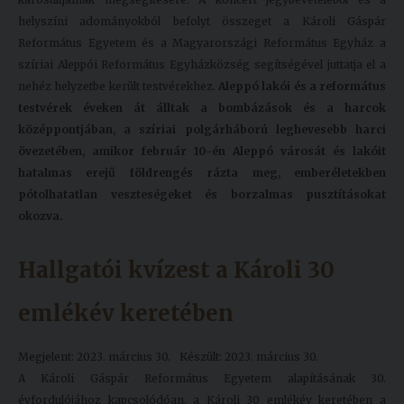
helyszíni adományokból befolyt összeget a Károli Gáspár
Református Egyetem és a Magyarországi Református Egyház a
szíriai Aleppói Református Egyházközség segítségével juttatja el a
nehéz helyzetbe került testvérekhez.
Aleppó lakói és a református
testvérek éveken át álltak a bombázások és a harcok
középpontjában, a szíriai polgárháború leghevesebb harci
övezetében, amikor február 10-én Aleppó városát és lakóit
hatalmas erejű földrengés rázta meg, emberéletekben
pótolhatatlan veszteségeket és borzalmas pusztításokat
okozva.
Hallgatói kvízest a Károli 30
emlékév keretében
Megjelent: 2023. március 30.
Készült: 2023. március 30.
A Károli Gáspár Református Egyetem alapításának 30.
évfordulójához kapcsolódóan, a Károli 30 emlékév keretében a