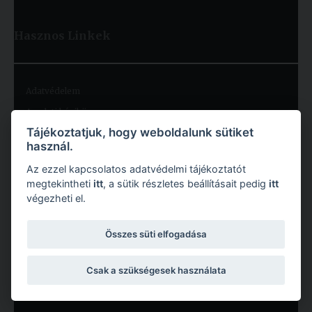
Hasznos
Linkek
Adatvédelem
Arculati kézikönyv
Tájékoztatjuk, hogy weboldalunk sütiket
Állásajánlatok
használ.
Közérdekű adatok
Az ezzel kapcsolatos adatvédelmi tájékoztatót
Belső nyomtatványok
megtekintheti
itt
, a sütik részletes beállításait pedig
itt
Ösztöndíjak
végezheti el.
Tanulmányi tájékoztatók
Összes süti elfogadása
Egyetemi Lelkészség
Blog
Csak a szükségesek használata
Névjegy