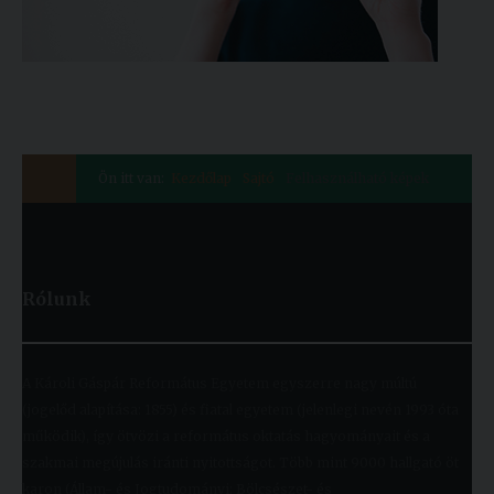
Ön itt van:
Kezdőlap
Sajtó
Felhasználható képek
Rólunk
A Károli Gáspár Református Egyetem egyszerre nagy múltú
(jogelőd alapítása: 1855) és fiatal egyetem (jelenlegi nevén 1993 óta
működik), így ötvözi a református oktatás hagyományait és a
szakmai megújulás iránti nyitottságot. Több mint 9000 hallgató öt
karon (Állam- és Jogtudományi; Bölcsészet- és