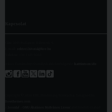
Kapcsolat
Cím:
1091 Budapest, Kálvin tér 9.
E-mail:
rektori.hivatal@kre.hu
Telefon:
+36 1 455 9060
A kari Tanulmányi Osztályok elérhetőségeiért
kattintson ide
.
Copyright © 2026 KRE. Minden jog fenntartva. Designed by
Bowthemes.com
.
A
Joomla!
a
GNU Általános Nyilvános Licenc
alatt kiadott szabad