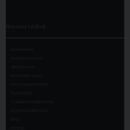
Hasznos
Linkek
Adatvédelem
Arculati kézikönyv
Állásajánlatok
Közérdekű adatok
Belső nyomtatványok
Ösztöndíjak
Tanulmányi tájékoztatók
Egyetemi Lelkészség
Blog
Névjegy