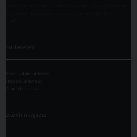
Társadalomtudományi; Gazdaságtudományi, Egészségtudományi
és Szociális; Hittudományi és Pedagógiai Kar) folytathatja a
tanulmányait.
Hírlevelek
Munkavállalói hírlevelek
Hallgatói hírlevelek
Alumni hírlevelek
Károli magazin