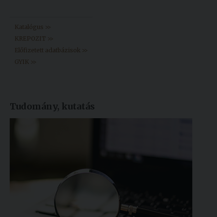
Könyvtár >>
Katalógus >>
KREPOZIT >>
Előfizetett adatbázisok >>
GYIK >>
Tudomány, kutatás