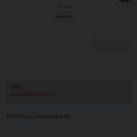
Szolgáltatásaink
Keresés
Nemzetközi
kapcsolatok
Egyetemi
Lelkészség
Egyetemünk
Események
Sajtó
Oktatás
×
Hiba
Sport
Kutatás
Nem található kategória
Junior
Felvételizőknek
Akadémia
Következő
események
Hallgatóinknak