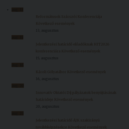
Kiadványok
aug.
13
Reformátusok Szárszói Konferenciája
Következő események
Szolgáltatásaink
13, augusztus
aug.
15
Nemzetközi
Jelentkezési határidő előadóknak HIT2026
kapcsolatok
konferenciára
Következő események
15, augusztus
Egyetemi
aug.
16
Lelkészség
Károli Gólyatábor
Következő események
16, augusztus
Események
aug.
20
Innovatív Oktatói Díj pályázatok benyújtásának
Sajtó
határideje
Következő események
Sport
20, augusztus
aug.
23
Junior
Jelentkezési határidő ÁJK szakirányú
Akadémia
továbbképzésekre
Következő események