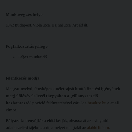
Munkavégzés helye:
1042 Budapest, Viola utca, Hajnal utca, Árpád út.
Foglalkoztatás jellege:
Teljes munkaidő
Jelentkezés módja:
Magyar nyelvű, fényképes önéletrajzát bruttó
fizetési igényének
megjelölésével
a
levél tárgyában a „villanyszerelő
karbantartó”
pozíció feltüntetésével várjuk a
hr@kre.hu
e-mail
címre.
Pályázata benyújtása előtt
kérjük, olvassa át az irányadó
adatkezelési tájékoztatót, amelyet megtalál az
alábbi linken
.