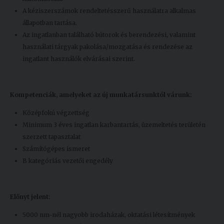
A kéziszerszámok rendeltetésszerű használatra alkalmas
állapotban tartása.
Az ingatlanban található bútorok és berendezési, valamint
használati tárgyak pakolása/mozgatása és rendezése az
ingatlant használók elvárásai szerint.
Kompetenciák, amelyeket az új munkatársunktól várunk:
Középfokú végzettség
Minimum 3 éves ingatlan karbantartás, üzemeltetés területén
szerzett tapasztalat
Számítógépes ismeret
B kategóriás vezetői engedély
Előnyt jelent:
5000 nm-nél nagyobb irodaházak, oktatási létesítmények