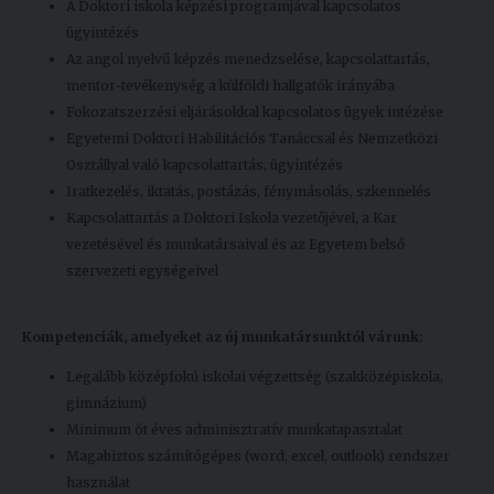
A Doktori iskola képzési programjával kapcsolatos
ügyintézés
Az angol nyelvű képzés menedzselése, kapcsolattartás,
mentor-tevékenység a külföldi hallgatók irányába
Fokozatszerzési eljárásokkal kapcsolatos ügyek intézése
Egyetemi Doktori Habilitációs Tanáccsal és Nemzetközi
Osztállyal való kapcsolattartás, ügyintézés
Iratkezelés, iktatás, postázás, fénymásolás, szkennelés
Kapcsolattartás a Doktori Iskola vezetőjével, a Kar
vezetésével és munkatársaival és az Egyetem belső
szervezeti egységeivel
Kompetenciák, amelyeket az új munkatársunktól várunk:
Legalább középfokú iskolai végzettség (szakközépiskola,
gimnázium)
Minimum öt éves adminisztratív munkatapasztalat
Magabiztos számítógépes (word, excel, outlook) rendszer
használat