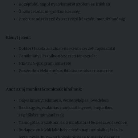
Középfokú angol nyelvismeret szóban és írásban
Önálló feladat megoldási készség
Precíz rendszerező és szervező készség, megbízhatóság
Előnyt jelent:
Doktori Iskola asszisztenseként szerzett tapasztalat
Tanulmányi Osztályon szerzett tapasztalat
NEPTUN-program ismerete
Poszeidon elektronikus iktatási rendszer ismerete
Amit az új munkatársunknak kínálunk:
Teljesítményt elismerő, versenyképes jövedelem
Barátságos, családias munkakörnyezet, empatikus,
segítőkész munkatársak
Támogatás a szakmai és a munkatársi beilleszkedésedben
Budapesten kívüli lakóhely esetén napi munkába járás és
hazautazás 100%-os költségtérítése tömegközlekedés