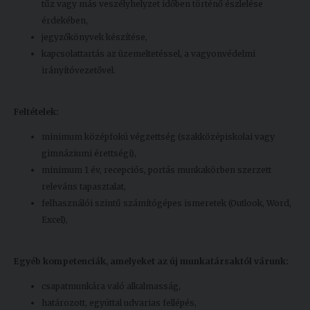
tűz vagy más veszélyhelyzet időben történő észlelése
érdekében,
jegyzőkönyvek készítése,
kapcsolattartás az üzemeltetéssel, a vagyonvédelmi
irányítóvezetővel.
Feltételek:
minimum középfokú végzettség (szakközépiskolai vagy
gimnáziumi érettségi),
minimum 1 év, recepciós, portás munkakörben szerzett
releváns tapasztalat,
felhasználói szintű számítógépes ismeretek (Outlook, Word,
Excel),
Egyéb kompetenciák, amelyeket az új munkatársaktól várunk:
csapatmunkára való alkalmasság,
határozott, egyúttal udvarias fellépés,