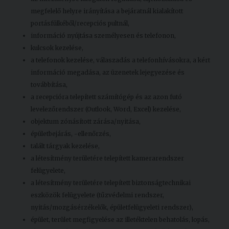
megfelelő helyre irányítása a bejáratnál kialakított
portásfülkéből/recepciós pultnál,
információ nyújtása személyesen és telefonon,
kulcsok kezelése,
a telefonok kezelése, válaszadás a telefonhívásokra, a kért
információ megadása, az üzenetek lejegyezése és
továbbítása,
a recepcióra telepített számítógép és az azon futó
levelezőrendszer (Outlook, Word, Excel) kezelése,
objektum zónásított zárása/nyitása,
épületbejárás, -ellenőrzés,
talált tárgyak kezelése,
a létesítmény területére telepített kamerarendszer
felügyelete,
a létesítmény területére telepített biztonságtechnikai
eszközök felügyelete (tűzvédelmi rendszer,
nyitás/mozgásérzékelők, épületfelügyeleti rendszer),
épület, terület megfigyelése az illetéktelen behatolás, lopás,