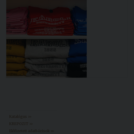
Könyvtár >>
Katalógus >>
KREPOZIT >>
Előfizetett adatbázisok >>