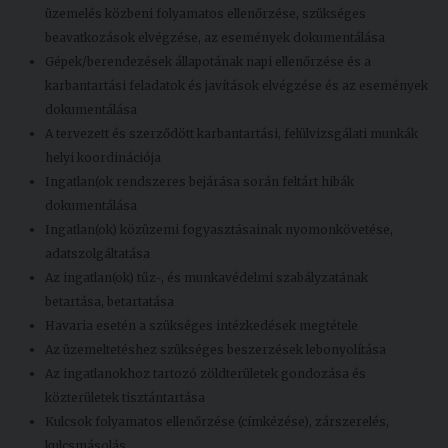
üzemelés közbeni folyamatos ellenőrzése, szükséges
beavatkozások elvégzése, az események dokumentálása
Gépek/berendezések állapotának napi ellenőrzése és a
karbantartási feladatok és javítások elvégzése és az események
dokumentálása
A tervezett és szerződött karbantartási, felülvizsgálati munkák
helyi koordinációja
Ingatlan(ok rendszeres bejárása során feltárt hibák
dokumentálása
Ingatlan(ok) közüzemi fogyasztásainak nyomonkövetése,
adatszolgáltatása
Az ingatlan(ok) tűz-, és munkavédelmi szabályzatának
betartása, betartatása
Havaria esetén a szükséges intézkedések megtétele
Az üzemeltetéshez szükséges beszerzések lebonyolítása
Az ingatlanokhoz tartozó zöldterületek gondozása és
közterületek tisztántartása
Kulcsok folyamatos ellenőrzése (címkézése), zárszerelés,
kulcsmásolás