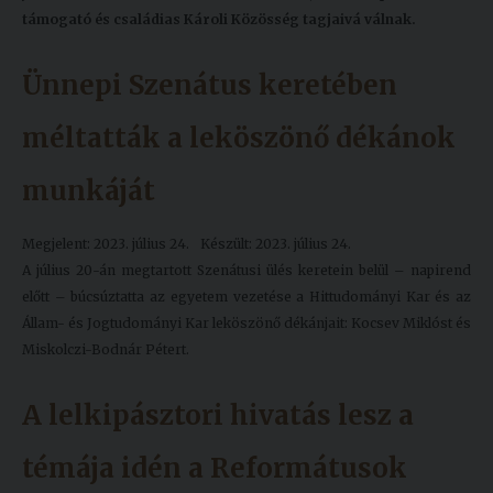
támogató és családias Károli Közösség tagjaivá válnak.
Ünnepi Szenátus keretében
méltatták a leköszönő dékánok
munkáját
Megjelent: 2023. július 24.
Készült: 2023. július 24.
A július 20-án megtartott Szenátusi ülés keretein belül – napirend
előtt – búcsúztatta az egyetem vezetése a Hittudományi Kar és az
Állam- és Jogtudományi Kar leköszönő dékánjait: Kocsev Miklóst és
Miskolczi-Bodnár Pétert.
A lelkipásztori hivatás lesz a
témája idén a Reformátusok