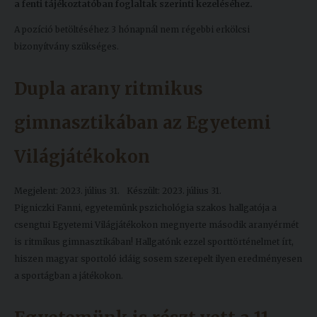
a fenti tájékoztatóban foglaltak szerinti kezeléséhez.
A pozíció betöltéséhez 3 hónapnál nem régebbi erkölcsi
bizonyítvány szükséges.
Dupla arany ritmikus
gimnasztikában az Egyetemi
Világjátékokon
Megjelent: 2023. július 31.
Készült: 2023. július 31.
Pigniczki Fanni, egyetemünk pszichológia szakos hallgatója a
csengtui Egyetemi Világjátékokon megnyerte második aranyérmét
is ritmikus gimnasztikában! Hallgatónk ezzel sporttörténelmet írt,
hiszen magyar sportoló idáig sosem szerepelt ilyen eredményesen
a sportágban a játékokon.