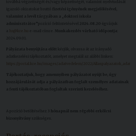
továbbá végzettségét és/vagy képzettségét, valamint nyelvtudását
igazoló okiratokat bruttó
fizetési igényének megjelölésével,
valamint a levél tárgyában a
„
doktori iskola
adminisztrátor
”
pozíció feltüntetésével
2024.08.20-ig
várjuk
a
hr@kre.hu
e-mail címre.
Munkakezdés várható időpontja
:
2024.09.01.
Pályázata benyújtása előtt
kérjük, olvassa át az irányadó
adatkezelési tájékoztatót, amelyet megtalál az alábbi linken:
https://portal.kre.hu/images/adatvedelem/2022/Allaspalyazatok_adatkez
Tájékoztatjuk, hogy amennyiben pályázatot nyújt be, úgy
hozzájárulását adja a pályázatban foglalt személyes adatainak
a fenti tájékoztatóban foglaltak szerinti kezeléséhez.
A pozíció betöltéséhez
3 hónapnál nem régebbi erkölcsi
bizonyítvány
szükséges.