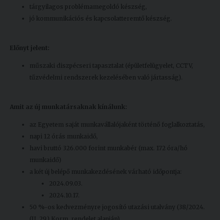
tárgyilagos problémamegoldó készség,
jó kommunikációs és kapcsolatteremtő készség.
Előnyt jelent:
műszaki diszpécseri tapasztalat (épületfelügyelet, CCTV,
tűzvédelmi rendszerek kezelésében való jártasság).
Amit az új munkatársaknak kínálunk:
az Egyetem saját munkavállalójaként történő foglalkoztatás,
napi 12 órás munkaidő,
havi bruttó 326.000 forint munkabér (max. 172 óra/hó
munkaidő)
a két új belépő munkakezdésének várható időpontja:
2024.09.03.
2024.10.17.
50 %-os kedvezményre jogosító utazási utalvány (38/2024.
(II. 29.) Korm. rendelet alapján)