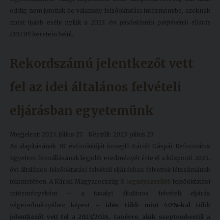
eddig nem jutottak be valamely felsőoktatási intézménybe, azoknak
most újabb esély nyílik a
2023. évi felsőoktatási pótfelvételi eljárás
(2023P)
keretein belül.
Rekordszámú jelentkezőt vett
fel az idei általános felvételi
eljárásban egyetemünk
Megjelent: 2023. július 27.
Készült: 2023. július 27.
Az alapításának 30. évfordulóját ünneplő Károli Gáspár Református
Egyetem fennállásának legjobb eredményét érte el a központi 2023.
évi általános felsőoktatási felvételi eljárásban felvettek létszámának
tekintetében. A Károli Magyarország
8. legnépszerűbb
felsőoktatási
intézményeként – a tavalyi általános felvételi eljárás
végeredményéhez képest –
idén több mint 40%-kal több
jelentkezőt vett fel a 2023/2024. tanévre, akik szeptembertől a