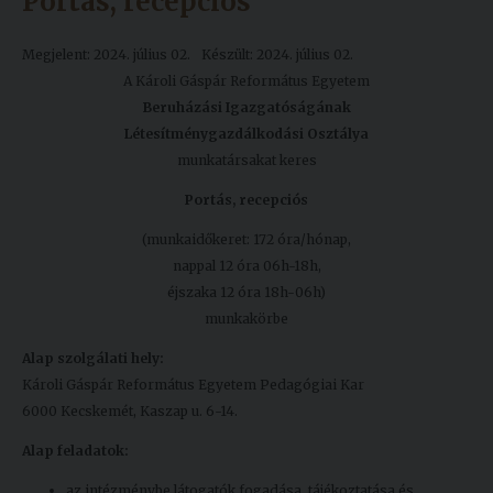
Portás, recepciós
Megjelent: 2024. július 02.
Készült: 2024. július 02.
A Károli Gáspár Református Egyetem
Beruházási Igazgatóságának
Létesítménygazdálkodási Osztálya
munkatársakat keres
Portás, recepciós
(munkaidőkeret: 172 óra/hónap,
nappal 12 óra 06h-18h,
éjszaka 12 óra 18h-06h)
munkakörbe
Alap szolgálati hely:
Károli Gáspár Református Egyetem Pedagógiai Kar
6000 Kecskemét, Kaszap u. 6-14.
Alap feladatok:
az intézménybe látogatók fogadása, tájékoztatása és