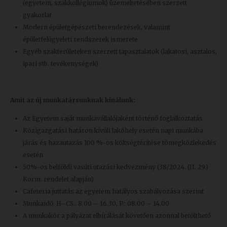
(egyetem, szakkollégiumok) üzemeltetésében szerzett
gyakorlat
Modern épületgépészeti berendezések, valamint
épületfelügyeleti rendszerek ismerete
Egyéb szakterületeken szerzett tapasztalatok (lakatosi, asztalos,
ipari stb. tevékenységek)
Amit az új munkatársunknak kínálunk:
Az Egyetem saját munkavállalójaként történő foglalkoztatás
Közigazgatási határon kívüli lakóhely esetén napi munkába
járás és hazautazás 100 %-os költségtérítése tömegközlekedés
esetén
50%-os belföldi vasúti utazási kedvezmény (38/2024. (II. 29.)
Korm. rendelet alapján)
Cafeteria juttatás az egyetem hatályos szabályozása szerint
Munkaidő: H–CS.: 8.00 – 16.30, P.: 08.00 – 14.00
A munkakör a pályázat elbírálását követően azonnal betölthető