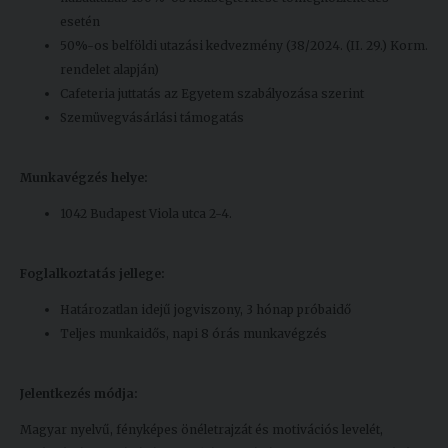
esetén
50%-os belföldi utazási kedvezmény (38/2024. (II. 29.) Korm.
rendelet alapján)
Cafeteria juttatás az Egyetem szabályozása szerint
Szemüvegvásárlási támogatás
Munkavégzés helye:
1042 Budapest Viola utca 2-4.
Foglalkoztatás jellege:
Határozatlan idejű jogviszony, 3 hónap próbaidő
Teljes munkaidős, napi 8 órás munkavégzés
Jelentkezés módja:
Magyar nyelvű, fényképes önéletrajzát és motivációs levelét,