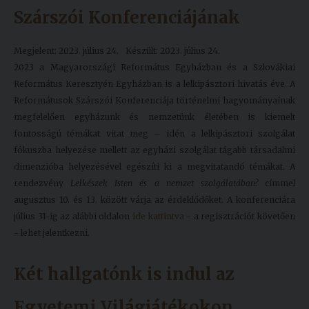
Szárszói Konferenciájának
Megjelent: 2023. július 24.
Készült: 2023. július 24.
2023 a Magyarországi Református Egyházban és a Szlovákiai
Református Keresztyén Egyházban is a lelkipásztori hivatás éve. A
Reformátusok Szárszói Konferenciája történelmi hagyományainak
megfelelően egyházunk és nemzetünk életében is kiemelt
fontosságú témákat vitat meg – idén a lelkipásztori szolgálat
fókuszba helyezése mellett az egyházi szolgálat tágabb társadalmi
dimenzióba helyezésével egészíti ki a megvitatandó témákat. A
rendezvény
Lelkészek Isten és a nemzet szolgálatában?
címmel
augusztus 10. és 13. között várja az érdeklődőket. A konferenciára
július 31-ig az alábbi oldalon
ide kattintva
- a regisztrációt követően
- lehet jelentkezni.
Két hallgatónk is indul az
Egyetemi Világjátékokon