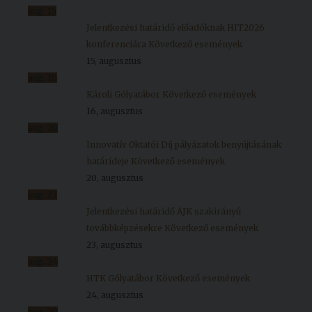
aug.
15
Jelentkezési határidő előadóknak HIT2026
konferenciára
Következő események
15, augusztus
aug.
16
Károli Gólyatábor
Következő események
16, augusztus
aug.
20
Innovatív Oktatói Díj pályázatok benyújtásának
határideje
Következő események
20, augusztus
aug.
23
Jelentkezési határidő ÁJK szakirányú
továbbképzésekre
Következő események
23, augusztus
aug.
24
HTK Gólyatábor
Következő események
24, augusztus
aug.
30