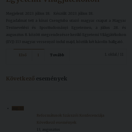
Megjelent: 2023. július 18.
Készült: 2023. július 18.
Fogadalmat tett a kínai Csengtuba utazó magyar csapat a Magyar
Testnevelési és Sporttudományi Egyetemen, a július 28. és
augusztus 8. között megrendezésre kerülő Egyetemi Világjátékokon
(EVJ) 113 magyar versenyző indul majd, köztük két károlis hallgató.
1. oldal / 11
Első
1
Tovább
Következő
események
aug.
13
Reformátusok Szárszói Konferenciája
Következő események
13, augusztus