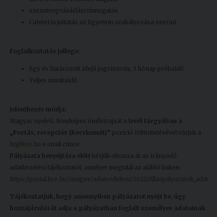
szemüvegvásárlási támogatás
Cafeteria juttatás az Egyetem szabályozása szerint
Foglalkoztatás jellege:
Egy év határozott idejű jogviszony, 3 hónap próbaidő
Teljes munkaidő
Jelentkezés módja:
Magyar nyelvű, fényképes önéletrajzát a
levél tárgyában a
„Portás, recepciós (Kecskemét)”
pozíció feltüntetésével várjuk a
hr@kre.hu
e-mail címre.
Pályázata benyújtása előtt
kérjük olvassa át az irányadó
adatkezelési tájékoztatót, amelyet megtalál az alábbi linken:
https://portal.kre.hu/images/adatvedelem/2022/Allaspalyazatok_adatkez
Tájékoztatjuk, hogy amennyiben pályázatot nyújt be, úgy
hozzájárulását adja a pályázatban foglalt személyes adatainak