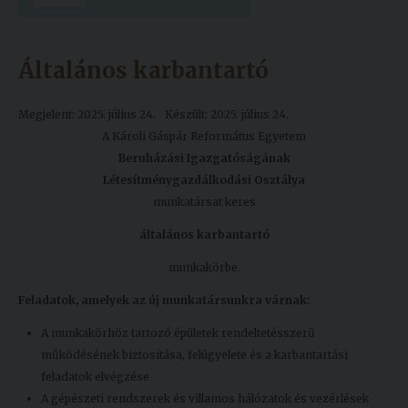
Kiadványok
Általános karbantartó
Szolgáltatásaink
Megjelent: 2025. július 24.
Készült: 2025. július 24.
A Károli Gáspár Református Egyetem
Nemzetközi
Beruházási Igazgatóságának
kapcsolatok
Létesítménygazdálkodási Osztálya
Egyetemi
munkatársat keres
Lelkészség
általános karbantartó
Események
munkakörbe.
Sajtó
Feladatok, amelyek az új munkatársunkra várnak:
A munkakörhöz tartozó épületek rendeltetésszerű
Sport
működésének biztosítása, felügyelete és a karbantartási
Junior
feladatok elvégzése
Akadémia
A gépészeti rendszerek és villamos hálózatok és vezérlések