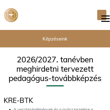
Képzéseink
2026/2027. tanévben
meghirdetni tervezett
pedagógus-továbbképzés
KRE-BTK
A veszteségélmények és a gyász kezelése a