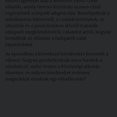
Külön figyelmet kap a
Mellettem elférsz
című
előadás, amely Grecsó Krisztián azonos című
regényének színpadi adaptációja. Beszélgetünk a
műválasztás hátteréről, a családi történetek, az
identitás és a generációkon átívelő traumák
színpadi megjelenítéséről, valamint arról, hogyan
formálták az előadást a hallgatók saját
tapasztalatai.
Az epizódban a következő kérdésekre kerestük a
választ: hogyan gondolkodnak ma a fiatalok a
színházról, miért fontos a közösségi alkotás
élménye, és milyen kérdéseket érdemes
magunkkal vinnünk egy előadás után?