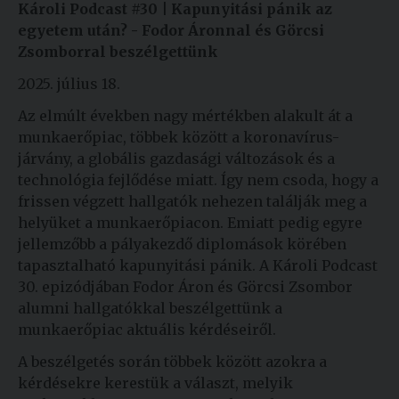
Károli Podcast #30 |
Kapunyitási pánik az
egyetem után? - Fodor Áronnal és Görcsi
Zsomborral beszélgettünk
2025. július 18.
Az elmúlt években nagy mértékben alakult át a
munkaerőpiac, többek között a koronavírus-
járvány, a globális gazdasági változások és a
technológia fejlődése miatt. Így nem csoda, hogy a
frissen végzett hallgatók nehezen találják meg a
helyüket a munkaerőpiacon. Emiatt pedig egyre
jellemzőbb a pályakezdő diplomások körében
tapasztalható kapunyitási pánik. A Károli Podcast
30. epizódjában Fodor Áron és Görcsi Zsombor
alumni hallgatókkal beszélgettünk a
munkaerőpiac aktuális kérdéseiről.
A beszélgetés során többek között azokra a
kérdésekre kerestük a választ, melyik