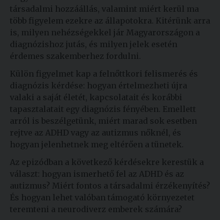
társadalmi hozzáállás, valamint miért kerül ma
több figyelem ezekre az állapotokra. Kitérünk arra
is, milyen nehézségekkel jár Magyarországon a
diagnózishoz jutás, és milyen jelek esetén
érdemes szakemberhez fordulni.
Külön figyelmet kap a felnőttkori felismerés és
diagnózis kérdése: hogyan értelmezheti újra
valaki a saját életét, kapcsolatait és korábbi
tapasztalatait egy diagnózis fényében. Emellett
arról is beszélgetünk, miért marad sok esetben
rejtve az ADHD vagy az autizmus nőknél, és
hogyan jelenhetnek meg eltérően a tünetek.
Az epizódban a következő kérdésekre kerestük a
választ: hogyan ismerhető fel az ADHD és az
autizmus? Miért fontos a társadalmi érzékenyítés?
És hogyan lehet valóban támogató környezetet
teremteni a neurodiverz emberek számára?