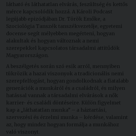
látható és láthatatlan elvárás, feszültség és kettős
mérce kapcsolódik hozzá. A Károli Podcast
legújabb epizódjában Dr. Török Emőke, a
Szociológia Tanszék tanszékvezetője, egyetemi
docense segít mélyebben megérteni, hogyan
alakultak és hogyan változnak a nemi
szerepekkel kapcsolatos társadalmi attitűdök
Magyarországon.
A beszélgetés során szó esik arról, mennyiben
tükrözik a hazai viszonyok a tradicionális nemi
szerepfelfogást, hogyan gondolkodnak a fiatalabb
generációk a munkáról és a családról, és milyen
hatással vannak a társadalmi elvárások a nők
karrier- és családi döntéseire. Külön figyelmet
kap a „láthatatlan munka” – a háztartási,
szervezési és érzelmi munka – kérdése, valamint
az, hogy mindez hogyan formálja a munkához
való viszonyt.