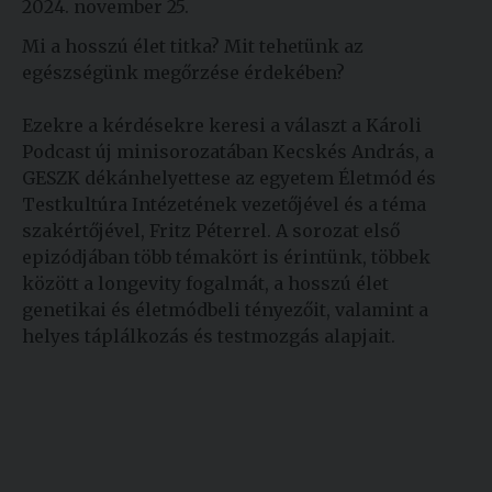
2024. november 25.
Mi a hosszú élet titka? Mit tehetünk az
egészségünk megőrzése érdekében?
Ezekre a kérdésekre keresi a választ a Károli
Podcast új minisorozatában Kecskés András, a
GESZK dékánhelyettese az egyetem Életmód és
Testkultúra Intézetének vezetőjével és a téma
szakértőjével, Fritz Péterrel. A sorozat első
epizódjában több témakört is érintünk, többek
között a longevity fogalmát, a hosszú élet
genetikai és életmódbeli tényezőit, valamint a
helyes táplálkozás és testmozgás alapjait.