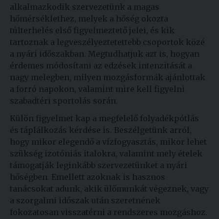
alkalmazkodik szervezetünk a magas
hőmérséklethez, melyek a hőség okozta
túlterhelés első figyelmeztető jelei, és kik
tartoznak a legveszélyeztetettebb csoportok közé
a nyári időszakban. Megtudhatjuk azt is, hogyan
érdemes módosítani az edzések intenzitását a
nagy melegben, milyen mozgásformák ajánlottak
a forró napokon, valamint mire kell figyelni
szabadtéri sportolás során.
Külön figyelmet kap a megfelelő folyadékpótlás
és táplálkozás kérdése is. Beszélgetünk arról,
hogy mikor elegendő a vízfogyasztás, mikor lehet
szükség izotóniás italokra, valamint mely ételek
támogatják leginkább szervezetünket a nyári
hőségben. Emellett azoknak is hasznos
tanácsokat adunk, akik ülőmunkát végeznek, vagy
a szorgalmi időszak után szeretnének
fokozatosan visszatérni a rendszeres mozgáshoz.