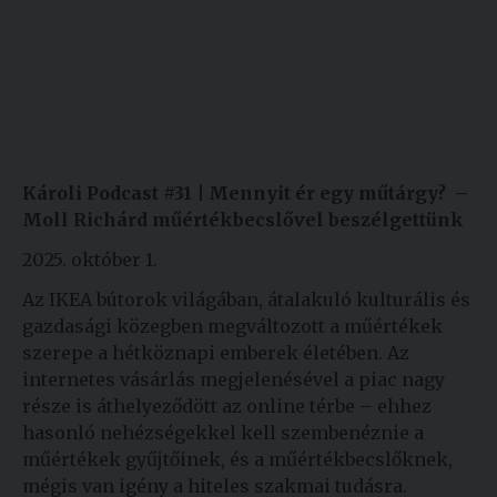
Károli Podcast #31 | Mennyit ér egy műtárgy? –
Moll Richárd műértékbecslővel beszélgettünk
2025. október 1.
Az IKEA bútorok világában, átalakuló kulturális és
gazdasági közegben megváltozott a műértékek
szerepe a hétköznapi emberek életében. Az
internetes vásárlás megjelenésével a piac nagy
része is áthelyeződött az online térbe – ehhez
hasonló nehézségekkel kell szembenéznie a
műértékek gyűjtőinek, és a műértékbecslőknek,
mégis van igény a hiteles szakmai tudásra.