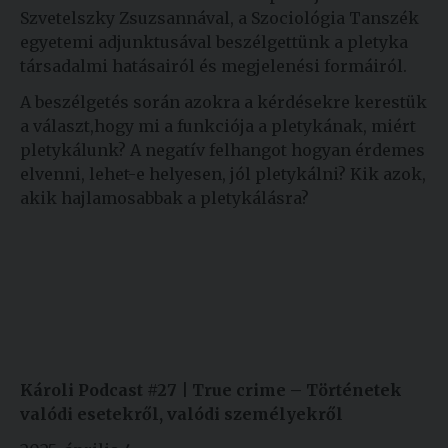
Szvetelszky Zsuzsannával, a Szociológia Tanszék
egyetemi adjunktusával beszélgettünk a pletyka
társadalmi hatásairól és megjelenési formáiról.
A beszélgetés során azokra a kérdésekre kerestük
a választ,hogy mi a funkciója a pletykának, miért
pletykálunk? A negatív felhangot hogyan érdemes
elvenni, lehet-e helyesen, jól pletykálni? Kik azok,
akik hajlamosabbak a pletykálásra?
Károli Podcast #27 |
True crime – Történetek
valódi esetekről, valódi személyekről