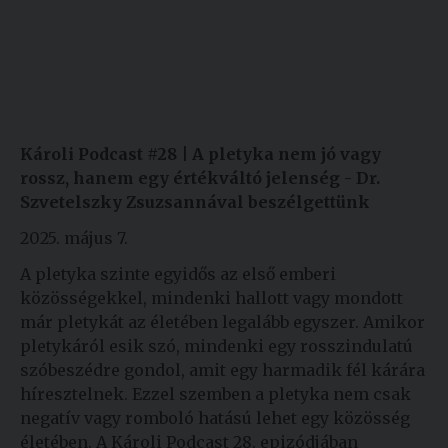
Károli Podcast #28 |
A pletyka nem jó vagy
rossz, hanem egy értékváltó jelenség - Dr.
Szvetelszky Zsuzsannával beszélgettünk
2025. május 7.
A pletyka szinte egyidős az első emberi
közösségekkel, mindenki hallott vagy mondott
már pletykát az életében legalább egyszer. Amikor
pletykáról esik szó, mindenki egy rosszindulatú
szóbeszédre gondol, amit egy harmadik fél kárára
híresztelnek. Ezzel szemben a pletyka nem csak
negatív vagy romboló hatású lehet egy közösség
életében. A Károli Podcast 28. epizódjában