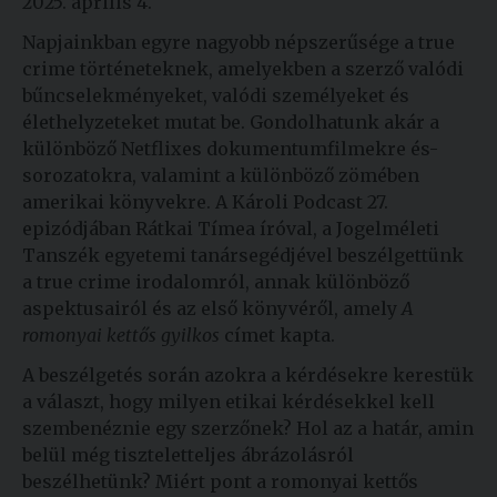
2025. április 4.
Napjainkban egyre nagyobb népszerűsége a true
crime történeteknek, amelyekben a szerző valódi
bűncselekményeket, valódi személyeket és
élethelyzeteket mutat be. Gondolhatunk akár a
különböző Netflixes dokumentumfilmekre és-
sorozatokra, valamint a különböző zömében
amerikai könyvekre. A Károli Podcast 27.
epizódjában Rátkai Tímea íróval, a Jogelméleti
Tanszék egyetemi tanársegédjével beszélgettünk
a true crime irodalomról, annak különböző
aspektusairól és az első könyvéről, amely
A
romonyai kettős gyilkos
címet kapta.
A beszélgetés során azokra a kérdésekre kerestük
a választ, hogy milyen etikai kérdésekkel kell
szembenéznie egy szerzőnek? Hol az a határ, amin
belül még tiszteletteljes ábrázolásról
beszélhetünk? Miért pont a romonyai kettős