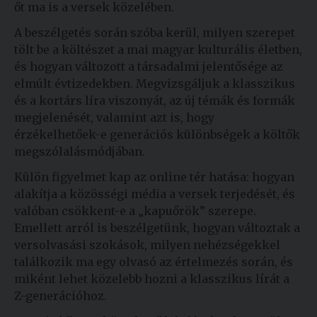
őt ma is a versek közelében.
A beszélgetés során szóba kerül, milyen szerepet
tölt be a költészet a mai magyar kulturális életben,
és hogyan változott a társadalmi jelentősége az
elmúlt évtizedekben. Megvizsgáljuk a klasszikus
és a kortárs líra viszonyát, az új témák és formák
megjelenését, valamint azt is, hogy
érzékelhetőek-e generációs különbségek a költők
megszólalásmódjában.
Külön figyelmet kap az online tér hatása: hogyan
alakítja a közösségi média a versek terjedését, és
valóban csökkent-e a „kapuőrök” szerepe.
Emellett arról is beszélgetünk, hogyan változtak a
versolvasási szokások, milyen nehézségekkel
találkozik ma egy olvasó az értelmezés során, és
miként lehet közelebb hozni a klasszikus lírát a
Z-generációhoz.