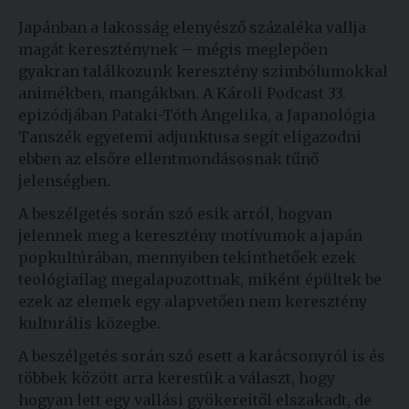
Japánban a lakosság elenyésző százaléka vallja
magát kereszténynek – mégis meglepően
gyakran találkozunk keresztény szimbólumokkal
animékben, mangákban. A Károli Podcast 33.
epizódjában Pataki-Tóth Angelika, a Japanológia
Tanszék egyetemi adjunktusa segít eligazodni
ebben az elsőre ellentmondásosnak tűnő
jelenségben.
A beszélgetés során szó esik arról, hogyan
jelennek meg a keresztény motívumok a japán
popkultúrában, mennyiben tekinthetőek ezek
teológiailag megalapozottnak, miként épültek be
ezek az elemek egy alapvetően nem keresztény
kulturális közegbe.
A beszélgetés során szó esett a karácsonyról is és
többek között arra kerestük a választ, hogy
hogyan lett egy vallási gyökereitől elszakadt, de