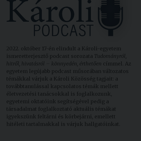
Kiadványok
Szolgáltatásaink
2022. október 17-én elindult a Károli-egyetem
Nemzetközi
ismeretterjesztő podcast sorozata
Tudományról,
kapcsolatok
hitről, hivatásról – könnyedén, érthetően
címmel. Az
Egyetemi
egyetem legújabb podcast műsorában változatos
Lelkészség
témákkal várjuk a Károli Közösség tagjait: a
továbbtanulással kapcsolatos témák mellett
Események
életvezetési tanácsokkal is foglalkozunk,
egyetemi oktatóink segítségével pedig a
Sajtó
társadalmat foglalkoztató aktuális témákat
igyekszünk feltárni és körbejárni, emellett
Sport
hitéleti tartalmakkal is várjuk hallgatóinkat.
Junior
Akadémia