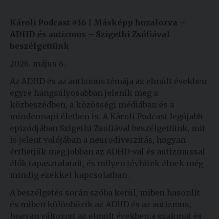
Károli Podcast #36 | Másképp huzalozva –
ADHD és autizmus – Szigethi Zsófiával
beszélgettünk
2026. május 6.
Az ADHD és az autizmus témája az elmúlt években
egyre hangsúlyosabban jelenik meg a
közbeszédben, a közösségi médiában és a
mindennapi életben is. A Károli Podcast legújabb
epizódjában Szigethi Zsófiával beszélgettünk, mit
is jelent valójában a neurodiverzitás, hogyan
érthetjük meg jobban az ADHD-val és autizmussal
élők tapasztalatait, és milyen tévhitek élnek még
mindig ezekkel kapcsolatban.
A beszélgetés során szóba kerül, miben hasonlít
és miben különbözik az ADHD és az autizmus,
hogyan változott az elmúlt években a szakmai és