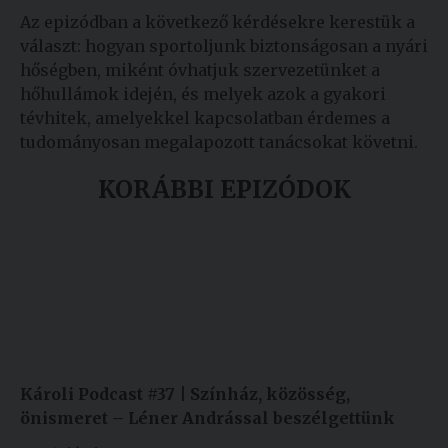
Az epizódban a következő kérdésekre kerestük a
választ: hogyan sportoljunk biztonságosan a nyári
hőségben, miként óvhatjuk szervezetünket a
hőhullámok idején, és melyek azok a gyakori
tévhitek, amelyekkel kapcsolatban érdemes a
tudományosan megalapozott tanácsokat követni.
KORÁBBI EPIZÓDOK
Károli Podcast #37 | Színház, közösség,
önismeret – Léner Andrással beszélgettünk