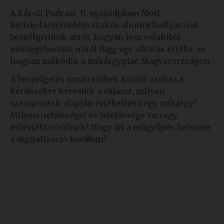
A Károli Podcast 31. epizódjában Moll
Richárd történelem szakos alumni hallgatóval
beszélgettünk arról, hogyan lesz valakiből
műtárgybecsüs, mitől függ egy alkotás értéke, és
hogyan működik a műtárgypiac Magyarországon.
A beszélgetés során többek között azokra a
kérdésekre kerestük a választ, milyen
szempontok alapján értékelhető egy műtárgy?
Milyen nehézségei és felelőssége van egy
műértékbecslőnek? Hogy áll a műgyűjtés helyzete
a digitalizáció korában?