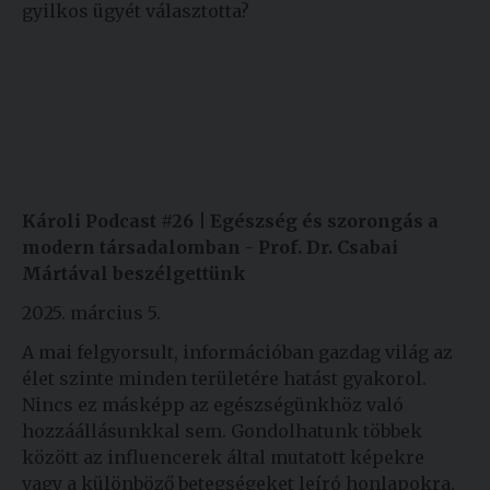
gyilkos ügyét választotta?
Károli Podcast #26 |
Egészség és szorongás a
modern társadalomban - Prof. Dr. Csabai
Mártával beszélgettünk
2025. március 5.
A mai felgyorsult, információban gazdag világ az
élet szinte minden területére hatást gyakorol.
Nincs ez másképp az egészségünkhöz való
hozzáállásunkkal sem. Gondolhatunk többek
között az influencerek által mutatott képekre
vagy a különböző betegségeket leíró honlapokra.