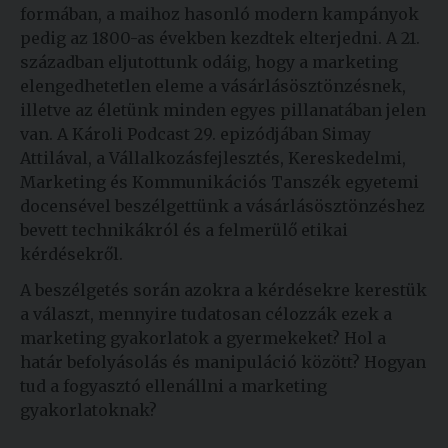
formában, a maihoz hasonló modern kampányok
pedig az 1800-as években kezdtek elterjedni. A 21.
században eljutottunk odáig, hogy a marketing
elengedhetetlen eleme a vásárlásösztönzésnek,
illetve az életünk minden egyes pillanatában jelen
van. A Károli Podcast 29. epizódjában Simay
Attilával, a Vállalkozásfejlesztés, Kereskedelmi,
Marketing és Kommunikációs Tanszék egyetemi
docensével beszélgettünk a vásárlásösztönzéshez
bevett technikákról és a felmerülő etikai
kérdésekről.
A beszélgetés során azokra a kérdésekre kerestük
a választ, mennyire tudatosan célozzák ezek a
marketing gyakorlatok a gyermekeket? Hol a
határ befolyásolás és manipuláció között? Hogyan
tud a fogyasztó ellenállni a marketing
gyakorlatoknak?