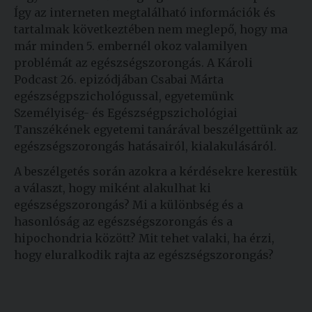
Így az interneten megtalálható információk és
tartalmak következtében nem meglepő, hogy ma
már minden 5. embernél okoz valamilyen
problémát az egészségszorongás. A Károli
Podcast 26. epizódjában Csabai Márta
egészségpszichológussal, egyetemünk
Személyiség- és Egészségpszichológiai
Tanszékének egyetemi tanárával beszélgettünk az
egészségszorongás hatásairól, kialakulásáról.
A beszélgetés során azokra a kérdésekre kerestük
a választ, hogy miként alakulhat ki
egészségszorongás? Mi a különbség és a
hasonlóság az egészségszorongás és a
hipochondria között? Mit tehet valaki, ha érzi,
hogy eluralkodik rajta az egészségszorongás?