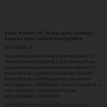
Károli Podcast #38 | Hőség, sport, egészség –
Patakiné Bősze Júliával beszélgettünk
2026. július 28.
Hogyan hat a tartós hőség a szervezetünkre, és
mire érdemes odafigyelni a nyári hónapokban,
hogy biztonságosan maradhassunk aktívak? A
Károli Podcast legújabb epizódjában Patakiné
Bősze Júliával, a GESZK egyetemi docensével
beszélgettünk a hőhullámok élettani hatásairól, a
nyári sportolás sajátosságairól és az
egészségtudatos életmódról.
A beszélgetés során szó esik arról, hogyan