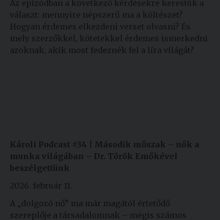
Az epizódban a következő kérdésekre kerestük a
választ: mennyire népszerű ma a költészet?
Hogyan érdemes elkezdeni verset olvasni? És
mely szerzőkkel, kötetekkel érdemes ismerkedni
azoknak, akik most fedeznék fel a líra világát?
Károli Podcast #34 | Második műszak – nők a
munka világában – Dr. Török Emőkével
beszélgettünk
2026. február 11.
A „dolgozó nő” ma már magától értetődő
szereplője a társadalomnak – mégis számos