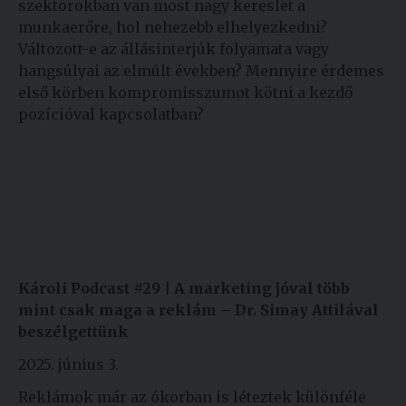
szektorokban van most nagy kereslet a
munkaerőre, hol nehezebb elhelyezkedni?
Változott-e az állásinterjúk folyamata vagy
hangsúlyai az elmúlt években? Mennyire érdemes
első körben kompromisszumot kötni a kezdő
pozícióval kapcsolatban?
Károli Podcast #29 |
A marketing jóval több
mint csak maga a reklám – Dr. Simay Attilával
beszélgettünk
2025. június 3.
Reklámok már az ókorban is léteztek különféle