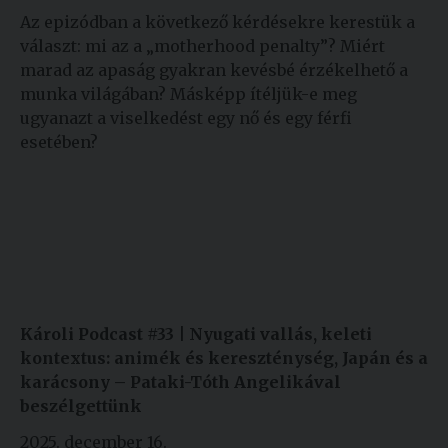
Az epizódban a következő kérdésekre kerestük a
választ: mi az a „motherhood penalty”? Miért
marad az apaság gyakran kevésbé érzékelhető a
munka világában? Másképp ítéljük-e meg
ugyanazt a viselkedést egy nő és egy férfi
esetében?
Károli Podcast #33 | Nyugati vallás, keleti
kontextus: animék és kereszténység, Japán és a
karácsony – Pataki-Tóth Angelikával
beszélgettünk
2025. december 16.