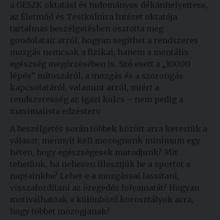
a GESZK oktatási és tudományos dékánhelyettese,
az Életmód és Testkultúra Intézet oktatója
tartalmas beszélgetésben osztotta meg
gondolatait arról, hogyan segíthet a rendszeres
mozgás nemcsak a fizikai, hanem a mentális
egészség megőrzésében is. Szó esett a „10000
lépés” mítoszáról, a mozgás és a szorongás
kapcsolatáról, valamint arról, miért a
rendszeresség az igazi kulcs – nem pedig a
maximalista edzésterv.
A beszélgetés során többek között arra kerestük a
választ, mennyit kell mozognunk minimum egy
héten, hogy egészségesek maradjunk? Mit
tehetünk, ha nehezen illesztjük be a sportot a
napjainkba? Lehet-e a mozgással lassítani,
visszafordítani az öregedés folyamatát? Hogyan
motiválhatóak a különböző korosztályok arra,
hogy többet mozogjanak?