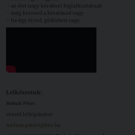
– az élet nagy kérdései foglalkoztatnak
– még keresed a hivatásod vagy
– ha úgy érzed, gödörben vagy.
Lelkészeink:
Molnár Péter
vezető lelkipásztor
molnar.peter1@kre.hu