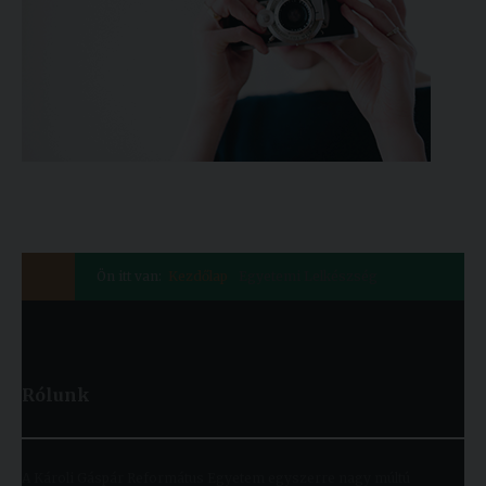
Ön itt van:
Kezdőlap
Egyetemi Lelkészség
Rólunk
A Károli Gáspár Református Egyetem egyszerre nagy múltú