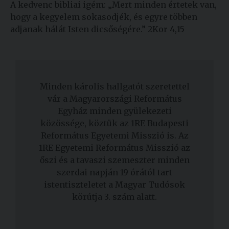
A kedvenc bibliai igém: „Mert minden értetek van,
hogy a kegyelem sokasodjék, és egyre többen
adjanak hálát Isten dicsőségére.” 2Kor 4,15
Minden károlis hallgatót szeretettel
vár a Magyarországi Református
Egyház minden gyülekezeti
közössége, köztük az 1RE Budapesti
Református Egyetemi Misszió is. Az
1RE Egyetemi Református Misszió az
őszi és a tavaszi szemeszter minden
szerdai napján 19 órától tart
istentiszteletet a Magyar Tudósok
körútja 3. szám alatt.