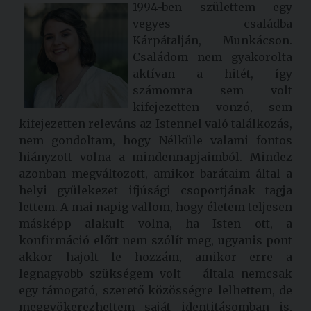
1994-ben születtem egy
vegyes családba
Kárpátalján, Munkácson.
Családom nem gyakorolta
aktívan a hitét, így
számomra sem volt
kifejezetten vonzó, sem
kifejezetten releváns az Istennel való találkozás,
nem gondoltam, hogy Nélküle valami fontos
hiányzott volna a mindennapjaimból. Mindez
azonban megváltozott, amikor barátaim által a
helyi gyülekezet ifjúsági csoportjának tagja
lettem. A mai napig vallom, hogy életem teljesen
másképp alakult volna, ha Isten ott, a
konfirmáció előtt nem szólít meg, ugyanis pont
akkor hajolt le hozzám, amikor erre a
legnagyobb szükségem volt – általa nemcsak
egy támogató, szerető közösségre lelhettem, de
meggyökerezhettem saját identitásomban is,