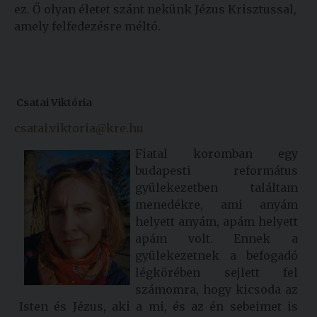
ez. Ő olyan életet szánt nekünk Jézus Krisztussal,
amely felfedezésre méltó.
Csatai Viktória
csatai.viktoria@kre.hu
Fiatal koromban egy
budapesti református
gyülekezetben találtam
menedékre, ami anyám
helyett anyám, apám helyett
apám volt. Ennek a
gyülekezetnek a befogadó
légkörében sejlett fel
számomra, hogy kicsoda az
Isten és Jézus, aki a mi, és az én sebeimet is