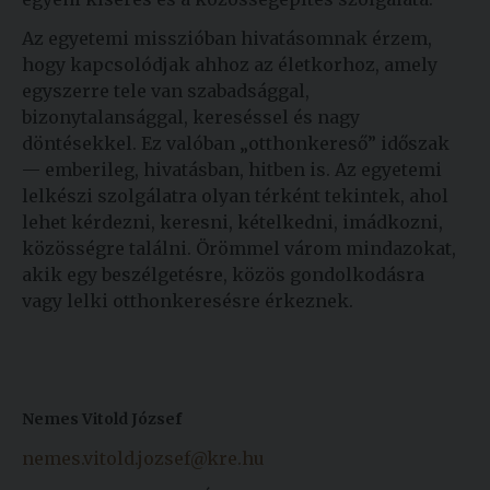
Az egyetemi misszióban hivatásomnak érzem,
hogy kapcsolódjak ahhoz az életkorhoz, amely
egyszerre tele van szabadsággal,
bizonytalansággal, kereséssel és nagy
döntésekkel. Ez valóban „otthonkereső” időszak
— emberileg, hivatásban, hitben is. Az egyetemi
lelkészi szolgálatra olyan térként tekintek, ahol
lehet kérdezni, keresni, kételkedni, imádkozni,
közösségre találni. Örömmel várom mindazokat,
akik egy beszélgetésre, közös gondolkodásra
vagy lelki otthonkeresésre érkeznek.
Nemes Vitold József
nemes.vitold.jozsef@kre.hu