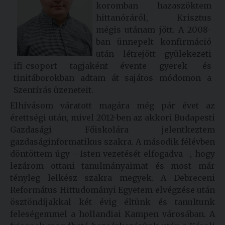
koromban hazaszöktem
hittanóráról, Krisztus
mégis utánam jött. A 2008-
ban ünnepelt konfirmáció
után létrejött gyülekezeti
ifi-csoport tagjaként évente gyerek- és
tinitáborokban adtam át sajátos módomon a
Szentírás üzeneteit.
Elhívásom váratott magára még pár évet az
érettségi után, mivel 2012-ben az akkori Budapesti
Gazdasági Főiskolára jelentkeztem
gazdaságinformatikus szakra. A második félévben
döntöttem úgy ‒ Isten vezetését elfogadva ‒, hogy
lezárom ottani tanulmányaimat és most már
tényleg lelkész szakra megyek. A Debreceni
Református Hittudományi Egyetem elvégzése után
ösztöndíjakkal két évig éltünk és tanultunk
feleségemmel a hollandiai Kampen városában. A