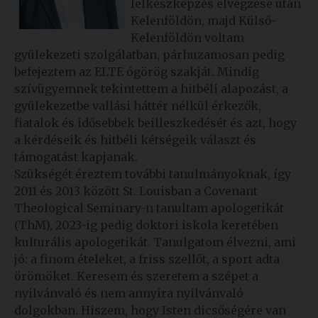
lelkészképzés elvégzése után
Kelenföldön, majd Külső-
Kelenföldön voltam
gyülekezeti szolgálatban, párhuzamosan pedig
befejeztem az ELTE ógörög szakját. Mindig
szívügyemnek tekintettem a hitbéli alapozást, a
gyülekezetbe vallási háttér nélkül érkezők,
fiatalok és idősebbek beilleszkedését és azt, hogy
a kérdéseik és hitbéli kétségeik választ és
támogatást kapjanak.
Szükségét éreztem további tanulmányoknak, így
2011 és 2013 között St. Louisban a Covenant
Theological Seminary-n tanultam apologetikát
(ThM), 2023-ig pedig doktori iskola keretében
kulturális apologetikát. Tanulgatom élvezni, ami
jó: a finom ételeket, a friss szellőt, a sport adta
örömöket. Keresem és szeretem a szépet a
nyilvánvaló és nem annyira nyilvánvaló
dolgokban. Hiszem, hogy Isten dicsőségére van