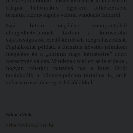
frissnek mondható hazaérkezésünk után a Károli
Gáspár Református Egyetem lelkészeiként
teszünk bizonyságot a velünk vándorló Istenről.
Saját hitem megélése szempontjából
elengedhetetlennek tartom a korosztályi
sajátosságokból eredő kérdések megválaszolását.
Foglalkoztat például a Krisztus-követés jelenkori
megélése és a „korunk nagy kérdéseire” adott
keresztyén válasz. Mindezek mellett az is érdekel,
hogyan tehetjük vonzóvá ma a hitet. Erről
tanúskodik a könyvespolcom tartalma is, amit
szívesen osztok meg érdeklődőkkel.
Erbach Viola
erbach.viola@kre.hu