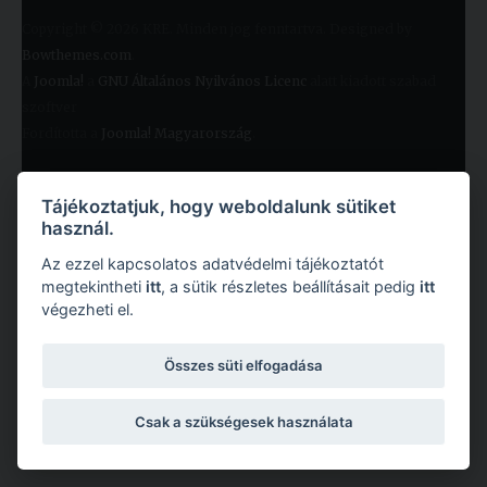
Copyright © 2026 KRE. Minden jog fenntartva. Designed by
Bowthemes.com
.
A
Joomla!
a
GNU Általános Nyilvános Licenc
alatt kiadott szabad
szoftver
Fordította a
Joomla! Magyarország
.
Tájékoztatjuk, hogy weboldalunk sütiket
használ.
Az ezzel kapcsolatos adatvédelmi tájékoztatót
megtekintheti
itt
, a sütik részletes beállításait pedig
itt
végezheti el.
Összes süti elfogadása
Copyright © 2026 Károli Gáspár Református Egyetem. Minden jog fenntartva.
Csak a szükségesek használata