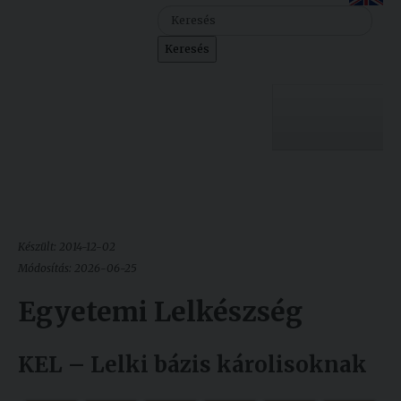
Szolgáltatásaink
Keresés
Nemzetközi
kapcsolatok
Egyetemi
Lelkészség
Egyetemünk
Események
Sajtó
Oktatás
Készült: 2014-12-02
Sport
Kutatás
Módosítás: 2026-06-25
Junior
Egyetemi Lelkészség
Felvételizőknek
Akadémia
KEL – Lelki bázis károlisoknak
Hallgatóinknak