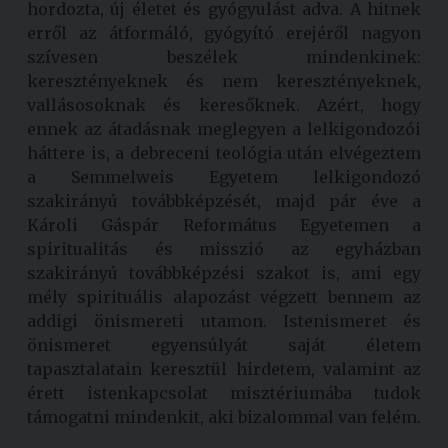
hordozta, új életet és gyógyulást adva. A hitnek
erről az átformáló, gyógyító erejéről nagyon
szívesen beszélek mindenkinek:
keresztényeknek és nem keresztényeknek,
vallásosoknak és keresőknek. Azért, hogy
ennek az átadásnak meglegyen a lelkigondozói
háttere is, a debreceni teológia után elvégeztem
a Semmelweis Egyetem lelkigondozó
szakirányú továbbképzését, majd pár éve a
Károli Gáspár Református Egyetemen a
spiritualitás és misszió az egyházban
szakirányú továbbképzési szakot is, ami egy
mély spirituális alapozást végzett bennem az
addigi önismereti utamon. Istenismeret és
önismeret egyensúlyát saját életem
tapasztalatain keresztül hirdetem, valamint az
érett istenkapcsolat misztériumába tudok
támogatni mindenkit, aki bizalommal van felém.