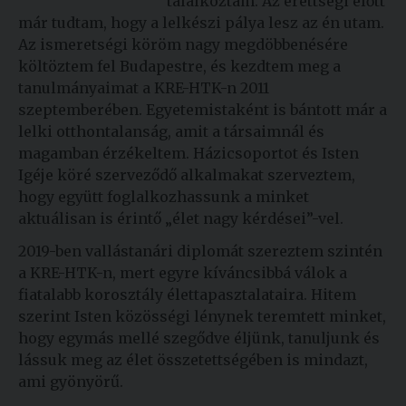
találkoztam. Az érettségi előtt
már tudtam, hogy a lelkészi pálya lesz az én utam.
Az ismeretségi köröm nagy megdöbbenésére
költöztem fel Budapestre, és kezdtem meg a
tanulmányaimat a KRE-HTK-n 2011
szeptemberében. Egyetemistaként is bántott már a
lelki otthontalanság, amit a társaimnál és
magamban érzékeltem. Házicsoportot és Isten
Igéje köré szerveződő alkalmakat szerveztem,
hogy együtt foglalkozhassunk a minket
aktuálisan is érintő „élet nagy kérdései”-vel.
2019-ben vallástanári diplomát szereztem szintén
a KRE-HTK-n, mert egyre kíváncsibbá válok a
fiatalabb korosztály élettapasztalataira. Hitem
szerint Isten közösségi lénynek teremtett minket,
hogy egymás mellé szegődve éljünk, tanuljunk és
lássuk meg az élet összetettségében is mindazt,
ami gyönyörű.