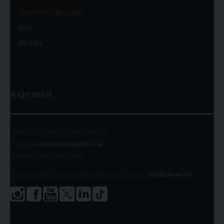
Egyetemi Lelkészség
Blog
Névjegy
Kapcsolat
Cím:
1091 Budapest, Kálvin tér 9.
E-mail:
rektori.hivatal@kre.hu
Telefon:
+36 1 455 9060
A kari Tanulmányi Osztályok elérhetőségeiért
kattintson ide
.