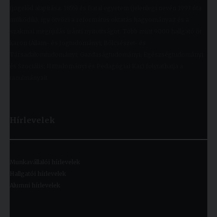
(jogelőd alapítása: 1855) és fiatal egyetem (jelenlegi nevén 1993 óta
működik), így ötvözi a református oktatás hagyományait és a
szakmai megújulás iránti nyitottságot. Több mint 9000 hallgató öt
karon (Állam- és Jogtudományi; Bölcsészet- és
Társadalomtudományi; Gazdaságtudományi, Egészségtudományi
és Szociális; Hittudományi és Pedagógiai Kar) folytathatja a
tanulmányait.
Hírlevelek
Munkavállalói hírlevelek
Hallgatói hírlevelek
Alumni hírlevelek