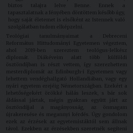
biztos talajra lelve Benne. Ennek a
tapasztalatnak a fényében döntöttem később úgy,
hogy saját életemet is elsőként az Istennek való
szolgálatban tudom elképzelni.
Teológiai tanulmányaimat a Debreceni
Református Hittudományi Egyetemen végeztem,
ahol 2019-ben szereztem teológus-lelkész
diplomát. Diákéveim alatt több külföldi
ösztöndíjban is részt vettem, így szerezhettem
mesterdiplomát az Edinburgh-i Egyetemen vagy
lehettem vendéghallgató Hollandiában, vagy egy
nyári egyetem erejéig Németországban. Ezekért a
lehetőségekért örökké hálás leszek, s bár sok
áldással jártak, mégis gyakran együtt járt az
ösztöndíjjal a magányosság, az önmagam
újrakeresése és megannyi kérdés. Úgy gondolom
ezek az érzések az egyetemistáktól sem állnak
távol. Ezekben az érzésekben szeretnék segíteni