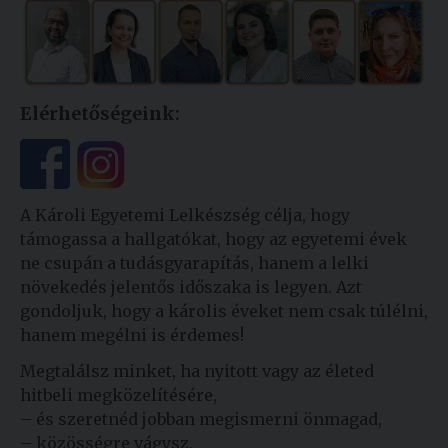
Kiadványok
Szolgáltatásaink
Elérhetőségeink:
Nemzetközi
kapcsolatok
A Károli Egyetemi Lelkészség célja, hogy
Egyetemi
támogassa a hallgatókat, hogy az egyetemi évek
Lelkészség
ne csupán a tudásgyarapítás, hanem a lelki
növekedés jelentős időszaka is legyen. Azt
Események
gondoljuk, hogy a károlis éveket nem csak túlélni,
Sajtó
hanem megélni is érdemes!
Megtalálsz minket, ha nyitott vagy az életed
Sport
hitbeli megközelítésére,
Junior
– és szeretnéd jobban megismerni önmagad,
Akadémia
– közösségre vágysz,