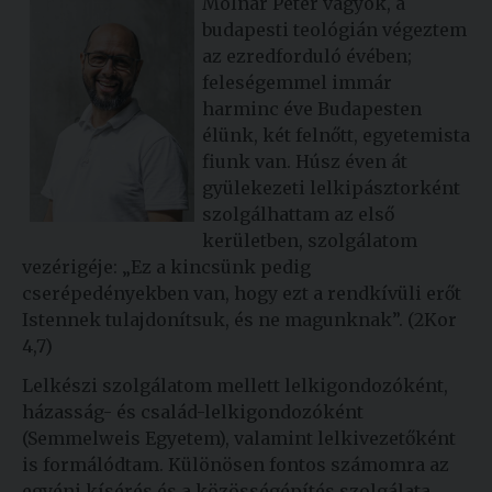
Molnár Péter vagyok, a
budapesti teológián végeztem
az ezredforduló évében;
feleségemmel immár
harminc éve Budapesten
élünk, két felnőtt, egyetemista
fiunk van. Húsz éven át
gyülekezeti lelkipásztorként
szolgálhattam az első
kerületben, szolgálatom
vezérigéje: „Ez a kincsünk pedig
cserépedényekben van, hogy ezt a rendkívüli erőt
Istennek tulajdonítsuk, és ne magunknak”. (2Kor
4,7)
Lelkészi szolgálatom mellett lelkigondozóként,
házasság- és család-lelkigondozóként
(Semmelweis Egyetem), valamint lelkivezetőként
is formálódtam. Különösen fontos számomra az
egyéni kísérés és a közösségépítés szolgálata.