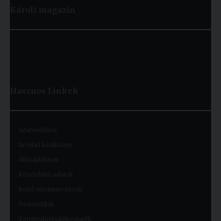
Károli magazin
Hasznos
Linkek
Adatvédelem
Arculati kézikönyv
Állásajánlatok
Közérdekű adatok
Belső nyomtatványok
Ösztöndíjak
Tanulmányi tájékoztatók