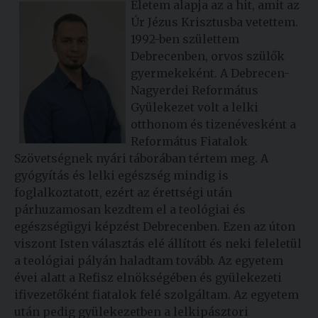
Életem alapja az a hit, amit az
Úr Jézus Krisztusba vetettem.
1992-ben születtem
Debrecenben, orvos szülők
gyermekeként. A Debrecen-
Nagyerdei Református
Gyülekezet volt a lelki
otthonom és tizenévesként a
Református Fiatalok
Szövetségnek nyári táborában tértem meg. A
gyógyítás és lelki egészség mindig is
foglalkoztatott, ezért az érettségi után
párhuzamosan kezdtem el a teológiai és
egészségügyi képzést Debrecenben. Ezen az úton
viszont Isten választás elé állított és neki feleletül
a teológiai pályán haladtam tovább. Az egyetem
évei alatt a Refisz elnökségében és gyülekezeti
ifivezetőként fiatalok felé szolgáltam. Az egyetem
után pedig gyülekezetben a lelkipásztori