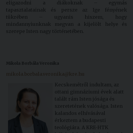
eligazodni a diákoknak – egymás
tapasztalatainak és persze az Ige fényének
tükrében – ugyanis hiszem, hogy
mindannyiunknak megvan a kijelölt helye és
szerepe Isten nagy történetében.
Mikola Borbála Veronika
mikola.borbala.veronika@kre.hu
Kecskemétről indultam, az
ottani gimnáziumi évek alatt
talált rám Isten jósága és
szeretetének valósága. Isten
kalandos elhívásával
érkeztem a budapesti
teológiára. A KRE-HTK