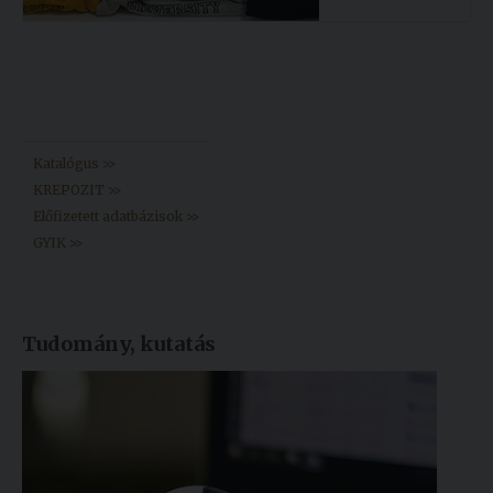
Könyvtár >>
Katalógus >>
KREPOZIT >>
Előfizetett adatbázisok >>
GYIK >>
Tudomány, kutatás