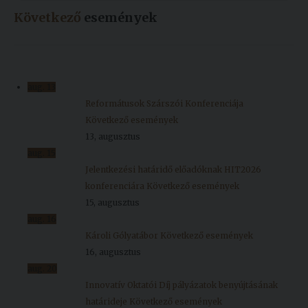
Következő
események
aug.
13
Reformátusok Szárszói Konferenciája
Következő események
13, augusztus
aug.
15
Jelentkezési határidő előadóknak HIT2026
konferenciára
Következő események
15, augusztus
aug.
16
Károli Gólyatábor
Következő események
16, augusztus
aug.
20
Innovatív Oktatói Díj pályázatok benyújtásának
határideje
Következő események