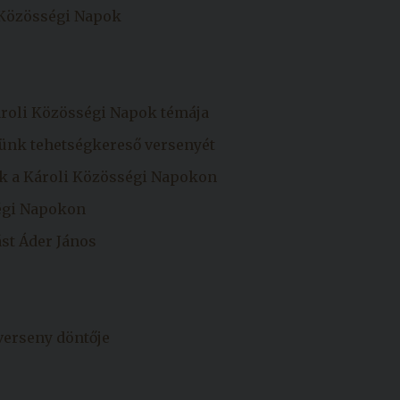
 Közösségi Napok
ároli Közösségi Napok témája
nk tehetségkereső versenyét
ék a Károli Közösségi Napokon
ségi Napokon
ást Áder János
verseny döntője