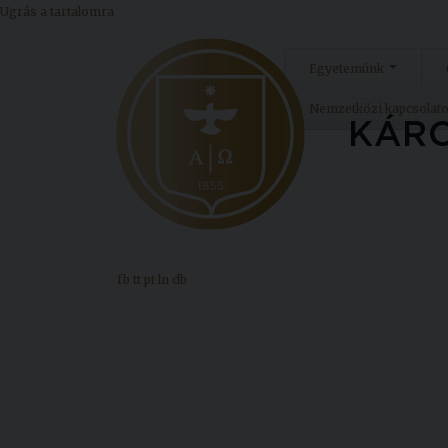
Ugrás a tartalomra
Egyetemünk
Nemzetközi kapcsolat
fb
tt
pt
ln
db