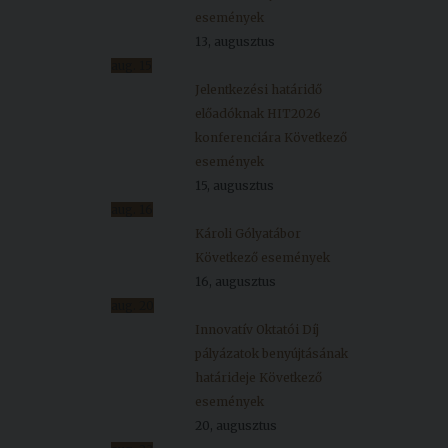
események
13, augusztus
aug.
15
Jelentkezési határidő
előadóknak HIT2026
konferenciára
Következő
események
15, augusztus
aug.
16
Károli Gólyatábor
Következő események
16, augusztus
aug.
20
Innovatív Oktatói Díj
pályázatok benyújtásának
határideje
Következő
események
20, augusztus