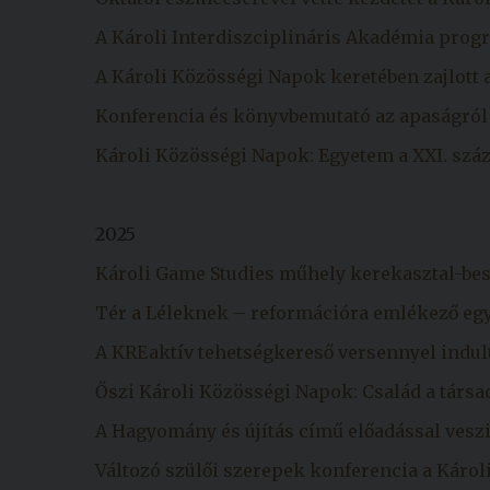
A Károli Interdiszciplináris Akadémia prog
A Károli Közösségi Napok keretében zajlott 
Konferencia és könyvbemutató az apaságról
Károli Közösségi Napok: Egyetem a XXI. sz
2025
Károli Game Studies műhely kerekasztal-be
Tér a Léleknek – reformációra emlékező egy
A KREaktív tehetségkereső versennyel indul
Őszi Károli Közösségi Napok: Család a társ
A Hagyomány és újítás című előadással vesz
Változó szülői szerepek konferencia a Káro