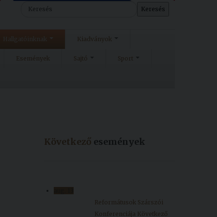
Keresés
Hallgatóinknak
Kiadványok
Események
Sajtó
Sport
Következő
események
aug.
13
Reformátusok Szárszói
Konferenciája
Következő