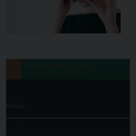
Ön itt van:
Kezdőlap
Egyetemünk
Elektronikus információátadás
Rólunk
A Károli Gáspár Református Egyetem egyszerre nagy múltú