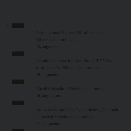
aug.
13
Reformátusok Szárszói Konferenciája
Következő események
13, augusztus
aug.
15
Jelentkezési határidő előadóknak HIT2026
konferenciára
Következő események
15, augusztus
aug.
16
Károli Gólyatábor
Következő események
16, augusztus
aug.
20
Innovatív Oktatói Díj pályázatok benyújtásának
határideje
Következő események
20, augusztus
aug.
23