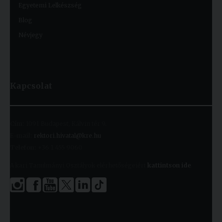
Egyetemi Lelkészség
Blog
Névjegy
Kapcsolat
Cím:
1091 Budapest, Kálvin tér 9.
E-mail:
rektori.hivatal@kre.hu
Telefon:
+36 1 455 9060
A kari Tanulmányi Osztályok elérhetőségeiért
kattintson ide
.