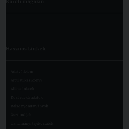
Károli magazin
Hasznos
Linkek
Adatvédelem
Arculati kézikönyv
Állásajánlatok
Közérdekű adatok
Belső nyomtatványok
Ösztöndíjak
Tanulmányi tájékoztatók