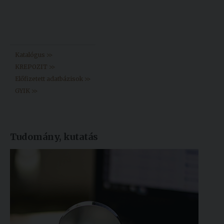
Könyvtár >>
Katalógus >>
KREPOZIT >>
Előfizetett adatbázisok >>
GYIK >>
Tudomány, kutatás