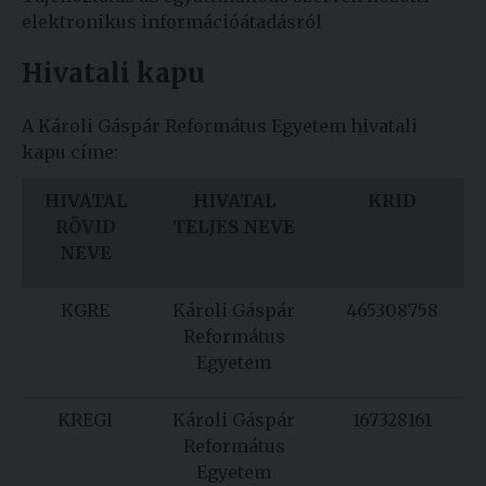
elektronikus információátadásról
Kiadványok
Hivatali kapu
Szolgáltatásaink
A Károli Gáspár Református Egyetem hivatali
kapu címe:
Nemzetközi
kapcsolatok
HIVATAL
HIVATAL
KRID
RÖVID
TELJES NEVE
Egyetemi
NEVE
Lelkészség
KGRE
Károli Gáspár
465308758
Események
Református
Sajtó
Egyetem
Sport
KREGI
Károli Gáspár
167328161
Református
Junior
Egyetem
Akadémia