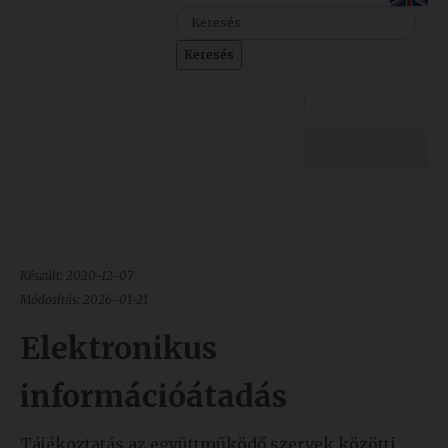
Szolgáltatásaink
Keresés
Nemzetközi
kapcsolatok
Egyetemi
Lelkészség
Egyetemünk
Események
Sajtó
Oktatás
Készült: 2020-12-07
Sport
Kutatás
Módosítás: 2026-01-21
Junior
Elektronikus
Felvételizőknek
Akadémia
információátadás
Hallgatóinknak
Tájékoztatás az együttműködő szervek közötti