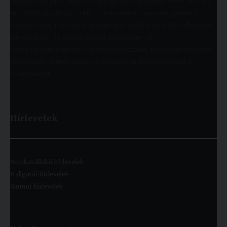
(jogelőd alapítása: 1855) és fiatal egyetem (jelenlegi nevén 1993 óta
működik), így ötvözi a református oktatás hagyományait és a
szakmai megújulás iránti nyitottságot. Több mint 9000 hallgató öt
karon (Állam- és Jogtudományi; Bölcsészet- és
Társadalomtudományi; Gazdaságtudományi, Egészségtudományi
és Szociális; Hittudományi és Pedagógiai Kar) folytathatja a
tanulmányait.
Hírlevelek
Munkavállalói hírlevelek
Hallgatói hírlevelek
Alumni hírlevelek