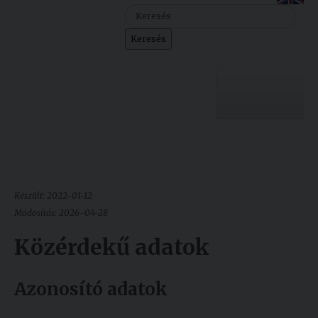
Szolgáltatásaink
Keresés
Nemzetközi
kapcsolatok
Egyetemi
Lelkészség
Egyetemünk
Események
Sajtó
Oktatás
Készült: 2022-01-12
Sport
Kutatás
Módosítás: 2026-04-28
Junior
Közérdekű adatok
Felvételizőknek
Akadémia
Azonosító adatok
Hallgatóinknak