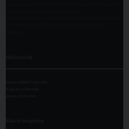
szakmai megújulás iránti nyitottságot. Több mint 9000 hallgató öt
karon (Állam- és Jogtudományi; Bölcsészet- és
Társadalomtudományi; Gazdaságtudományi, Egészségtudományi
és Szociális; Hittudományi és Pedagógiai Kar) folytathatja a
tanulmányait.
Hírlevelek
Munkavállalói hírlevelek
Hallgatói hírlevelek
Alumni hírlevelek
Károli magazin