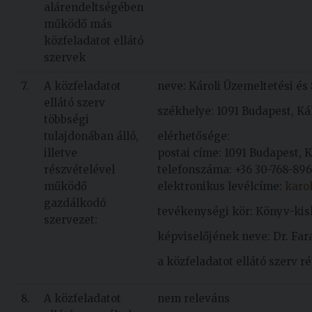
alárendeltségében
működő más
közfeladatot ellátó
szervek
7.
A közfeladatot
neve: Károli Üzemeltetési és 
ellátó szerv
székhelye: 1091 Budapest, Kál
többségi
tulajdonában álló,
elérhetősége:
illetve
postai címe: 1091 Budapest, Ká
részvételével
telefonszáma: +36 30-768-896
működő
elektronikus levélcíme:
karo
gazdálkodó
tevékenységi kör: Könyv-ki
szervezet:
képviselőjének neve: Dr. Far
a közfeladatot ellátó szerv
8.
A közfeladatot
nem releváns