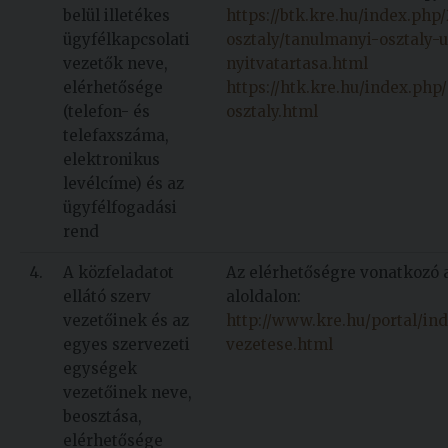
belül illetékes
https://btk.kre.hu/index.php
ügyfélkapcsolati
osztaly/tanulmanyi-osztaly-
vezetők neve,
nyitvatartasa.html
elérhetősége
https://htk.kre.hu/index.ph
(telefon- és
osztaly.html
telefaxszáma,
elektronikus
levélcíme) és az
ügyfélfogadási
rend
4.
A közfeladatot
Az elérhetőségre vonatkozó 
ellátó szerv
aloldalon:
vezetőinek és az
http://www.kre.hu/portal/i
egyes szervezeti
vezetese.html
egységek
vezetőinek neve,
beosztása,
elérhetősége