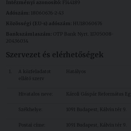
Intézményi azonosító:
FI44189
Kiadványok
Adószám:
18060676-2-43
Közösségi (EU-s) adószám:
HU18060676
Szolgáltatásaink
Bankszámlaszám:
OTP Bank Nyrt. 11705008-
20436034
Nemzetközi
kapcsolatok
Szervezet és elérhetőségek
Egyetemi
1.
A közfeladatot
Hatályos
Lelkészség
ellátó szerv
Események
Hivatalos neve:
Károli Gáspár Református E
Sajtó
Sport
Székhelye:
1091 Budapest, Kálvin tér 9.
Junior
Postai címe:
1091 Budapest, Kálvin tér 9.
Akadémia