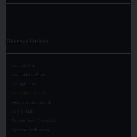
Hasznos
Linkek
Adatvédelem
Arculati kézikönyv
Állásajánlatok
Közérdekű adatok
Belső nyomtatványok
Ösztöndíjak
Tanulmányi tájékoztatók
Egyetemi Lelkészség