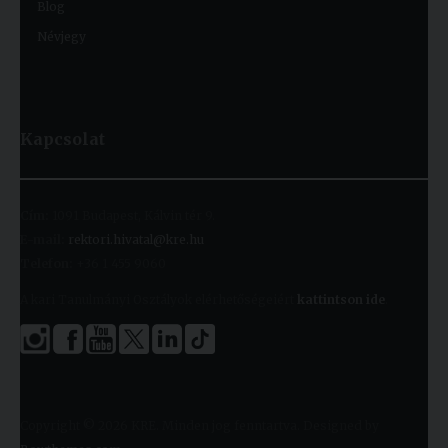
Blog
Névjegy
Kapcsolat
Cím:
1091 Budapest, Kálvin tér 9.
E-mail:
rektori.hivatal@kre.hu
Telefon:
+36 1 455 9060
A kari Tanulmányi Osztályok elérhetőségeiért
kattintson ide
.
Copyright © 2026 KRE. Minden jog fenntartva. Designed by