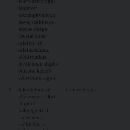
ellátó szerv által
alapított
közalapítványok
neve, székhelye,
elérhetősége
(postai címe,
telefon- és
telefaxszáma,
elektronikus
levélcíme), alapító
okirata, kezelő
szervének tagjai
9.
A közfeladatot
nem releváns
ellátó szerv által
alapított
költségvetési
szerv neve,
székhelye, a