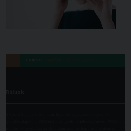
Ön itt van:
Kezdőlap
Közérdekű adatok
Rólunk
A Károli Gáspár Református Egyetem egyszerre nagy múltú
(jogelőd alapítása: 1855) és fiatal egyetem (jelenlegi nevén 1993 óta
működik), így ötvözi a református oktatás hagyományait és a