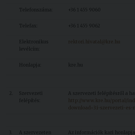
Telefonszáma:
+36 1 455 9060
Telefax:
+36 1 455 9062
Elektronikus
rektori.hivatal@kre.hu
levélcím:
Honlapja:
kre.hu
2.
Szervezeti
A szervezeti felépítésről a h
felépítés:
http://www.kre.hu/portal/in
download=3:i-szervezeti-es-
3.
A szervezeten
Az információk kari honlapj