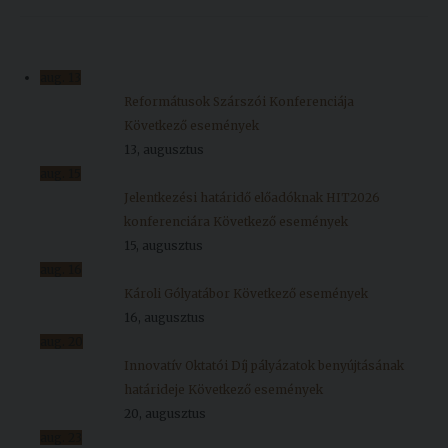
aug.
13
Reformátusok Szárszói Konferenciája
Következő események
13, augusztus
aug.
15
Jelentkezési határidő előadóknak HIT2026
konferenciára
Következő események
15, augusztus
aug.
16
Károli Gólyatábor
Következő események
16, augusztus
aug.
20
Innovatív Oktatói Díj pályázatok benyújtásának
határideje
Következő események
20, augusztus
aug.
23