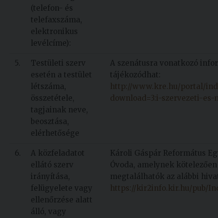
(telefon- és
telefaxszáma,
elektronikus
levélcíme):
5.
Testületi szerv
A szenátusra vonatkozó info
esetén a testület
tájékozódhat:
létszáma,
http://www.kre.hu/portal/in
összetétele,
download=3:i-szervezeti-es-
tagjainak neve,
beosztása,
elérhetősége
6.
A közfeladatot
Károli Gáspár Református E
ellátó szerv
Óvoda, amelynek kötelezően
irányítása,
megtalálhatók az alábbi hiva
felügyelete vagy
https://kir2info.kir.hu/pub/I
ellenőrzése alatt
álló, vagy