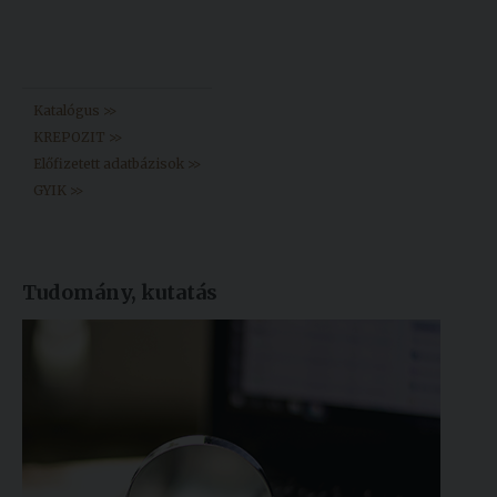
Könyvtár >>
Katalógus >>
KREPOZIT >>
Előfizetett adatbázisok >>
GYIK >>
Tudomány, kutatás