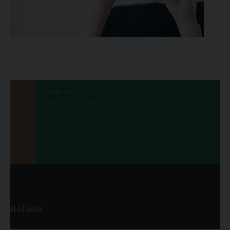
Ön itt van:
Kezdőlap
Hallgatóinknak
Hallgatói mobilitás
Nem-besorolt
3/2022. (I.20.)/R számú Rektori utasítás a 2021/2022.
tanév veszélyhelyzet idején történő szervezéséről és
végrehajtásáról szóló 11/2021. (IX.03.)/R számú Rektori
utasítás módosításáról
Rólunk