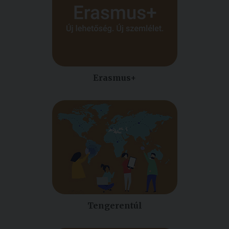
Kiadványok
Szolgáltatásaink
Erasmus+
Nemzetközi
kapcsolatok
Egyetemi
Lelkészség
Események
Sajtó
Sport
Tengerentúl
Junior
Akadémia