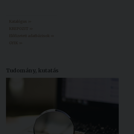
Könyvtár >>
Katalógus >>
KREPOZIT >>
Előfizetett adatbázisok >>
GYIK >>
Tudomány, kutatás