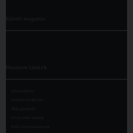
Károli magazin
Hasznos
Linkek
Adatvédelem
Arculati kézikönyv
Állásajánlatok
Közérdekű adatok
Belső nyomtatványok