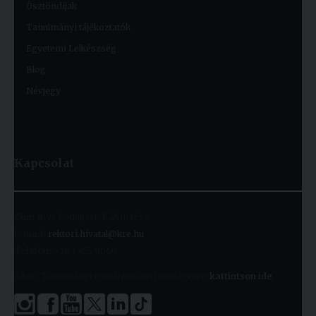
Ösztöndíjak
Tanulmányi tájékoztatók
Egyetemi Lelkészség
Blog
Névjegy
Kapcsolat
Cím:
1091 Budapest, Kálvin tér 9.
E-mail:
rektori.hivatal@kre.hu
Telefon:
+36 1 455 9060
A kari Tanulmányi Osztályok elérhetőségeiért
kattintson ide
.