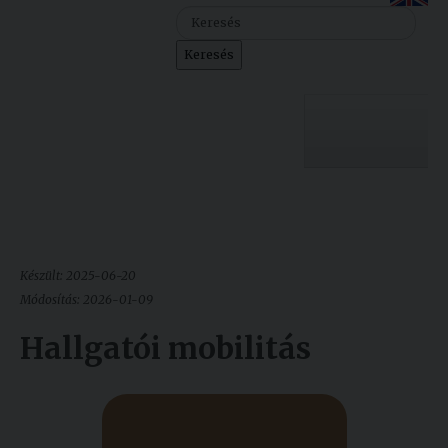
Szolgáltatásaink
Keresés
Nemzetközi
kapcsolatok
Egyetemi
Lelkészség
Egyetemünk
Események
Sajtó
Oktatás
Készült: 2025-06-20
Sport
Kutatás
Módosítás: 2026-01-09
Junior
Hallgatói mobilitás
Felvételizőknek
Akadémia
Hallgatóinknak