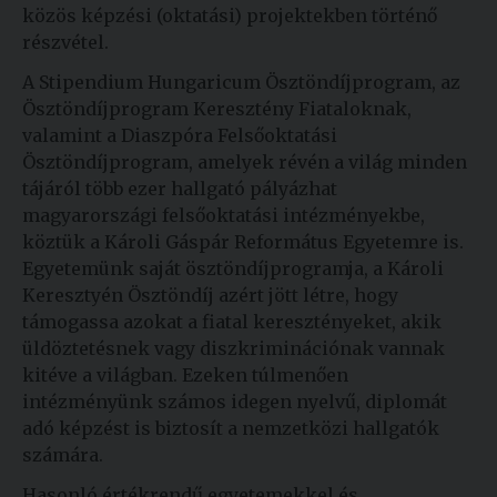
közös képzési (oktatási) projektekben történő
részvétel.
A Stipendium Hungaricum Ösztöndíjprogram, az
Ösztöndíjprogram Keresztény Fiataloknak,
valamint a Diaszpóra Felsőoktatási
Ösztöndíjprogram, amelyek révén a világ minden
tájáról több ezer hallgató pályázhat
magyarországi felsőoktatási intézményekbe,
köztük a Károli Gáspár Református Egyetemre is.
Egyetemünk saját ösztöndíjprogramja, a Károli
Keresztyén Ösztöndíj azért jött létre, hogy
támogassa azokat a fiatal keresztényeket, akik
üldöztetésnek vagy diszkriminációnak vannak
kitéve a világban. Ezeken túlmenően
intézményünk számos idegen nyelvű, diplomát
adó képzést is biztosít a nemzetközi hallgatók
számára.
Hasonló értékrendű egyetemekkel és