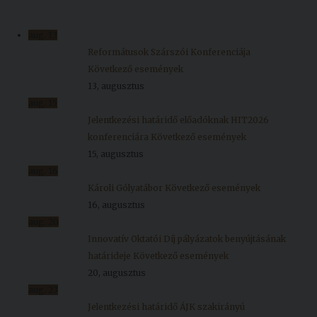
aug.
13
Reformátusok Szárszói Konferenciája
Következő események
13, augusztus
aug.
15
Jelentkezési határidő előadóknak HIT2026
konferenciára
Következő események
15, augusztus
aug.
16
Károli Gólyatábor
Következő események
16, augusztus
aug.
20
Innovatív Oktatói Díj pályázatok benyújtásának
határideje
Következő események
20, augusztus
aug.
23
Jelentkezési határidő ÁJK szakirányú