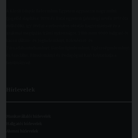
A Károli Gáspár Református Egyetem egyszerre nagy múltú
(jogelőd alapítása: 1855) és fiatal egyetem (jelenlegi nevén 1993 óta
működik), így ötvözi a református oktatás hagyományait és a
szakmai megújulás iránti nyitottságot. Több mint 9000 hallgató öt
karon (Állam- és Jogtudományi; Bölcsészet- és
Társadalomtudományi; Gazdaságtudományi, Egészségtudományi
és Szociális; Hittudományi és Pedagógiai Kar) folytathatja a
tanulmányait.
Hírlevelek
Munkavállalói hírlevelek
Hallgatói hírlevelek
Alumni hírlevelek