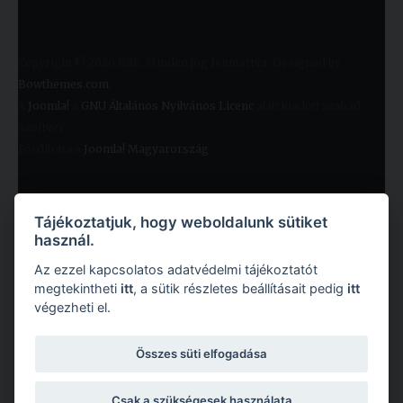
Copyright © 2026 KRE. Minden jog fenntartva. Designed by
Bowthemes.com
.
A
Joomla!
a
GNU Általános Nyilvános Licenc
alatt kiadott szabad
szoftver
Fordította a
Joomla! Magyarország
.
Tájékoztatjuk, hogy weboldalunk sütiket
használ.
Az ezzel kapcsolatos adatvédelmi tájékoztatót
megtekintheti
itt
, a sütik részletes beállításait pedig
itt
végezheti el.
Copyright © 2026 Károli Gáspár Református Egyetem. Minden jog fenntartva.
Összes süti elfogadása
Csak a szükségesek használata