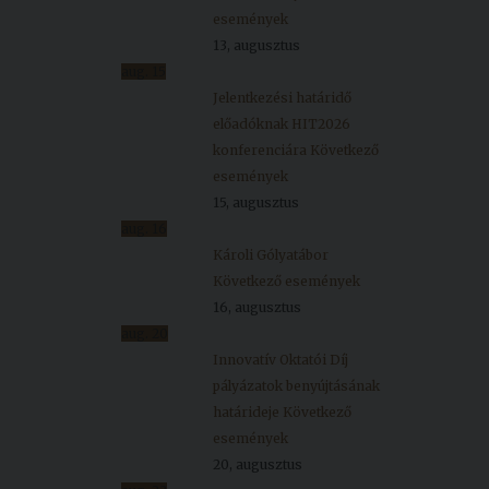
események
13, augusztus
aug.
15
Jelentkezési határidő
előadóknak HIT2026
konferenciára
Következő
események
15, augusztus
aug.
16
Károli Gólyatábor
Következő események
16, augusztus
aug.
20
Innovatív Oktatói Díj
pályázatok benyújtásának
határideje
Következő
események
20, augusztus