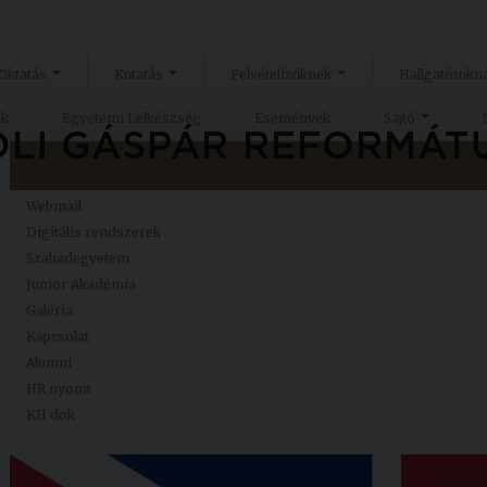
Oktatás
Kutatás
Felvételizőknek
Hallgatóinkn
ok
Egyetemi Lelkészség
Események
Sajtó
Kezdőlap
Neptun
Webmail
Digitális rendszerek
Szabadegyetem
Junior Akadémia
Galéria
Kapcsolat
Alumni
HR nyomt
KH dok