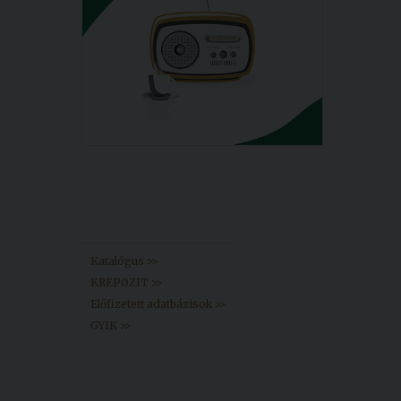
Könyvtár >>
Katalógus >>
KREPOZIT >>
Előfizetett adatbázisok >>
GYIK >>