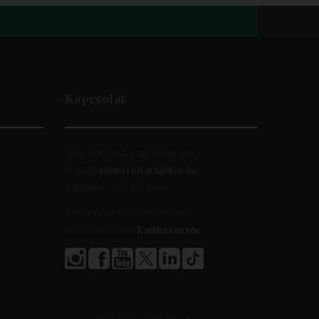
Kapcsolat
Cím:
1091 Budapest, Kálvin tér 9.
E-mail:
rektori.hivatal@kre.hu
Telefon:
+36 1 455 9060
A kari Tanulmányi Osztályok
elérhetőségeiért
kattintson ide
.