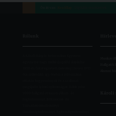
Ön itt van:
Kezdőlap
Digitális rendszerek
Rólunk
Hírlev
A Károli Gáspár Református Egyetem
Munkaválla
egyszerre nagy múltú (jogelőd alapítása:
Hallgatói 
1855) és fiatal egyetem (jelenlegi nevén 1993
Alumni hí
óta működik), így ötvözi a református
oktatás hagyományait és a szakmai
megújulás iránti nyitottságot. Több mint
Károli
9000 hallgató öt karon (Állam- és
Jogtudományi; Bölcsészet- és
Társadalomtudományi;
Gazdaságtudományi, Egészségtudományi