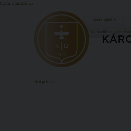
Ugrás a tartalomra
Egyetemünk
Nemzetközi kapcsolat
fb
tt
pt
ln
db