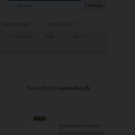
Keresés
Hallgatóinknak
Kiadványok
Események
Sajtó
Sport
Következő
események
aug.
13
Reformátusok Szárszói
Konferenciája
Következő