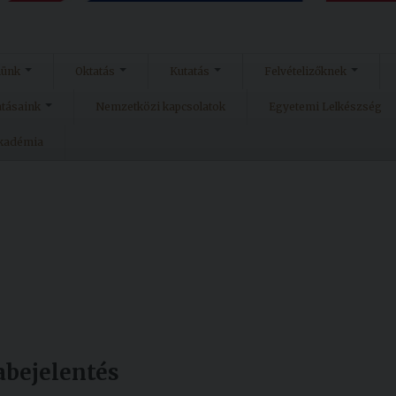
münk
Oktatás
Kutatás
Felvételizőknek
atásaink
Nemzetközi kapcsolatok
Egyetemi Lelkészség
Akadémia
abejelentés