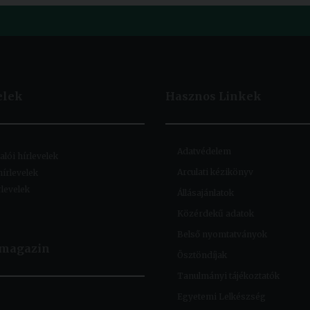
elek
Hasznos
Linkek
Adatvédelem
lói hírlevelek
Arculati kézikönyv
hírlevelek
rlevelek
Állásajánlatok
Közérdekű adatok
Belső nyomtatványok
 magazin
Ösztöndíjak
Tanulmányi tájékoztatók
Egyetemi Lelkészség