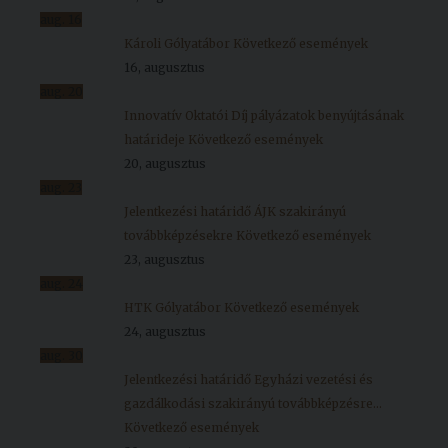
aug.
16
Károli Gólyatábor
Következő események
16, augusztus
aug.
20
Innovatív Oktatói Díj pályázatok benyújtásának
határideje
Következő események
20, augusztus
aug.
23
Jelentkezési határidő ÁJK szakirányú
továbbképzésekre
Következő események
23, augusztus
aug.
24
HTK Gólyatábor
Következő események
24, augusztus
aug.
30
Jelentkezési határidő Egyházi vezetési és
gazdálkodási szakirányú továbbképzésre...
Következő események