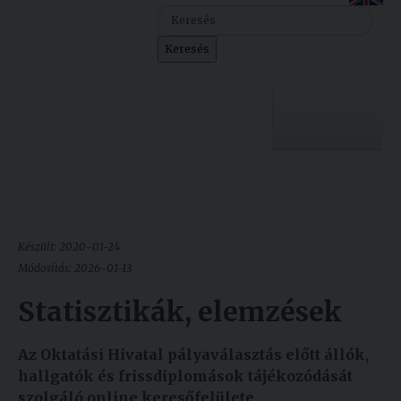
Szolgáltatásaink
Keresés
Nemzetközi
kapcsolatok
Egyetemi
Lelkészség
Egyetemünk
Események
Sajtó
Oktatás
Készült: 2020-01-24
Sport
Kutatás
Módosítás: 2026-01-13
Junior
Statisztikák, elemzések
Felvételizőknek
Akadémia
Az Oktatási Hivatal pályaválasztás előtt állók,
Hallgatóinknak
hallgatók és frissdiplomások tájékozódását
szolgáló online keresőfelülete