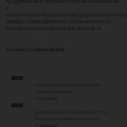
Az Egyetem által folytatott mérések és elemzések
a
http://www.kre.hu/portal/index.php/home/minosegbi
oldalon, a
Minőségbiztosítási folyamatelemzések,
mérések (összefoglalók)
cím alatt érhetők el.
Következő
események
aug.
13
Reformátusok Szárszói Konferenciája
Következő események
13, augusztus
aug.
15
Jelentkezési határidő előadóknak HIT2026
konferenciára
Következő események
15, augusztus