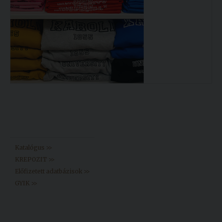
Könyvtár >>
Katalógus >>
KREPOZIT >>
Előfizetett adatbázisok >>
GYIK >>