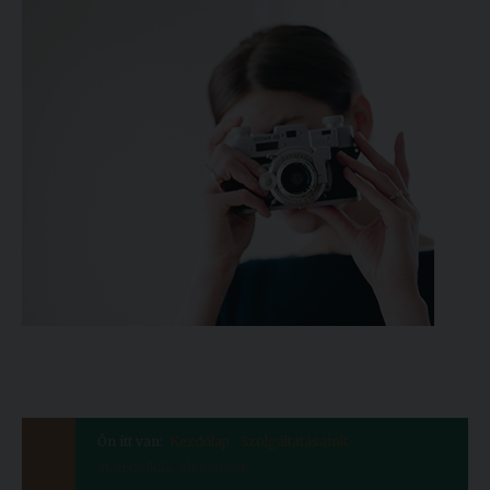
Ön itt van:
Kezdőlap
Szolgáltatásaink
Statisztikák, elemzések