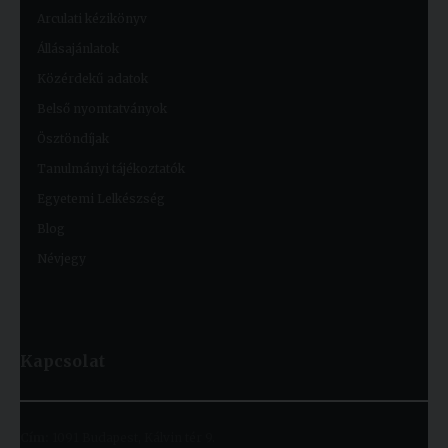
Arculati kézikönyv
Állásajánlatok
Közérdekű adatok
Belső nyomtatványok
Ösztöndíjak
Tanulmányi tájékoztatók
Egyetemi Lelkészség
Blog
Névjegy
Kapcsolat
Cím:
1091 Budapest, Kálvin tér 9.