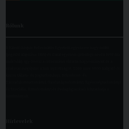
Rólunk
A Károli Gáspár Református Egyetem egyszerre nagy múltú
(jogelőd alapítása: 1855) és fiatal egyetem (jelenlegi nevén 1993 óta
működik), így ötvözi a református oktatás hagyományait és a
szakmai megújulás iránti nyitottságot. Több mint 9000 hallgató öt
karon (Állam- és Jogtudományi; Bölcsészet- és
Társadalomtudományi; Gazdaságtudományi, Egészségtudományi
és Szociális; Hittudományi és Pedagógiai Kar) folytathatja a
tanulmányait.
Hírlevelek