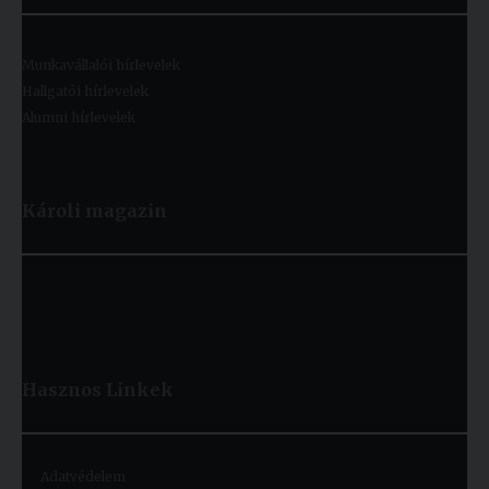
Munkavállalói hírlevelek
Hallgatói hírlevelek
Alumni hírlevelek
Károli magazin
Hasznos
Linkek
Adatvédelem