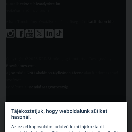
E-mail:
rektori.hivatal@kre.hu
Telefon:
+36 1 455 9060
A kari Tanulmányi Osztályok elérhetőségeiért
kattintson ide
.
Copyright © 2026 KRE. Minden jog fenntartva. Designed by
Bowthemes.com
.
A
Joomla!
a
GNU Általános Nyilvános Licenc
alatt kiadott szabad
szoftver
Fordította a
Joomla! Magyarország
.
Tájékoztatjuk, hogy weboldalunk sütiket
használ.
Az ezzel kapcsolatos adatvédelmi tájékoztatót