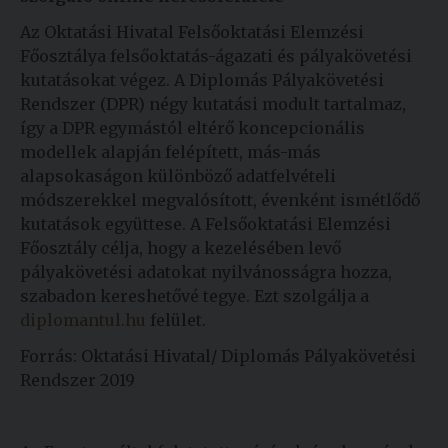
Kiadványok
Az Oktatási Hivatal Felsőoktatási Elemzési
Főosztálya felsőoktatás-ágazati és pályakövetési
kutatásokat végez. A Diplomás Pályakövetési
Szolgáltatásaink
Rendszer (DPR) négy kutatási modult tartalmaz,
így a DPR egymástól eltérő koncepcionális
modellek alapján felépített, más-más
Nemzetközi
alapsokaságon különböző adatfelvételi
kapcsolatok
módszerekkel megvalósított, évenként ismétlődő
Egyetemi
kutatások együttese. A Felsőoktatási Elemzési
Lelkészség
Főosztály célja, hogy a kezelésében levő
pályakövetési adatokat nyilvánosságra hozza,
Események
szabadon kereshetővé tegye. Ezt szolgálja a
diplomantul.hu
felület.
Sajtó
Forrás: Oktatási Hivatal/ Diplomás Pályakövetési
Sport
Rendszer 2019
Junior
Akadémia