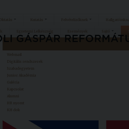
Oktatás
Kutatás
Felvételizőknek
Hallgatóinkn
ok
Egyetemi Lelkészség
Események
Sajtó
Kezdőlap
Neptun
Webmail
Digitális rendszerek
Szabadegyetem
Junior Akadémia
Galéria
Kapcsolat
Alumni
HR nyomt
KH dok