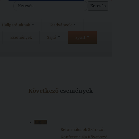
Keresés
Hallgatóinknak
Kiadványok
Események
Sajtó
Sport
Következő
események
aug.
13
Reformátusok Szárszói
Konferenciája
Következő