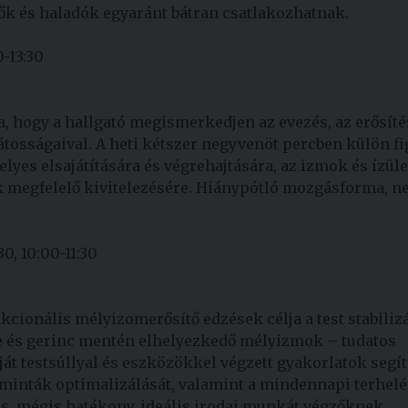
dők és haladók egyaránt bátran csatlakozhatnak.
0-13:30
a, hogy a hallgató megismerkedjen az evezés, az erősíté
tosságaival. A heti kétszer negyvenöt percben külön f
yes elsajátítására és végrehajtására, az izmok és ízül
ok megfelelő kivitelezésére. Hiánypótló mozgásforma, 
0, 10:00-11:30
nkcionális mélyizomerősítő edzések célja a test stabiliz
e és gerinc mentén elhelyezkedő mélyizmok – tudatos
aját testsúllyal és eszközökkel végzett gyakorlatok segít
ásminták optimalizálását, valamint a mindennapi terhel
s, mégis hatékony, ideális irodai munkát végzőknek,