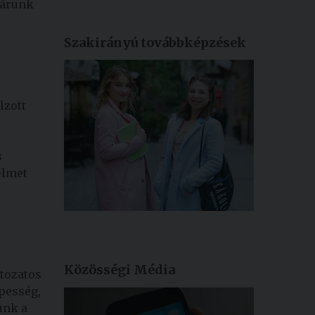
várunk
Szakirányú továbbképzések
lzott
s
elmet
Közösségi Média
ltozatos
épesség,
unk a