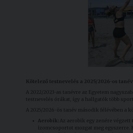
Kötelező testnevelés a 2025/2026-os tanév
A 2022/2023-as tanévre az Egyetem nagyszabás
testnevelés órákat, így a hallgatók több spo
A 2025/2026-ös tanév második félévében a kö
Aerobik:
Az aerobik egy zenére végzett
izomcsoportot mozgat meg egyszerre. K