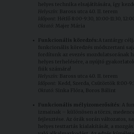
helyes technika elsajátítására, így kez
Helyszín
: Baross utca 40. II. terem
Időpont
: Hétfő 8:00-9:30, 10:00-11:30, 12:0
Oktató
: Majer Mária
Funkcionális köredzés:
A tantárgy célj
funkcionális köredzés módszertani sajá
fordítunk az evezés mozdulatsorának hel
helyes terhelésére, a nyújtó gyakorlat
fiúk számára!
Helyszín:
Baross utca 40. II. terem
Időpont:
Kedd, Szerda, Csütörtök 8:00-9:3
Oktató:
Sinka Flóra, Boros Bálint
Funkcionális mélyizomerősítés
: A fu
izmainak – különösen a törzs, medenc
fejlesztése. Az órák során változatos, s
helyes testtartás kialakítását, a mozg
való alkalmazkodást. Az edzés kímélete