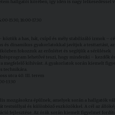
tem hallgatói körében, így idén is nagy lelkesedéssel 
:00-15:30, 16:00-17:30
 köztük a has, hát, csípő és mély stabilizáló izmok – cé
us és dinamikus gyakorlatokkal javítjuk a testtartást, az
közben fokozzuk az erőnlétet és segítjük a sérülések
edzésprogram lehetővé teszi, hogy mindenki – kezdők é
a megfelelő kihívást. A gyakorlatok során kiemelt figy
s technikára.
oss utca 40. III. terem
00-13:30
ális mozgásokra épülnek, amelyek során a hallgatók vá
át testsúllyal és különböző eszközökkel. A cél az állók
ció fejlesztése. Az órák során kiemelt figyelmet fordít