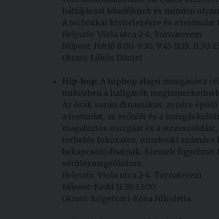
hátfájással küzdőknek és minden olyan 
A technikai kivitelezésre és a testtudat
Helyszín:
Viola utca 2-4. Tornaterem
Időpont:
Hétfő 8:00-9:30, 9:45-11:15, 11:30-1
Oktató:
Lőkös Dániel
Hip-hop:
A hiphop alapú mozgásóra célj
miközben a hallgatók megismerkednek a
Az órák során dinamikus, zenére épülő 
a testtudat, az erőnlét és a mozgáskultú
magabiztos mozgást és a stresszoldást,
terhelés fokozatos, mindenki számára 
bekapcsolódhatnak. Kiemelt figyelmet 
sérülésmegelőzésre.
Helyszín:
Viola utca 2-4. Tornaterem
Időpont:
Kedd 11:30-13:00
Oktató:
Szigetvári-Kósa Nikoletta