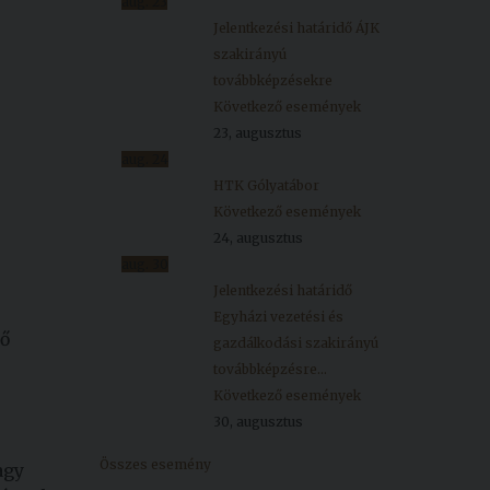
aug.
23
Jelentkezési határidő ÁJK
szakirányú
továbbképzésekre
Következő események
23, augusztus
aug.
24
HTK Gólyatábor
Következő események
24, augusztus
aug.
30
Jelentkezési határidő
Egyházi vezetési és
ző
gazdálkodási szakirányú
továbbképzésre...
Következő események
30, augusztus
Összes esemény
agy