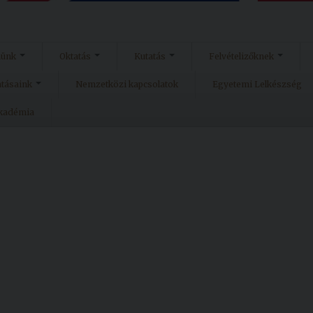
münk
Oktatás
Kutatás
Felvételizőknek
atásaink
Nemzetközi kapcsolatok
Egyetemi Lelkészség
Akadémia