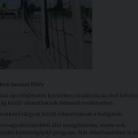
ben tavaszi félév
ú sportfejlesztés keretében elindította az első kötele
rtág közül választhatnak felmenő rendszerben.
vetkező tárgyak közül választhatnak a hallgatók:
 tornagyakorlatokból álló mozgásforma, amely sok
iváló közösségépítő program. Már előző tanévben is n