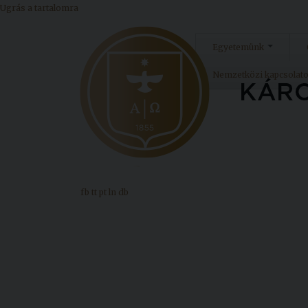
Ugrás a tartalomra
Egyetemünk
Nemzetközi kapcsolat
fb
tt
pt
ln
db