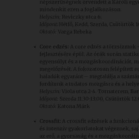
népszerűségnek örvendett a Károli egye
mindenkit ezen a foglalkozáson.
Helyszín:
Reviczky utca 6.
Időpont:
Hétfő, Kedd, Szerda, Csütörtök 14
Oktató:
Varga Rebeka
Core edzés:
A core edzés a törzsizmok –
fejlesztésére épül. Az órák során statik
egyensúlyt és a mozgáskoordinációt, mi
megelőzését. A fokozatosan felépített 
haladók egyaránt – megtalálja a számár
fordítunk a tudatos mozgásra és a helye
Helyszín:
Viola utca 2-4. Tornaterem, Bar
Időpont:
Szerda 11:30-13:00, Csütörtök 12:
Oktató:
Katona Márk
Crossfit:
A crossfit edzések a funkcion
és intenzív gyakorlatokat végeznek, saj
az erő, a gyorsaság és a mozgáskoordiná