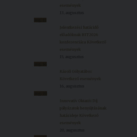
események
13, augusztus
aug.
15
Jelentkezési határidő
előadóknak HIT2026
konferenciára
Következő
események
15, augusztus
aug.
16
Károli Gólyatábor
Következő események
16, augusztus
aug.
20
Innovatív Oktatói Díj
pályázatok benyújtásának
határideje
Következő
események
20, augusztus