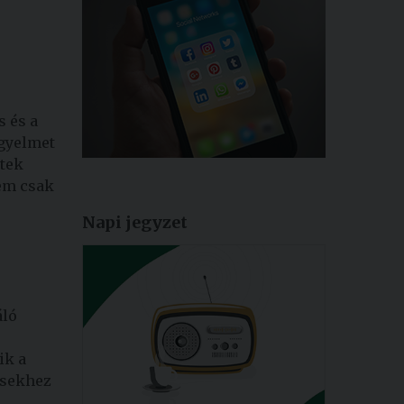
s és a
igyelmet
etek
nem csak
Napi jegyzet
áló
ik a
ésekhez