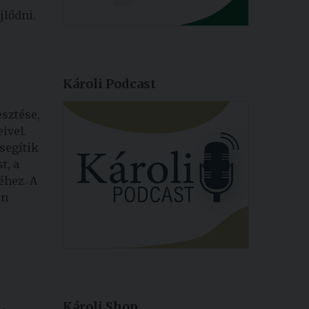
jlődni.
Károli Podcast
esztése,
ivel.
segítik
t, a
éhez. A
an
Károli Shop