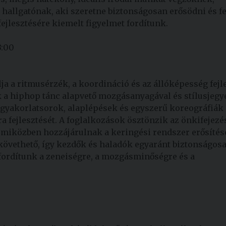
hallgatónak, aki szeretne biztonságosan erősödni és fe
 fejlesztésére kiemelt figyelmet fordítunk.
3:00
a a ritmusérzék, a koordináció és az állóképesség fejl
 hiphop tánc alapvető mozgásanyagával és stílusjegye
gyakorlatsorok, alaplépések és egyszerű koreográfiák 
ra fejlesztését. A foglalkozások ösztönzik az önkifejezés
 miközben hozzájárulnak a keringési rendszer erősítés
követhető, így kezdők és haladók egyaránt biztonságos
fordítunk a zeneiségre, a mozgásminőségre és a