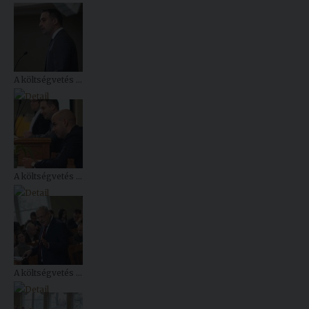
Kiadványok
Szolgáltatásaink
A költségvetés ...
Nemzetközi
kapcsolatok
Egyetemi
Lelkészség
A költségvetés ...
Események
Sajtó
Sport
A költségvetés ...
Junior
Akadémia