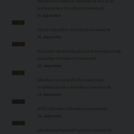
Jelentkezési határidő előadóknak HIT2026
konferenciára
Következő események
15, augusztus
aug.
16
Károli Gólyatábor
Következő események
16, augusztus
aug.
20
Innovatív Oktatói Díj pályázatok benyújtásának
határideje
Következő események
20, augusztus
aug.
23
Jelentkezési határidő ÁJK szakirányú
továbbképzésekre
Következő események
23, augusztus
aug.
24
HTK Gólyatábor
Következő események
24, augusztus
aug.
30
Jelentkezési határidő Egyházi vezetési és