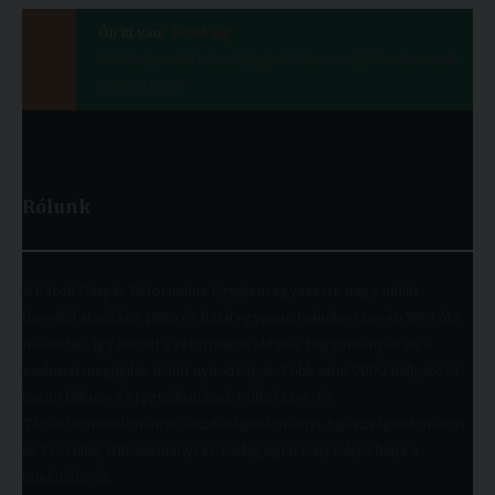
Ön itt van:
Kezdőlap
A költségvetés büntetőjogi védelme – ÁJK konferencia
(2016. 11. 18.)
Rólunk
A Károli Gáspár Református Egyetem egyszerre nagy múltú
(jogelőd alapítása: 1855) és fiatal egyetem (jelenlegi nevén 1993 óta
működik), így ötvözi a református oktatás hagyományait és a
szakmai megújulás iránti nyitottságot. Több mint 9000 hallgató öt
karon (Állam- és Jogtudományi; Bölcsészet- és
Társadalomtudományi; Gazdaságtudományi, Egészségtudományi
és Szociális; Hittudományi és Pedagógiai Kar) folytathatja a
tanulmányait.