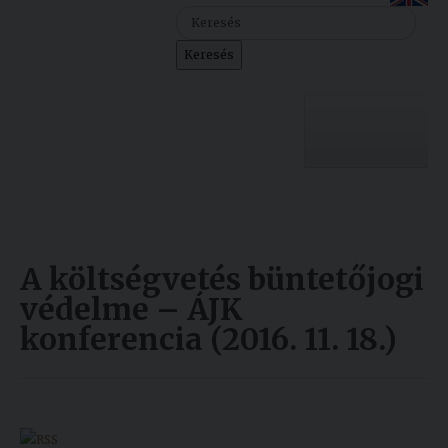
Szolgáltatásaink
Keresés
Nemzetközi
kapcsolatok
Egyetemi
Lelkészség
Egyetemünk
Események
Sajtó
Oktatás
A költségvetés büntetőjogi
Sport
Kutatás
védelme – ÁJK
konferencia (2016. 11. 18.)
Junior
Felvételizőknek
Akadémia
Hallgatóinknak