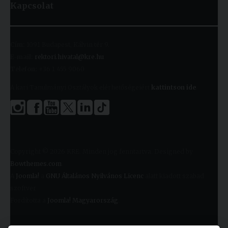
Kapcsolat
Cím:
1091 Budapest, Kálvin tér 9.
E-mail:
rektori.hivatal@kre.hu
Telefon:
+36 1 455 9060
A kari Tanulmányi Osztályok elérhetőségeiért
kattintson ide
.
Copyright © 2026 KRE. Minden jog fenntartva. Designed by
Bowthemes.com
.
A
Joomla!
a
GNU Általános Nyilvános Licenc
alatt kiadott szabad
szoftver
Fordította a
Joomla! Magyarország
.