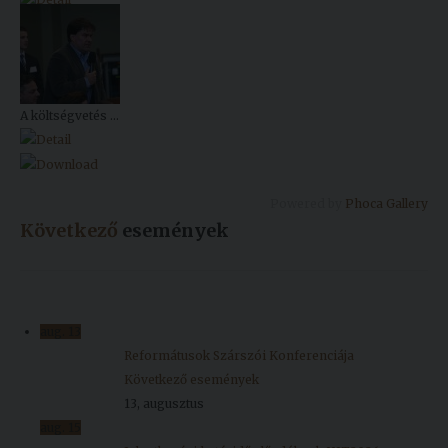
A költségvetés ...
Powered by
Phoca Gallery
Következő
események
aug.
13
Reformátusok Szárszói Konferenciája
Következő események
13, augusztus
aug.
15