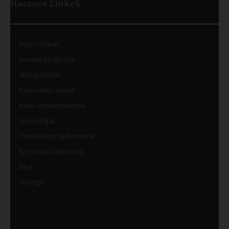
Hasznos
Linkek
Adatvédelem
Arculati kézikönyv
Állásajánlatok
Közérdekű adatok
Belső nyomtatványok
Ösztöndíjak
Tanulmányi tájékoztatók
Egyetemi Lelkészség
Blog
Névjegy