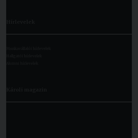
Hírlevelek
Munkavállalói hírlevelek
Hallgatói hírlevelek
Alumni hírlevelek
Károli magazin