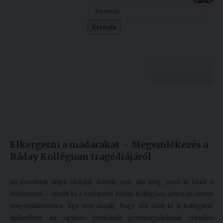
Szolgáltatásaink
Keresés
Nemzetközi
kapcsolatok
Egyetemi
Lelkészség
Egyetemünk
Események
Készült: 2020. január 27.
Módosítás: 2020. január 27.
Sajtó
Oktatás
Elkergetni a madarakat – Megemlékezés a
Sport
Kutatás
Ráday Kollégium tragédiájáról
Junior
Felvételizőknek
Akadémia
Az érzelmek teljes skáláját átélték, van, aki még most is küzd a
félelemmel – derült ki a budapesti Ráday Kollégium udvarán tartott
Hallgatóinknak
megemlékezésen. Egy éve annak, hogy tűz ütött ki a kollégium
épületében. Az egykori bentlakók gyertyagyújtással, csendes