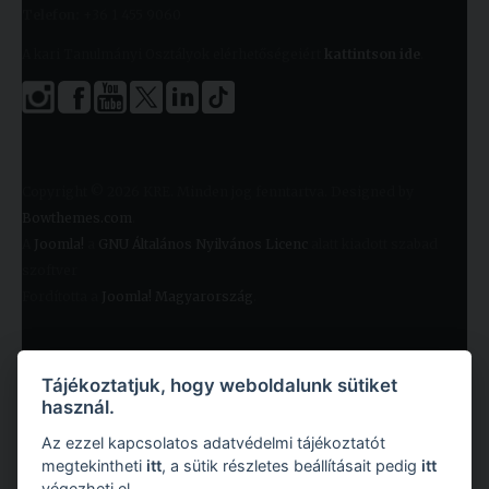
Telefon:
+36 1 455 9060
A kari Tanulmányi Osztályok elérhetőségeiért
kattintson ide
.
Copyright © 2026 KRE. Minden jog fenntartva. Designed by
Bowthemes.com
.
A
Joomla!
a
GNU Általános Nyilvános Licenc
alatt kiadott szabad
szoftver
Fordította a
Joomla! Magyarország
.
Tájékoztatjuk, hogy weboldalunk sütiket
használ.
Az ezzel kapcsolatos adatvédelmi tájékoztatót
megtekintheti
itt
, a sütik részletes beállításait pedig
itt
végezheti el.