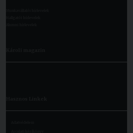
Munkavállalói hírlevelek
Hallgatói hírlevelek
Alumni hírlevelek
Károli magazin
Hasznos
Linkek
Adatvédelem
Arculati kézikönyv