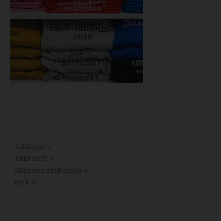
Könyvtár >>
Katalógus >>
KREPOZIT >>
Előfizetett adatbázisok >>
GYIK >>