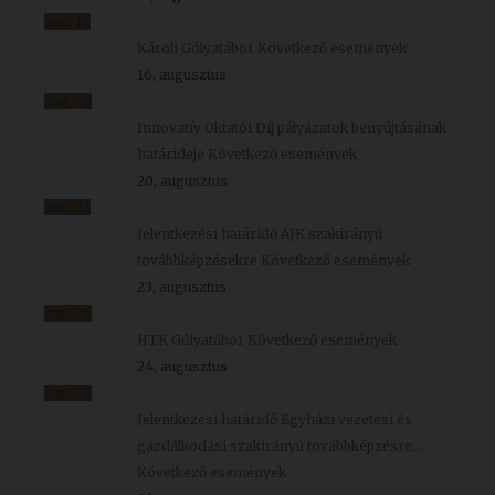
aug.
16
Károli Gólyatábor
Következő események
16, augusztus
aug.
20
Innovatív Oktatói Díj pályázatok benyújtásának
határideje
Következő események
20, augusztus
aug.
23
Jelentkezési határidő ÁJK szakirányú
továbbképzésekre
Következő események
23, augusztus
aug.
24
HTK Gólyatábor
Következő események
24, augusztus
aug.
30
Jelentkezési határidő Egyházi vezetési és
gazdálkodási szakirányú továbbképzésre...
Következő események