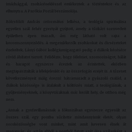
imádsággal, zsoltárénekléssel emlékeztek a történtekre és az
Kiadványok
elhunytra. A Parókia Portál beszámolója.
Bölcsföldi András református lelkész, a teológia spirituálisa
Szolgáltatásaink
egyetlen szál fehér gyertyát gyújtott, amely a tűzkárt szenvedett
épületben épen maradt, ám még látható volt rajta a
koromszennyeződés. A megemlékezők zsoltárokat és dicséreteket
Nemzetközi
énekeltek, Lányi Gábor kollégiumigazgató pedig a diákok kérésére
kapcsolatok
rövid áhítatot tartott. Felidézte, hogy félelmet, szomorúságot, hálát
és haragot egyszerre éreztek az érintettek, eközben
Egyetemi
megtapasztalták a lélekjelenlét és az összefogás erejét is. A tűzeset
Lelkészség
következményeit máig érezni: hátramaradt a gyászoló család, a
Események
diákok közössége is átalakult a költözés miatt, a teológiának, a
gyűjteményeknek, a könyvtáraknak már került hely, de otthon még
Sajtó
nem.
Sport
„Annak a gyufavillanásnak a fókuszában egyszerre egyesült az
összes szál, egy pontba sűrítette mindannyiunk életét, olyan
Junior
sorsközösségbe vont minket, mint amit kevesen élnek át
Akadémia
manapság, és aztán ebből a pontból futott szét újra szálanként a