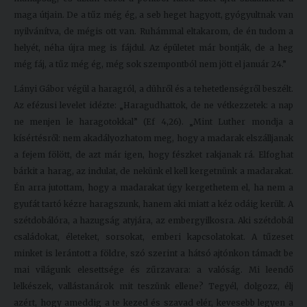
maga útjain. De a tűz még ég, a seb heget hagyott, gyógyultnak van
nyilvánítva, de mégis ott van. Ruhámmal eltakarom, de én tudom a
helyét, néha újra meg is fájdul. Az épületet már bontják, de a heg
még fáj, a tűz még ég, még sok szempontból nem jött el január 24.”
Lányi Gábor végül a haragról, a dühről és a tehetetlenségről beszélt.
Az efézusi levelet idézte: „Haragudhattok, de ne vétkezzetek: a nap
ne menjen le haragotokkal” (Ef 4,26). „Mint Luther mondja a
kísértésről: nem akadályozhatom meg, hogy a madarak elszálljanak
a fejem fölött, de azt már igen, hogy fészket rakjanak rá. Elfoghat
bárkit a harag, az indulat, de nekünk el kell kergetnünk a madarakat.
Én arra jutottam, hogy a madarakat úgy kergethetem el, ha nem a
gyufát tartó kézre haragszunk, hanem aki miatt a kéz odáig került. A
szétdobálóra, a hazugság atyjára, az embergyilkosra. Aki szétdobál
családokat, életeket, sorsokat, emberi kapcsolatokat. A tűzeset
minket is lerántott a földre, szó szerint a hátsó ajtónkon támadt be
mai világunk elesettsége és zűrzavara: a valóság. Mi leendő
lelkészek, vallástanárok mit teszünk ellene? Tegyél, dolgozz, élj
azért, hogy ameddig a te kezed és szavad elér, kevesebb legyen a