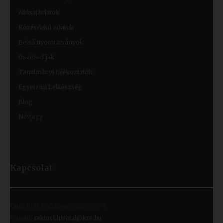
Állásajánlatok
Közérdekű adatok
Belső nyomtatványok
Ösztöndíjak
Tanulmányi tájékoztatók
Egyetemi Lelkészség
Blog
Névjegy
Kapcsolat
Cím:
1091 Budapest, Kálvin tér 9.
E-mail:
rektori.hivatal@kre.hu