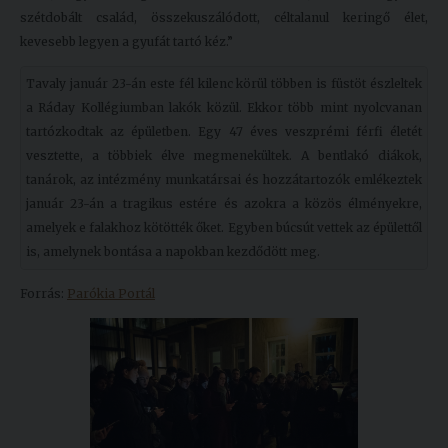
szétdobált család, összekuszálódott, céltalanul keringő élet,
kevesebb legyen a gyufát tartó kéz.”
Tavaly január 23-án este fél kilenc körül többen is füstöt észleltek
a Ráday Kollégiumban lakók közül. Ekkor több mint nyolcvanan
tartózkodtak az épületben. Egy 47 éves veszprémi férfi életét
vesztette, a többiek élve megmenekültek. A bentlakó diákok,
tanárok, az intézmény munkatársai és hozzátartozók emlékeztek
január 23-án a tragikus estére és azokra a közös élményekre,
amelyek e falakhoz kötötték őket. Egyben búcsút vettek az épülettől
is, amelynek bontása a napokban kezdődött meg.
Forrás:
Parókia Portál