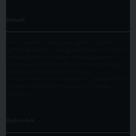
Rólunk
A Károli Gáspár Református Egyetem egyszerre nagy múltú
(jogelőd alapítása: 1855) és fiatal egyetem (jelenlegi nevén 1993 óta
működik), így ötvözi a református oktatás hagyományait és a
szakmai megújulás iránti nyitottságot. Több mint 9000 hallgató öt
karon (Állam- és Jogtudományi; Bölcsészet- és
Társadalomtudományi; Gazdaságtudományi, Egészségtudományi
és Szociális; Hittudományi és Pedagógiai Kar) folytathatja a
tanulmányait.
Hírlevelek