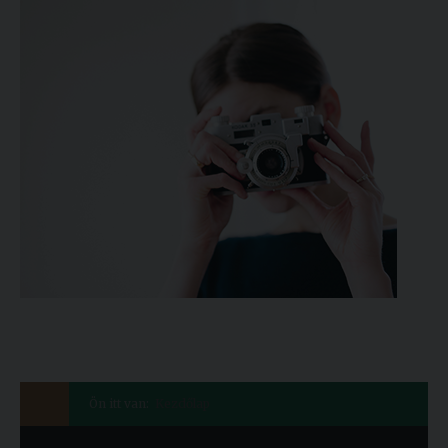
Ön itt van:
Kezdőlap