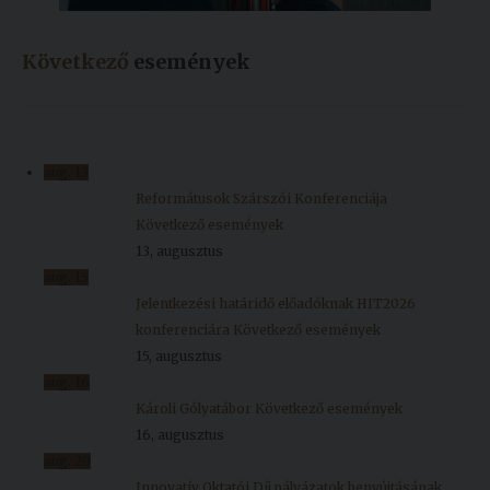
Következő
események
aug.
13
Reformátusok Szárszói Konferenciája
Következő események
13, augusztus
aug.
15
Jelentkezési határidő előadóknak HIT2026
konferenciára
Következő események
15, augusztus
aug.
16
Károli Gólyatábor
Következő események
16, augusztus
aug.
20
Innovatív Oktatói Díj pályázatok benyújtásának