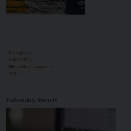
Könyvtár >>
Katalógus >>
KREPOZIT >>
Előfizetett adatbázisok >>
GYIK >>
Tudomány, kutatás