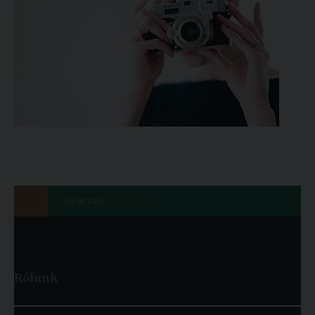
Ön itt van:
Kezdőlap
Rólunk