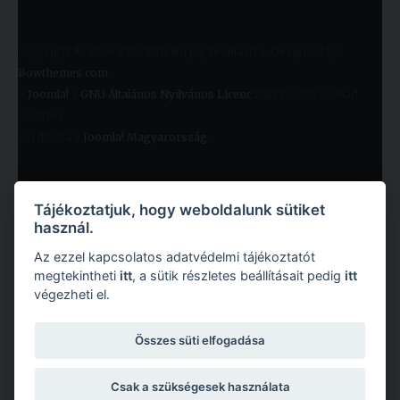
Copyright © 2026 KRE. Minden jog fenntartva. Designed by
Bowthemes.com
.
A
Joomla!
a
GNU Általános Nyilvános Licenc
alatt kiadott szabad
szoftver
Fordította a
Joomla! Magyarország
.
Tájékoztatjuk, hogy weboldalunk sütiket
használ.
Az ezzel kapcsolatos adatvédelmi tájékoztatót
megtekintheti
itt
, a sütik részletes beállításait pedig
itt
végezheti el.
Copyright © 2026 Károli Gáspár Református Egyetem. Minden jog fenntartva.
Összes süti elfogadása
Csak a szükségesek használata