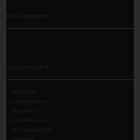
Károli magazin
Hasznos
Linkek
Adatvédelem
Arculati kézikönyv
Állásajánlatok
Közérdekű adatok
Belső nyomtatványok
Ösztöndíjak