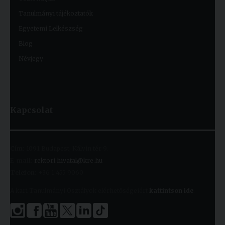
Tanulmányi tájékoztatók
Egyetemi Lelkészség
Blog
Névjegy
Kapcsolat
Cím:
1091 Budapest, Kálvin tér 9.
E-mail:
rektori.hivatal@kre.hu
Telefon:
+36 1 455 9060
A kari Tanulmányi Osztályok elérhetőségeiért
kattintson ide
.