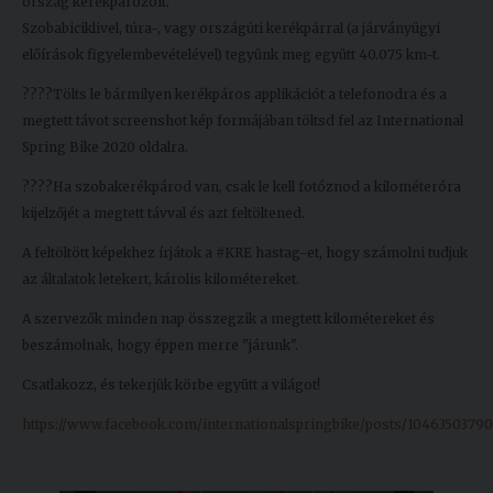
ország kerékpározóit.
Kiadványok
Szobabiciklivel, túra-, vagy országúti kerékpárral (a járványügyi
előírások figyelembevételével) tegyünk meg együtt 40.075 km-t.
????Tölts le bármilyen kerékpáros applikációt a telefonodra és a
Szolgáltatásaink
megtett távot screenshot kép formájában töltsd fel az International
Spring Bike 2020 oldalra.
Nemzetközi
????Ha szobakerékpárod van, csak le kell fotóznod a kilométeróra
kapcsolatok
kijelzőjét a megtett távval és azt feltöltened.
Egyetemi
A feltöltött képekhez írjátok a #KRE hastag-et, hogy számolni tudjuk
Lelkészség
az általatok letekert, károlis kilométereket.
Események
A szervezők minden nap összegzik a megtett kilométereket és
beszámolnak, hogy éppen merre "járunk".
Sajtó
Csatlakozz, és tekerjük körbe együtt a világot!
Sport
https://www.facebook.com/internationalspringbike/posts/1046350379
Junior
Akadémia