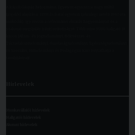
A Károli Gáspár Református Egyetem egyszerre nagy múltú
(jogelőd alapítása: 1855) és fiatal egyetem (jelenlegi nevén 1993 óta
működik), így ötvözi a református oktatás hagyományait és a
szakmai megújulás iránti nyitottságot. Több mint 9000 hallgató öt
karon (Állam- és Jogtudományi; Bölcsészet- és
Társadalomtudományi; Gazdaságtudományi, Egészségtudományi
és Szociális; Hittudományi és Pedagógiai Kar) folytathatja a
tanulmányait.
Hírlevelek
Munkavállalói hírlevelek
Hallgatói hírlevelek
Alumni hírlevelek