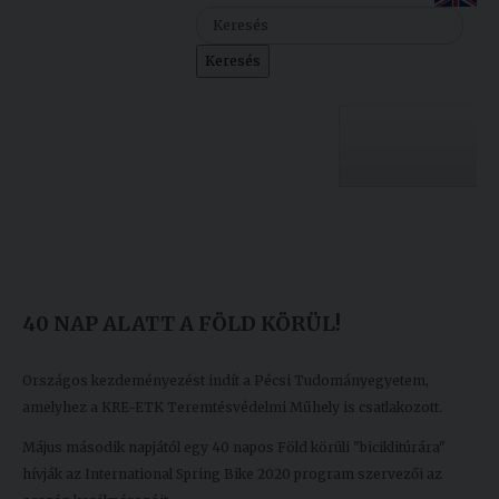
Szolgáltatásaink
Keresés
Nemzetközi
kapcsolatok
Egyetemi
Lelkészség
Egyetemünk
Események
Készült: 2020. május 18.
Módosítás: 2020. május 18.
Sajtó
Oktatás
40 NAP ALATT A FÖLD KÖRÜL!
Sport
Kutatás
Junior
Felvételizőknek
Országos kezdeményezést indít a Pécsi Tudományegyetem,
Akadémia
amelyhez a KRE-ETK Teremtésvédelmi Műhely is csatlakozott.
Május második napjától egy 40 napos Föld körüli "biciklitúrára"
Hallgatóinknak
hívják az International Spring Bike 2020 program szervezői az