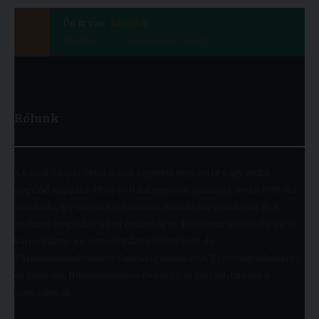
Ön itt van:
Kezdőlap
Október 31. – a Reformáció ünnepe
Rólunk
A Károli Gáspár Református Egyetem egyszerre nagy múltú
(jogelőd alapítása: 1855) és fiatal egyetem (jelenlegi nevén 1993 óta
működik), így ötvözi a református oktatás hagyományait és a
szakmai megújulás iránti nyitottságot. Több mint 9000 hallgató öt
karon (Állam- és Jogtudományi; Bölcsészet- és
Társadalomtudományi; Gazdaságtudományi, Egészségtudományi
és Szociális; Hittudományi és Pedagógiai Kar) folytathatja a
tanulmányait.