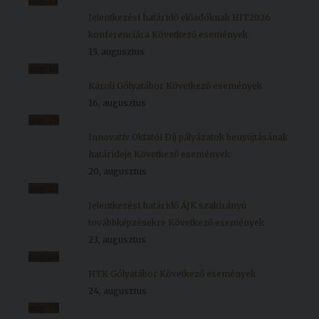
aug.
15
Jelentkezési határidő előadóknak HIT2026
konferenciára
Következő események
15, augusztus
aug.
16
Károli Gólyatábor
Következő események
16, augusztus
aug.
20
Innovatív Oktatói Díj pályázatok benyújtásának
határideje
Következő események
20, augusztus
aug.
23
Jelentkezési határidő ÁJK szakirányú
továbbképzésekre
Következő események
23, augusztus
aug.
24
HTK Gólyatábor
Következő események
24, augusztus
aug.
30