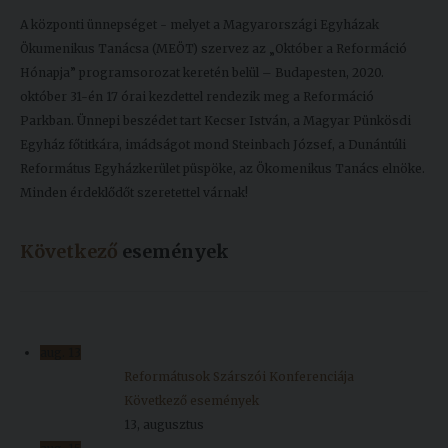
A központi ünnepséget - melyet a Magyarországi Egyházak
Ökumenikus Tanácsa (MEÖT) szervez az „Október a Reformáció
Hónapja” programsorozat keretén belül – Budapesten, 2020.
október 31-én 17 órai kezdettel rendezik meg a Reformáció
Parkban. Ünnepi beszédet tart Kecser István, a Magyar Pünkösdi
Egyház főtitkára, imádságot mond Steinbach József, a Dunántúli
Református Egyházkerület püspöke, az Ökomenikus Tanács elnöke.
Minden érdeklődőt szeretettel várnak!
Következő
események
aug.
13
Reformátusok Szárszói Konferenciája
Következő események
13, augusztus