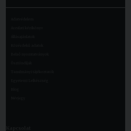
Adatvédelem
Arculati kézikönyv
Állásajánlatok
Közérdekű adatok
Belső nyomtatványok
Ösztöndíjak
Tanulmányi tájékoztatók
Egyetemi Lelkészség
Blog
Névjegy
Kapcsolat