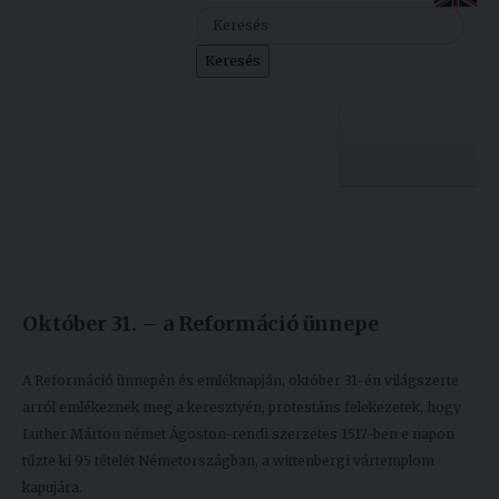
Szolgáltatásaink
Keresés
Nemzetközi
kapcsolatok
Egyetemi
Lelkészség
Egyetemünk
Események
Készült: 2020. október 30.
Módosítás: 2020. november 25.
Sajtó
Oktatás
Október 31. – a Reformáció ünnepe
Sport
Kutatás
Junior
Felvételizőknek
A Reformáció ünnepén és emléknapján, október 31-én világszerte
Akadémia
arról emlékeznek meg a keresztyén, protestáns felekezetek, hogy
Luther Márton német Ágoston-rendi szerzetes 1517-ben e napon
Hallgatóinknak
tűzte ki 95 tételét Németországban, a wittenbergi vártemplom
kapujára.