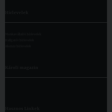
Hírlevelek
Munkavállalói hírlevelek
Hallgatói hírlevelek
Alumni hírlevelek
Károli magazin
Hasznos
Linkek