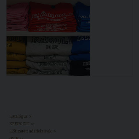
Könyvtár >>
Katalógus >>
KREPOZIT >>
Előfizetett adatbázisok >>
GYIK >>