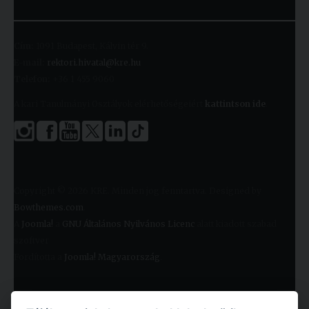
Cím:
1091 Budapest, Kálvin tér 9.
E-mail:
rektori.hivatal@kre.hu
Telefon:
+36 1 455 9060
A kari Tanulmányi Osztályok elérhetőségeiért
kattintson ide
.
Copyright © 2026 KRE. Minden jog fenntartva. Designed by
Bowthemes.com
.
A
Joomla!
a
GNU Általános Nyilvános Licenc
alatt kiadott szabad
szoftver
Fordította a
Joomla! Magyarország
.