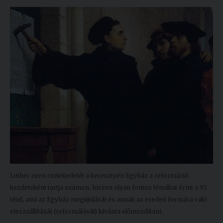
Kiadványok
Szolgáltatásaink
Nemzetközi
kapcsolatok
Egyetemi
Lelkészség
Események
Sajtó
Luther ezen cselekedetét a keresztyén Egyház a reformáció
Sport
kezdeteként tartja számon, hiszen olyan fontos témákat érint a 95
tétel, ami az Egyház megújulását és annak az eredeti formára való
Junior
visszaállítását (reformálását) kívánta előmozdítani.
Akadémia