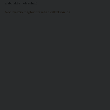
alábbiakban olvasható:
Kiadványok
Mobilverzió megtekintéséhez kattintson ide
Szolgáltatásaink
Nemzetközi
kapcsolatok
Egyetemi
Lelkészség
Események
Sajtó
Sport
Junior
Akadémia