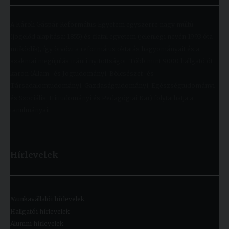
A Károli Gáspár Református Egyetem egyszerre nagy múltú
(jogelőd alapítása: 1855) és fiatal egyetem (jelenlegi nevén 1993 óta
működik), így ötvözi a református oktatás hagyományait és a
szakmai megújulás iránti nyitottságot. Több mint 9000 hallgató öt
karon (Állam- és Jogtudományi; Bölcsészet- és
Társadalomtudományi; Gazdaságtudományi, Egészségtudományi
és Szociális; Hittudományi és Pedagógiai Kar) folytathatja a
tanulmányait.
Hírlevelek
Munkavállalói hírlevelek
Hallgatói hírlevelek
Alumni hírlevelek