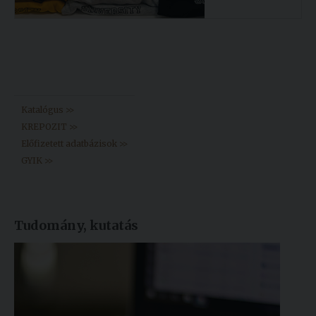
Könyvtár >>
Katalógus >>
KREPOZIT >>
Előfizetett adatbázisok >>
GYIK >>
Tudomány, kutatás