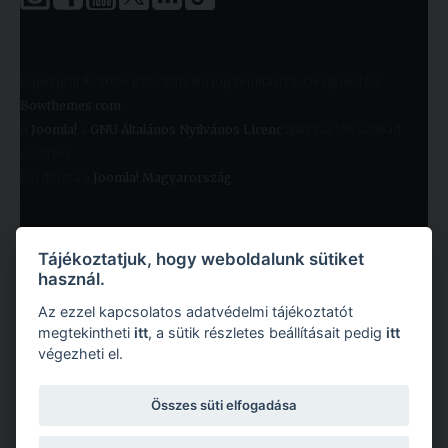
Copyright © 2026 KRE. Minden jog fenntartva. Designed by
Bowthemes.com
.
A
Joomla!
a
GNU Általános Nyilvános Licenc
alatt kiadott szabad
szoftver
Fordította a
Joomla! Magyarország
.
Tájékoztatjuk, hogy weboldalunk sütiket
használ.
Az ezzel kapcsolatos adatvédelmi tájékoztatót
megtekintheti
itt
, a sütik részletes beállításait pedig
itt
végezheti el.
Copyright © 2026 Károli Gáspár Református Egyetem. Minden jog fenntartva.
Összes süti elfogadása