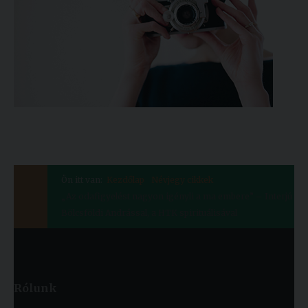
Ön itt van:
Kezdőlap
Névjegy cikkek
„Az odafigyelést nagyon igényli a ma embere” – Interjú
Bölcsföldi Andrással, a HTK spirituálisával
Rólunk