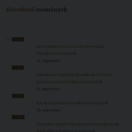
Következő
események
aug.
13
Reformátusok Szárszói Konferenciája
Következő események
13, augusztus
aug.
15
Jelentkezési határidő előadóknak HIT2026
konferenciára
Következő események
15, augusztus
aug.
16
Károli Gólyatábor
Következő események
16, augusztus
aug.
20
Innovatív Oktatói Díj pályázatok benyújtásának
határideje
Következő események