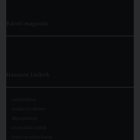
Károli magazin
Hasznos
Linkek
Adatvédelem
Arculati kézikönyv
Állásajánlatok
Közérdekű adatok
Belső nyomtatványok