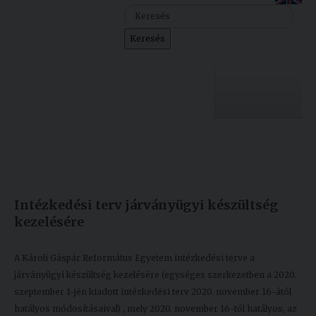
Szolgáltatásaink
Keresés
Nemzetközi
kapcsolatok
Egyetemi
Lelkészség
Egyetemünk
Események
Készült: 2020. november 16.
Módosítás: 2020. november 25.
Sajtó
Oktatás
Intézkedési terv járványügyi készültség
Sport
Kutatás
kezelésére
Junior
Felvételizőknek
Akadémia
A Károli Gáspár Református Egyetem intézkedési terve a
járványügyi készültség kezelésére (egységes szerkezetben a 2020.
Hallgatóinknak
szeptember 1-jén kiadott intézkedési terv 2020. november 16-ától
hatályos módosításaival) , mely 2020. november 16-tól hatályos, az