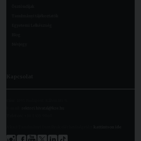
Ösztöndíjak
Tanulmányi tájékoztatók
Egyetemi Lelkészség
Blog
Névjegy
Kapcsolat
Cím:
1091 Budapest, Kálvin tér 9.
E-mail:
rektori.hivatal@kre.hu
Telefon:
+36 1 455 9060
A kari Tanulmányi Osztályok elérhetőségeiért
kattintson ide
.