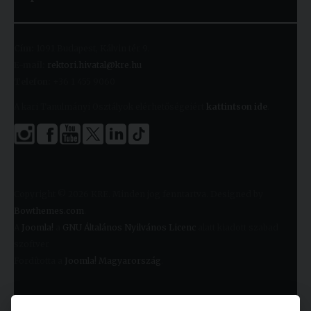
Cím:
1091 Budapest, Kálvin tér 9.
E-mail:
rektori.hivatal@kre.hu
Telefon:
+36 1 455 9060
A kari Tanulmányi Osztályok elérhetőségeiért
kattintson ide
.
Copyright © 2026 KRE. Minden jog fenntartva. Designed by
Bowthemes.com
.
A
Joomla!
a
GNU Általános Nyilvános Licenc
alatt kiadott szabad
szoftver
Fordította a
Joomla! Magyarország
.