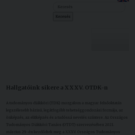
Szolgáltatásaink
Keresés
Nemzetközi
kapcsolatok
Egyetemi
Lelkészség
Egyetemünk
Események
Készült: 2021. április 16.
Módosítás: 2021. április 29.
Sajtó
Oktatás
Hallgatóink sikere a XXXV. OTDK-n
Sport
Kutatás
Junior
Felvételizőknek
A tudományos diákköri (TDK) mozgalom a magyar felsőoktatás
Akadémia
legszélesebb bázisú, legátfogóbb tehetséggondozási formája, az
önképzés, az elitképzés és a tudóssá nevelés színtere. Az Országos
Hallgatóinknak
Tudományos Diákköri Tanács (OTDT) szervezésében 2021.
március 29-én kezdődtek meg a XXXV. Országos Tudományos