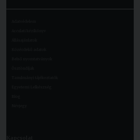
Adatvédelem
Arculati kézikönyv
Állásajánlatok
Közérdekű adatok
Belső nyomtatványok
Ösztöndíjak
Tanulmányi tájékoztatók
Egyetemi Lelkészség
Blog
Névjegy
Kapcsolat