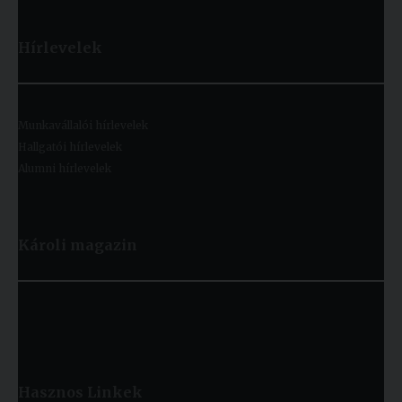
Hírlevelek
Munkavállalói hírlevelek
Hallgatói hírlevelek
Alumni hírlevelek
Károli magazin
Hasznos
Linkek