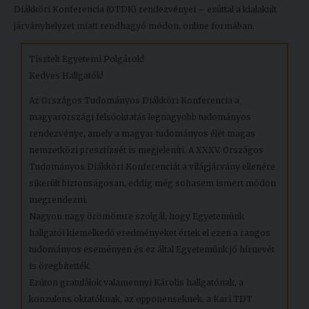
Diákköri Konferencia (OTDK) rendezvényei – ezúttal a kialakult
Kiadványok
járványhelyzet miatt rendhagyó módon, online formában.
Tisztelt Egyetemi Polgárok!
Szolgáltatásaink
Kedves Hallgatók!
Az Országos Tudományos Diákköri Konferencia a
Nemzetközi
magyarországi felsőoktatás legnagyobb tudományos
kapcsolatok
rendezvénye, amely a magyar tudományos élet magas
nemzetközi presztízsét is megjeleníti. A XXXV. Országos
Egyetemi
Tudományos Diákköri Konferenciát a világjárvány ellenére
Lelkészség
sikerült biztonságosan, eddig még sohasem ismert módon
Események
megrendezni.
Nagyon nagy örömömre szolgál, hogy Egyetemünk
Sajtó
hallgatói kiemelkedő eredményeket értek el ezen a rangos
tudományos eseményen és ez által Egyetemünk jó hírnevét
Sport
is öregbítették.
Ezúton gratulálok valamennyi Károlis hallgatónak, a
Junior
konzulens oktatóknak, az opponenseknek, a Kari TDT
Akadémia