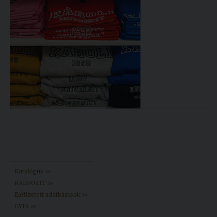
Könyvtár >>
Katalógus >>
KREPOZIT >>
Előfizetett adatbázisok >>
GYIK >>