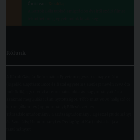
Ön itt van:
Kezdőlap
A Bartók Béla utolsó emigrációs éveiről szóló filmet
tekintheti meg egyetemünk közössége
Rólunk
A Károli Gáspár Református Egyetem egyszerre nagy múltú
(jogelőd alapítása: 1855) és fiatal egyetem (jelenlegi nevén 1993 óta
működik), így ötvözi a református oktatás hagyományait és a
szakmai megújulás iránti nyitottságot. Több mint 9000 hallgató öt
karon (Állam- és Jogtudományi; Bölcsészet- és
Társadalomtudományi; Gazdaságtudományi, Egészségtudományi
és Szociális; Hittudományi és Pedagógiai Kar) folytathatja a
tanulmányait.