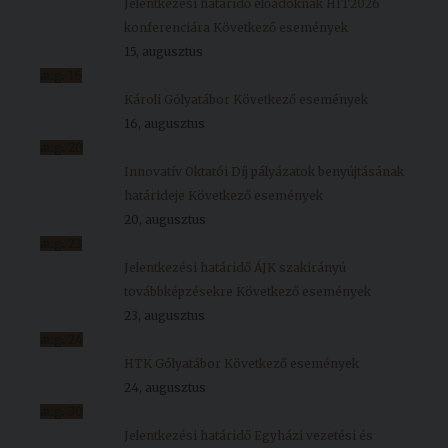
Jelentkezési határidő előadóknak HIT2026
konferenciára
Következő események
15, augusztus
aug.
16
Károli Gólyatábor
Következő események
16, augusztus
aug.
20
Innovatív Oktatói Díj pályázatok benyújtásának
határideje
Következő események
20, augusztus
aug.
23
Jelentkezési határidő ÁJK szakirányú
továbbképzésekre
Következő események
23, augusztus
aug.
24
HTK Gólyatábor
Következő események
24, augusztus
aug.
30
Jelentkezési határidő Egyházi vezetési és