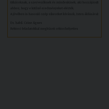
titkároknak, a szervezőknek és mindenkinek, aki hozzájárult
ahhoz, hogy e kitűnő eredményeket elérték.
A jövőben is hasonló szép sikereket kívánok, Isten áldásával:
Dr. habil. Czine Ágnes
Rektori feladatokkal megbízott rektorhelyettes