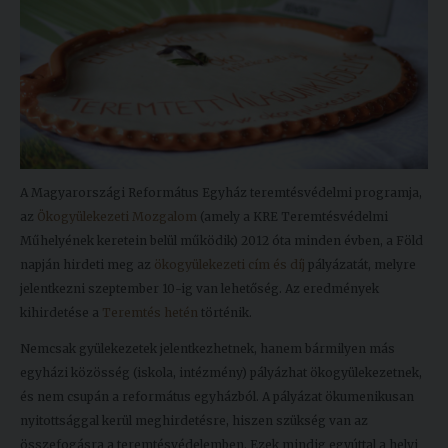
Kiadványok
Szolgáltatásaink
Nemzetközi
kapcsolatok
A Magyarországi Református Egyház teremtésvédelmi programja,
az
Ökogyülekezeti Mozgalom
(amely a KRE Teremtésvédelmi
Egyetemi
Műhelyének keretein belül működik) 2012 óta minden évben, a Föld
Lelkészség
napján hirdeti meg az
ökogyülekezeti cím és díj
pályázatát, melyre
Események
jelentkezni szeptember 10-ig van lehetőség. Az eredmények
kihirdetése a
Teremtés hetén
történik.
Sajtó
Nemcsak gyülekezetek jelentkezhetnek, hanem bármilyen más
Sport
egyházi közösség (iskola, intézmény) pályázhat ökogyülekezetnek,
és nem csupán a református egyházból. A pályázat ökumenikusan
Junior
nyitottsággal kerül meghirdetésre, hiszen szükség van az
Akadémia
összefogásra a teremtésvédelemben. Ezek mindig egyúttal a helyi