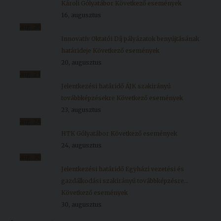
Károli Gólyatábor
Következő események
16, augusztus
aug.
20
Innovatív Oktatói Díj pályázatok benyújtásának
határideje
Következő események
20, augusztus
aug.
23
Jelentkezési határidő ÁJK szakirányú
továbbképzésekre
Következő események
23, augusztus
aug.
24
HTK Gólyatábor
Következő események
24, augusztus
aug.
30
Jelentkezési határidő Egyházi vezetési és
gazdálkodási szakirányú továbbképzésre...
Következő események
30, augusztus