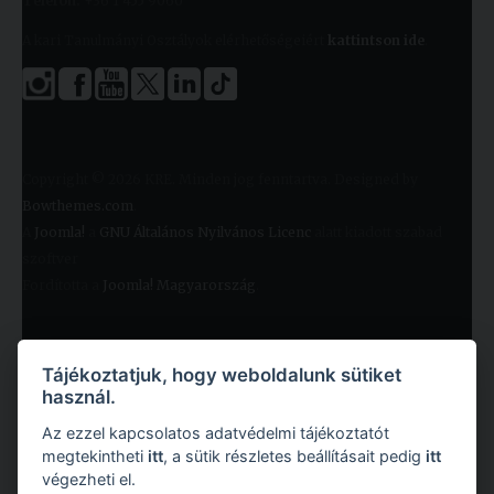
Telefon:
+36 1 455 9060
A kari Tanulmányi Osztályok elérhetőségeiért
kattintson ide
.
Copyright © 2026 KRE. Minden jog fenntartva. Designed by
Bowthemes.com
.
A
Joomla!
a
GNU Általános Nyilvános Licenc
alatt kiadott szabad
szoftver
Fordította a
Joomla! Magyarország
.
Tájékoztatjuk, hogy weboldalunk sütiket
használ.
Az ezzel kapcsolatos adatvédelmi tájékoztatót
megtekintheti
itt
, a sütik részletes beállításait pedig
itt
végezheti el.