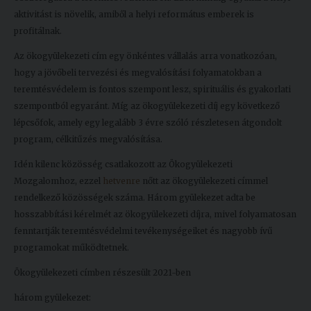
aktivitást is növelik, amiből a helyi református emberek is
profitálnak.
Az ökogyülekezeti cím egy önkéntes vállalás arra vonatkozóan,
hogy a jövőbeli tervezési és megvalósítási folyamatokban a
teremtésvédelem is fontos szempont lesz, spirituális és gyakorlati
szempontból egyaránt. Míg az ökogyülekezeti díj egy következő
lépcsőfok, amely egy legalább 3 évre szóló részletesen átgondolt
program, célkitűzés megvalósítása.
Idén kilenc közösség csatlakozott az Ökogyülekezeti
Mozgalomhoz, ezzel
hetvenre
nőtt az ökogyülekezeti címmel
rendelkező közösségek száma. Három gyülekezet adta be
hosszabbítási kérelmét az ökogyülekezeti díjra, mivel folyamatosan
fenntartják teremtésvédelmi tevékenységeiket és nagyobb ívű
programokat működtetnek.
Ökogyülekezeti címben részesült 2021-ben
három gyülekezet: