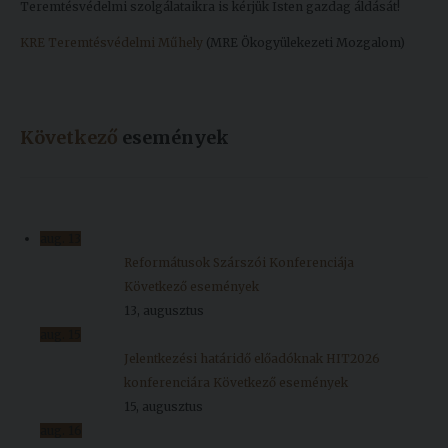
Teremtésvédelmi szolgálataikra is kérjük Isten gazdag áldását!
KRE Teremtésvédelmi Műhely
(MRE Ökogyülekezeti Mozgalom)
Következő
események
aug.
13
Reformátusok Szárszói Konferenciája
Következő események
13, augusztus
aug.
15
Jelentkezési határidő előadóknak HIT2026
konferenciára
Következő események
15, augusztus
aug.
16