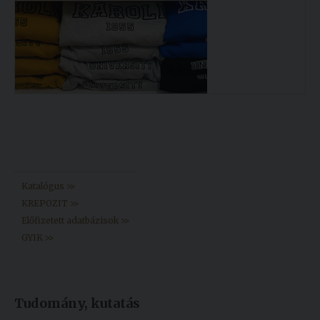
Könyvtár >>
Katalógus >>
KREPOZIT >>
Előfizetett adatbázisok >>
GYIK >>
Tudomány, kutatás