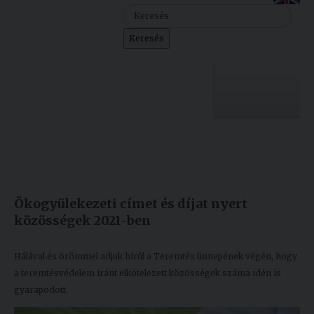
Szolgáltatásaink
Keresés
Nemzetközi
kapcsolatok
Egyetemi
Lelkészség
Egyetemünk
Események
Készült: 2021. október 14.
Módosítás: 2021. október 14.
Sajtó
Oktatás
Ökogyülekezeti címet és díjat nyert
Sport
Kutatás
közösségek 2021-ben
Junior
Felvételizőknek
Akadémia
Hálával és örömmel adjuk hírül a Teremtés ünnepének végén, hogy
a teremtésvédelem iránt elkötelezett közösségek száma idén is
Hallgatóinknak
gyarapodott.