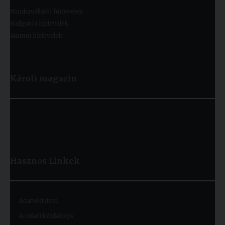
Munkavállalói hírlevelek
Hallgatói hírlevelek
Alumni hírlevelek
Károli magazin
Hasznos
Linkek
Adatvédelem
Arculati kézikönyv