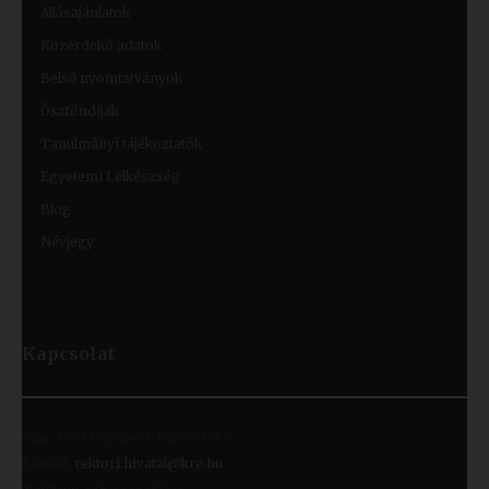
Állásajánlatok
Közérdekű adatok
Belső nyomtatványok
Ösztöndíjak
Tanulmányi tájékoztatók
Egyetemi Lelkészség
Blog
Névjegy
Kapcsolat
Cím:
1091 Budapest, Kálvin tér 9.
E-mail:
rektori.hivatal@kre.hu