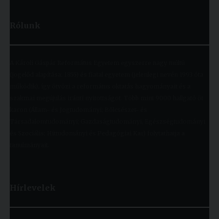
Rólunk
A Károli Gáspár Református Egyetem egyszerre nagy múltú
(jogelőd alapítása: 1855) és fiatal egyetem (jelenlegi nevén 1993 óta
működik), így ötvözi a református oktatás hagyományait és a
szakmai megújulás iránti nyitottságot. Több mint 9000 hallgató öt
karon (Állam- és Jogtudományi; Bölcsészet- és
Társadalomtudományi; Gazdaságtudományi, Egészségtudományi
és Szociális; Hittudományi és Pedagógiai Kar) folytathatja a
tanulmányait.
Hírlevelek