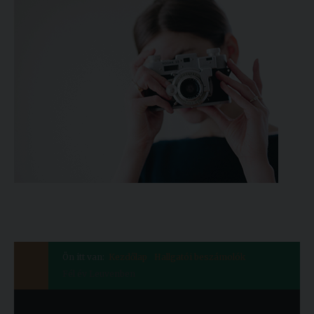
Ön itt van:
Kezdőlap
Hallgatói beszámolók
Fél év Leuvenben