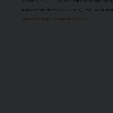
utasítással, az 5/2022. (II.07.)/R számú Rektori utasítással, v
(Hatályon kívül helyezte a 12/2022. (V.23.)/R számú Rektori utas
Mobilverzió megtekintéséhez kattintson ide