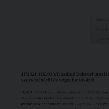
Egyete
Szolgált
Junior 
Készült: 2021. november 22.
Módosítás: 2022. szeptember 14.
11/2021. (IX.03.)/R számú Rektori utasít
szervezéséről és végrehajtásáról
11/2021. (IX.03.)/R számú Rektori utasítás a 2021/2022. tané
szerkezetben a módosításáról kiadott 12/2021. (XI.02.)/R szá
utasítással, a módosításáról kiadott 16/2021. (XII.02.)/R szá