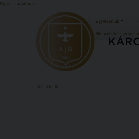
Ugrás a tartalomra
Egyetemünk
Nemzetközi kapcsolat
fb
tt
pt
ln
db