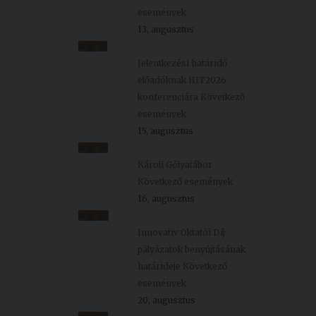
események
13, augusztus
aug.
15
Jelentkezési határidő
előadóknak HIT2026
konferenciára
Következő
események
15, augusztus
aug.
16
Károli Gólyatábor
Következő események
16, augusztus
aug.
20
Innovatív Oktatói Díj
pályázatok benyújtásának
határideje
Következő
események
20, augusztus