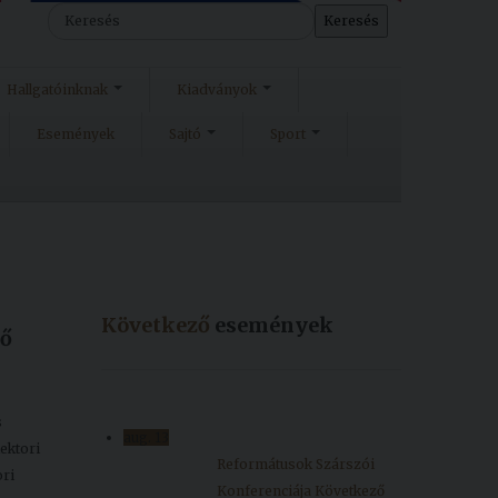
Keresés
Hallgatóinknak
Kiadványok
Események
Sajtó
Sport
Következő
események
nő
s
aug.
13
Rektori
Reformátusok Szárszói
ori
Konferenciája
Következő