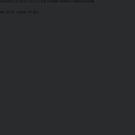
alamint a 9/2022. (III.07.)/R számú Rektori utasítással)
ítás 2022. május 23-án.)