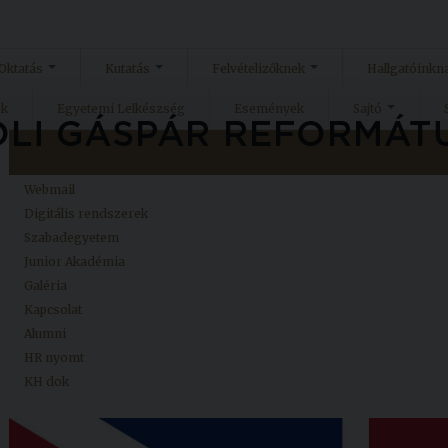
Oktatás
Kutatás
Felvételizőknek
Hallgatóinkn
ok
Egyetemi Lelkészség
Események
Sajtó
Kezdőlap
Neptun
Webmail
Digitális rendszerek
Szabadegyetem
Junior Akadémia
Galéria
Kapcsolat
Alumni
HR nyomt
KH dok