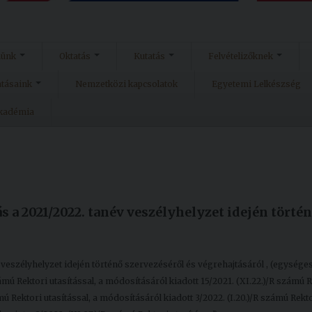
münk
Oktatás
Kutatás
Felvételizőknek
atásaink
Nemzetközi kapcsolatok
Egyetemi Lelkészség
Akadémia
ás a 2021/2022. tanév veszélyhelyzet idején törté
v veszélyhelyzet idején történő szervezéséről és végrehajtásáról , (egysége
mú Rektori utasítással, a módosításáról kiadott 15/2021. (XI.22.)/R számú 
mú Rektori utasítással, a módosításáról kiadott 3/2022. (I.20.)/R számú Rekt