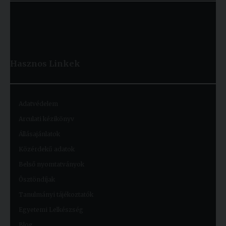
Hasznos
Linkek
Adatvédelem
Arculati kézikönyv
Állásajánlatok
Közérdekű adatok
Belső nyomtatványok
Ösztöndíjak
Tanulmányi tájékoztatók
Egyetemi Lelkészség
Blog