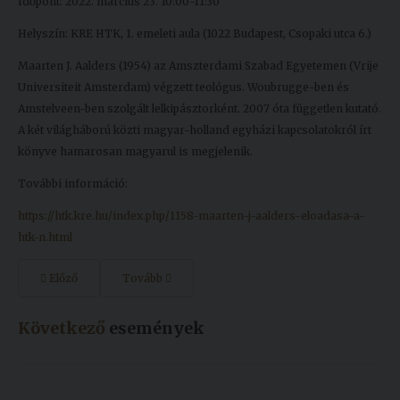
Időpont: 2022. március 23. 10:00-11:30
Kiadványok
Helyszín: KRE HTK, 1. emeleti aula (1022 Budapest, Csopaki utca 6.)
Maarten J. Aalders (1954) az Amszterdami Szabad Egyetemen (Vrije
Szolgáltatásaink
Universiteit Amsterdam) végzett teológus. Woubrugge-ben és
Amstelveen-ben szolgált lelkipásztorként. 2007 óta független kutató.
A két világháború közti magyar-holland egyházi kapcsolatokról írt
Nemzetközi
könyve hamarosan magyarul is megjelenik.
kapcsolatok
További információ:
Egyetemi
https://htk.kre.hu/index.php/1158-maarten-j-aalders-eloadasa-a-
Lelkészség
htk-n.html
Események
Előző
Tovább
Sajtó
Következő
események
Sport
Junior
Akadémia