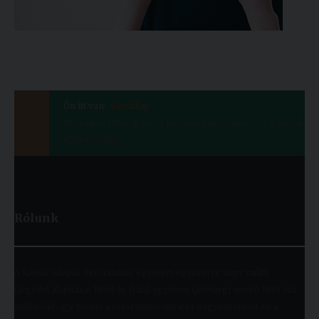
Ön itt van:
Kezdőlap
Mi a siker titka? Balogh Levente üzletember volt a Károli
Klub vendége
Rólunk
A Károli Gáspár Református Egyetem egyszerre nagy múltú
(jogelőd alapítása: 1855) és fiatal egyetem (jelenlegi nevén 1993 óta
működik), így ötvözi a református oktatás hagyományait és a