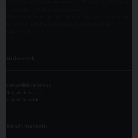
szakmai megújulás iránti nyitottságot. Több mint 9000 hallgató öt
karon (Állam- és Jogtudományi; Bölcsészet- és
Társadalomtudományi; Gazdaságtudományi, Egészségtudományi
és Szociális; Hittudományi és Pedagógiai Kar) folytathatja a
tanulmányait.
Hírlevelek
Munkavállalói hírlevelek
Hallgatói hírlevelek
Alumni hírlevelek
Károli magazin