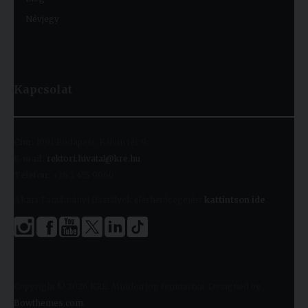
Névjegy
Kapcsolat
Cím:
1091 Budapest, Kálvin tér 9.
E-mail:
rektori.hivatal@kre.hu
Telefon:
+36 1 455 9060
A kari Tanulmányi Osztályok elérhetőségeiért
kattintson ide
.
Copyright © 2026 KRE. Minden jog fenntartva. Designed by
Bowthemes.com
.