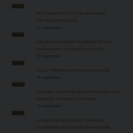
aug.
13
Reformátusok Szárszói Konferenciája
Következő események
13, augusztus
aug.
15
Jelentkezési határidő előadóknak HIT2026
konferenciára
Következő események
15, augusztus
aug.
16
Károli Gólyatábor
Következő események
16, augusztus
aug.
20
Innovatív Oktatói Díj pályázatok benyújtásának
határideje
Következő események
20, augusztus
aug.
23
Jelentkezési határidő ÁJK szakirányú
továbbképzésekre
Következő események