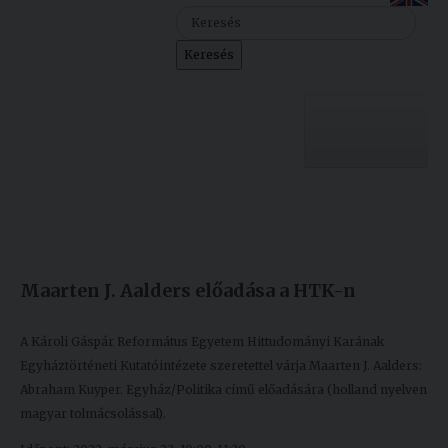
Szolgáltatásaink
Keresés
Nemzetközi
kapcsolatok
Egyetemi
Lelkészség
Egyetemünk
Események
Készült: 2022. február 28.
Módosítás: 2022. március 24.
Sajtó
Oktatás
Maarten J. Aalders előadása a HTK-n
Sport
Kutatás
Junior
Felvételizőknek
A Károli Gáspár Református Egyetem Hittudományi Karának
Akadémia
Egyháztörténeti Kutatóintézete szeretettel várja Maarten J. Aalders:
Abraham Kuyper. Egyház/Politika című előadására (holland nyelven
Hallgatóinknak
magyar tolmácsolással).