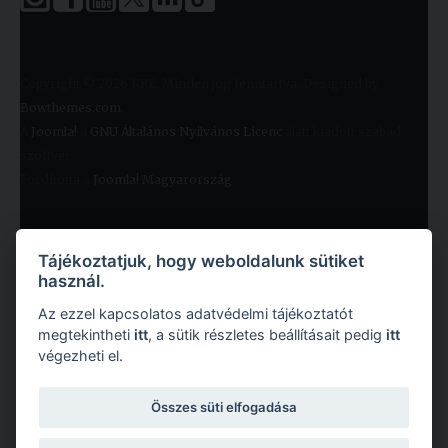
Copyright © 2026 KRE. Minden jog fenntartva. Designed by
Bowthemes.com
.
A
Joomla!
a
GNU Általános Nyilvános Licenc
alatt kiadott szabad
szoftver
Fordította a
Joomla! Magyarország
.
Tájékoztatjuk, hogy weboldalunk sütiket
használ.
Az ezzel kapcsolatos adatvédelmi tájékoztatót
megtekintheti
itt
, a sütik részletes beállításait pedig
itt
végezheti el.
Copyright © 2026 Károli Gáspár Református Egyetem. Minden jog fenntartva.
Összes süti elfogadása