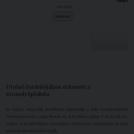
Szolgáltatásaink
Keresés
Nemzetközi
kapcsolatok
Egyetemi
Lelkészség
Egyetemünk
Események
Készült: 2022. június 28.
Módosítás: 2022. június 28.
Sajtó
Oktatás
Utolsó fordulójához érkezett a
Sport
Kutatás
strandröplabda
Junior
Felvételizőknek
Akadémia
Az utolsó, negyedik fordulóval folytatódik a KRE Strandröplabda
Versenysorozat a Lupa Beach-en. A fordulóra július 9-én kerül sor,
Hallgatóinknak
melyre a korábbiakhoz hasonlóan elsősorban intézményi és kari
párosok jelentkezését várják.