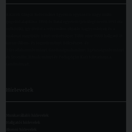
A Károli Gáspár Református Egyetem egyszerre nagy múltú
(jogelőd alapítása: 1855) és fiatal egyetem (jelenlegi nevén 1993 óta
működik), így ötvözi a református oktatás hagyományait és a
szakmai megújulás iránti nyitottságot. Több mint 9000 hallgató öt
karon (Állam- és Jogtudományi; Bölcsészet- és
Társadalomtudományi; Gazdaságtudományi, Egészségtudományi
és Szociális; Hittudományi és Pedagógiai Kar) folytathatja a
tanulmányait.
Hírlevelek
Munkavállalói hírlevelek
Hallgatói hírlevelek
Alumni hírlevelek