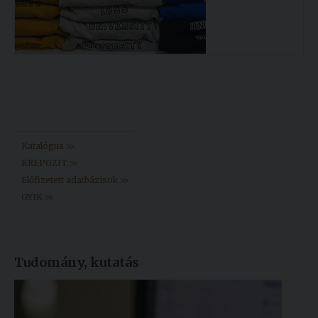
Könyvtár >>
Katalógus >>
KREPOZIT >>
Előfizetett adatbázisok >>
GYIK >>
Tudomány, kutatás