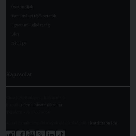
Ösztöndíjak
Tanulmányi tájékoztatók
Egyetemi Lelkészség
Blog
Névjegy
Kapcsolat
Cím:
1091 Budapest, Kálvin tér 9.
E-mail:
rektori.hivatal@kre.hu
Telefon:
+36 1 455 9060
A kari Tanulmányi Osztályok elérhetőségeiért
kattintson ide
.