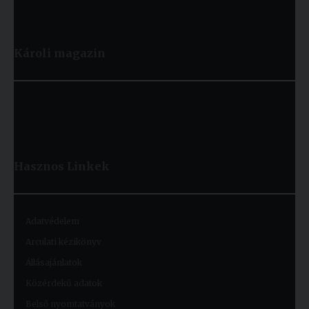
Károli magazin
Hasznos
Linkek
Adatvédelem
Arculati kézikönyv
Állásajánlatok
Közérdekű adatok
Belső nyomtatványok