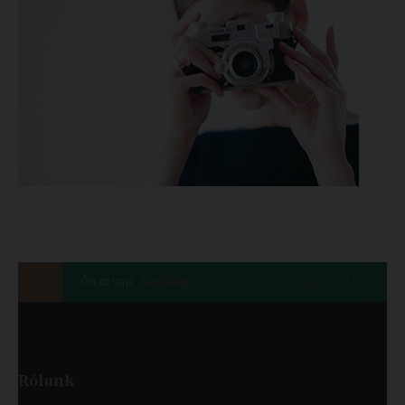
Ön itt van:
Kezdőlap
Prof. Dr. Bagdy Emőke nyílt levele
Rólunk