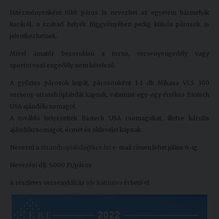
Kiadványok
Intézményenként több páros is nevezhet az egyetem bármelyik
karáról, a szabad helyek függvényében pedig külsős párosok is
jelentkezhetnek.
Szolgáltatásaink
Mivel amatőr besorolású a torna, versenyengedély vagy
sportorvosi engedély nem kötelező.
Nemzetközi
A győztes párosok kupát, párosonként 1-1 db Mikasa VLS 300
kapcsolatok
verseny-strandröplabdát kapnak, valamint egy-egy értékes Biotech
USA ajándékcsomagot.
Egyetemi
A további helyezettek Biotech USA csomagokat, illetve károlis
Lelkészség
ajándékcsomagot, érmet és oklevelet kapnak.
Események
Nevezni a
strandroplabda@kre.hu
e-mail címen lehet július 6-ig.
Sajtó
Nevezési díj: 5.000 Ft/páros
Sport
A részletes versenykiírás
ide kattintva
érhető el.
Junior
Akadémia