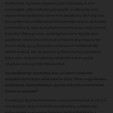
érdekel a hit, viszont se megkeresztelve nincsenek, se nem
konfirmáltak, milyen lehetőségek vannak? A Lelkészség ezért
meghirdetett egy kurzust, melyre lehet jelentkezni, ahol meg lehet
keresztelkedni és le lehet konfirmálni (felnőttkorban ez egybeesik).
Felvetődött az is, hogy hová anyakönyvezzék az így megkeresztelt
fiatalokat? Milyen jó lenne, ha Budapesten lenne egy-két olyan
gyülekezet, amely kimondottan arra fókuszál, hogy hogyan tud
kereső, eddig egy gyülekezethez sem tartozó fiataloknak lelki
otthont nyújtani, akár az egyetemi gyülekezet programjainak is
helyet adva. Rengeteg lehetőség, kreativitás van az egyház
világában, csak meg kell ezeket keresni.
Egy interjúban úgy nyilatkozott, hogy „az embert személyesen
megszólító egyház képes valódi változást elérni". Tervez-e egy közvetlen,
hallgatóknak, munkavállalóknak egyaránt szóló párbeszédet biztosító
fórumot az egyetemen?
Ha indul egy ilyen kezdeményezés szívesen támogatom és részt is
veszek benne. Nagyon örülnék egy folyamatos, szellemi-lelki
párbeszédnek az egyetemet fenntartó munkavállalókkal és a