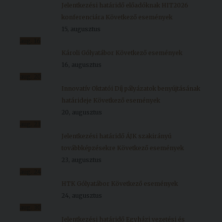
Jelentkezési határidő előadóknak HIT2026
konferenciára
Következő események
15, augusztus
aug.
16
Károli Gólyatábor
Következő események
16, augusztus
aug.
20
Innovatív Oktatói Díj pályázatok benyújtásának
határideje
Következő események
20, augusztus
aug.
23
Jelentkezési határidő ÁJK szakirányú
továbbképzésekre
Következő események
23, augusztus
aug.
24
HTK Gólyatábor
Következő események
24, augusztus
aug.
30
Jelentkezési határidő Egyházi vezetési és