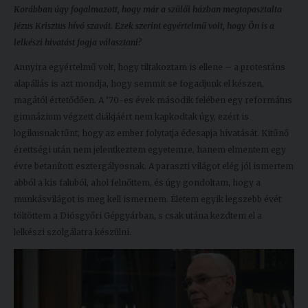
Korábban úgy fogalmazott, hogy már a szülői házban megtapasztalta
Kiadványok
Jézus Krisztus hívó szavát. Ezek szerint egyértelmű volt, hogy Ön is a
lelkészi hivatást fogja választani?
Szolgáltatásaink
Annyira egyértelmű volt, hogy tiltakoztam is ellene – a protestáns
alapállás is azt mondja, hogy semmit se fogadjunk el készen,
magától értetődően. A ’70-es évek második felében egy református
Nemzetközi
gimnázium végzett diákjáért nem kapkodtak úgy, ezért is
kapcsolatok
logikusnak tűnt, hogy az ember folytatja édesapja hivatását. Kitűnő
érettségi után nem jelentkeztem egyetemre, hanem elmentem egy
Egyetemi
évre betanított esztergályosnak. A paraszti világot elég jól ismertem
Lelkészség
abból a kis faluból, ahol felnőttem, és úgy gondoltam, hogy a
Események
munkásvilágot is meg kell ismernem. Életem egyik legszebb évét
töltöttem a Diósgyőri Gépgyárban, s csak utána kezdtem el a
Sajtó
lelkészi szolgálatra készülni.
Sport
Junior
Akadémia