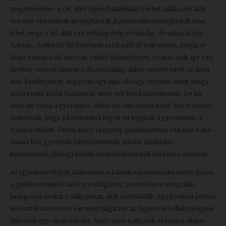
megteremtése a cél, ahol olyan fiatalokkal is lehet találkozni akik
ma még elutasítóak az egyházzal. A gyermekkorban plántált mag
lehet, hogy a hó alatt van néhány évig, évtizedig, de utána ki fog
hajtani… A tékozló fiú története erről szól: jó volt otthon, mégis el
akart menni a fiú, mert az ember kalandvágyó, ez már csak így van.
Amikor viszont eljutott a disznóvájúig, akkor eszébe jutott az atyai
ház. Eszébe jutott, hogy van egy apja, aki úgy szerette, mint ahogy
soha senki. Ezért hazament, mert volt hová hazamennie. De ha
nem lett volna a gyerekkor, akkor mi vitte volna haza? Ezért tartom
fontosnak, hogy a kezdetektől fogva ott legyünk a gyermekek, a
fiatalok mellett. Öröm, hogy rengeteg gyülekezetben van már baba-
mama kör, gyermek-istentiszteletek, iskolai hitoktatás,
konfirmáció, ifjúsági körök. Generációsan kell felépíteni mindezt.
Az egyetemi világot, különösen a Károlit szeretném közelebb hozni
a gyülekezeteknek ahhoz a világához, amely képes integrálni,
befogadni azokat a hallgatókat, akik érdeklődők. Egy konkrét példán
keresztül szeretném ezt megvilágítani: az Egyetemi Lelkészségben
felmerült egy olyan kérdés, hogy azon hallgatók számára, akiket