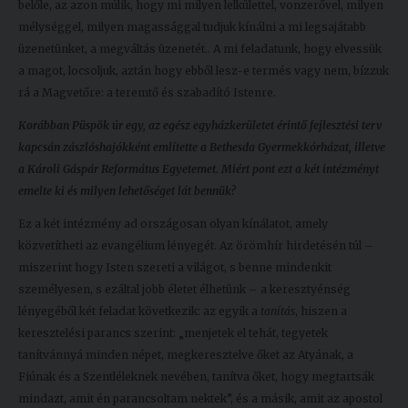
belőle, az azon múlik, hogy mi milyen lelkülettel, vonzerővel, milyen
mélységgel, milyen magassággal tudjuk kínálni a mi legsajátabb
üzenetünket, a megváltás üzenetét.. A mi feladatunk, hogy elvessük
a magot, locsoljuk, aztán hogy ebből lesz-e termés vagy nem, bízzuk
rá a Magvetőre: a teremtő és szabadító Istenre.
Korábban Püspök úr egy, az egész egyházkerületet érintő fejlesztési terv
kapcsán zászlóshajókként említette a Bethesda Gyermekkórházat, illetve
a Károli Gáspár Református Egyetemet. Miért pont ezt a két intézményt
emelte ki és milyen lehetőséget lát bennük?
Ez a két intézmény ad országosan olyan kínálatot, amely
közvetítheti az evangélium lényegét. Az örömhír hirdetésén túl –
miszerint hogy Isten szereti a világot, s benne mindenkit
személyesen, s ezáltal jobb életet élhetünk – a keresztyénség
lényegéből két feladat következik: az egyik a
tanítás
, hiszen a
keresztelési parancs szerint: „menjetek el tehát, tegyetek
tanítvánnyá minden népet, megkeresztelve őket az Atyának, a
Fiúnak és a Szentléleknek nevében, tanítva őket, hogy megtartsák
mindazt, amit én parancsoltam nektek”, és a másik, amit az apostol