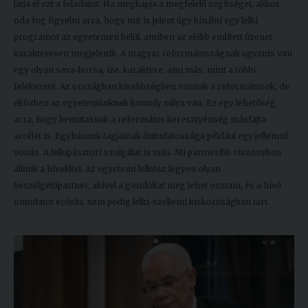
látja el ezt a feladatot. Ha megkapja a megfelelő segítséget, akkor
oda fog figyelni arra, hogy mit is jelent úgy kínálni egy lelki
programot az egyetemen belül, amiben az előbb említett üzenet
karakteresen megjelenik. A magyar reformátusságnak ugyanis van
egy olyan sava-borsa, íze, karaktere, ami más, mint a többi
felekezeté. Az országban kisebbségben vannak a reformátusok, de
eközben az egyetemünknek komoly súlya van. Ez egy lehetőség
arra, hogy bemutassuk a református keresztyénség másfajta
arcélét is. Egyházunk tagjainak öntudatossága például egy jellemző
vonás. A lelkipásztori szolgálat is más. Mi partneribb viszonyban
állunk a hívekkel. Az egyetemi lelkész legyen olyan
beszélgetőpartner, akivel a gondokat meg lehet osztani, és a hívő
öntudatot erősíti, nem pedig lelki-szellemi kiskorúságban tart.