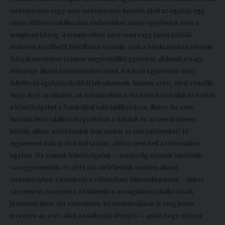
intézményes vagy nem intézményes keretet, ahol az egyház egy
olyan felületen találkozhat emberekkel, amely egyébként nem a
templomi közeg. A templomhoz szorosan vagy lazán kötődő
emberek körülbelül félmillióan vannak; csak a hitoktatásban elérünk
Kárpát-medencei szinten negyedmillió gyereket, akiknek a nagy
többsége állami intézményben tanul. A Károli Egyetemre sem
feltétlenül egyházi okokból jelentkeznek, hanem azért, mert remélik,
hogy itt jó az oktatás, az infrastruktúra. Ha nem használjuk ki ezeket
a lehetőségeket a fiatalokkal való találkozásra, illetve, ha nem
hozunk létre találkozási pontokat a fiatalok és az isteni üzenet
között, akkor miért tartjuk fent ezeket az intézményeket? Jó
egyetemet más is fent tud tartani, ahhoz nem kell a református
egyház. Ha vannak lehetőségeink – márpedig vannak iskoláink,
van egyetemünk, és 2013 óta ott lehetünk minden állami
intézményben a kötelezően választható hittanoktatással – akkor
szeretném, ha ezeken a felületeken evangéliumi találkozások
jönnének létre. Azt szeretném, ha strukturálisan is meg lenne
teremtve az a tér, ahol a találkozás létrejön – aztán hogy mi lesz