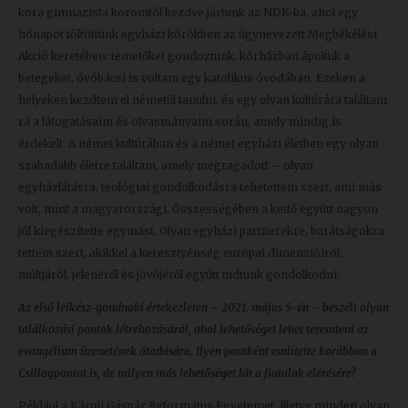
kora gimnazista koromtól kezdve jártunk az NDK-ba, ahol egy
hónapot töltöttünk egyházi körökben az úgynevezett Megbékélési
Akció keretében: temetőket gondoztunk, kórházban ápoltuk a
betegeket, óvóbácsi is voltam egy katolikus óvodában. Ezeken a
helyeken kezdtem el németül tanulni, és egy olyan kultúrára találtam
rá a látogatásaim és olvasmányaim során, amely mindig is
érdekelt. A német kultúrában és a német egyházi életben egy olyan
szabadabb életre találtam, amely megragadott – olyan
egyházlátásra, teológiai gondolkodásra tehetettem szert, ami más
volt, mint a magyarországi. Összességében a kettő együtt nagyon
jól kiegészítette egymást. Olyan egyházi partnerekre, barátságokra
tettem szert, akikkel a keresztyénség európai dimenzióiról:
múltjáról, jelenéről és jövőjéről együtt tudtunk gondolkodni.
Az első lelkész-gondnoki értekezleten – 2021. május 5-én – beszélt olyan
találkozási pontok létrehozásáról, ahol lehetőséget lehet teremteni az
evangélium üzenetének átadására. Ilyen pontként említette korábban a
Csillagpontot is, de milyen más lehetőséget lát a fiatalok elérésére?
Például a Károli Gáspár Református Egyetemet, illetve minden olyan