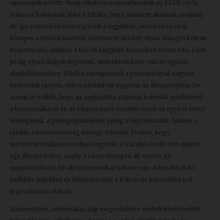
egyetemek között. Nyugodtan versenyezhetnénk az ELTE-vel is.
Sokszor beleesünk abba a hibába, hogy mindent akarunk nyújtani,
de így semmiben sem vagyunk a legjobbak, mindenben csak
közepes szintűek leszünk. Szerintem néhány olyan dologra kellene
koncentrálni, amiben a Károli a legjobb háromban benne van. Ezek
pedig olyan dolgok legyenek, melyeknek köze van az egyház
alapküldetéséhez. Ebből a szempontból a pszichológiát nagyon
fontosnak tartom, ebben például ott vagyunk az élmezőnyben. De
annak is örülök, hogy az anglisztika szakunk is kiváló minősítésű –
a kommunikáció és az idegen nyelv szintén része az egyház belső
lényegének. A pedagógusképzés pedig a legfontosabb, hiszen a
tanítás a keresztyénség lényegi feladata. Fontos, hogy
infrastrukturálisan rendben legyünk: a Károlyi-Csekonics-palota
egy ékszerdoboz, amely a város közepén áll, vonzó, jól
megközelíthető, kiváló informatikai háttere van. A korábbi BÁV-
székház átépítése és felújítása után a Kálvin tér környékén tud
terjeszkedni a Károli.
A keresztyén, református alap megerősítése mellett lehet további