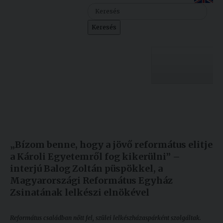
Szolgáltatásaink
Keresés
Nemzetközi
kapcsolatok
Egyetemi
Lelkészség
Egyetemünk
Események
Készült: 2022. március 21.
Módosítás: 2022. március 21.
Sajtó
Oktatás
„Bízom benne, hogy a jövő református elitje
Sport
Kutatás
a Károli Egyetemről fog kikerülni” –
interjú Balog Zoltán püspökkel, a
Junior
Felvételizőknek
Magyarországi Református Egyház
Akadémia
Zsinatának lelkészi elnökével
Hallgatóinknak
Református családban nőtt fel, szülei lelkészházaspárként szolgáltak.