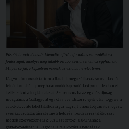
Püspök úr már többször kiemelte a jövő református nemzedékének
fontosságát, amelyre még inkább összpontosítania kell az egyháznak.
Milyen céljai, elképzelései vannak az oktatás-nevelés terén?
Nagyon fontosnak tartom a fiatalok megszólítását. Az óvodás- és
felnőttkor a két legmeghatározóbb kapcsolódási pont, idejében el
kell kezdeni a hit plántálását. Szeretném, ha az egyház ifjúsági
mozgalma, a Csillagpont egy olyan rendszerré épülne ki, hogy nem
csak kétévente lehet találkozni pár napra, hanem folyamatos, egész
éves kapcsolattartásra lenne lehetőség, rendszeres találkozási
módok szerveződnének; „Csillagpontok” alakulnának a
gyülekezetekben is. Regionális találkozási lehetőségek