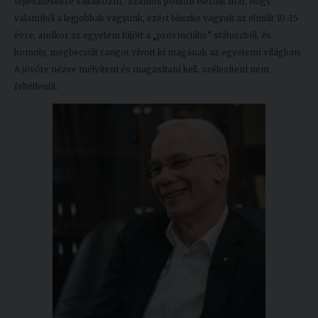
fejlesztésekre vállalkozni. Számos ponton elértük már, hogy
valamiből a legjobbak vagyunk, ezért büszke vagyok az elmúlt 10-15
évre, amikor az egyetem kijött a „provinciális” státuszból, és
komoly, megbecsült rangot vívott ki magának az egyetemi világban.
A jövőre nézve mélyíteni és magasítani kell, szélesíteni nem
feltétlenül.