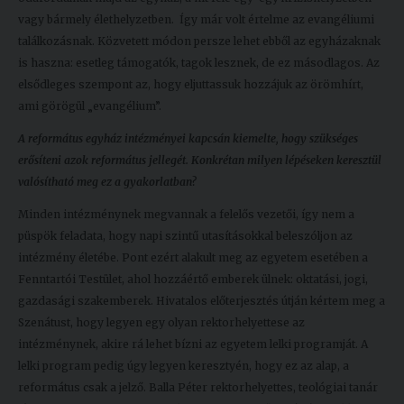
vagy bármely élethelyzetben. Így már volt értelme az evangéliumi
találkozásnak. Közvetett módon persze lehet ebből az egyházaknak
is haszna: esetleg támogatók, tagok lesznek, de ez másodlagos. Az
elsődleges szempont az, hogy eljuttassuk hozzájuk az örömhírt,
ami görögül „evangélium”.
A református egyház intézményei kapcsán kiemelte, hogy szükséges
erősíteni azok református jellegét. Konkrétan milyen lépéseken keresztül
valósítható meg ez a gyakorlatban?
Minden intézménynek megvannak a felelős vezetői, így nem a
püspök feladata, hogy napi szintű utasításokkal beleszóljon az
intézmény életébe. Pont ezért alakult meg az egyetem esetében a
Fenntartói Testület, ahol hozzáértő emberek ülnek: oktatási, jogi,
gazdasági szakemberek. Hivatalos előterjesztés útján kértem meg a
Szenátust, hogy legyen egy olyan rektorhelyettese az
intézménynek, akire rá lehet bízni az egyetem lelki programját. A
lelki program pedig úgy legyen keresztyén, hogy ez az alap, a
református csak a jelző. Balla Péter rektorhelyettes, teológiai tanár