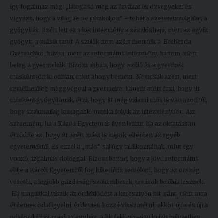
így fogalmaz meg: „látogasd meg az árvákat és özvegyeket és
vigyázz, hogy a világ be ne piszkoljon” – tehát a szeretetszolgálat, a
gyógyítás. Ezért lett ez a két intézmény a zászlóshajó, mert az egyik
gyógyít, a másik tanít. A szülők nem azért mennek a Bethesda
Gyermekkórházba, mert az református intézmény, hanem, mert
beteg a gyermekük. Bízom abban, hogy szülő és a gyermek
másként jön ki onnan, mint ahogy bement. Nemcsak azért, mert
remélhetőleg meggyógyul a gyermeke, hanem mert érzi, hogy itt
másként gyógyítanak, érzi, hogy itt még valami más is van azon túl,
hogy szakmailag kimagasló munka folyik az intézményben. Azt
szeretném, ha a Károli Egyetem is ilyen lenne: ha az oktatásban
érződne az, hogy itt azért mást is kapok, eltérően az egyéb
egyetemektől. És ezzel a „más”-sal úgy találkoznának, mint egy
vonzó, izgalmas dologgal. Bízom benne, hogy a jövő református
elitje a Károli Egyetemről fog kikerülni: remélem, hogy az ország
vezetői, a legjobb gazdasági szakemberek, tanárok belőlük lesznek.
Ha magukkal viszik az érdeklődést a keresztyén hit iránt, mert arra
érdemes odafigyelni, érdemes hozzá visszatérni, akkor újra és újra
odafordulnak majd az egyház, a hit felé egy-egy krízishelyzetben