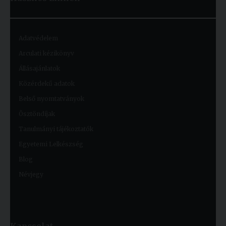
Adatvédelem
Arculati kézikönyv
Állásajánlatok
Közérdekű adatok
Belső nyomtatványok
Ösztöndíjak
Tanulmányi tájékoztatók
Egyetemi Lelkészség
Blog
Névjegy