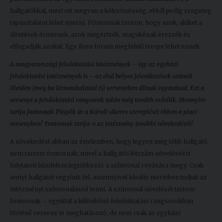
hallgatókkal, mert ott megvan a kölcsönösség, ebből pedig rengeteg
tapasztalatot lehet nyerni. FOntosnak tartom, hogy azok, akiket a
döntések érintenek, azok megértsék, magukénak érezzék és
elfogadják azokat. Egy ilyen fórum megfelelő terepe lehet ennek.
A magyarországi felsőoktatási intézmények – így az egyházi
felsőoktatási intézmények is – az első helyes jelentkezések számát
illetően (még ha kimondatlanul is) versenyben állnak egymással. Ezt a
versenyt a felsőoktatási rangsorok talán még tovább erősítik. Mennyire
tartja fontosnak Püspök úr a Károli sikeres szereplését ebben a piaci
versenyben? Fontosnak tartja-e az intézmény további növekedését?
A növekedést abban az értelemben, hogy legyen még több hallgató,
nem tartom fontosnak, mivel a hallgatói létszám növeléséért
folytatott küzdelem legtöbbször a színvonal rovására megy. Csak
annyi hallgatót vegyünk fel, amennyivel ideális méretben tudjuk az
intézményt színvonalassá tenni. A színvonal növelését tartom
fontosnak – egyúttal a különböző felsőoktatási rangsorokban
történő verseny is meghatározó, de nem csak az egyházi