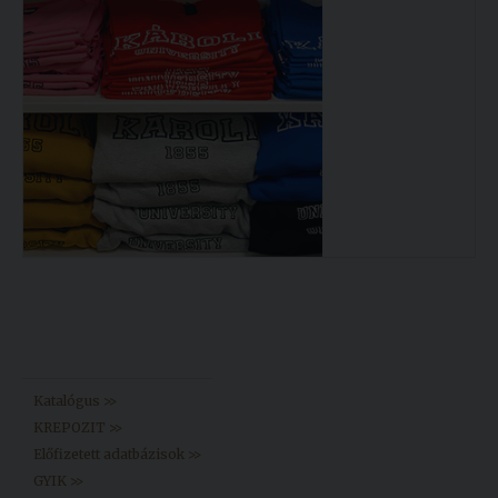
Könyvtár >>
Katalógus >>
KREPOZIT >>
Előfizetett adatbázisok >>
GYIK >>