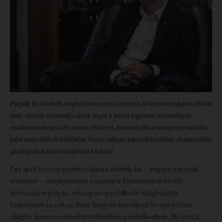
Püspök úr életének meghatározó részét képezik a Németországban töltött
évek: először ösztöndíjasként, majd a Bonni Egyetem tudományos
munkatársaként is élt német területen. Honnan jött a német nyelvterület
iránt tanúsított érdeklődése, illetve milyen tapasztalatokkal, élményekkel
gazdagodott kinti szolgálata közben?
Egy apró borsod-gömöri faluban nőttünk fel – négyen vagyunk
testvérek – meglehetősen szegényes körülmények között
(édesanyám polgári, édesapám gazdálkodó világból jött).
Szüleimnek az volt az álma, hogy ne szoruljunk be egy pici kis
világba, hanem szélesebb távlatokban gondolkodjunk. Nyaranta,