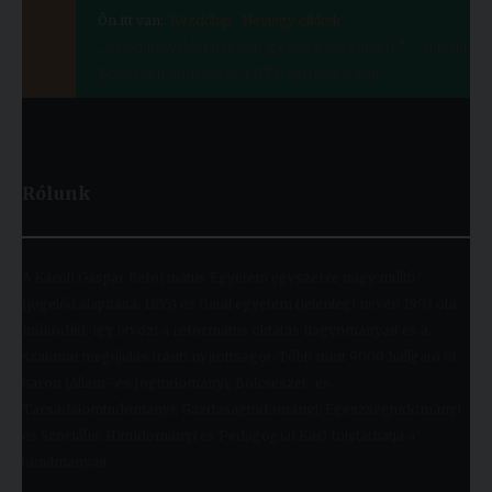
Ön itt van:
Kezdőlap
Névjegy cikkek
„Az odafigyelést nagyon igényli a ma embere” – Interjú
Bölcsföldi Andrással, a HTK spirituálisával
Rólunk
A Károli Gáspár Református Egyetem egyszerre nagy múltú
(jogelőd alapítása: 1855) és fiatal egyetem (jelenlegi nevén 1993 óta
működik), így ötvözi a református oktatás hagyományait és a
szakmai megújulás iránti nyitottságot. Több mint 9000 hallgató öt
karon (Állam- és Jogtudományi; Bölcsészet- és
Társadalomtudományi; Gazdaságtudományi, Egészségtudományi
és Szociális; Hittudományi és Pedagógiai Kar) folytathatja a
tanulmányait.