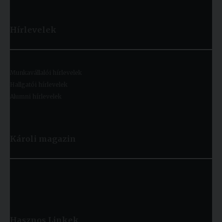
Hírlevelek
Munkavállalói hírlevelek
Hallgatói hírlevelek
Alumni hírlevelek
Károli magazin
Hasznos
Linkek