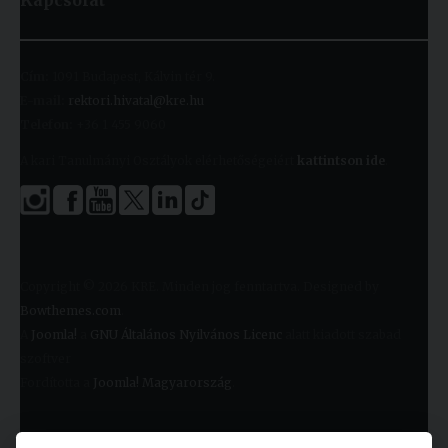
Kapcsolat
Cím:
1091 Budapest, Kálvin tér 9.
E-mail:
rektori.hivatal@kre.hu
Telefon:
+36 1 455 9060
A kari Tanulmányi Osztályok elérhetőségeiért
kattintson ide
.
Copyright © 2026 KRE. Minden jog fenntartva. Designed by
Bowthemes.com
.
A
Joomla!
a
GNU Általános Nyilvános Licenc
alatt kiadott szabad
szoftver
Fordította a
Joomla! Magyarország
.