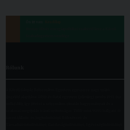
Ön itt van:
Kezdőlap
Hortay Olivér energiapolitikai szakértő lesz a Károli
Szabadegyetem vendége
Rólunk
A Károli Gáspár Református Egyetem egyszerre nagy múltú
(jogelőd alapítása: 1855) és fiatal egyetem (jelenlegi nevén 1993 óta
működik), így ötvözi a református oktatás hagyományait és a
szakmai megújulás iránti nyitottságot. Több mint 9000 hallgató öt
karon (Állam- és Jogtudományi; Bölcsészet- és
Társadalomtudományi; Gazdaságtudományi, Egészségtudományi