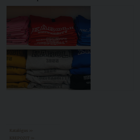
Könyvtár >>
Katalógus >>
KREPOZIT >>