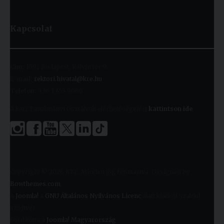
Kapcsolat
Cím:
1091 Budapest, Kálvin tér 9.
E-mail:
rektori.hivatal@kre.hu
Telefon:
+36 1 455 9060
A kari Tanulmányi Osztályok elérhetőségeiért
kattintson ide
.
Copyright © 2026 KRE. Minden jog fenntartva. Designed by
Bowthemes.com
.
A
Joomla!
a
GNU Általános Nyilvános Licenc
alatt kiadott szabad
szoftver
Fordította a
Joomla! Magyarország
.