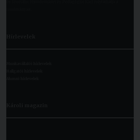
és Szociális; Hittudományi és Pedagógiai Kar) folytathatja a
tanulmányait.
Hírlevelek
Munkavállalói hírlevelek
Hallgatói hírlevelek
Alumni hírlevelek
Károli magazin