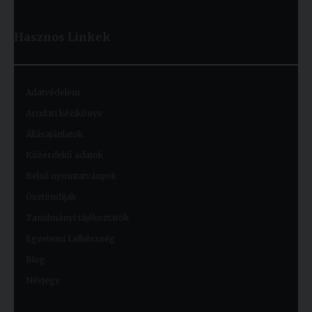
Hasznos
Linkek
Adatvédelem
Arculati kézikönyv
Állásajánlatok
Közérdekű adatok
Belső nyomtatványok
Ösztöndíjak
Tanulmányi tájékoztatók
Egyetemi Lelkészség
Blog
Névjegy