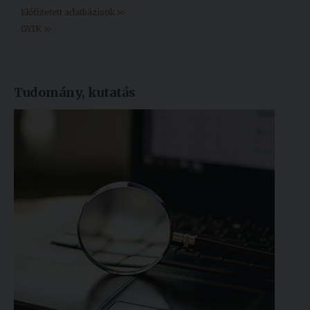
Előfizetett adatbázisok >>
GYIK >>
Tudomány, kutatás