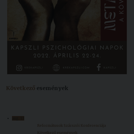
Következő
események
aug.
13
Reformátusok Szárszói Konferenciája
Következő események