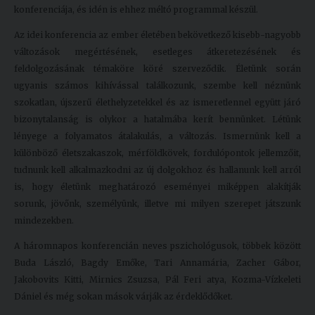
konferenciája, és idén is ehhez méltó programmal készül.
Kiadványok
Az idei konferencia az ember életében bekövetkező kisebb-nagyobb
változások megértésének, esetleges átkeretezésének és
Szolgáltatásaink
feldolgozásának témaköre köré szerveződik. Életünk során
ugyanis számos kihívással találkozunk, szembe kell néznünk
szokatlan, újszerű élethelyzetekkel és az ismeretlennel együtt járó
Nemzetközi
bizonytalanság is olykor a hatalmába kerít bennünket. Létünk
kapcsolatok
lényege a folyamatos átalakulás, a változás. Ismernünk kell a
különböző életszakaszok, mérföldkövek, fordulópontok jellemzőit,
Egyetemi
tudnunk kell alkalmazkodni az új dolgokhoz és hallanunk kell arról
Lelkészség
is, hogy életünk meghatározó eseményei miképpen alakítják
Események
sorunk, jövőnk, személyünk, illetve mi milyen szerepet játszunk
mindezekben.
Sajtó
A háromnapos konferencián neves pszichológusok, többek között
Sport
Buda László, Bagdy Emőke, Tari Annamária, Zacher Gábor,
Jakobovits Kitti, Mirnics Zsuzsa, Pál Feri atya, Kozma-Vízkeleti
Junior
Dániel és még sokan mások várják az érdeklődőket.
Akadémia