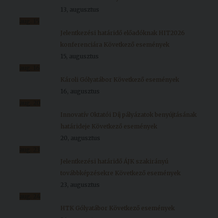
13, augusztus
aug.
15
Jelentkezési határidő előadóknak HIT2026
konferenciára
Következő események
15, augusztus
aug.
16
Károli Gólyatábor
Következő események
16, augusztus
aug.
20
Innovatív Oktatói Díj pályázatok benyújtásának
határideje
Következő események
20, augusztus
aug.
23
Jelentkezési határidő ÁJK szakirányú
továbbképzésekre
Következő események
23, augusztus
aug.
24
HTK Gólyatábor
Következő események