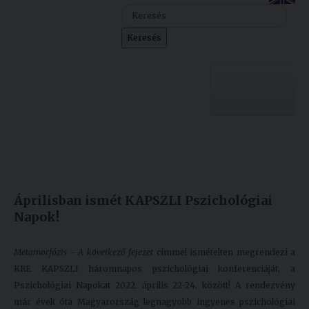
Szolgáltatásaink
Keresés
Nemzetközi
kapcsolatok
Egyetemi
Lelkészség
Egyetemünk
Események
Készült: 2022. április 21.
Módosítás: 2022. április 21.
Sajtó
Oktatás
Áprilisban ismét KAPSZLI Pszichológiai
Sport
Kutatás
Napok!
Junior
Felvételizőknek
Akadémia
Metamorfózis - A következő fejezet
címmel ismételten megrendezi a
KRE KAPSZLI háromnapos pszichológiai konferenciáját, a
Hallgatóinknak
Pszichológiai Napokat 2022. április 22-24. között! A rendezvény
már évek óta Magyarország legnagyobb ingyenes pszichológiai