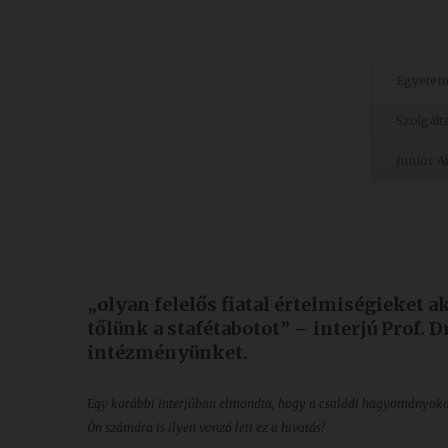
Egyete
Szolgált
Junior 
Készült: 2022. augusztus 26.
Módosítás: 2022. augusztus 26.
„olyan felelős fiatal értelmiségieket a
tőlünk a stafétabotot” – interjú Prof. D
intézményünket.
Egy korábbi interjúban elmondta, hogy a családi hagyományokat k
Ön számára is ilyen vonzó lett ez a hivatás?