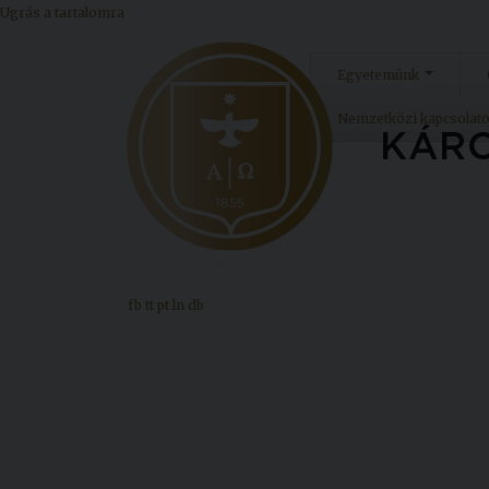
Ugrás a tartalomra
Egyetemünk
Nemzetközi kapcsolat
fb
tt
pt
ln
db