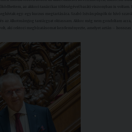
eműködhettem, az akkori tanári kar többségével baráti viszonyban is voltam.
meghívtak egy-egy kurzus megtartására. Szabó István püspök úr hívó szav
ron és az Alkotmányjog tantárgyat oktassam. Akkor még nem gondoltam arra
 volt, aki rektori megbízatásomat kezdeményezte, amelyet aztán – hosszas