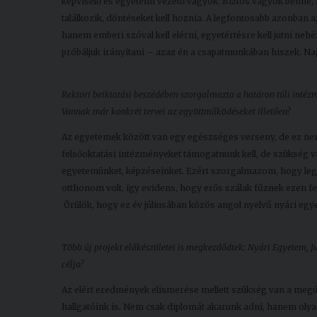
képviselő és egyetemi vezető vagyok. Biztos vagyok benne, 
találkozik, döntéseket kell hoznia. A legfontosabb azonban 
hanem emberi szóval kell elérni, egyetértésre kell jutni n
próbáljuk irányítani – azaz én a csapatmunkában hiszek. Nag
Rektori beiktatási beszédében szorgalmazta a határon túli inté
Vannak már konkrét tervei az együttműködéseket illetően?
Az egyetemek között van egy egészséges verseny, de ez ne
felsőoktatási intézményeket támogatnunk kell, de szükség 
egyetemünket, képzéseinket. Ezért szorgalmazom, hogy le
otthonom volt, így evidens, hogy erős szálak fűznek ezen f
Örülök, hogy ez év júliusában közös angol nyelvű nyári egye
Több új projekt előkészületei is megkezdődtek: Nyári Egyetem, J
célja?
Az elért eredmények elismerése mellett szükség van a megújul
hallgatóink is. Nem csak diplomát akarunk adni, hanem olyan 