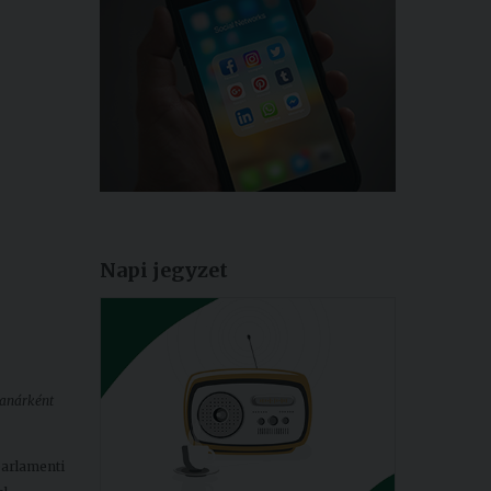
Napi jegyzet
tanárként
parlamenti