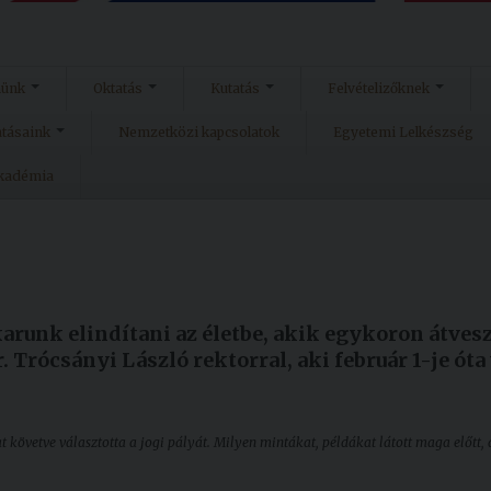
münk
Oktatás
Kutatás
Felvételizőknek
atásaink
Nemzetközi kapcsolatok
Egyetemi Lelkészség
Akadémia
karunk elindítani az életbe, akik egykoron átves
r. Trócsányi László rektorral, aki február 1-je óta
övetve választotta a jogi pályát. Milyen mintákat, példákat látott maga előtt, 