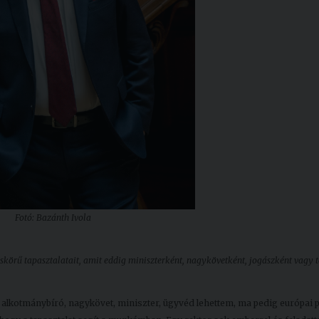
Fotó: Bazánth Ivola
skörű tapasztalatait, amit eddig miniszterként, nagykövetként, jogászként vagy 
alkotmánybíró, nagykövet, miniszter, ügyvéd lehettem, ma pedig európai 