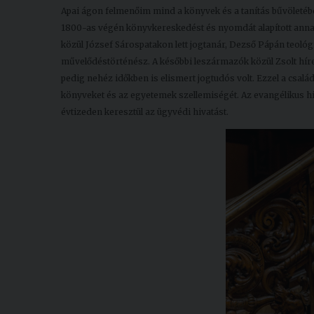
Apai ágon felmenőim mind a könyvek és a tanítás bűvöletébe
1800-as végén könyvkereskedést és nyomdát alapított annak
közül József Sárospatakon lett jogtanár, Dezső Pápán teológ
művelődéstörténész. A későbbi leszármazók közül Zsolt híre
pedig nehéz időkben is elismert jogtudós volt. Ezzel a csal
könyveket és az egyetemek szellemiségét. Az evangélikus hit
évtizeden keresztül az ügyvédi hivatást.