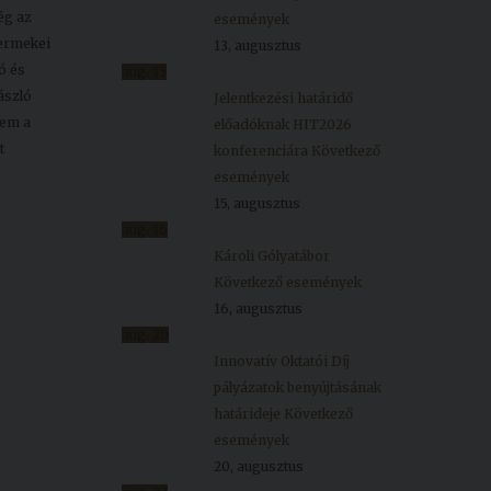
ég az
események
yermekei
13, augusztus
ó és
aug.
15
ászló
Jelentkezési határidő
sem a
előadóknak HIT2026
t
konferenciára
Következő
események
15, augusztus
aug.
16
Károli Gólyatábor
Következő események
16, augusztus
aug.
20
Innovatív Oktatói Díj
pályázatok benyújtásának
határideje
Következő
események
20, augusztus