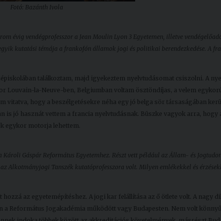
Fotó: Bazánth Ivola
rom évig vendégprofesszor a Jean Moulin Lyon 3 Egyetemen, illetve vendégelőad
gyik kutatási témája a frankofón államok jogi és politikai berendezkedése. A fr
középiskolában találkoztam, majd igyekeztem nyelvtudásomat csiszolni. A nye
or Louvain-la-Neuve-ben, Belgiumban voltam ösztöndíjas, a velem egykorú 
 vitatva, hogy a beszélgetésekre néha egy jó belga sör társaságában kerül
 is jó hasznát vettem a francia nyelvtudásnak. Büszke vagyok arra, hogy 
 egykor motorja lehettem.
ött a Károli Gáspár Református Egyetemhez. Részt vett például az Állam- és Jogtud
bá az Alkotmányjogi Tanszék kutatóprofesszora volt. Milyen emlékekkel és érzések
ozzá az egyetemépítéshez. A jogi kar felállítása az ő ötlete volt. A nagy 
oron a Református Jogakadémia működött vagy Budapesten. Nem volt könnyű
 ennek indoka többek között az akkreditációs követelmények, másrészt Bud