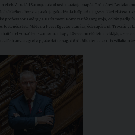
n éltek. A család Sárospatakról származtatja magát, Trócsányi Bertalan m
 érdekében, hogy a pataki jogakadémia hallgatóit jegyzetekkel ellássa. G
iai professzor, György a Parlamenti Könyvtár főigazgatója, Zoltán pedig ír
s történész lett, Miklós a Pécsi Egyetem tanára, édesapám id. Trócsányi L
ádi háttérrel vonzó lett számomra, hogy kövessem elődeim példáját, szeres
vallású anyai ágról a gyakorlatiasságot örökölhettem, ezért is vállaltam ké