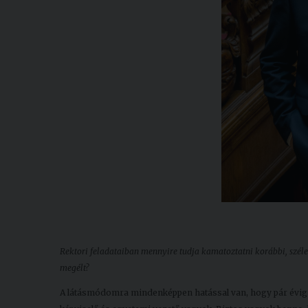
Rektori feladataiban mennyire tudja kamatoztatni korábbi, széle
megélt?
A látásmódomra mindenképpen hatással van, hogy pár évig 