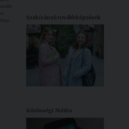
 Később
ára
Szakirányú továbbképzések
, hogy
Közösségi Média