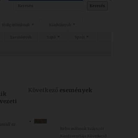
Keresés
Hallgatóinknak
Kiadványok
Események
Sajtó
Sport
Következő
események
zik
 vezeti
aug.
13
amitől az
Reformátusok Szárszói
Konferenciája
Következő