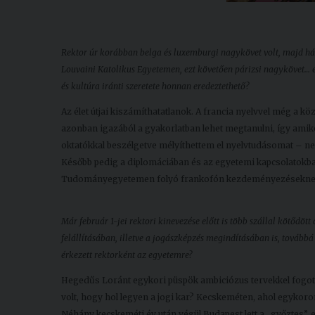
Rektor úr korábban belga és luxemburgi nagykövet volt, majd há
Louvaini Katolikus Egyetemen, ezt követően párizsi nagykövet… e
és kultúra iránti szeretete honnan eredeztethető?
Az élet útjai kiszámíthatatlanok. A francia nyelvvel még a 
azonban igazából a gyakorlatban lehet megtanulni, így amik
oktatókkal beszélgetve mélyíthettem el nyelvtudásomat – nem
Később pedig a diplomáciában és az egyetemi kapcsolatokban
Tudományegyetemen folyó frankofón kezdeményezéseknek
Már február 1-jei rektori kinevezése előtt is több szállal kötőd
felállításában, illetve a jogászképzés megindításában is, továb
érkezett rektorként az egyetemre?
Hegedűs Loránt egykori püspök ambiciózus tervekkel fogott h
volt, hogy hol legyen a jogi kar? Kecskeméten, ahol egyk
Néhány kecskeméti év után végül Budapest lett a „győztes”,