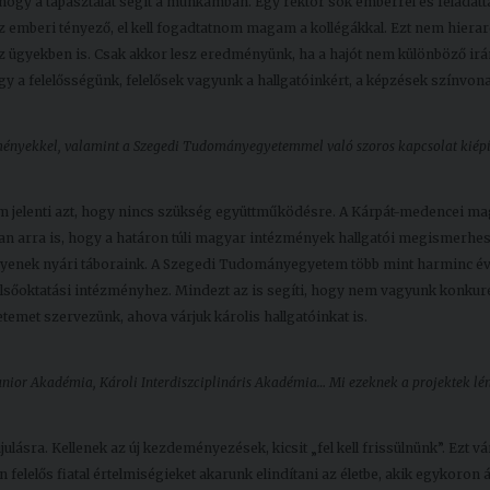
hogy a tapasztalat segít a munkámban. Egy rektor sok emberrel és feladatt
az emberi tényező, el kell fogadtatnom magam a kollégákkal. Ezt nem hierar
ehéz ügyekben is. Csak akkor lesz eredményünk, ha a hajót nem különböző ir
y a felelősségünk, felelősek vagyunk a hallgatóinkért, a képzések színvona
zményekkel, valamint a Szegedi Tudományegyetemmel való szoros kapcsolat kiépít
m jelenti azt, hogy nincs szükség együttműködésre. A Kárpát-medencei m
van arra is, hogy a határon túli magyar intézmények hallgatói megismerhe
gyenek nyári táboraink. A Szegedi Tudományegyetem több mint harminc é
elsőoktatási intézményhez. Mindezt az is segíti, hogy nem vagyunk konkur
temet szervezünk, ahova várjuk károlis hallgatóinkat is.
unior Akadémia, Károli Interdiszciplináris Akadémia… Mi ezeknek a projektek lé
ásra. Kellenek az új kezdeményezések, kicsit „fel kell frissülnünk”. Ezt vá
felelős fiatal értelmiségieket akarunk elindítani az életbe, akik egykoron 