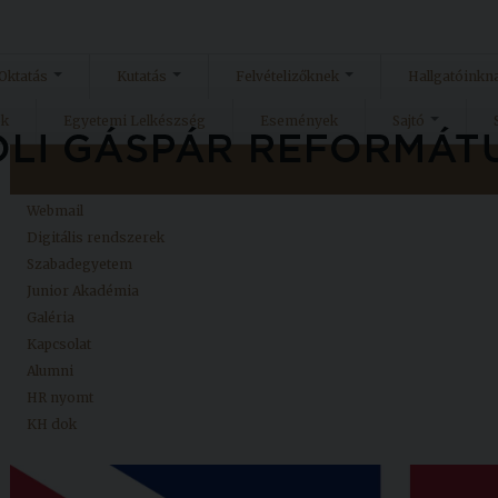
Oktatás
Kutatás
Felvételizőknek
Hallgatóinkn
ok
Egyetemi Lelkészség
Események
Sajtó
Kezdőlap
Neptun
Webmail
Digitális rendszerek
Szabadegyetem
Junior Akadémia
Galéria
Kapcsolat
Alumni
HR nyomt
KH dok