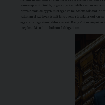
vonzereje volt. Örülök, hogy a jogi kar felállításában közr
eltávolodtam az egyetemtől, igaz voltak időszakok amikor 
vállaltam el azt, hogy ismét felvegyem a fonalat a jogi ka
egyszer az egyetem rektora leszek. Balog Zoltán püspök úr
megfontolás után – örömmel elfogadtam.