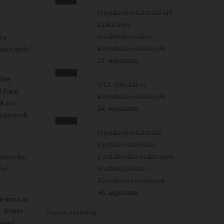
aug.
23
Jelentkezési határidő ÁJK
szakirányú
továbbképzésekre
ó a
Következő események
ancia nyelv
23, augusztus
aug.
24
lvet
HTK Gólyatábor
fiatal
Következő események
t sor.
24, augusztus
a Szegedi
aug.
30
Jelentkezési határidő
Egyházi vezetési és
gazdálkodási szakirányú
ományi Kar
továbbképzésre...
kel
Következő események
30, augusztus
dilemma az
 döntés.
Összes esemény
apest