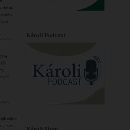
al
chiával,
ányokba
láért.
Károli Podcast
ését is.
agyar
ssék
vig
ensek.
nyege,
rják tőlünk
átveszik
Károli Shop