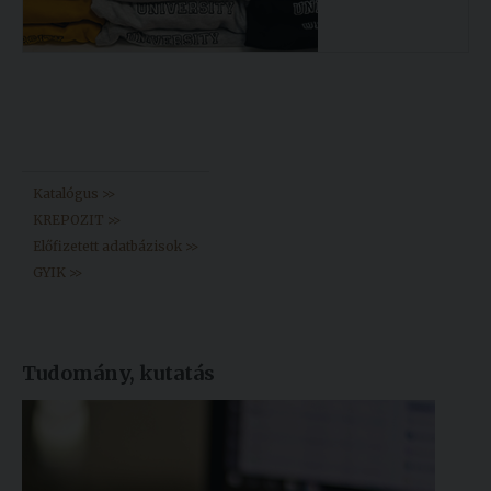
Könyvtár >>
Katalógus >>
KREPOZIT >>
Előfizetett adatbázisok >>
GYIK >>
Tudomány, kutatás