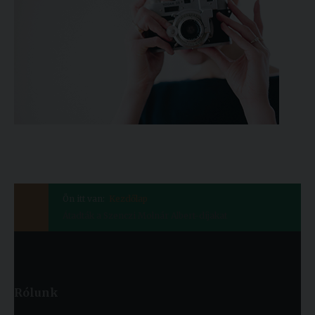
Ön itt van:
Kezdőlap
Átadták a Szenczi Molnár Albert-díjakat
Rólunk