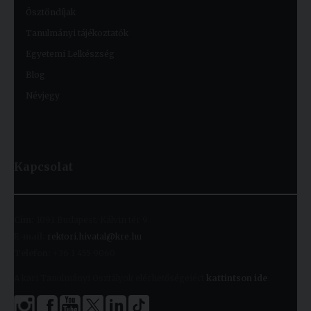
Ösztöndíjak
Tanulmányi tájékoztatók
Egyetemi Lelkészség
Blog
Névjegy
Kapcsolat
Cím:
1091 Budapest, Kálvin tér 9.
E-mail:
rektori.hivatal@kre.hu
Telefon:
+36 1 455 9060
A kari Tanulmányi Osztályok elérhetőségeiért
kattintson ide
.