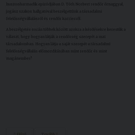
huszonharmadik epizódjában D. Tóth Norbert rendőr őrnaggyal,
Kiadványok
jogász szakos hallgatóval beszélgettünk a társadalmi
felelősségvállalásról és rendőr karrierről.
Szolgáltatásaink
A beszélgetés során többek között azokra a kérdésekre kerestük a
választ, hogy hogyan látják a rendőrség szerepét a mai
társadalomban. Hogyan látja a saját szerepét a társadalmi
Nemzetközi
felelősségvállalás előmozdításában mint rendőr és mint
kapcsolatok
magánember?
Egyetemi
Lelkészség
Események
Sajtó
Sport
Junior
Akadémia
Előző
Tovább