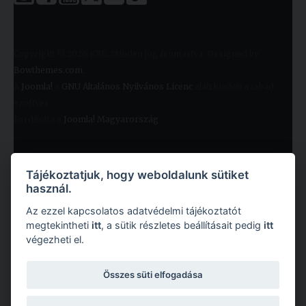
Copyright © 2026 KRE. Minden jog fenntartva. Designed by
Bowthemes.com
.
A
Joomla!
a
GNU Általános Nyilvános Licenc
alatt kiadott szabad
szoftver
Fordította a
Joomla! Magyarország
.
Tájékoztatjuk, hogy weboldalunk sütiket
használ.
Az ezzel kapcsolatos adatvédelmi tájékoztatót
megtekintheti
itt
, a sütik részletes beállításait pedig
itt
végezheti el.
Copyright © 2026 Károli Gáspár Református Egyetem. Minden jog fenntartva.
Összes süti elfogadása