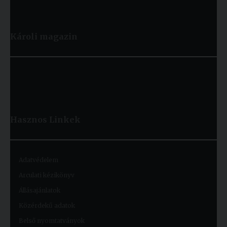
Károli magazin
Hasznos
Linkek
Adatvédelem
Arculati kézikönyv
Állásajánlatok
Közérdekű adatok
Belső nyomtatványok