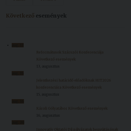
Következő
események
aug.
13
Reformátusok Szárszói Konferenciája
Következő események
13, augusztus
aug.
15
Jelentkezési határidő előadóknak HIT2026
konferenciára
Következő események
15, augusztus
aug.
16
Károli Gólyatábor
Következő események
16, augusztus
aug.
20
Innovatív Oktatói Díj pályázatok benyújtásának