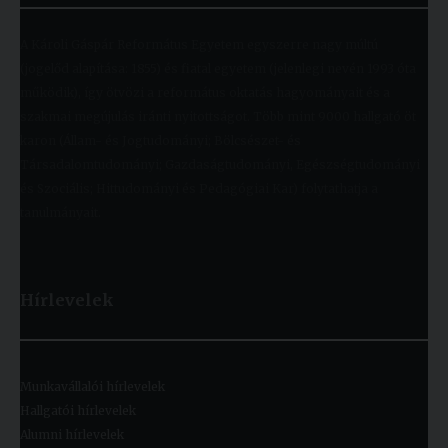
A Károli Gáspár Református Egyetem egyszerre nagy múltú
(jogelőd alapítása: 1855) és fiatal egyetem (jelenlegi nevén 1993 óta
működik), így ötvözi a református oktatás hagyományait és a
szakmai megújulás iránti nyitottságot. Több mint 9000 hallgató öt
karon (Állam- és Jogtudományi; Bölcsészet- és
Társadalomtudományi; Gazdaságtudományi, Egészségtudományi
és Szociális; Hittudományi és Pedagógiai Kar) folytathatja a
tanulmányait.
Hírlevelek
Munkavállalói hírlevelek
Hallgatói hírlevelek
Alumni hírlevelek