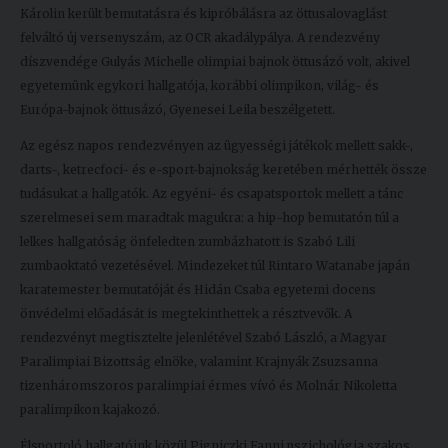
Károlin került bemutatásra és kipróbálásra az öttusalovaglást
Kiadványok
felváltó új versenyszám, az OCR akadálypálya. A rendezvény
díszvendége Gulyás Michelle olimpiai bajnok öttusázó volt, akivel
egyetemünk egykori hallgatója, korábbi olimpikon, világ- és
Szolgáltatásaink
Európa-bajnok öttusázó, Gyenesei Leila beszélgetett.
Az egész napos rendezvényen az ügyességi játékok mellett sakk-,
Nemzetközi
darts-, ketrecfoci- és e-sport-bajnokság keretében mérhették össze
kapcsolatok
tudásukat a hallgatók. Az egyéni- és csapatsportok mellett a tánc
szerelmesei sem maradtak magukra: a hip-hop bemutatón túl a
Egyetemi
lelkes hallgatóság önfeledten zumbázhatott is Szabó Lili
Lelkészség
zumbaoktató vezetésével. Mindezeket túl Rintaro Watanabe japán
Események
karatemester bemutatóját és Hidán Csaba egyetemi docens
önvédelmi előadását is megtekinthettek a résztvevők. A
Sajtó
rendezvényt megtisztelte jelenlétével Szabó László, a Magyar
Paralimpiai Bizottság elnöke, valamint Krajnyák Zsuzsanna
Sport
tizenháromszoros paralimpiai érmes vívó és Molnár Nikoletta
paralimpikon kajakozó.
Junior
Akadémia
Élsportoló hallgatóink közül Pigniczki Fanni pszichológia szakos