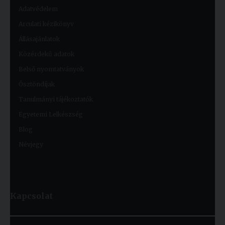
Adatvédelem
Arculati kézikönyv
Állásajánlatok
Közérdekű adatok
Belső nyomtatványok
Ösztöndíjak
Tanulmányi tájékoztatók
Egyetemi Lelkészség
Blog
Névjegy
Kapcsolat