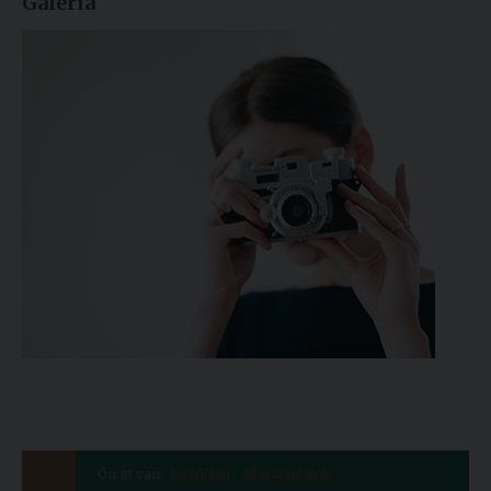
Galéria
Ön itt van:
Kezdőlap
Állásajánlatok