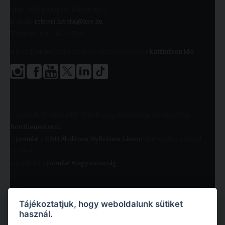
Cím:
1091 Budapest, Kálvin tér 9.
E-mail:
rektori.hivatal@kre.hu
Telefon:
+36 1 455 9060
A kari Tanulmányi Osztályok elérhetőségeiért
kattintson ide
.
Copyright © 2026 KRE. Minden jog fenntartva. Designed by
Bowthemes.com
.
A
Joomla!
a
GNU Általános Nyilvános Licenc
alatt kiadott szabad
szoftver
Fordította a
Joomla! Magyarország
.
Tájékoztatjuk, hogy weboldalunk sütiket
használ.