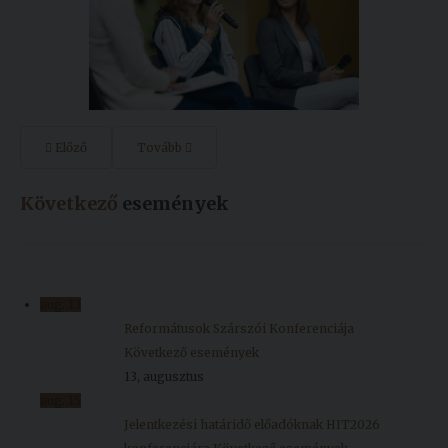
Előző
Tovább
Következő
események
aug.
13
Reformátusok Szárszói Konferenciája
Következő események
13, augusztus
aug.
15
Jelentkezési határidő előadóknak HIT2026