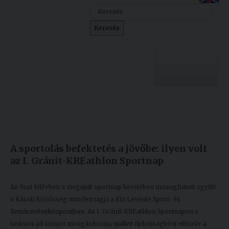
Szolgáltatásaink
Keresés
Nemzetközi
kapcsolatok
Egyetemi
Lelkészség
Egyetemünk
Események
Készült: 2024. november 21.
Módosítás: 2025. május 16.
Sajtó
Oktatás
A sportolás befektetés a jövőbe: ilyen volt
Sport
Kutatás
az I. Gránit-KREathlon Sportnap
Junior
Felvételizőknek
Akadémia
Az őszi félévben a megújult sportnap keretében mozoghatott együtt
a Károli Közösség minden tagja a Riz Levente Sport- és
Hallgatóinknak
Rendezvényközpontban. Az I. Gránit-KREathlon Sportnapon a
számos jól ismert mozgásforma mellett újdonságként először a