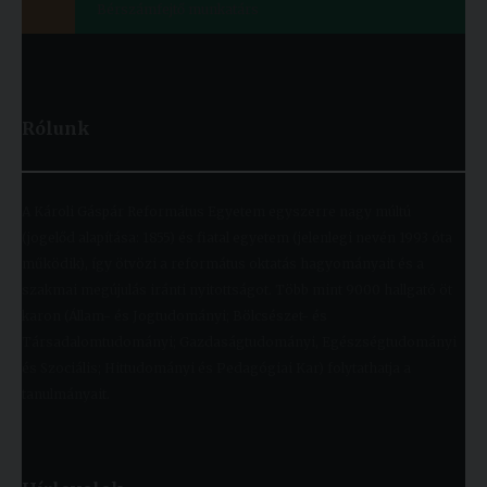
Bérszámfejtő munkatárs
Rólunk
A Károli Gáspár Református Egyetem egyszerre nagy múltú
(jogelőd alapítása: 1855) és fiatal egyetem (jelenlegi nevén 1993 óta
működik), így ötvözi a református oktatás hagyományait és a
szakmai megújulás iránti nyitottságot. Több mint 9000 hallgató öt
karon (Állam- és Jogtudományi; Bölcsészet- és
Társadalomtudományi; Gazdaságtudományi, Egészségtudományi
és Szociális; Hittudományi és Pedagógiai Kar) folytathatja a
tanulmányait.