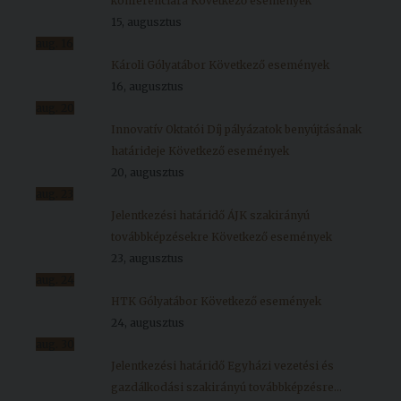
konferenciára
Következő események
15, augusztus
aug.
16
Károli Gólyatábor
Következő események
16, augusztus
aug.
20
Innovatív Oktatói Díj pályázatok benyújtásának
határideje
Következő események
20, augusztus
aug.
23
Jelentkezési határidő ÁJK szakirányú
továbbképzésekre
Következő események
23, augusztus
aug.
24
HTK Gólyatábor
Következő események
24, augusztus
aug.
30
Jelentkezési határidő Egyházi vezetési és
gazdálkodási szakirányú továbbképzésre...