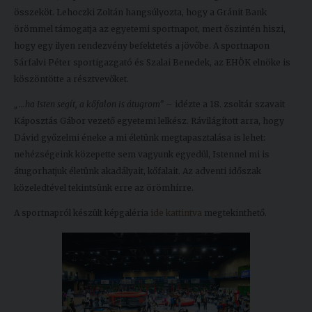
összeköt. Lehoczki Zoltán hangsúlyozta, hogy a Gránit Bank
örömmel támogatja az egyetemi sportnapot, mert őszintén hiszi,
hogy egy ilyen rendezvény befektetés a jövőbe. A sportnapon
Sárfalvi Péter sportigazgató és Szalai Benedek, az EHÖK elnöke is
köszöntötte a résztvevőket.
„...ha Isten segít, a kőfalon is átugrom”
– idézte a 18. zsoltár szavait
Káposztás Gábor vezető egyetemi lelkész. Rávilágított arra, hogy
Dávid győzelmi éneke a mi életünk megtapasztalása is lehet:
nehézségeink közepette sem vagyunk egyedül, Istennel mi is
átugorhatjuk életünk akadályait, kőfalait. Az adventi időszak
közeledtével tekintsünk erre az örömhírre.
A sportnapról készült képgaléria
ide kattintva
megtekinthető.