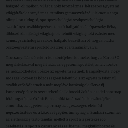
hallgató, olimpikon, világbajnoki bronzérmes, kétszeres Egyetemi
Világjátékok aranyérmes ritmikus gimnasztikázó, Klekner Hanga
olimpikon rúdugró, sportpszichológiai szakpszichológia
szakirányú továbbképzésen tanuló hallgatónk és Opavszky Réka,
többszörös ifjúsági világbajnok, felnőtt világbajnoki ezüstérmes
kenus, pszichológia szakos hallgató beszélt arról, hogyan tudja
összeegyeztetni sportolói karrierjét a tanulmányaival.
Trócsányi László rektor köszöntőjében kiemelte, hogy a Károli SC
megalakulásával megélénkült az egyetemi sportélet, amely fontos
és nélkülözhetetlen része az egyetemi életnek. Hangsúlyozta, hogy
mozgás közben is közösségben lehetünk, s az egyetem falain túl
tovább erősödhetnek a már meglévő barátságok, illetve új
ismeretségekre is szert tehetünk. Lehoczki Zoltán, az idei sportnap
főtámogatója, a Gránit Bank elnöki tanácsadója köszöntőjében
elmondta, az egyetemi sportnap az egészséges életmód
népszerűsítése és a közösségépítés ünnepnapja. Bankári szemmel
az élethosszig tartó tanulás mellett a sport a legértékesebb
befektetés; a sport a kultúránk része, kiemel, megkülönböztet és