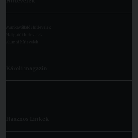
Hírlevelek
Munkavállalói hírlevelek
Hallgatói hírlevelek
Alumni hírlevelek
Károli magazin
Hasznos
Linkek