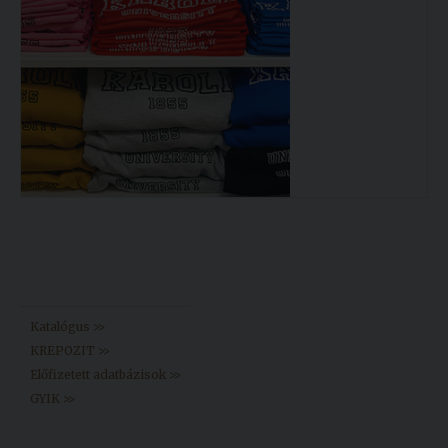
Könyvtár >>
Katalógus >>
KREPOZIT >>
Előfizetett adatbázisok >>
GYIK >>