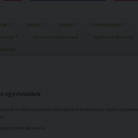
münk
Oktatás
Kutatás
Felvételizőknek
atásaink
Nemzetközi kapcsolatok
Egyetemi Lelkészség
Akadémia
dez egyetemünk
hnológiák korában
címmel interdiszciplináris konferenciát rendez egyetemü
en.
apest, Reviczky utca 4.)