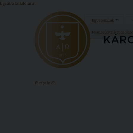
Ugrás a tartalomra
Egyetemünk
Nemzetközi kapcsolat
fb
tt
pt
ln
db