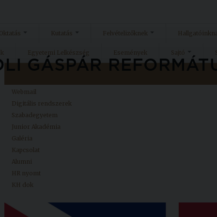
Oktatás
Kutatás
Felvételizőknek
Hallgatóinkn
ok
Egyetemi Lelkészség
Események
Sajtó
Kezdőlap
Neptun
Webmail
Digitális rendszerek
Szabadegyetem
Junior Akadémia
Galéria
Kapcsolat
Alumni
HR nyomt
KH dok