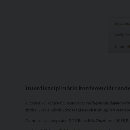
Egyete
Szolgált
Junior 
Készült: 2025. március 21.
Módosítás: 2025. május 16.
Interdiszciplináris konferenciát ren
Kutatásetikai kérdések a Mesterséges Intelligencián alapuló tec
április 17-én a Károli Közösségi Napok (tréninghét) keretéb
A konferencia helyszíne: BTK Buda Béla Díszterem (1088 Bud