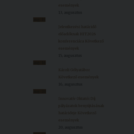
események
13, augusztus
aug.
15
Jelentkezési határidő
előadóknak HIT2026
konferenciára
Következő
események
15, augusztus
aug.
16
Károli Gólyatábor
Következő események
16, augusztus
aug.
20
Innovatív Oktatói Díj
pályázatok benyújtásának
határideje
Következő
események
20, augusztus