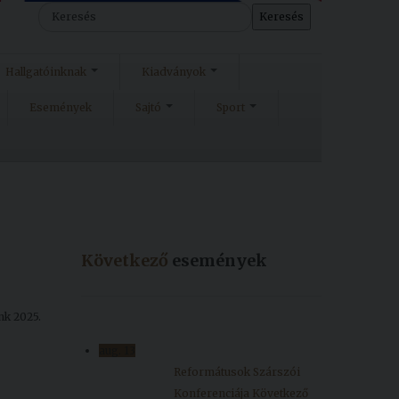
Keresés
Hallgatóinknak
Kiadványok
Események
Sajtó
Sport
Következő
események
nk 2025.
aug.
13
Reformátusok Szárszói
Konferenciája
Következő