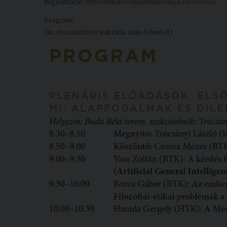
Regisztráció:
https://btk.kre.hu/kutatasetika_konferencia/
Program:
(Az
absztraktfüzet
kattintás után érhető el.)