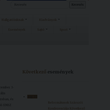
Keresés
Hallgatóinknak
Kiadványok
Események
Sajtó
Sport
Következő
események
ecember 3-
ális
aug.
13
zsban, és
Reformátusok Szárszói
ndó ENSZ
Konferenciája
Következő