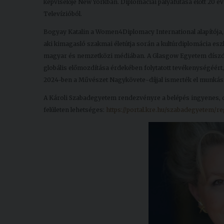
képviselője New Yorkban. Diplomáciai pályafutása előtt 20 év
Televízióból.
Bogyay Katalin a Women4Diplomacy International alapítója,
aki kimagasló szakmai életútja során a kultúrdiplomácia esz
magyar és nemzetközi médiában. A Glasgow Egyetem díszdokt
globális előmozdítása érdekében folytatott tevékenységéért,
2024-ben a Művészet Nagykövete-díjjal ismerték el munkássá
A Károli Szabadegyetem rendezvényre a belépés ingyenes, de e
felületen lehetséges:
https://portal.kre.hu/szabadegyetem/re