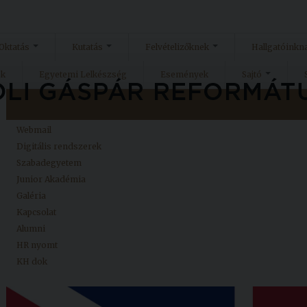
Oktatás
Kutatás
Felvételizőknek
Hallgatóinkn
ok
Egyetemi Lelkészség
Események
Sajtó
Kezdőlap
Neptun
Webmail
Digitális rendszerek
Szabadegyetem
Junior Akadémia
Galéria
Kapcsolat
Alumni
HR nyomt
KH dok