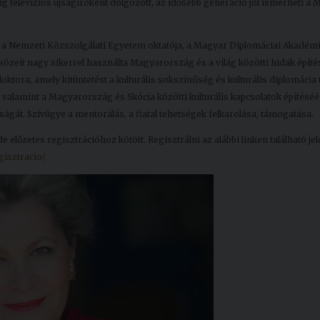
ig televíziós újságíróként dolgozott, az idősebb generáció jól ismerheti a
 a Nemzeti Közszolgálati Egyetem oktatója, a Magyar Diplomáciai Akadémi
közeit nagy sikerrel használta Magyarország és a világ közötti hidak épít
ora, amely kitüntetést a kulturális sokszínűség és kulturális diplomácia
 valamint a Magyarország és Skócia közötti kulturális kapcsolatok építéséér
gát. Szívügye a mentorálás, a fiatal tehetségek felkarolása, támogatása.
lőzetes regisztrációhoz kötött. Regisztrálni az alábbi linken található je
gisztracio/