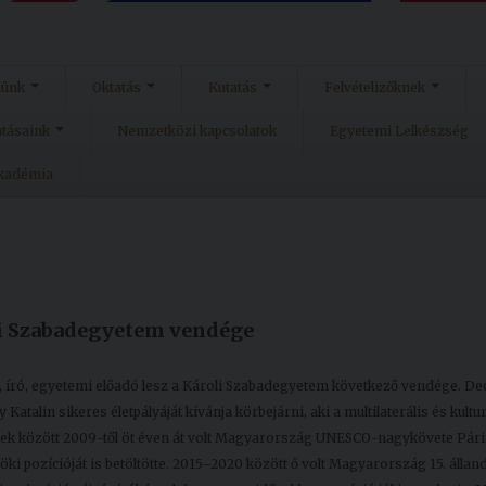
münk
Oktatás
Kutatás
Felvételizőknek
atásaink
Nemzetközi kapcsolatok
Egyetemi Lelkészség
Akadémia
li Szabadegyetem vendége
 író, egyetemi előadó lesz a Károli Szabadegyetem következő vendége. D
alin sikeres életpályáját kívánja körbejárni, aki a multilaterális és kultur
ek között 2009-től öt éven át volt Magyarország UNESCO-nagykövete Pári
öki pozícióját is betöltötte. 2015–2020 között ő volt Magyarország 15. álla