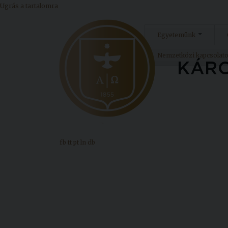
Ugrás a tartalomra
Egyetemünk
Nemzetközi kapcsolat
fb
tt
pt
ln
db