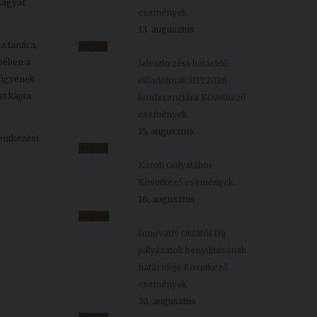
 Magyar
események
13, augusztus
a tanára,
aug.
15
ésében a
Jelentkezési határidő
 ügyének
előadóknak HIT2026
t kapta.
konferenciára
Következő
események
15, augusztus
lentkezési
aug.
16
Károli Gólyatábor
Következő események
16, augusztus
aug.
20
Innovatív Oktatói Díj
pályázatok benyújtásának
határideje
Következő
események
20, augusztus