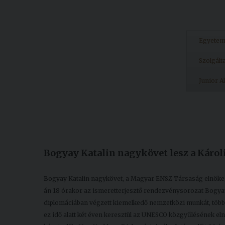
Egyete
Szolgált
Junior 
Készült: 2025. november 18.
Módosítás: 2025. november 18.
Bogyay Katalin nagykövet lesz a Káro
Bogyay Katalin nagykövet, a Magyar ENSZ Társaság elnöke,
án 18 órakor az ismeretterjesztő rendezvénysorozat Bogyay Kat
diplomáciában végzett kiemelkedő nemzetközi munkát, több
ez idő alatt két éven keresztül az UNESCO közgyűlésének eln