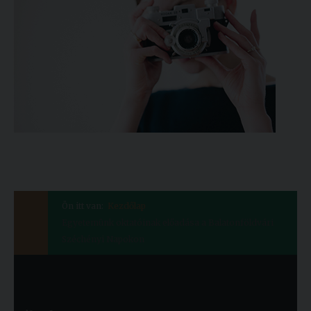
Ön itt van:
Kezdőlap
Egyetemünk oktatóinak előadása a Balatonföldvári
Széchényi Napokon