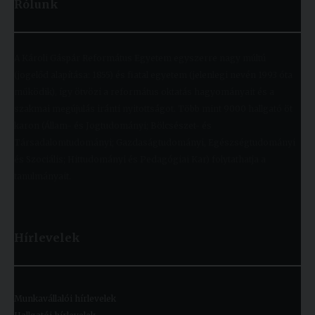
Rólunk
A Károli Gáspár Református Egyetem egyszerre nagy múltú
(jogelőd alapítása: 1855) és fiatal egyetem (jelenlegi nevén 1993 óta
működik), így ötvözi a református oktatás hagyományait és a
szakmai megújulás iránti nyitottságot. Több mint 9000 hallgató öt
karon (Állam- és Jogtudományi; Bölcsészet- és
Társadalomtudományi; Gazdaságtudományi, Egészségtudományi
és Szociális; Hittudományi és Pedagógiai Kar) folytathatja a
tanulmányait.
Hírlevelek
Munkavállalói hírlevelek