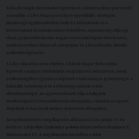
Kiadványok
A Károli Gáspár Református Egyetem és a könyvszakma piacvezető
szereplője, a Libri Magyarországon egyedülálló, stratégiai
jelentőségű együttműködést indít el a felsőoktatás és a
Szolgáltatásaink
könyvszakma összekapcsolása érdekében. A partnerség célja egy
olyan, gyakorlatközpontú, magas színvonalú képzés létrehozása,
amely közvetlen választ ad a könyvpiac és a könyvkiadás aktuális
Nemzetközi
szakemberigényére.
kapcsolatok
A Libri választása nem véletlen: a Károli Gáspár Református
Egyetemi
Egyetem a magyar felsőoktatás meghatározó intézménye, amely
Lelkészség
szellemiségében egyszerre képviseli a tudományos igényességet, a
kulturális nyitottságot és a tehetséggondozás iránti
Események
elkötelezettséget. Az egyetem kiemelt célja a hallgatók
munkaerőpiaci érvényesülésének támogatása, valamint az egyéni
Sajtó
életpályák és karrierek tudatos építésének elősegítése.
Sport
Az együttműködési megállapodás aláírására 2026. január 15-én
kerül sor a
Károlyi–Csekonics-palota
dísztermében (Budapest V.,
Junior
Múzeum utca 17.). A megállapodás keretében a felek
Akadémia