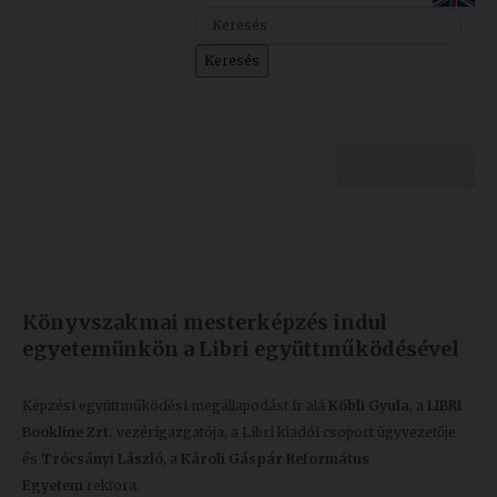
Szolgáltatásaink
Keresés
Nemzetközi
kapcsolatok
Egyetemi
Lelkészség
Egyetemünk
Események
Készült: 2026. január 12.
Módosítás: 2026. január 13.
Sajtó
Oktatás
Könyvszakmai mesterképzés indul
Sport
Kutatás
egyetemünkön a Libri együttműködésével
Junior
Felvételizőknek
Akadémia
Képzési együttműködési megállapodást ír alá
Köbli Gyula
, a
LIBRI
Bookline Zrt.
vezérigazgatója, a Libri kiadói csoport ügyvezetője
Hallgatóinknak
és
Trócsányi László
, a
Károli Gáspár Református
Egyetem
rektora.