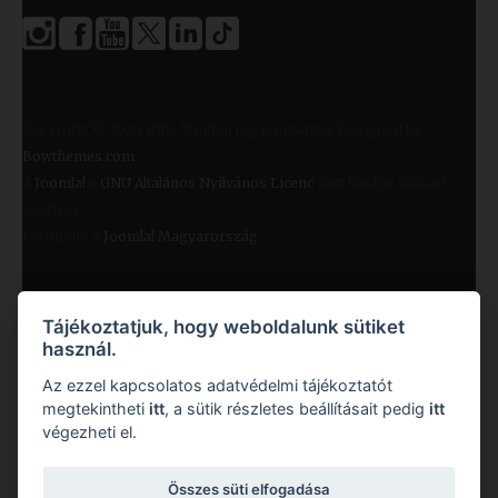
Copyright © 2026 KRE. Minden jog fenntartva. Designed by
Bowthemes.com
.
A
Joomla!
a
GNU Általános Nyilvános Licenc
alatt kiadott szabad
szoftver
Fordította a
Joomla! Magyarország
.
Tájékoztatjuk, hogy weboldalunk sütiket
használ.
Az ezzel kapcsolatos adatvédelmi tájékoztatót
megtekintheti
itt
, a sütik részletes beállításait pedig
itt
végezheti el.
Copyright © 2026 Károli Gáspár Református Egyetem. Minden jog fenntartva.
Összes süti elfogadása