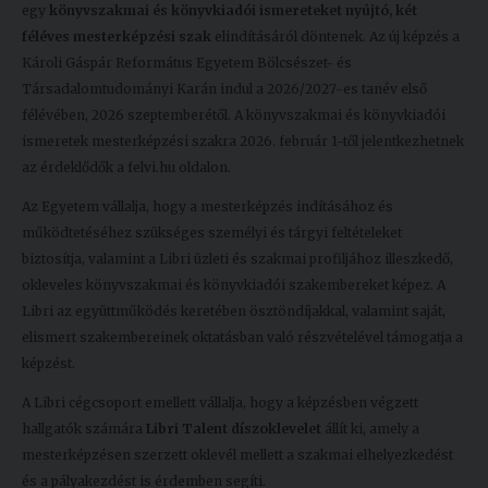
egy
könyvszakmai és könyvkiadói ismereteket nyújtó, két
féléves mesterképzési szak
elindításáról döntenek. Az új képzés a
Károli Gáspár Református Egyetem Bölcsészet- és
Társadalomtudományi Karán indul a 2026/2027-es tanév első
félévében, 2026 szeptemberétől. A könyvszakmai és könyvkiadói
ismeretek mesterképzési szakra 2026. február 1-től jelentkezhetnek
az érdeklődők a felvi.hu oldalon.
Az Egyetem vállalja, hogy a mesterképzés indításához és
működtetéséhez szükséges személyi és tárgyi feltételeket
biztosítja, valamint a Libri üzleti és szakmai profiljához illeszkedő,
okleveles könyvszakmai és könyvkiadói szakembereket képez. A
Libri az együttműködés keretében ösztöndíjakkal, valamint saját,
elismert szakembereinek oktatásban való részvételével támogatja a
képzést.
A Libri cégcsoport emellett vállalja, hogy a képzésben végzett
hallgatók számára
Libri Talent díszoklevelet
állít ki, amely a
mesterképzésen szerzett oklevél mellett a szakmai elhelyezkedést
és a pályakezdést is érdemben segíti.