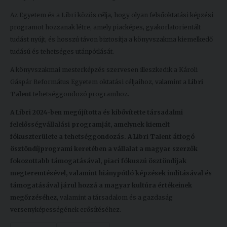
Az Egyetem és a Libri közös célja, hogy olyan felsőoktatási képzési
programot hozzanak létre, amely piacképes, gyakorlatorientált
tudást nyújt, és hosszú távon biztosítja a könyvszakma kiemelkedő
tudású és tehetséges utánpótlását.
A könyvszakmai mesterképzés szervesen illeszkedik a Károli
Gáspár Református Egyetem oktatási céljaihoz, valamint a
Libri
Talent
tehetséggondozó programhoz.
A Libri 2024-ben megújította és kibővítette társadalmi
felelősségvállalási programját, amelynek kiemelt
fókuszterülete a tehetséggondozás. A Libri Talent átfogó
ösztöndíjprogrami keretében a vállalat a magyar szerzők
fokozottabb támogatásával, piaci fókuszú ösztöndíjak
megteremtésével, valamint hiánypótló képzések indításával és
támogatásával járul hozzá a magyar kultúra értékeinek
megőrzéséhez
, valamint a társadalom és a gazdaság
versenyképességének erősítéséhez.