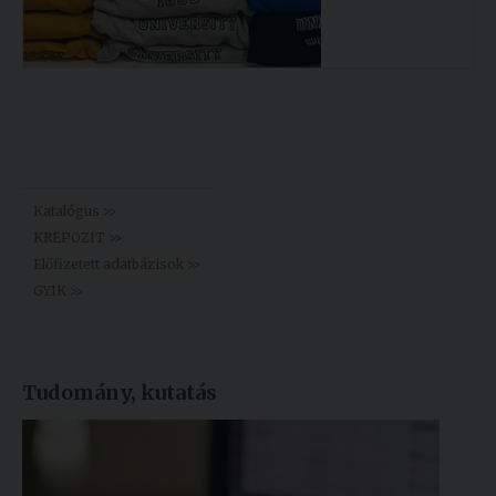
Könyvtár >>
Katalógus >>
KREPOZIT >>
Előfizetett adatbázisok >>
GYIK >>
Tudomány, kutatás