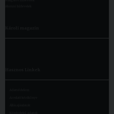
Hallgatói hírlevelek
Alumni hírlevelek
Károli magazin
Hasznos
Linkek
Adatvédelem
Arculati kézikönyv
Állásajánlatok
Közérdekű adatok