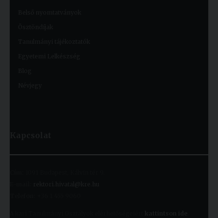
Belső nyomtatványok
Ösztöndíjak
Tanulmányi tájékoztatók
Egyetemi Lelkészség
Blog
Névjegy
Kapcsolat
Cím:
1091 Budapest, Kálvin tér 9.
E-mail:
rektori.hivatal@kre.hu
Telefon:
+36 1 455 9060
A kari Tanulmányi Osztályok elérhetőségeiért
kattintson ide
.