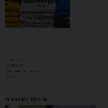
Könyvtár >>
Katalógus >>
KREPOZIT >>
Előfizetett adatbázisok >>
GYIK >>
Tudomány, kutatás