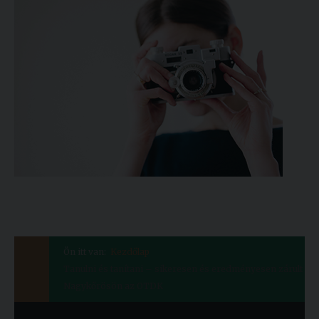
Ön itt van:
Kezdőlap
Tanulni és tanítani – sikeresen és eredményesen zárult
Nagykőrösön az OTDK