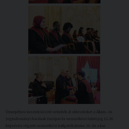
Ünnepélyes keretek között vehették át okleveleiket a Állam- és
Jogtudományi Karának Európai és nemzetközi üzleti jog LL.M.
képzésén végzett nemzetközi hallgatók június 26-án a kar