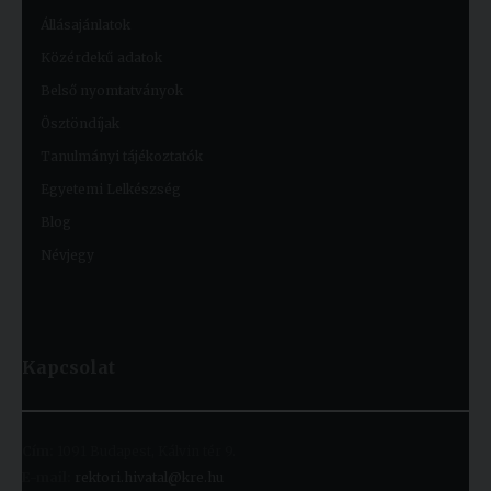
Állásajánlatok
Közérdekű adatok
Belső nyomtatványok
Ösztöndíjak
Tanulmányi tájékoztatók
Egyetemi Lelkészség
Blog
Névjegy
Kapcsolat
Cím:
1091 Budapest, Kálvin tér 9.
E-mail:
rektori.hivatal@kre.hu