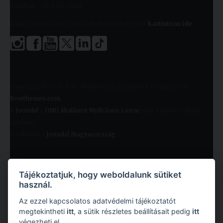
Telefon:
+36 1 455 9060
A kari Tanulmányi Osztályok elérhetőségeiért
kattintson ide
.
Copyright © 2026 KRE. Minden jog fenntartva. Designed by
Bowthemes.com
.
A
Joomla!
a
GNU Általános Nyilvános Licenc
alatt kiadott szabad
szoftver
Fordította a
Joomla! Magyarország
.
Tájékoztatjuk, hogy weboldalunk sütiket
használ.
Az ezzel kapcsolatos adatvédelmi tájékoztatót
megtekintheti
itt
, a sütik részletes beállításait pedig
itt
végezheti el.