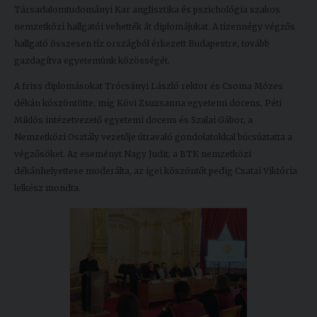
Társadalomtudományi Kar anglisztika és pszichológia szakos
Kiadványok
nemzetközi hallgatói vehették át diplomájukat. A tizennégy végzős
hallgató összesen tíz országból érkezett Budapestre, tovább
gazdagítva egyetemünk közösségét.
Szolgáltatásaink
A friss diplomásokat Trócsányi László rektor és Csoma Mózes
dékán köszöntötte, míg Kövi Zsuzsanna egyetemi docens, Péti
Nemzetközi
Miklós intézetvezető egyetemi docens és Szalai Gábor, a
kapcsolatok
Nemzetközi Osztály vezetője útravaló gondolatokkal búcsúztatta a
végzősöket. Az eseményt Nagy Judit, a BTK nemzetközi
Egyetemi
dékánhelyettese moderálta, az igei köszöntőt pedig Csatai Viktória
Lelkészség
lelkész mondta.
Események
Sajtó
Sport
Junior
Akadémia