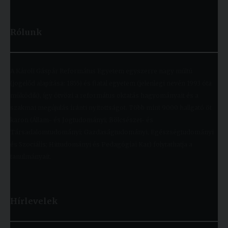
Rólunk
A Károli Gáspár Református Egyetem egyszerre nagy múltú
(jogelőd alapítása: 1855) és fiatal egyetem (jelenlegi nevén 1993 óta
működik), így ötvözi a református oktatás hagyományait és a
szakmai megújulás iránti nyitottságot. Több mint 9000 hallgató öt
karon (Állam- és Jogtudományi; Bölcsészet- és
Társadalomtudományi; Gazdaságtudományi, Egészségtudományi
és Szociális; Hittudományi és Pedagógiai Kar) folytathatja a
tanulmányait.
Hírlevelek