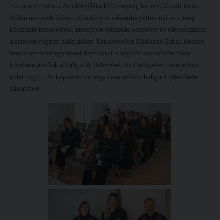
Tanácstermében. Az oklevélátadó ünnepség keretei között Boóc
Ádám nemzetközi és tudományos dékánhelyettes nyitotta meg
köszöntő beszédével, amelyben értékelte a tanévet és elbúcsúztatta
a frissen végzett hallgatókat. Ezt követően Miklósné Zakar Andrea
tanszékvezető egyetemi docenssel, a képzés koordinátorával
közösen átadták a hallgatók okleveleit. Az Európai és nemzetközi
üzleti jog LL.M. képzést tizenegy nemzetközi hallgató teljesítette
sikeresen.