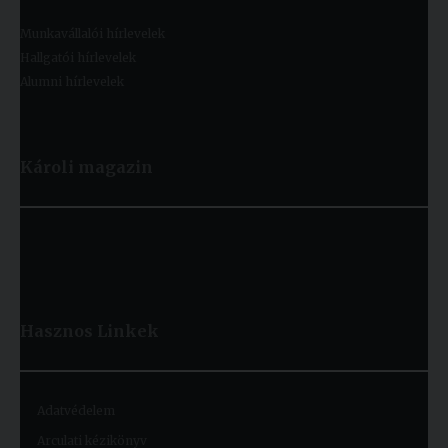
Munkavállalói hírlevelek
Hallgatói hírlevelek
Alumni hírlevelek
Károli magazin
Hasznos
Linkek
Adatvédelem
Arculati kézikönyv