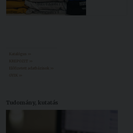
Könyvtár >>
Katalógus >>
KREPOZIT >>
Előfizetett adatbázisok >>
GYIK >>
Tudomány, kutatás