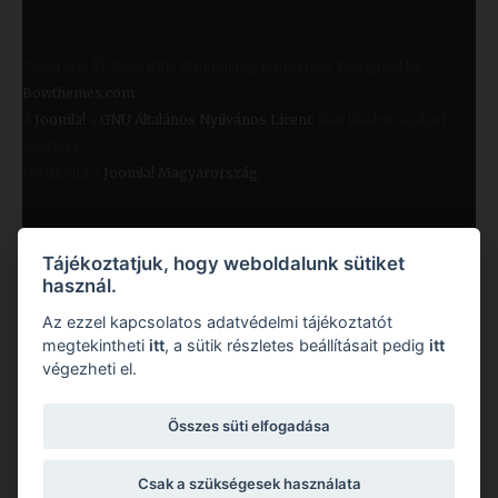
Copyright © 2026 KRE. Minden jog fenntartva. Designed by
Bowthemes.com
.
A
Joomla!
a
GNU Általános Nyilvános Licenc
alatt kiadott szabad
szoftver
Fordította a
Joomla! Magyarország
.
Tájékoztatjuk, hogy weboldalunk sütiket
használ.
Az ezzel kapcsolatos adatvédelmi tájékoztatót
megtekintheti
itt
, a sütik részletes beállításait pedig
itt
végezheti el.
Copyright © 2026 Károli Gáspár Református Egyetem. Minden jog fenntartva.
Összes süti elfogadása
Csak a szükségesek használata