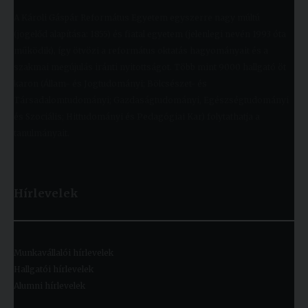
A Károli Gáspár Református Egyetem egyszerre nagy múltú
(jogelőd alapítása: 1855) és fiatal egyetem (jelenlegi nevén 1993 óta
működik), így ötvözi a református oktatás hagyományait és a
szakmai megújulás iránti nyitottságot. Több mint 9000 hallgató öt
karon (Állam- és Jogtudományi; Bölcsészet- és
Társadalomtudományi; Gazdaságtudományi, Egészségtudományi
és Szociális; Hittudományi és Pedagógiai Kar) folytathatja a
tanulmányait.
Hírlevelek
Munkavállalói hírlevelek
Hallgatói hírlevelek
Alumni hírlevelek