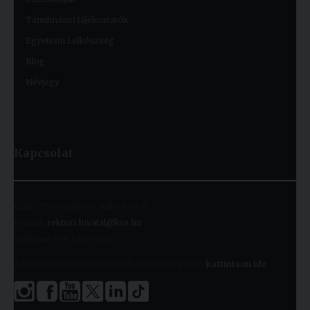
Tanulmányi tájékoztatók
Egyetemi Lelkészség
Blog
Névjegy
Kapcsolat
Cím:
1091 Budapest, Kálvin tér 9.
E-mail:
rektori.hivatal@kre.hu
Telefon:
+36 1 455 9060
A kari Tanulmányi Osztályok elérhetőségeiért
kattintson ide
.