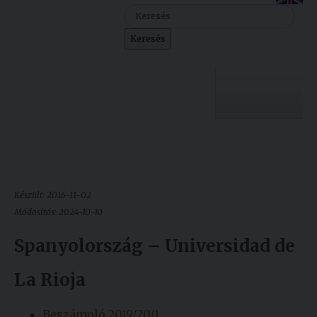
Szolgáltatásaink
Keresés
Nemzetközi
kapcsolatok
Egyetemi
Lelkészség
Egyetemünk
Események
Sajtó
Oktatás
Készült: 2016-11-02
Sport
Kutatás
Módosítás: 2024-10-10
Junior
Felvételizőknek
Spanyolország – Universidad de
Akadémia
La Rioja
Hallgatóinknak
Beszámoló 2019/20/1