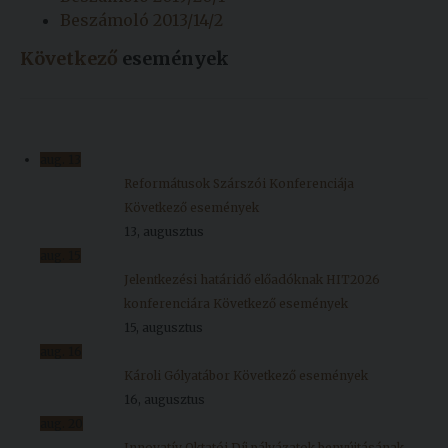
Beszámoló 2013/14/2
Kiadványok
Következő
események
Szolgáltatásaink
Nemzetközi
aug.
13
kapcsolatok
Reformátusok Szárszói Konferenciája
Következő események
Egyetemi
13, augusztus
Lelkészség
aug.
15
Jelentkezési határidő előadóknak HIT2026
Események
konferenciára
Következő események
Sajtó
15, augusztus
aug.
16
Sport
Károli Gólyatábor
Következő események
16, augusztus
Junior
aug.
20
Akadémia
Innovatív Oktatói Díj pályázatok benyújtásának