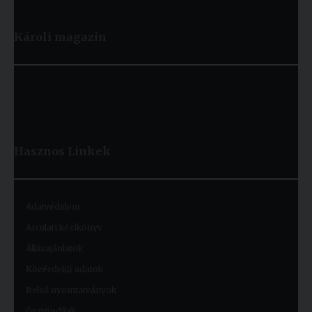
Károli magazin
Hasznos
Linkek
Adatvédelem
Arculati kézikönyv
Állásajánlatok
Közérdekű adatok
Belső nyomtatványok
Ösztöndíjak